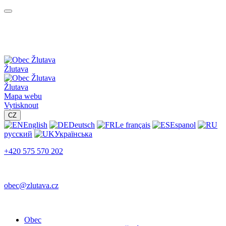
Žlutava
Žlutava
Mapa webu
Vytisknout
CZ
English
Deutsch
Le français
Espanol
русский
Українська
+420 575 570 202
obec@zlutava.cz
Obec