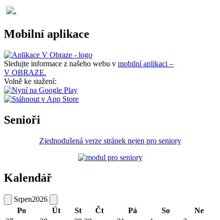
Mobilní aplikace
Sledujte informace z našeho webu v
mobilní aplikaci –
V OBRAZE.
Volně ke stažení:
Senioři
Zjednodušená verze stránek nejen pro seniory
Kalendář
Srpen
2026
Po
Út
St
Čt
Pá
So
Ne