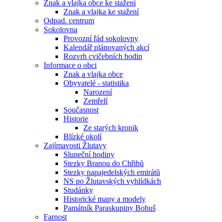
Znak a vlajka obce ke stažení
Znak a vlajka ke stažení
Odpad. centrum
Sokolovna
Provozní řád sokolovny
Kalendář plánovaných akcí
Rozvrh cvičebních hodin
Informace o obci
Znak a vlajka obce
Obyvatelé - statistika
Narození
Zemřelí
Současnost
Historie
Ze starých kronik
Blízké okolí
Zajímavosti Žlutavy
Sluneční hodiny
Stezky Branou do Chřibů
Stezky napajedelských emirátů
NS po Žlutavských vyhlídkách
Studánky
Historické mapy a modely
Památník Paraskupiny Bohuš
Farnost