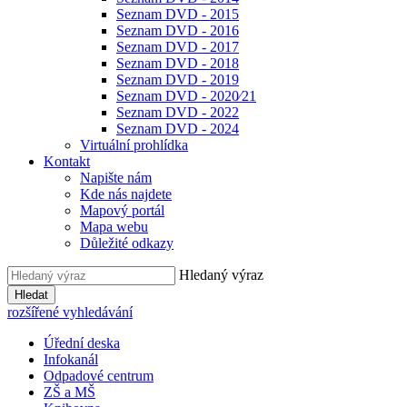
Seznam DVD - 2015
Seznam DVD - 2016
Seznam DVD - 2017
Seznam DVD - 2018
Seznam DVD - 2019
Seznam DVD - 2020⁄21
Seznam DVD - 2022
Seznam DVD - 2024
Virtuální prohlídka
Kontakt
Napište nám
Kde nás najdete
Mapový portál
Mapa webu
Důležité odkazy
Hledaný výraz
Hledat
rozšířené vyhledávání
Úřední deska
Infokanál
Odpadové centrum
ZŠ a MŠ