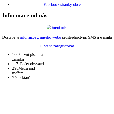
Facebook stránky obce
Informace od nás
Dostávejte
informace z našeho webu
prostřednictvím SMS a e-mailů
Chci se zaregistrovat
1667
První písemná
zmínka
1171
Počet obyvatel
298
Metrů nad
mořem
740
hektarů