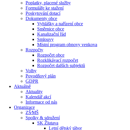
Poplatky, placené služby
Formuláře ke stažení
Poskytování dotací
Dokumenty obce
Vyhlášky a nařízení obce
Směrnice obce
Kanalizační řád
Smlouvy
Místní program obnovy venkova
Rozpočty
Rozpočet obce
Rozklikávací rozpočet
Rozpočet dalších subjektů
Volby
Povodňový plán
GDPR
Aktuálně
Aktuality
Kalendář akcí
Informace od nás
Organizace
ZŠ⁄MŠ
Spolky & sdružení
SK Žlutava
Letní dětský tábor