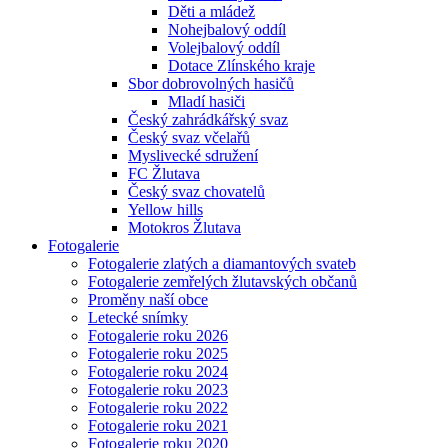
Děti a mládež
Nohejbalový oddíl
Volejbalový oddíl
Dotace Zlínského kraje
Sbor dobrovolných hasičů
Mladí hasiči
Český zahrádkářský svaz
Český svaz včelařů
Myslivecké sdružení
FC Žlutava
Český svaz chovatelů
Yellow hills
Motokros Žlutava
Fotogalerie
Fotogalerie zlatých a diamantových svateb
Fotogalerie zemřelých žlutavských občanů
Proměny naší obce
Letecké snímky
Fotogalerie roku 2026
Fotogalerie roku 2025
Fotogalerie roku 2024
Fotogalerie roku 2023
Fotogalerie roku 2022
Fotogalerie roku 2021
Fotogalerie roku 2020