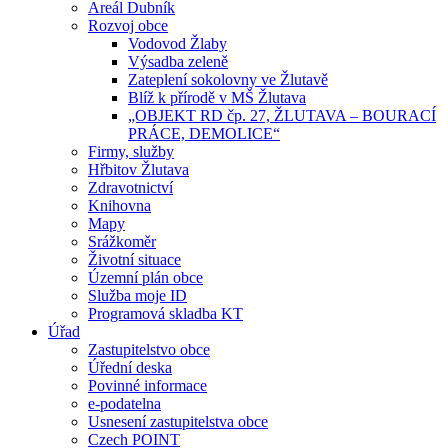
Areál Dubník
Rozvoj obce
Vodovod Žlaby
Výsadba zeleně
Zateplení sokolovny ve Žlutavě
Blíž k přírodě v MŠ Žlutava
„OBJEKT RD čp. 27, ŽLUTAVA – BOURACÍ
PRÁCE, DEMOLICE“
Firmy, služby
Hřbitov Žlutava
Zdravotnictví
Knihovna
Mapy
Srážkoměr
Životní situace
Územní plán obce
Služba moje ID
Programová skladba KT
Úřad
Zastupitelstvo obce
Úřední deska
Povinné informace
e-podatelna
Usnesení zastupitelstva obce
Czech POINT