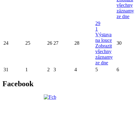
všechny
záznamy
ze dne
29
1
Výstava
na louce
24
25
26
27
28
30
Zobrazit
všechny
záznamy
ze dne
31
1
2
3
4
5
6
Facebook