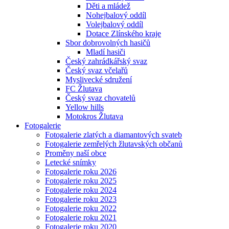
Děti a mládež
Nohejbalový oddíl
Volejbalový oddíl
Dotace Zlínského kraje
Sbor dobrovolných hasičů
Mladí hasiči
Český zahrádkářský svaz
Český svaz včelařů
Myslivecké sdružení
FC Žlutava
Český svaz chovatelů
Yellow hills
Motokros Žlutava
Fotogalerie
Fotogalerie zlatých a diamantových svateb
Fotogalerie zemřelých žlutavských občanů
Proměny naší obce
Letecké snímky
Fotogalerie roku 2026
Fotogalerie roku 2025
Fotogalerie roku 2024
Fotogalerie roku 2023
Fotogalerie roku 2022
Fotogalerie roku 2021
Fotogalerie roku 2020