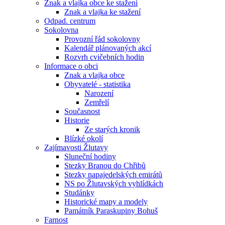
Znak a vlajka obce ke stažení
Znak a vlajka ke stažení
Odpad. centrum
Sokolovna
Provozní řád sokolovny
Kalendář plánovaných akcí
Rozvrh cvičebních hodin
Informace o obci
Znak a vlajka obce
Obyvatelé - statistika
Narození
Zemřelí
Současnost
Historie
Ze starých kronik
Blízké okolí
Zajímavosti Žlutavy
Sluneční hodiny
Stezky Branou do Chřibů
Stezky napajedelských emirátů
NS po Žlutavských vyhlídkách
Studánky
Historické mapy a modely
Památník Paraskupiny Bohuš
Farnost