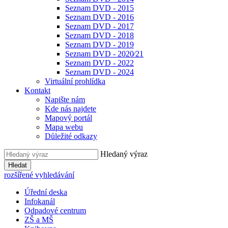
Seznam DVD - 2015
Seznam DVD - 2016
Seznam DVD - 2017
Seznam DVD - 2018
Seznam DVD - 2019
Seznam DVD - 2020⁄21
Seznam DVD - 2022
Seznam DVD - 2024
Virtuální prohlídka
Kontakt
Napište nám
Kde nás najdete
Mapový portál
Mapa webu
Důležité odkazy
Hledaný výraz
Hledat
rozšířené vyhledávání
Úřední deska
Infokanál
Odpadové centrum
ZŠ a MŠ