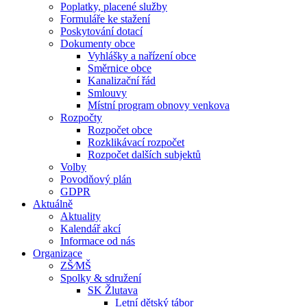
Poplatky, placené služby
Formuláře ke stažení
Poskytování dotací
Dokumenty obce
Vyhlášky a nařízení obce
Směrnice obce
Kanalizační řád
Smlouvy
Místní program obnovy venkova
Rozpočty
Rozpočet obce
Rozklikávací rozpočet
Rozpočet dalších subjektů
Volby
Povodňový plán
GDPR
Aktuálně
Aktuality
Kalendář akcí
Informace od nás
Organizace
ZŠ⁄MŠ
Spolky & sdružení
SK Žlutava
Letní dětský tábor