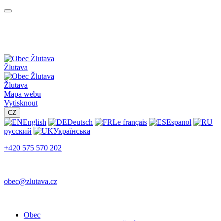
Žlutava
Žlutava
Mapa webu
Vytisknout
CZ
English
Deutsch
Le français
Espanol
русский
Українська
+420 575 570 202
obec@zlutava.cz
Obec