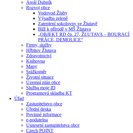
Areál Dubník
Rozvoj obce
Vodovod Žlaby
Výsadba zeleně
Zateplení sokolovny ve Žlutavě
Blíž k přírodě v MŠ Žlutava
„OBJEKT RD čp. 27, ŽLUTAVA – BOURACÍ
PRÁCE, DEMOLICE“
Firmy, služby
Hřbitov Žlutava
Zdravotnictví
Knihovna
Mapy
Srážkoměr
Životní situace
Územní plán obce
Služba moje ID
Programová skladba KT
Úřad
Zastupitelstvo obce
Úřední deska
Povinné informace
e-podatelna
Usnesení zastupitelstva obce
Czech POINT