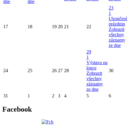
dne
dne
23
1
Ukončení
prázdnin
17
18
19
20
21
22
Zobrazit
všechny
záznamy
ze dne
29
1
Výstava na
louce
24
25
26
27
28
30
Zobrazit
všechny
záznamy
ze dne
31
1
2
3
4
5
6
Facebook