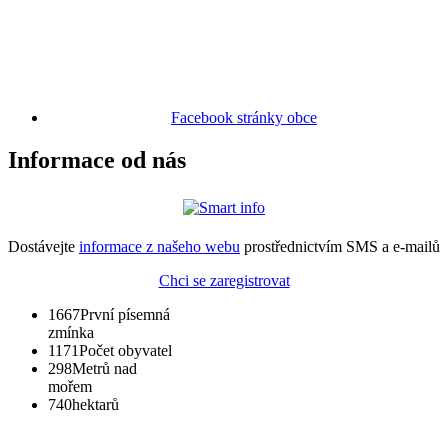
Facebook stránky obce
Informace od nás
Dostávejte
informace z našeho webu
prostřednictvím SMS a e-mailů
Chci se zaregistrovat
1667
První písemná
zmínka
1171
Počet obyvatel
298
Metrů nad
mořem
740
hektarů