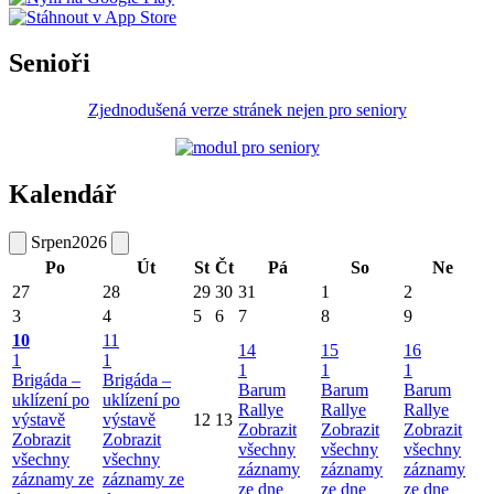
Senioři
Zjednodušená verze stránek nejen pro seniory
Kalendář
Srpen
2026
Po
Út
St
Čt
Pá
So
Ne
27
28
29
30
31
1
2
3
4
5
6
7
8
9
10
11
14
15
16
1
1
1
1
1
Brigáda –
Brigáda –
Barum
Barum
Barum
uklízení po
uklízení po
Rallye
Rallye
Rallye
výstavě
výstavě
12
13
Zobrazit
Zobrazit
Zobrazit
Zobrazit
Zobrazit
všechny
všechny
všechny
všechny
všechny
záznamy
záznamy
záznamy
záznamy ze
záznamy ze
ze dne
ze dne
ze dne