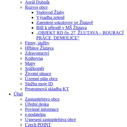
Areál Dubník
Rozvoj obce
Vodovod Žlaby
Výsadba zeleně
Zateplení sokolovny ve Žlutavě
Blíž k přírodě v MŠ Žlutava
„OBJEKT RD čp. 27, ŽLUTAVA – BOURACÍ
PRÁCE, DEMOLICE“
Firmy, služby
Hřbitov Žlutava
Zdravotnictví
Knihovna
Mapy
Srážkoměr
Životní situace
Územní plán obce
Služba moje ID
Programová skladba KT
Úřad
Zastupitelstvo obce
Úřední deska
Povinné informace
e-podatelna
Usnesení zastupitelstva obce
Czech POINT