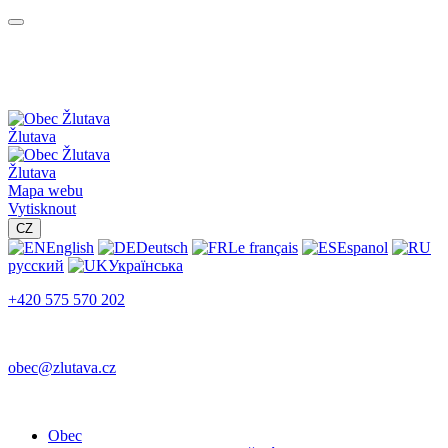
Žlutava
Žlutava
Mapa webu
Vytisknout
CZ
English
Deutsch
Le français
Espanol
русский
Українська
+420 575 570 202
obec@zlutava.cz
Obec