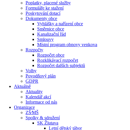
Poplatky, placené služby
Formuláře ke stažení
Poskytování dotací
Dokumenty obce
Vyhlášky a nařízení obce
Směrnice obce
Kanalizační řád
Smlouvy
Místní program obnovy venkova
Rozpočty
Rozpočet obce
Rozklikávací rozpočet
Rozpočet dalších subjektů
Volby
Povodňový plán
GDPR
Aktuálně
Aktuality
Kalendář akcí
Informace od nás
Organizace
ZŠ⁄MŠ
Spolky & sdružení
SK Žlutava
Letní dětský tábor