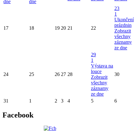
dne
dne
23
1
Ukončení
prázdnin
17
18
19
20
21
22
Zobrazit
všechny
záznamy
ze dne
29
1
Výstava na
louce
24
25
26
27
28
30
Zobrazit
všechny
záznamy
ze dne
31
1
2
3
4
5
6
Facebook