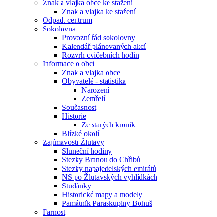
Znak a vlajka obce ke stažení
Znak a vlajka ke stažení
Odpad. centrum
Sokolovna
Provozní řád sokolovny
Kalendář plánovaných akcí
Rozvrh cvičebních hodin
Informace o obci
Znak a vlajka obce
Obyvatelé - statistika
Narození
Zemřelí
Současnost
Historie
Ze starých kronik
Blízké okolí
Zajímavosti Žlutavy
Sluneční hodiny
Stezky Branou do Chřibů
Stezky napajedelských emirátů
NS po Žlutavských vyhlídkách
Studánky
Historické mapy a modely
Památník Paraskupiny Bohuš
Farnost