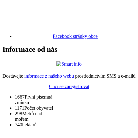
Facebook stránky obce
Informace od nás
Dostávejte
informace z našeho webu
prostřednictvím SMS a e-mailů
Chci se zaregistrovat
1667
První písemná
zmínka
1171
Počet obyvatel
298
Metrů nad
mořem
740
hektarů