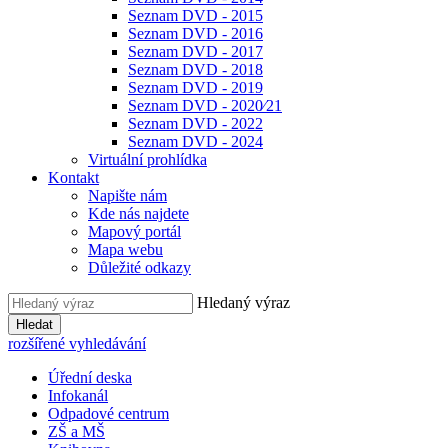
Seznam DVD - 2015
Seznam DVD - 2016
Seznam DVD - 2017
Seznam DVD - 2018
Seznam DVD - 2019
Seznam DVD - 2020⁄21
Seznam DVD - 2022
Seznam DVD - 2024
Virtuální prohlídka
Kontakt
Napište nám
Kde nás najdete
Mapový portál
Mapa webu
Důležité odkazy
Hledaný výraz
Hledat
rozšířené vyhledávání
Úřední deska
Infokanál
Odpadové centrum
ZŠ a MŠ