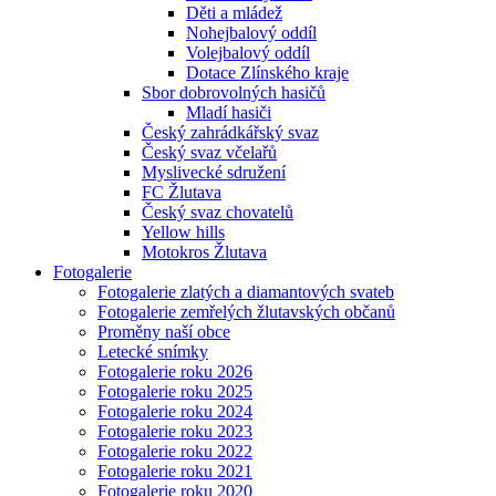
Děti a mládež
Nohejbalový oddíl
Volejbalový oddíl
Dotace Zlínského kraje
Sbor dobrovolných hasičů
Mladí hasiči
Český zahrádkářský svaz
Český svaz včelařů
Myslivecké sdružení
FC Žlutava
Český svaz chovatelů
Yellow hills
Motokros Žlutava
Fotogalerie
Fotogalerie zlatých a diamantových svateb
Fotogalerie zemřelých žlutavských občanů
Proměny naší obce
Letecké snímky
Fotogalerie roku 2026
Fotogalerie roku 2025
Fotogalerie roku 2024
Fotogalerie roku 2023
Fotogalerie roku 2022
Fotogalerie roku 2021
Fotogalerie roku 2020