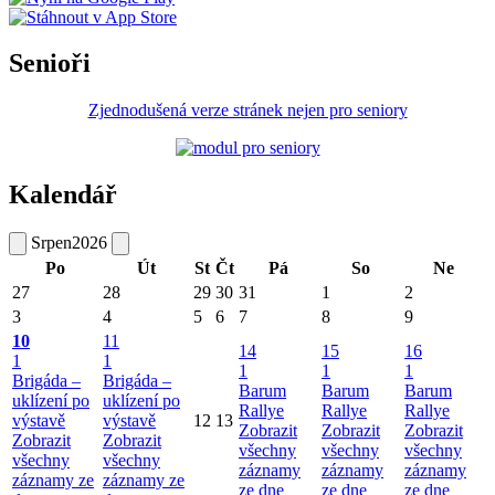
Senioři
Zjednodušená verze stránek nejen pro seniory
Kalendář
Srpen
2026
Po
Út
St
Čt
Pá
So
Ne
27
28
29
30
31
1
2
3
4
5
6
7
8
9
10
11
14
15
16
1
1
1
1
1
Brigáda –
Brigáda –
Barum
Barum
Barum
uklízení po
uklízení po
Rallye
Rallye
Rallye
výstavě
výstavě
12
13
Zobrazit
Zobrazit
Zobrazit
Zobrazit
Zobrazit
všechny
všechny
všechny
všechny
všechny
záznamy
záznamy
záznamy
záznamy ze
záznamy ze
ze dne
ze dne
ze dne