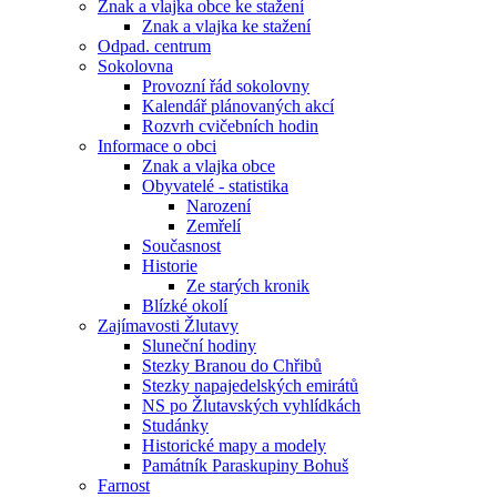
Znak a vlajka obce ke stažení
Znak a vlajka ke stažení
Odpad. centrum
Sokolovna
Provozní řád sokolovny
Kalendář plánovaných akcí
Rozvrh cvičebních hodin
Informace o obci
Znak a vlajka obce
Obyvatelé - statistika
Narození
Zemřelí
Současnost
Historie
Ze starých kronik
Blízké okolí
Zajímavosti Žlutavy
Sluneční hodiny
Stezky Branou do Chřibů
Stezky napajedelských emirátů
NS po Žlutavských vyhlídkách
Studánky
Historické mapy a modely
Památník Paraskupiny Bohuš
Farnost