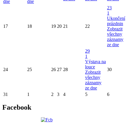
dne
dne
23
1
Ukončení
prázdnin
17
18
19
20
21
22
Zobrazit
všechny
záznamy
ze dne
29
1
Výstava na
louce
24
25
26
27
28
30
Zobrazit
všechny
záznamy
ze dne
31
1
2
3
4
5
6
Facebook