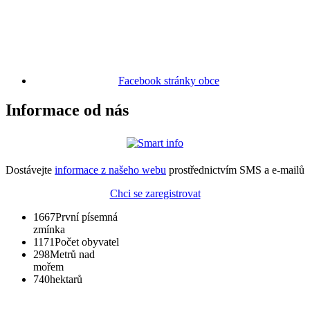
Facebook stránky obce
Informace od nás
Dostávejte
informace z našeho webu
prostřednictvím SMS a e-mailů
Chci se zaregistrovat
1667
První písemná
zmínka
1171
Počet obyvatel
298
Metrů nad
mořem
740
hektarů