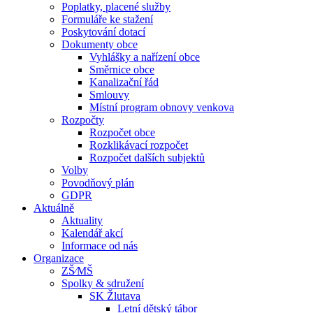
Poplatky, placené služby
Formuláře ke stažení
Poskytování dotací
Dokumenty obce
Vyhlášky a nařízení obce
Směrnice obce
Kanalizační řád
Smlouvy
Místní program obnovy venkova
Rozpočty
Rozpočet obce
Rozklikávací rozpočet
Rozpočet dalších subjektů
Volby
Povodňový plán
GDPR
Aktuálně
Aktuality
Kalendář akcí
Informace od nás
Organizace
ZŠ⁄MŠ
Spolky & sdružení
SK Žlutava
Letní dětský tábor