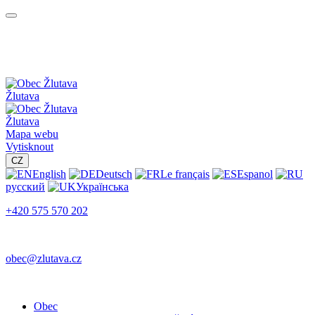
Žlutava
Žlutava
Mapa webu
Vytisknout
CZ
English
Deutsch
Le français
Espanol
русский
Українська
+420 575 570 202
obec@zlutava.cz
Obec