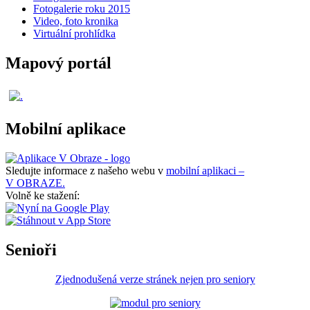
Fotogalerie roku 2015
Video, foto kronika
Virtuální prohlídka
Mapový portál
Mobilní aplikace
Sledujte informace z našeho webu v
mobilní aplikaci –
V OBRAZE.
Volně ke stažení:
Senioři
Zjednodušená verze stránek nejen pro seniory