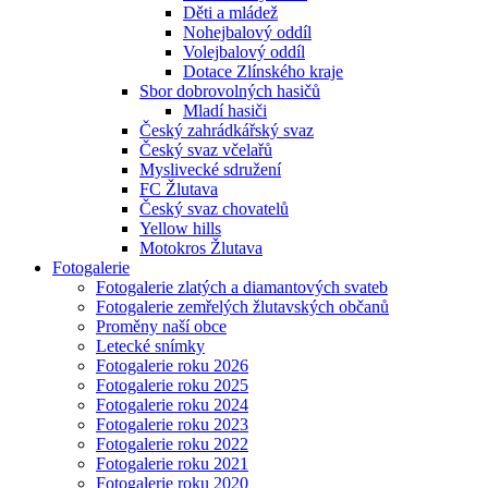
Děti a mládež
Nohejbalový oddíl
Volejbalový oddíl
Dotace Zlínského kraje
Sbor dobrovolných hasičů
Mladí hasiči
Český zahrádkářský svaz
Český svaz včelařů
Myslivecké sdružení
FC Žlutava
Český svaz chovatelů
Yellow hills
Motokros Žlutava
Fotogalerie
Fotogalerie zlatých a diamantových svateb
Fotogalerie zemřelých žlutavských občanů
Proměny naší obce
Letecké snímky
Fotogalerie roku 2026
Fotogalerie roku 2025
Fotogalerie roku 2024
Fotogalerie roku 2023
Fotogalerie roku 2022
Fotogalerie roku 2021
Fotogalerie roku 2020