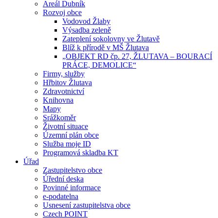
Areál Dubník
Rozvoj obce
Vodovod Žlaby
Výsadba zeleně
Zateplení sokolovny ve Žlutavě
Blíž k přírodě v MŠ Žlutava
„OBJEKT RD čp. 27, ŽLUTAVA – BOURACÍ
PRÁCE, DEMOLICE“
Firmy, služby
Hřbitov Žlutava
Zdravotnictví
Knihovna
Mapy
Srážkoměr
Životní situace
Územní plán obce
Služba moje ID
Programová skladba KT
Úřad
Zastupitelstvo obce
Úřední deska
Povinné informace
e-podatelna
Usnesení zastupitelstva obce
Czech POINT