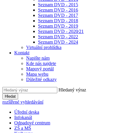
Seznam DVD - 2015
Seznam DVD - 2016
Seznam DVD - 2017
Seznam DVD - 2018
Seznam DVD - 2019
Seznam DVD - 2020⁄21
Seznam DVD - 2022
Seznam DVD - 2024
Virtuální prohlídka
Kontakt
Napište nám
Kde nás najdete
Mapový portál
Mapa webu
Důležité odkazy
Hledaný výraz
Hledat
rozšířené vyhledávání
Úřední deska
Infokanál
Odpadové centrum
ZŠ a MŠ