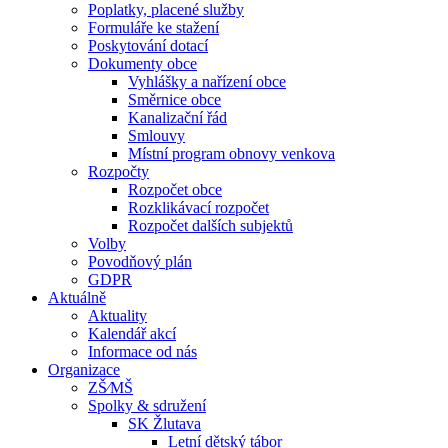
Poplatky, placené služby
Formuláře ke stažení
Poskytování dotací
Dokumenty obce
Vyhlášky a nařízení obce
Směrnice obce
Kanalizační řád
Smlouvy
Místní program obnovy venkova
Rozpočty
Rozpočet obce
Rozklikávací rozpočet
Rozpočet dalších subjektů
Volby
Povodňový plán
GDPR
Aktuálně
Aktuality
Kalendář akcí
Informace od nás
Organizace
ZŠ⁄MŠ
Spolky & sdružení
SK Žlutava
Letní dětský tábor