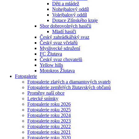
Děti a mládež
Nohejbalový oddíl
Volejbalový oddíl
Dotace Zlínského kraje
Sbor dobrovolných hasičů
Mladí hasiči
Český zahrádkářský svaz
Český svaz včelařů
Myslivecké sdružení
FC Žlutava
Český svaz chovatelů
Yellow hills
Motokros Žlutava
Fotogalerie
Fotogalerie zlatých a diamantových svateb
Fotogalerie zemřelých žlutavských občanů
Proměny naší obce
Letecké snímky
Fotogalerie roku 2026
Fotogalerie roku 2025
Fotogalerie roku 2024
Fotogalerie roku 2023
Fotogalerie roku 2022
Fotogalerie roku 2021
Fotogalerie roku 2020