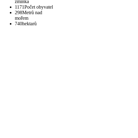
zmínka
1171
Počet obyvatel
298
Metrů nad
mořem
740
hektarů