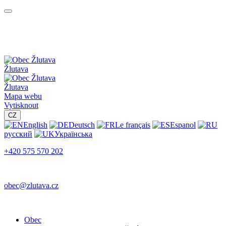
Žlutava
Žlutava
Mapa webu
Vytisknout
CZ
English
Deutsch
Le français
Espanol
русский
Українська
+420 575 570 202
obec@zlutava.cz
Obec