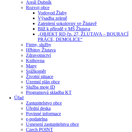
Areál Dubník
Rozvoj obce
Vodovod Žlaby
Výsadba zeleně
Zateplení sokolovny ve Žlutavě
Blíž k přírodě v MŠ Žlutava
„OBJEKT RD čp. 27, ŽLUTAVA – BOURACÍ
PRÁCE, DEMOLICE“
Firmy, služby
Hřbitov Žlutava
Zdravotnictví
Knihovna
Mapy
Srážkoměr
Životní situace
Územní plán obce
Služba moje ID
Programová skladba KT
Úřad
Zastupitelstvo obce
Úřední deska
Povinné informace
e-podatelna
Usnesení zastupitelstva obce
Czech POINT