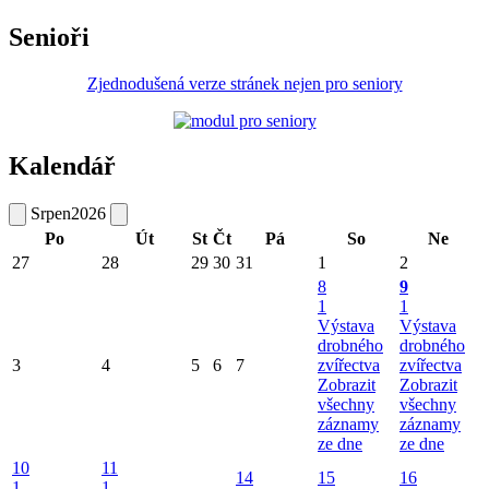
Senioři
Zjednodušená verze stránek nejen pro seniory
Kalendář
Srpen
2026
Po
Út
St
Čt
Pá
So
Ne
27
28
29
30
31
1
2
8
9
1
1
Výstava
Výstava
drobného
drobného
3
4
5
6
7
zvířectva
zvířectva
Zobrazit
Zobrazit
všechny
všechny
záznamy
záznamy
ze dne
ze dne
10
11
14
15
16
1
1