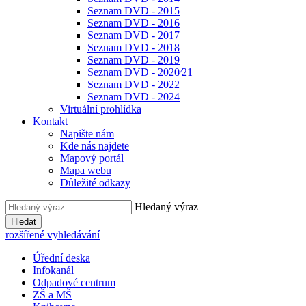
Seznam DVD - 2015
Seznam DVD - 2016
Seznam DVD - 2017
Seznam DVD - 2018
Seznam DVD - 2019
Seznam DVD - 2020⁄21
Seznam DVD - 2022
Seznam DVD - 2024
Virtuální prohlídka
Kontakt
Napište nám
Kde nás najdete
Mapový portál
Mapa webu
Důležité odkazy
Hledaný výraz
Hledat
rozšířené vyhledávání
Úřední deska
Infokanál
Odpadové centrum
ZŠ a MŠ