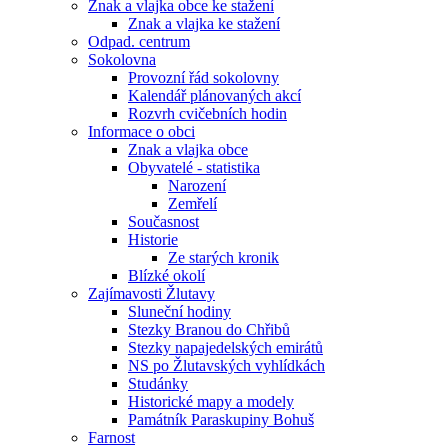
Znak a vlajka obce ke stažení
Znak a vlajka ke stažení
Odpad. centrum
Sokolovna
Provozní řád sokolovny
Kalendář plánovaných akcí
Rozvrh cvičebních hodin
Informace o obci
Znak a vlajka obce
Obyvatelé - statistika
Narození
Zemřelí
Současnost
Historie
Ze starých kronik
Blízké okolí
Zajímavosti Žlutavy
Sluneční hodiny
Stezky Branou do Chřibů
Stezky napajedelských emirátů
NS po Žlutavských vyhlídkách
Studánky
Historické mapy a modely
Památník Paraskupiny Bohuš
Farnost