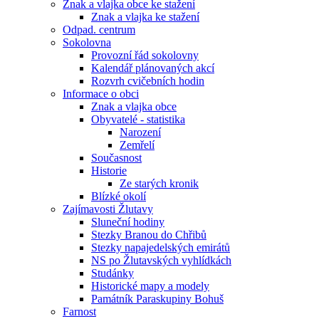
Znak a vlajka obce ke stažení
Znak a vlajka ke stažení
Odpad. centrum
Sokolovna
Provozní řád sokolovny
Kalendář plánovaných akcí
Rozvrh cvičebních hodin
Informace o obci
Znak a vlajka obce
Obyvatelé - statistika
Narození
Zemřelí
Současnost
Historie
Ze starých kronik
Blízké okolí
Zajímavosti Žlutavy
Sluneční hodiny
Stezky Branou do Chřibů
Stezky napajedelských emirátů
NS po Žlutavských vyhlídkách
Studánky
Historické mapy a modely
Památník Paraskupiny Bohuš
Farnost