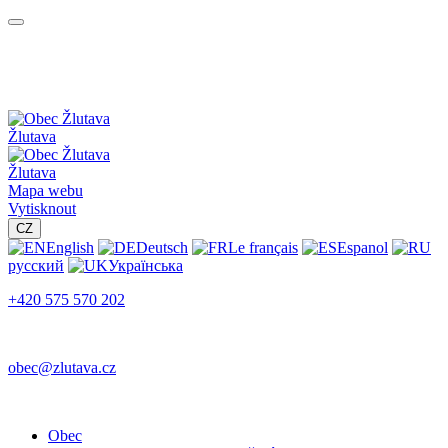
Žlutava
Žlutava
Mapa webu
Vytisknout
CZ
English
Deutsch
Le français
Espanol
русский
Українська
+420 575 570 202
obec@zlutava.cz
Obec