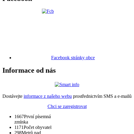
Facebook stránky obce
Informace od nás
Dostávejte
informace z našeho webu
prostřednictvím SMS a e-mailů
Chci se zaregistrovat
1667
První písemná
zmínka
1171
Počet obyvatel
298
Metrů nad