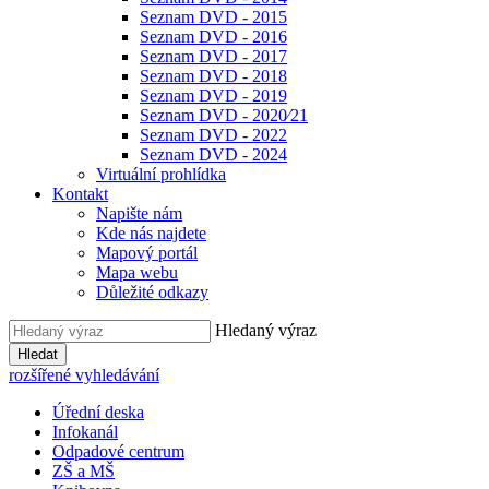
Seznam DVD - 2015
Seznam DVD - 2016
Seznam DVD - 2017
Seznam DVD - 2018
Seznam DVD - 2019
Seznam DVD - 2020⁄21
Seznam DVD - 2022
Seznam DVD - 2024
Virtuální prohlídka
Kontakt
Napište nám
Kde nás najdete
Mapový portál
Mapa webu
Důležité odkazy
Hledaný výraz
Hledat
rozšířené vyhledávání
Úřední deska
Infokanál
Odpadové centrum
ZŠ a MŠ