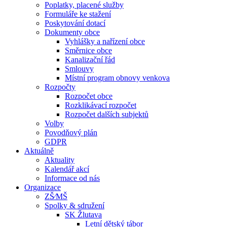
Poplatky, placené služby
Formuláře ke stažení
Poskytování dotací
Dokumenty obce
Vyhlášky a nařízení obce
Směrnice obce
Kanalizační řád
Smlouvy
Místní program obnovy venkova
Rozpočty
Rozpočet obce
Rozklikávací rozpočet
Rozpočet dalších subjektů
Volby
Povodňový plán
GDPR
Aktuálně
Aktuality
Kalendář akcí
Informace od nás
Organizace
ZŠ⁄MŠ
Spolky & sdružení
SK Žlutava
Letní dětský tábor