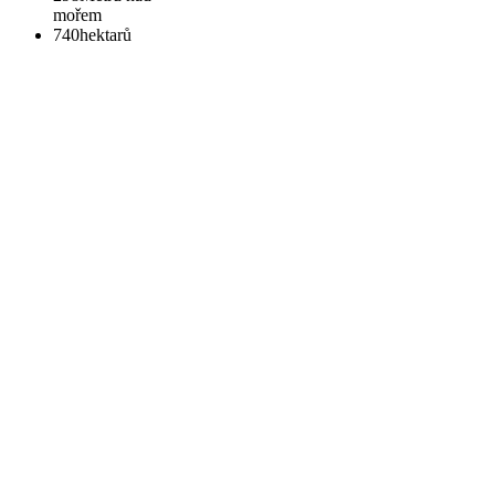
mořem
740
hektarů