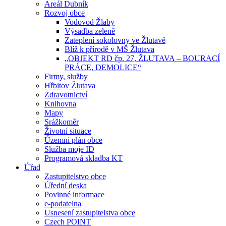
Areál Dubník
Rozvoj obce
Vodovod Žlaby
Výsadba zeleně
Zateplení sokolovny ve Žlutavě
Blíž k přírodě v MŠ Žlutava
„OBJEKT RD čp. 27, ŽLUTAVA – BOURACÍ
PRÁCE, DEMOLICE“
Firmy, služby
Hřbitov Žlutava
Zdravotnictví
Knihovna
Mapy
Srážkoměr
Životní situace
Územní plán obce
Služba moje ID
Programová skladba KT
Úřad
Zastupitelstvo obce
Úřední deska
Povinné informace
e-podatelna
Usnesení zastupitelstva obce
Czech POINT