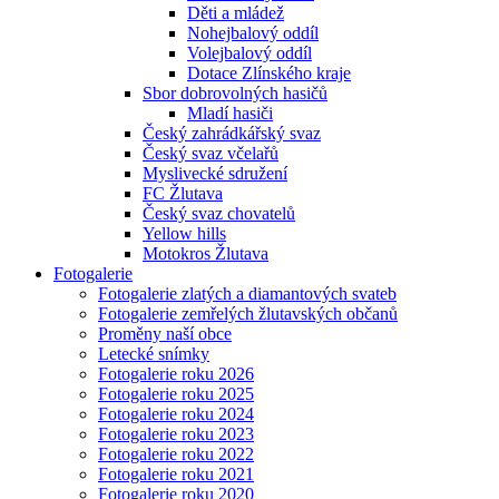
Děti a mládež
Nohejbalový oddíl
Volejbalový oddíl
Dotace Zlínského kraje
Sbor dobrovolných hasičů
Mladí hasiči
Český zahrádkářský svaz
Český svaz včelařů
Myslivecké sdružení
FC Žlutava
Český svaz chovatelů
Yellow hills
Motokros Žlutava
Fotogalerie
Fotogalerie zlatých a diamantových svateb
Fotogalerie zemřelých žlutavských občanů
Proměny naší obce
Letecké snímky
Fotogalerie roku 2026
Fotogalerie roku 2025
Fotogalerie roku 2024
Fotogalerie roku 2023
Fotogalerie roku 2022
Fotogalerie roku 2021
Fotogalerie roku 2020