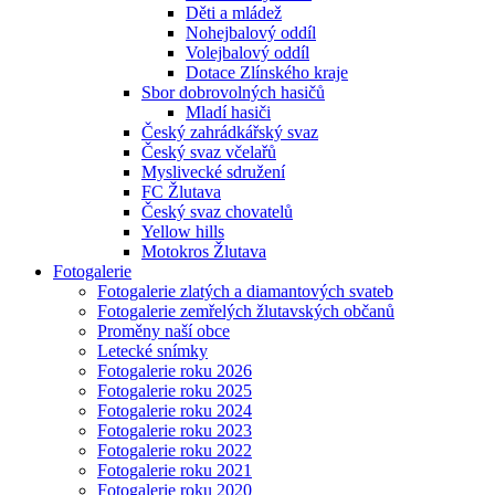
Děti a mládež
Nohejbalový oddíl
Volejbalový oddíl
Dotace Zlínského kraje
Sbor dobrovolných hasičů
Mladí hasiči
Český zahrádkářský svaz
Český svaz včelařů
Myslivecké sdružení
FC Žlutava
Český svaz chovatelů
Yellow hills
Motokros Žlutava
Fotogalerie
Fotogalerie zlatých a diamantových svateb
Fotogalerie zemřelých žlutavských občanů
Proměny naší obce
Letecké snímky
Fotogalerie roku 2026
Fotogalerie roku 2025
Fotogalerie roku 2024
Fotogalerie roku 2023
Fotogalerie roku 2022
Fotogalerie roku 2021
Fotogalerie roku 2020