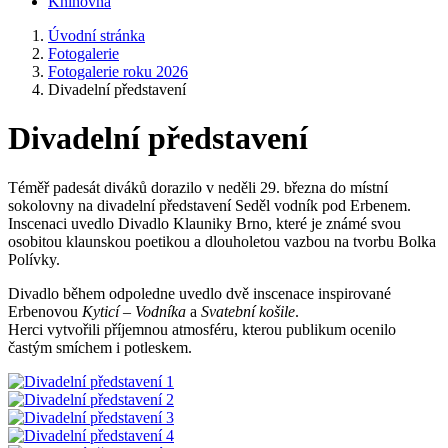
Knihovna
Úvodní stránka
Fotogalerie
Fotogalerie roku 2026
Divadelní představení
Divadelní představení
Téměř padesát diváků dorazilo v neděli 29. března do místní
sokolovny na divadelní představení Seděl vodník pod Erbenem.
Inscenaci uvedlo Divadlo Klauniky Brno, které je známé svou
osobitou klaunskou poetikou a dlouholetou vazbou na tvorbu Bolka
Polívky.
Divadlo během odpoledne uvedlo dvě inscenace inspirované
Erbenovou
Kyticí
–
Vodníka
a
Svatební košile
.
Herci vytvořili příjemnou atmosféru, kterou publikum ocenilo
častým smíchem i potleskem.