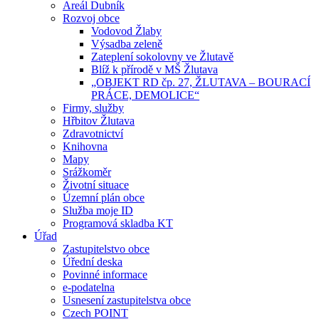
Areál Dubník
Rozvoj obce
Vodovod Žlaby
Výsadba zeleně
Zateplení sokolovny ve Žlutavě
Blíž k přírodě v MŠ Žlutava
„OBJEKT RD čp. 27, ŽLUTAVA – BOURACÍ
PRÁCE, DEMOLICE“
Firmy, služby
Hřbitov Žlutava
Zdravotnictví
Knihovna
Mapy
Srážkoměr
Životní situace
Územní plán obce
Služba moje ID
Programová skladba KT
Úřad
Zastupitelstvo obce
Úřední deska
Povinné informace
e-podatelna
Usnesení zastupitelstva obce
Czech POINT