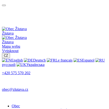
Žlutava
Žlutava
Mapa webu
Vytisknout
CZ
English
Deutsch
Le français
Espanol
русский
Українська
+420 575 570 202
obec@zlutava.cz
Obec