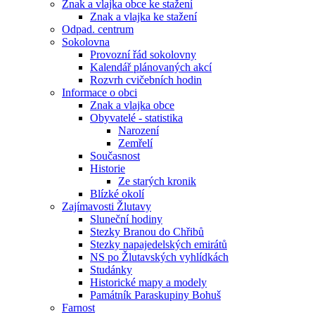
Znak a vlajka obce ke stažení
Znak a vlajka ke stažení
Odpad. centrum
Sokolovna
Provozní řád sokolovny
Kalendář plánovaných akcí
Rozvrh cvičebních hodin
Informace o obci
Znak a vlajka obce
Obyvatelé - statistika
Narození
Zemřelí
Současnost
Historie
Ze starých kronik
Blízké okolí
Zajímavosti Žlutavy
Sluneční hodiny
Stezky Branou do Chřibů
Stezky napajedelských emirátů
NS po Žlutavských vyhlídkách
Studánky
Historické mapy a modely
Památník Paraskupiny Bohuš
Farnost