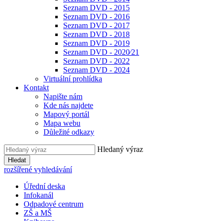
Seznam DVD - 2015
Seznam DVD - 2016
Seznam DVD - 2017
Seznam DVD - 2018
Seznam DVD - 2019
Seznam DVD - 2020⁄21
Seznam DVD - 2022
Seznam DVD - 2024
Virtuální prohlídka
Kontakt
Napište nám
Kde nás najdete
Mapový portál
Mapa webu
Důležité odkazy
Hledaný výraz
Hledat
rozšířené vyhledávání
Úřední deska
Infokanál
Odpadové centrum
ZŠ a MŠ