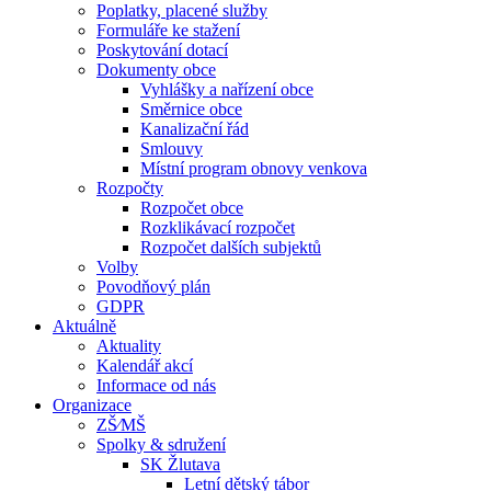
Poplatky, placené služby
Formuláře ke stažení
Poskytování dotací
Dokumenty obce
Vyhlášky a nařízení obce
Směrnice obce
Kanalizační řád
Smlouvy
Místní program obnovy venkova
Rozpočty
Rozpočet obce
Rozklikávací rozpočet
Rozpočet dalších subjektů
Volby
Povodňový plán
GDPR
Aktuálně
Aktuality
Kalendář akcí
Informace od nás
Organizace
ZŠ⁄MŠ
Spolky & sdružení
SK Žlutava
Letní dětský tábor