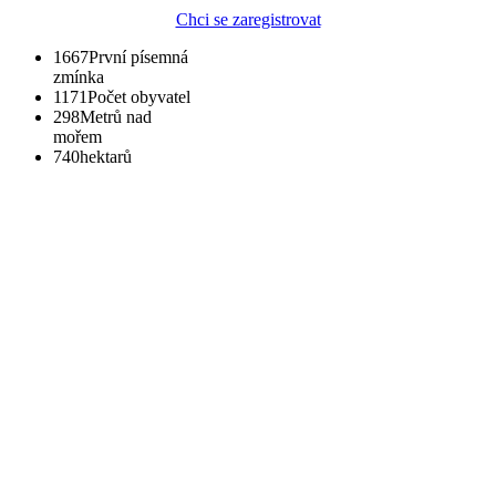
Chci se zaregistrovat
1667
První písemná
zmínka
1171
Počet obyvatel
298
Metrů nad
mořem
740
hektarů