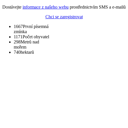
Dostávejte
informace z našeho webu
prostřednictvím SMS a e-mailů
Chci se zaregistrovat
1667
První písemná
zmínka
1171
Počet obyvatel
298
Metrů nad
mořem
740
hektarů