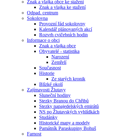
Znak a vlajka obce ke stažení
Znak a vlajka ke stažení
Odpad. centrum
Sokolovna
Provozní řád sokolovny
Kalendář plánovaných akcí
Rozvrh cvičebních hodin
Informace o obci
Znak a vlajka obce
Obyvatelé - statistika
Narození
Zemřelí
Současnost
Historie
Ze starých kronik
Blízké okolí
Zajímavosti Žlutavy
Sluneční hodiny
Stezky Branou do Chřibů
Stezky napajedelských emirátů
NS po Žlutavských vyhlídkách
Studánky
Historické mapy a modely
Památník Paraskupiny Bohuš
Farnost