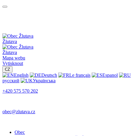
Žlutava
Žlutava
Mapa webu
Vytisknout
CZ
English
Deutsch
Le français
Espanol
русский
Українська
+420 575 570 202
obec@zlutava.cz
Obec