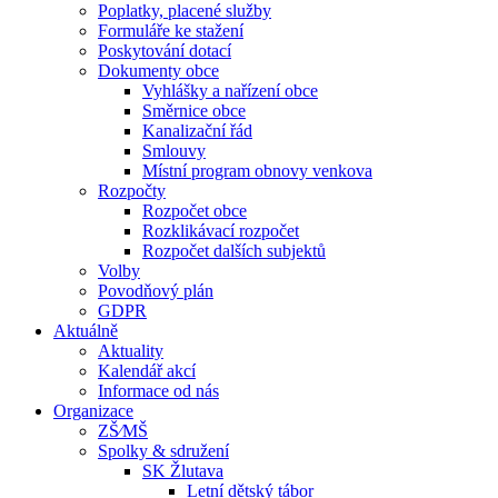
Poplatky, placené služby
Formuláře ke stažení
Poskytování dotací
Dokumenty obce
Vyhlášky a nařízení obce
Směrnice obce
Kanalizační řád
Smlouvy
Místní program obnovy venkova
Rozpočty
Rozpočet obce
Rozklikávací rozpočet
Rozpočet dalších subjektů
Volby
Povodňový plán
GDPR
Aktuálně
Aktuality
Kalendář akcí
Informace od nás
Organizace
ZŠ⁄MŠ
Spolky & sdružení
SK Žlutava
Letní dětský tábor