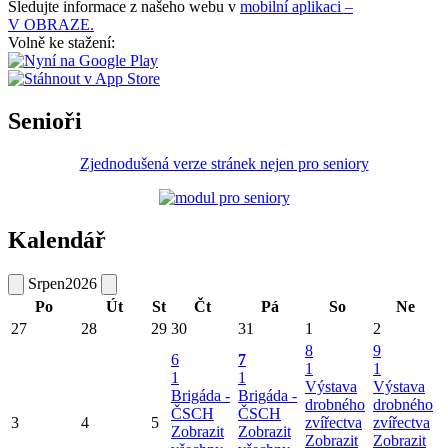
Sledujte informace z našeho webu v
mobilní aplikaci –
V OBRAZE.
Volně ke stažení:
Senioři
Zjednodušená verze stránek nejen pro seniory
Kalendář
Srpen
2026
Po
Út
St
Čt
Pá
So
Ne
27
28
29
30
31
1
2
8
9
6
7
1
1
1
1
Výstava
Výstava
Brigáda -
Brigáda -
drobného
drobného
ČSCH
ČSCH
3
4
5
zvířectva
zvířectva
Zobrazit
Zobrazit
Zobrazit
Zobrazit