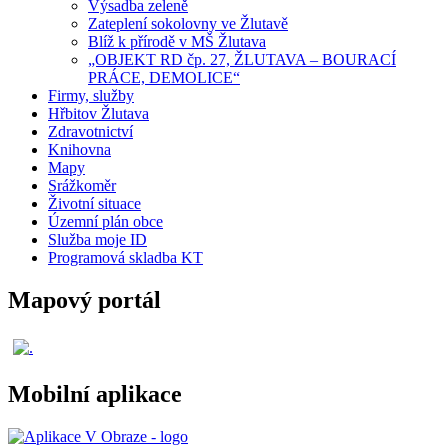
Výsadba zeleně
Zateplení sokolovny ve Žlutavě
Blíž k přírodě v MŠ Žlutava
„OBJEKT RD čp. 27, ŽLUTAVA – BOURACÍ
PRÁCE, DEMOLICE“
Firmy, služby
Hřbitov Žlutava
Zdravotnictví
Knihovna
Mapy
Srážkoměr
Životní situace
Územní plán obce
Služba moje ID
Programová skladba KT
Mapový portál
Mobilní aplikace