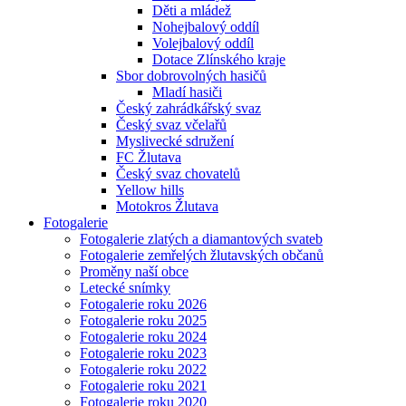
Děti a mládež
Nohejbalový oddíl
Volejbalový oddíl
Dotace Zlínského kraje
Sbor dobrovolných hasičů
Mladí hasiči
Český zahrádkářský svaz
Český svaz včelařů
Myslivecké sdružení
FC Žlutava
Český svaz chovatelů
Yellow hills
Motokros Žlutava
Fotogalerie
Fotogalerie zlatých a diamantových svateb
Fotogalerie zemřelých žlutavských občanů
Proměny naší obce
Letecké snímky
Fotogalerie roku 2026
Fotogalerie roku 2025
Fotogalerie roku 2024
Fotogalerie roku 2023
Fotogalerie roku 2022
Fotogalerie roku 2021
Fotogalerie roku 2020