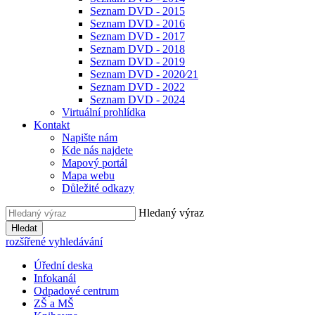
Seznam DVD - 2015
Seznam DVD - 2016
Seznam DVD - 2017
Seznam DVD - 2018
Seznam DVD - 2019
Seznam DVD - 2020⁄21
Seznam DVD - 2022
Seznam DVD - 2024
Virtuální prohlídka
Kontakt
Napište nám
Kde nás najdete
Mapový portál
Mapa webu
Důležité odkazy
Hledaný výraz
Hledat
rozšířené vyhledávání
Úřední deska
Infokanál
Odpadové centrum
ZŠ a MŠ