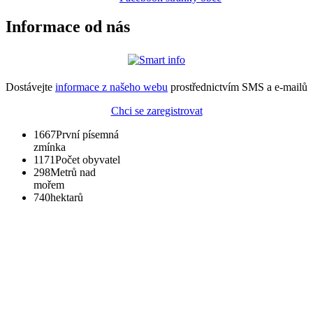
Informace od nás
Dostávejte
informace z našeho webu
prostřednictvím SMS a e-mailů
Chci se zaregistrovat
1667
První písemná
zmínka
1171
Počet obyvatel
298
Metrů nad
mořem
740
hektarů