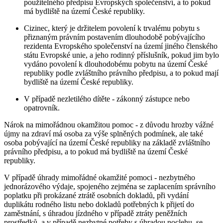
použitelného předpisu Evropských společenství, a to pokud
má bydliště na území České republiky.
Cizinec, který je držitelem povolení k trvalému pobytu s
přiznaným právním postavením dlouhodobě pobývajícího
rezidenta Evropského společenství na území jiného členského
státu Evropské unie, a jeho rodinný příslušník, pokud jim bylo
vydáno povolení k dlouhodobému pobytu na území České
republiky podle zvláštního právního předpisu, a to pokud mají
bydliště na území České republiky.
V případě nezletilého dítěte - zákonný zástupce nebo
opatrovník.
Nárok na mimořádnou okamžitou pomoc - z důvodu hrozby vážné
újmy na zdraví má osoba za výše splněných podmínek, ale také
osoba pobývající na území České republiky na základě zvláštního
právního předpisu, a to pokud má bydliště na území České
republiky.
V případě úhrady mimořádné okamžité pomoci - nezbytného
jednorázového výdaje, spojeného zejména se zaplacením správního
poplatku při prokázané ztrátě osobních dokladů, při vydání
duplikátu rodného listu nebo dokladů potřebných k přijetí do
zaměstnání, s úhradou jízdného v případě ztráty peněžních
prostředků, a v případě nezbytné potřeby s úhradou noclehu, se