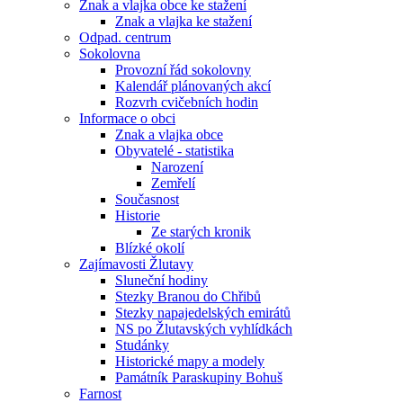
Znak a vlajka obce ke stažení
Znak a vlajka ke stažení
Odpad. centrum
Sokolovna
Provozní řád sokolovny
Kalendář plánovaných akcí
Rozvrh cvičebních hodin
Informace o obci
Znak a vlajka obce
Obyvatelé - statistika
Narození
Zemřelí
Současnost
Historie
Ze starých kronik
Blízké okolí
Zajímavosti Žlutavy
Sluneční hodiny
Stezky Branou do Chřibů
Stezky napajedelských emirátů
NS po Žlutavských vyhlídkách
Studánky
Historické mapy a modely
Památník Paraskupiny Bohuš
Farnost