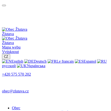
Žlutava
Žlutava
Mapa webu
Vytisknout
CZ
English
Deutsch
Le français
Espanol
русский
Українська
+420 575 570 202
obec@zlutava.cz
Obec