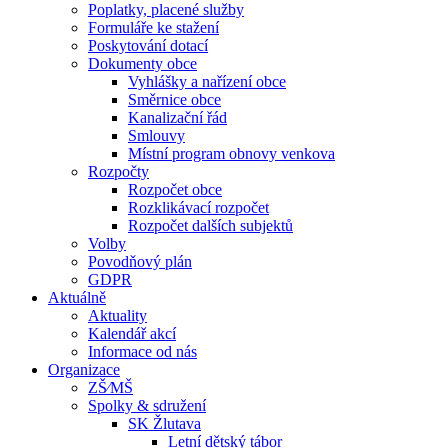
Poplatky, placené služby
Formuláře ke stažení
Poskytování dotací
Dokumenty obce
Vyhlášky a nařízení obce
Směrnice obce
Kanalizační řád
Smlouvy
Místní program obnovy venkova
Rozpočty
Rozpočet obce
Rozklikávací rozpočet
Rozpočet dalších subjektů
Volby
Povodňový plán
GDPR
Aktuálně
Aktuality
Kalendář akcí
Informace od nás
Organizace
ZŠ⁄MŠ
Spolky & sdružení
SK Žlutava
Letní dětský tábor