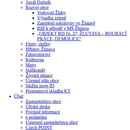
Areál Dubník
Rozvoj obce
Vodovod Žlaby
Výsadba zeleně
Zateplení sokolovny ve Žlutavě
Blíž k přírodě v MŠ Žlutava
„OBJEKT RD čp. 27, ŽLUTAVA – BOURACÍ
PRÁCE, DEMOLICE“
Firmy, služby
Hřbitov Žlutava
Zdravotnictví
Knihovna
Mapy
Srážkoměr
Životní situace
Územní plán obce
Služba moje ID
Programová skladba KT
Úřad
Zastupitelstvo obce
Úřední deska
Povinné informace
e-podatelna
Usnesení zastupitelstva obce
Czech POINT