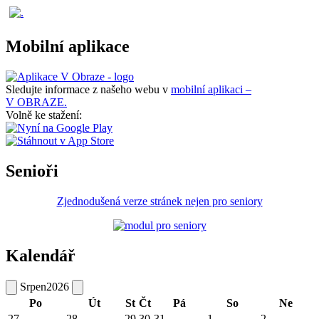
Mobilní aplikace
Sledujte informace z našeho webu v
mobilní aplikaci –
V OBRAZE.
Volně ke stažení:
Senioři
Zjednodušená verze stránek nejen pro seniory
Kalendář
Srpen
2026
Po
Út
St
Čt
Pá
So
Ne
27
28
29
30
31
1
2