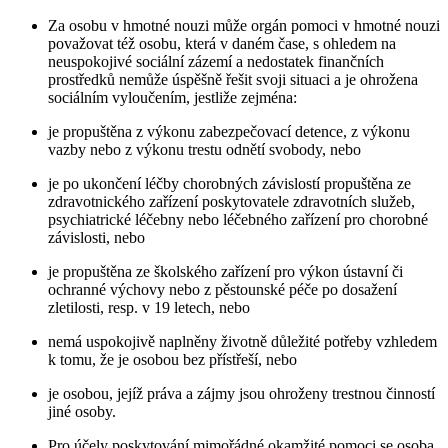
Za osobu v hmotné nouzi může orgán pomoci v hmotné nouzi
považovat též osobu, která v daném čase, s ohledem na
neuspokojivé sociální zázemí a nedostatek finančních
prostředků nemůže úspěšně řešit svoji situaci a je ohrožena
sociálním vyloučením, jestliže zejména:
je propuštěna z výkonu zabezpečovací detence, z výkonu
vazby nebo z výkonu trestu odnětí svobody, nebo
je po ukončení léčby chorobných závislostí propuštěna ze
zdravotnického zařízení poskytovatele zdravotních služeb,
psychiatrické léčebny nebo léčebného zařízení pro chorobné
závislosti, nebo
je propuštěna ze školského zařízení pro výkon ústavní či
ochranné výchovy nebo z pěstounské péče po dosažení
zletilosti, resp. v 19 letech, nebo
nemá uspokojivě naplněny životně důležité potřeby vzhledem
k tomu, že je osobou bez přístřeší, nebo
je osobou, jejíž práva a zájmy jsou ohroženy trestnou činností
jiné osoby.
Pro účely poskytování mimořádné okamžité pomoci se osoba