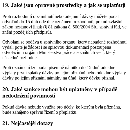
19. Jaké jsou opravné prostředky a jak se uplatňují
Proti rozhodnutí o zamítnutí nebo odejmutí dávky můžete podat
odvolání do 15 dnů ode dne oznámení rozhodnutí, pokud zvláštní
zákon nestanoví jinak (§ 81 zákona č. 500/2004 Sb., správní řád, ve
znění pozdějších předpisů).
Odvolání se podává u správního orgánu, který napadené rozhodnutí
vydal; poté je žádost i se spisovou dokumentací postoupena
odvolacímu orgánu Ministerstva práce a sociálních věcí, který
následně rozhodne.
Proti oznámení lze podat písemně námitku do 15 dnů ode dne
výplaty první splátky dávky po jejím přiznání nebo ode dne výplaty
dávky po jejím přiznání námitky na úřad, který dávku přiznal.
20. Jaké sankce mohou být uplatněny v případě
nedodržení povinností
Pokud dávka nebude využita pro účely, ke kterým byla přiznána,
bude zahájeno správní řízení o přeplatku.
21. Nejčastější dotazy