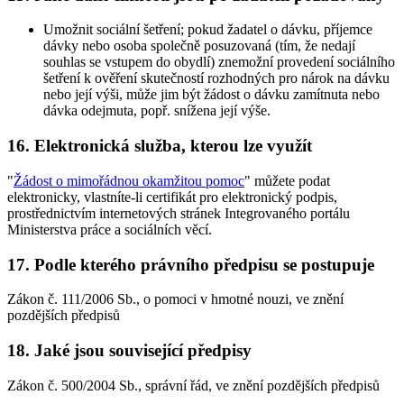
Umožnit sociální šetření; pokud žadatel o dávku, příjemce
dávky nebo osoba společně posuzovaná (tím, že nedají
souhlas se vstupem do obydlí) znemožní provedení sociálního
šetření k ověření skutečností rozhodných pro nárok na dávku
nebo její výši, může jim být žádost o dávku zamítnuta nebo
dávka odejmuta, popř. snížena její výše.
16. Elektronická služba, kterou lze využít
"
Žádost o mimořádnou okamžitou pomoc
" můžete podat
elektronicky, vlastníte-li certifikát pro elektronický podpis,
prostřednictvím internetových stránek Integrovaného portálu
Ministerstva práce a sociálních věcí.
17. Podle kterého právního předpisu se postupuje
Zákon č. 111/2006 Sb., o pomoci v hmotné nouzi, ve znění
pozdějších předpisů
18. Jaké jsou související předpisy
Zákon č. 500/2004 Sb., správní řád, ve znění pozdějších předpisů