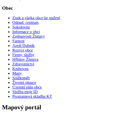
Obec
Znak a vlajka obce ke stažení
Odpad. centrum
Sokolovna
Informace o obci
Zajímavosti Žlutavy
Farnost
Areál Dubník
Rozvoj obce
Firmy, služby
Hřbitov Žlutava
Zdravotnictví
Knihovna
Mapy
Srážkoměr
Životní situace
Územní plán obce
Služba moje ID
Programová skladba KT
Mapový portál