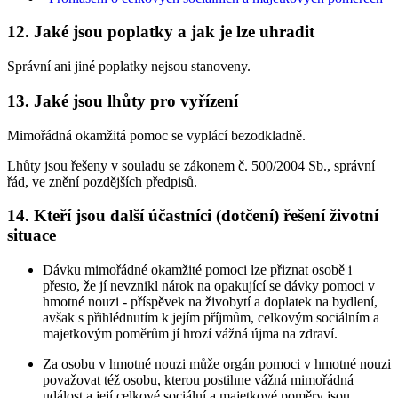
12. Jaké jsou poplatky a jak je lze uhradit
Správní ani jiné poplatky nejsou stanoveny.
13. Jaké jsou lhůty pro vyřízení
Mimořádná okamžitá pomoc se vyplácí bezodkladně.
Lhůty jsou řešeny v souladu se zákonem č. 500/2004 Sb., správní
řád, ve znění pozdějších předpisů.
14. Kteří jsou další účastníci (dotčení) řešení životní
situace
Dávku mimořádné okamžité pomoci lze přiznat osobě i
přesto, že jí nevznikl nárok na opakující se dávky pomoci v
hmotné nouzi - příspěvek na živobytí a doplatek na bydlení,
avšak s přihlédnutím k jejím příjmům, celkovým sociálním a
majetkovým poměrům jí hrozí vážná újma na zdraví.
Za osobu v hmotné nouzi může orgán pomoci v hmotné nouzi
považovat též osobu, kterou postihne vážná mimořádná
událost a její celkové sociální a majetkové poměry jsou