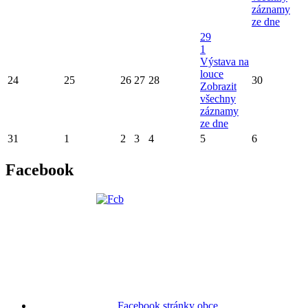
záznamy
ze dne
29
1
Výstava na
louce
24
25
26
27
28
30
Zobrazit
všechny
záznamy
ze dne
31
1
2
3
4
5
6
Facebook
Facebook stránky obce