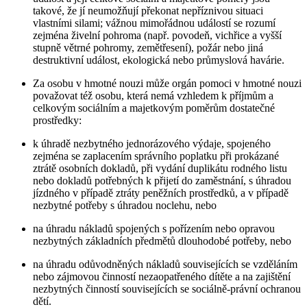
takové, že jí neumožňují překonat nepříznivou situaci
vlastními silami; vážnou mimořádnou událostí se rozumí
zejména živelní pohroma (např. povodeň, vichřice a vyšší
stupně větrné pohromy, zemětřesení), požár nebo jiná
destruktivní událost, ekologická nebo průmyslová havárie.
Za osobu v hmotné nouzi může orgán pomoci v hmotné nouzi
považovat též osobu, která nemá vzhledem k příjmům a
celkovým sociálním a majetkovým poměrům dostatečné
prostředky:
k úhradě nezbytného jednorázového výdaje, spojeného
zejména se zaplacením správního poplatku při prokázané
ztrátě osobních dokladů, při vydání duplikátu rodného listu
nebo dokladů potřebných k přijetí do zaměstnání, s úhradou
jízdného v případě ztráty peněžních prostředků, a v případě
nezbytné potřeby s úhradou noclehu, nebo
na úhradu nákladů spojených s pořízením nebo opravou
nezbytných základních předmětů dlouhodobé potřeby, nebo
na úhradu odůvodněných nákladů souvisejících se vzděláním
nebo zájmovou činností nezaopatřeného dítěte a na zajištění
nezbytných činností souvisejících se sociálně-právní ochranou
dětí.