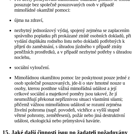
posuzuje bez společně posuzovaných osob v případě
mimořádné okamžité pomoci:
újma na zdraví,
nezbytný jednorázový výdaj, spojený zejména se zaplacením
správního poplatku při prokázané ztrátě osobních dokladů, při
vydání duplikátu rodného listu nebo dokladů potřebných k
přijetí do zaměstnání, s úhradou jízdného v případě ztráty
peněžních prostředků, a v případě nezbytné potřeby s úhradou
noclehu,
sociální vyloučení.
Mimořádnou okamžitou pomoc lze poskytnout pouze jedné z
osob společně posuzovaných, jde-li o stav hmotné nouze u
osoby, kterou postihne vážná mimořádná událost a její
celkové sociální a majetkové poměry jsou takové, že jí
neumožňují překonat nepříznivou situaci vlastními silami;
přičemž vážnou mimořádnou událostí se rozumí zejména
živelní pohroma (např. povodeň, vichřice a vyšší stupně
větrné pohromy, zemětřesení), požár nebo jiná destruktivní
událost, ekologická nebo průmyslová havárie.
15. Jaké další činnosti jsou po žadateli požadovány