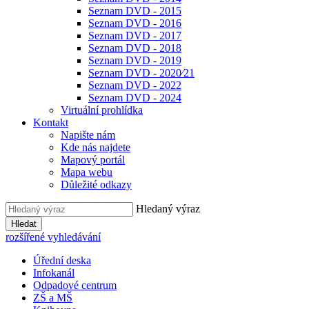
Seznam DVD - 2015
Seznam DVD - 2016
Seznam DVD - 2017
Seznam DVD - 2018
Seznam DVD - 2019
Seznam DVD - 2020⁄21
Seznam DVD - 2022
Seznam DVD - 2024
Virtuální prohlídka
Kontakt
Napište nám
Kde nás najdete
Mapový portál
Mapa webu
Důležité odkazy
Hledaný výraz
Hledat
rozšířené vyhledávání
Úřední deska
Infokanál
Odpadové centrum
ZŠ a MŠ