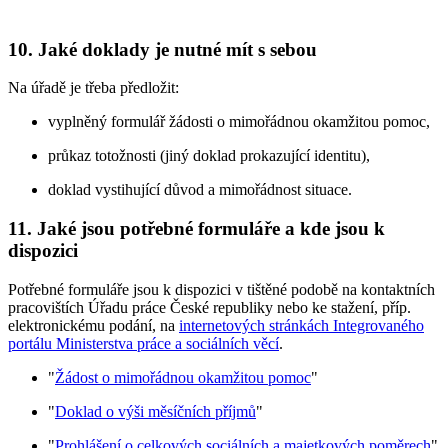
10. Jaké doklady je nutné mít s sebou
Na úřadě je třeba předložit:
vyplněný formulář žádosti o mimořádnou okamžitou pomoc,
průkaz totožnosti (jiný doklad prokazující identitu),
doklad vystihující důvod a mimořádnost situace.
11. Jaké jsou potřebné formuláře a kde jsou k
dispozici
Potřebné formuláře jsou k dispozici v tištěné podobě na kontaktních
pracovištích Úřadu práce České republiky nebo ke stažení, příp.
elektronickému podání, na
internetových stránkách Integrovaného
portálu Ministerstva práce a sociálních věcí
.
"
Žádost o mimořádnou okamžitou pomoc
"
"
Doklad o výši měsíčních příjmů
"
"
Prohlášení o celkových sociálních a majetkových poměrech
"