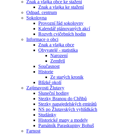
Znak a vlajka obce ke stažení
Znak a vlajka ke stažení
Odpad. centrum
Sokolovna
Provozní řád sokolovny
Kalendář plánovaných akcí
Rozvrh cvičebních hodin
Informace o obci
Znak a vlajka obce
Obyvatelé - statistika
Narození
Zemřelí
Současnost
Historie
Ze starých kronik
Blízké okolí
Zajímavosti Žlutavy
Sluneční hodiny
Stezky Branou do Chřibů
Stezky napajedelských emirátů
NS po Žlutavských vyhlídkách
Studánky
Historické mapy a modely
Památník Paraskupiny Bohuš
Farnost