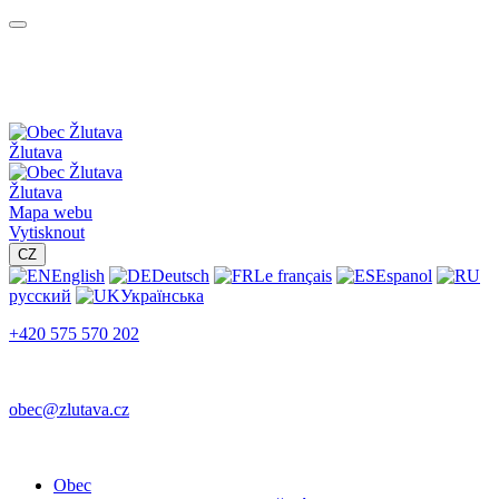
Žlutava
Žlutava
Mapa webu
Vytisknout
CZ
English
Deutsch
Le français
Espanol
русский
Українська
+420 575 570 202
obec@zlutava.cz
Obec