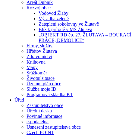
Areál Dubník
Rozvoj obce
Vodovod Žlaby
Výsadba zeleně
Zateplení sokolovny ve Žlutavě
Blíž k přírodě v MŠ Žlutava
„OBJEKT RD čp. 27, ŽLUTAVA – BOURACÍ
PRÁCE, DEMOLICE“
Firmy, služby
Hřbitov Žlutava
Zdravotnictví
Knihovna
Mapy
Srážkoměr
Životní situace
Územní plán obce
Služba moje ID
Programová skladba KT
Úřad
Zastupitelstvo obce
Úřední deska
Povinné informace
e-podatelna
Usnesení zastupitelstva obce
Czech POINT