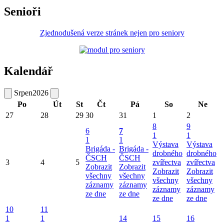
Senioři
Zjednodušená verze stránek nejen pro seniory
Kalendář
Srpen
2026
Po
Út
St
Čt
Pá
So
Ne
27
28
29
30
31
1
2
8
9
6
7
1
1
1
1
Výstava
Výstava
Brigáda -
Brigáda -
drobného
drobného
ČSCH
ČSCH
3
4
5
zvířectva
zvířectva
Zobrazit
Zobrazit
Zobrazit
Zobrazit
všechny
všechny
všechny
všechny
záznamy
záznamy
záznamy
záznamy
ze dne
ze dne
ze dne
ze dne
10
11
1
1
14
15
16