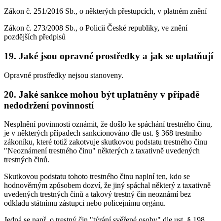
Zákon č. 251/2016 Sb., o některých přestupcích, v platném znění
Zákon č. 273/2008 Sb., o Policii České republiky, ve znění
pozdějších předpisů
19. Jaké jsou opravné prostředky a jak se uplatňují
Opravné prostředky nejsou stanoveny.
20. Jaké sankce mohou být uplatněny v případě
nedodržení povinností
Nesplnění povinnosti oznámit, že došlo ke spáchání trestného činu,
je v některých případech sankcionováno dle ust. § 368 trestního
zákoníku, které totiž zakotvuje skutkovou podstatu trestného činu
"Neoznámení trestného činu" některých z taxativně uvedených
trestných činů.
Skutkovou podstatu tohoto trestného činu naplní ten, kdo se
hodnověrným způsobem dozví, že jiný spáchal některý z taxativně
uvedených trestných činů a takový trestný čin neoznámí bez
odkladu státnímu zástupci nebo policejnímu orgánu.
Jedná se např. o trestný čin "týrání svěřené osoby" dle ust. § 198