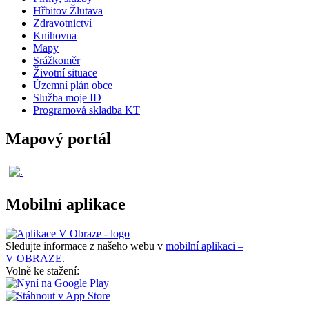
Hřbitov Žlutava
Zdravotnictví
Knihovna
Mapy
Srážkoměr
Životní situace
Územní plán obce
Služba moje ID
Programová skladba KT
Mapový portál
Mobilní aplikace
Sledujte informace z našeho webu v
mobilní aplikaci –
V OBRAZE.
Volně ke stažení: