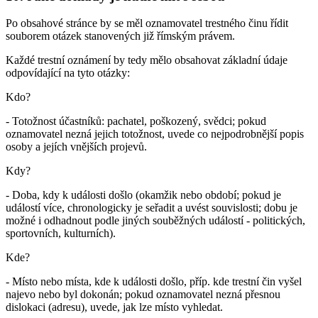
Po obsahové stránce by se měl oznamovatel trestného činu řídit
souborem otázek stanovených již římským právem.
Každé trestní oznámení by tedy mělo obsahovat základní údaje
odpovídající na tyto otázky:
Kdo?
- Totožnost účastníků: pachatel, poškozený, svědci; pokud
oznamovatel nezná jejich totožnost, uvede co nejpodrobnější popis
osoby a jejích vnějších projevů.
Kdy?
- Doba, kdy k události došlo (okamžik nebo období; pokud je
událostí více, chronologicky je seřadit a uvést souvislosti; dobu je
možné i odhadnout podle jiných souběžných událostí - politických,
sportovních, kulturních).
Kde?
- Místo nebo místa, kde k události došlo, příp. kde trestní čin vyšel
najevo nebo byl dokonán; pokud oznamovatel nezná přesnou
dislokaci (adresu), uvede, jak lze místo vyhledat.