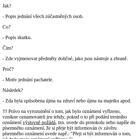
Jak?
- Popis jednání všech zúčastněných osob.
Co?
- Popis skutku.
Čím?
- Zde vyjmenovat předměty doličné, jako jsou nástroje a zbraně.
Proč?
- Motiv jednání pachatele.
Následek?
- Zda byla způsobena újma na zdraví nebo újma na majetku apod.
!!! Právo na vyrozumění o tom, jak bylo oznámení vyřízeno,
vznikne oznamovateli jen tehdy, pokud o to při podání trestního
oznámení
výslovně požádá
, tzn. uvede do protokolu nebo napíše do
písemného oznámení, že si přeje být informován (v závěru
písemného oznámení uvede např.: "Přeji si být informován o tom,