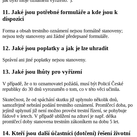
jak bylo moje oznámení vyřízeno.").
11. Jaké jsou potřebné formuláře a kde jsou k
dispozici
Forma a obsah trestního oznámení nejsou formálně stanoveny;
nejsou tedy stanoveny ani žádné předepsané formuláře.
12. Jaké jsou poplatky a jak je lze uhradit
Správní ani jiné poplatky nejsou stanoveny.
13. Jaké jsou lhůty pro vyřízení
V případě, že o to oznamovatel požádá, musí být Policií České
republiky do 30 dnů vyrozuměn o tom, co v této věci učinila.
Skutečnost, že od spáchání skutku již uplynulo několik dnů,
samozřejmě nebrání podání trestního oznámení. Promlčecí doba, po
jejímž uplynutí již není možno provést trestní řízení, se pohybuje
řádově v letech. V případě ublížení na zdraví je např. délka
promlčecí doby stanovena trestním zákoníkem na dobu 5 let.
14. Kteří jsou další účastníci (dotčení) řešení životní