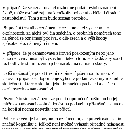
V případě, že se oznamovatel rozhodne podat trestní oznámení
ústně, může osobně zajít na kterékoliv policejní oddělení či státní
zastupitelství. Tam s ním bude sepsán protokol.
Při podání trestního oznámení je oznamovatel vyslechnut o
okolnostech, za nichž byl čin spáchán, o osobních poměrech toho,
na něhož se oznámení podává, o důkazech a o výši škody
způsobené oznámeným činem.
V případě, že je oznamovatel zároveň poškozeným nebo jeho
zmocněncem, musí být vyslechnut také o tom, zda žádá, aby soud
rozhodl v trestním řízení o jeho nároku na náhradu škody.
Další možností je podat trestní oznámení písemnou formou. V
takovém případě se doporučuje vylíčit v podání všechny rozhodné
skutečnosti, které o skutku, jeho domnělém pachateli a dalších
okolnostech oznamovatel ví.
Písemné trestní oznámení lze podat doporučeně poštou nebo jej
může oznamovatel osobně donést na podatelnu příslušné instituce a
na kopii si nechat potvrdit jeho přijetí.
Policie se věnuje i anonymním oznámením, ale prověřování se tím
značně komplikuje, jelikož není možné vyjasnit případné nejasnosti