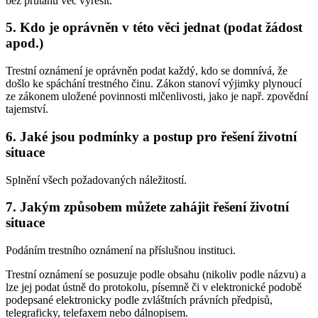
bez průtahů věc vyřešit.
5. Kdo je oprávněn v této věci jednat (podat žádost
apod.)
Trestní oznámení je oprávněn podat každý, kdo se domnívá, že
došlo ke spáchání trestného činu. Zákon stanoví výjimky plynoucí
ze zákonem uložené povinnosti mlčenlivosti, jako je např. zpovědní
tajemství.
6. Jaké jsou podmínky a postup pro řešení životní
situace
Splnění všech požadovaných náležitostí.
7. Jakým způsobem můžete zahájit řešení životní
situace
Podáním trestního oznámení na příslušnou instituci.
Trestní oznámení se posuzuje podle obsahu (nikoliv podle názvu) a
lze jej podat ústně do protokolu, písemně či v elektronické podobě
podepsané elektronicky podle zvláštních právních předpisů,
telegraficky, telefaxem nebo dálnopisem.