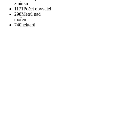
zmínka
1171
Počet obyvatel
298
Metrů nad
mořem
740
hektarů