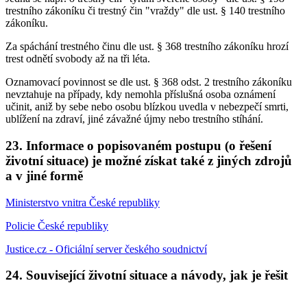
trestního zákoníku či trestný čin "vraždy" dle ust. § 140 trestního
zákoníku.
Za spáchání trestného činu dle ust. § 368 trestního zákoníku hrozí
trest odnětí svobody až na tři léta.
Oznamovací povinnost se dle ust. § 368 odst. 2 trestního zákoníku
nevztahuje na případy, kdy nemohla příslušná osoba oznámení
učinit, aniž by sebe nebo osobu blízkou uvedla v nebezpečí smrti,
ublížení na zdraví, jiné závažné újmy nebo trestního stíhání.
23. Informace o popisovaném postupu (o řešení
životní situace) je možné získat také z jiných zdrojů
a v jiné formě
Ministerstvo vnitra České republiky
Policie České republiky
Justice.cz - Oficiální server českého soudnictví
24. Související životní situace a návody, jak je řešit