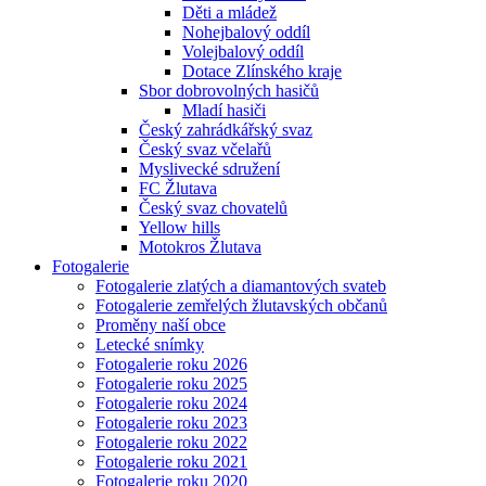
Děti a mládež
Nohejbalový oddíl
Volejbalový oddíl
Dotace Zlínského kraje
Sbor dobrovolných hasičů
Mladí hasiči
Český zahrádkářský svaz
Český svaz včelařů
Myslivecké sdružení
FC Žlutava
Český svaz chovatelů
Yellow hills
Motokros Žlutava
Fotogalerie
Fotogalerie zlatých a diamantových svateb
Fotogalerie zemřelých žlutavských občanů
Proměny naší obce
Letecké snímky
Fotogalerie roku 2026
Fotogalerie roku 2025
Fotogalerie roku 2024
Fotogalerie roku 2023
Fotogalerie roku 2022
Fotogalerie roku 2021
Fotogalerie roku 2020