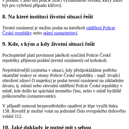
v podání. Často tím policie ztrácí významného svědka, který může
být pro vyřešení případu klíčový.
8. Na které instituci životní situaci řešit
Trestní oznámení je možno podat na kterékoli
oddělení Policie
České republiky
nebo
státní zastupitelství
.
9. Kde, s kým a kdy životní situaci řešit
Pochopitelně platí povinnost jakékoli součásti Policie České
republiky přijmout podání (trestní oznámení) od kohokoli.
Nejefektivnější (zejména v situaci, kdy předpokládáme potřebu
okamžité reakce ze strany Policie České republiky - např. trvající
ohrožení zdraví či majetku) je podat trestní oznámení na základním
útvaru, tj. místní nebo obvodní oddělení Policie České republiky v
místě, kde došlo ke spáchání trestného činu, nebo v místě bydliště
poškozeného (oznamovatele).
V případě nutnosti bezprostředního opatření je lépe využít linku
158. Rovněž je možné volat na jednotné číslo evropského tísňového
volání 112.
10. Jaké doklady je nutné mít s sebou