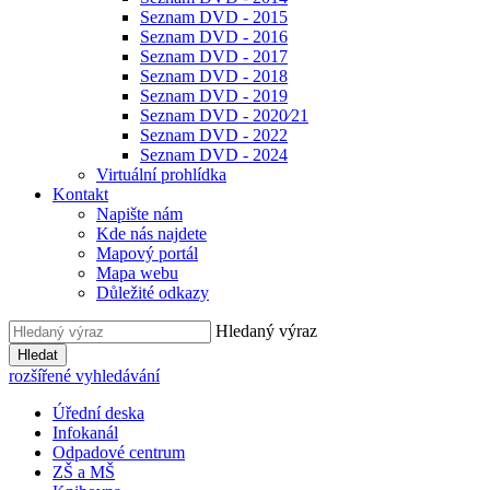
Seznam DVD - 2015
Seznam DVD - 2016
Seznam DVD - 2017
Seznam DVD - 2018
Seznam DVD - 2019
Seznam DVD - 2020⁄21
Seznam DVD - 2022
Seznam DVD - 2024
Virtuální prohlídka
Kontakt
Napište nám
Kde nás najdete
Mapový portál
Mapa webu
Důležité odkazy
Hledaný výraz
Hledat
rozšířené vyhledávání
Úřední deska
Infokanál
Odpadové centrum
ZŠ a MŠ