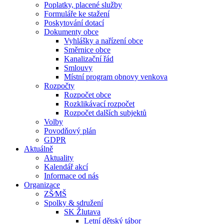
Poplatky, placené služby
Formuláře ke stažení
Poskytování dotací
Dokumenty obce
Vyhlášky a nařízení obce
Směrnice obce
Kanalizační řád
Smlouvy
Místní program obnovy venkova
Rozpočty
Rozpočet obce
Rozklikávací rozpočet
Rozpočet dalších subjektů
Volby
Povodňový plán
GDPR
Aktuálně
Aktuality
Kalendář akcí
Informace od nás
Organizace
ZŠ⁄MŠ
Spolky & sdružení
SK Žlutava
Letní dětský tábor