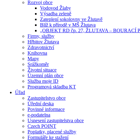
Rozvoj obce
Vodovod Žlaby
Výsadba zeleně
Zateplení sokolovny ve Žlutavě
Blíž k přírodě v MŠ Žlutava
„OBJEKT RD čp. 27, ŽLUTAVA – BOURACÍ
Firmy, služby
Hřbitov Žlutava
Zdravotnictví
Knihovna
Mapy
Srážkoměr
Životní situace
Územní plán obce
Služba moje ID
Programová skladba KT
Úřad
Zastupitelstvo obce
Úřední deska
Povinné informace
e-podatelna
Usnesení zastupitelstva obce
Czech POINT
Poplatky, placené služby
Formuláře ke stažení