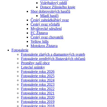
Volejbalový oddíl
Dotace Zlínského kraje
Sbor dobrovolných hasičů
Mladí hasiči
Český zahrádkářský svaz
Český svaz včelařů
Myslivecké sdružení
FC Žlutava
Český svaz chovatelů
Yellow hills
Motokros Žlutava
Fotogalerie
Fotogalerie zlatých a diamantových svateb
Fotogalerie zemřelých žlutavských občanů
Proměny naší obce
Letecké snímky
Fotogalerie roku 2026
Fotogalerie roku 2025
Fotogalerie roku 2024
Fotogalerie roku 2023
Fotogalerie roku 2022
Fotogalerie roku 2021
Fotogalerie roku 2020
Fotogalerie roku 2019
Fotogalerie roku 2018