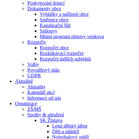
Poskytování dotací
Dokumenty obce
Vyhlášky a nařízení obce
Směrnice obce
Kanalizační řád
Smlouvy
Místní program obnovy venkova
Rozpočty
Rozpočet obce
Rozklikávací rozpočet
Rozpočet dalších subjektů
Volby
Povodňový plán
GDPR
Aktuálně
Aktuality
Kalendář akcí
Informace od nás
Organizace
ZŠ⁄MŠ
Spolky & sdružení
SK Žlutava
Letní dětský tábor
Děti a mládež
Nohejbalový oddíl