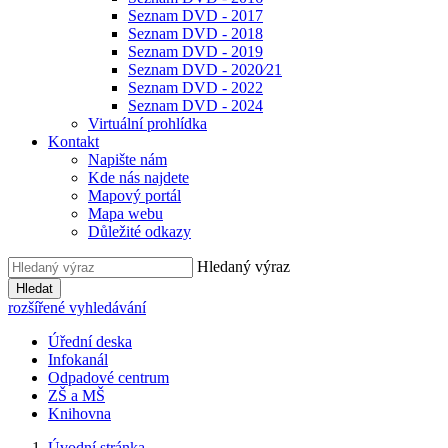
Seznam DVD - 2017
Seznam DVD - 2018
Seznam DVD - 2019
Seznam DVD - 2020⁄21
Seznam DVD - 2022
Seznam DVD - 2024
Virtuální prohlídka
Kontakt
Napište nám
Kde nás najdete
Mapový portál
Mapa webu
Důležité odkazy
Hledaný výraz
Hledat
rozšířené vyhledávání
Úřední deska
Infokanál
Odpadové centrum
ZŠ a MŠ
Knihovna
Úvodní stránka