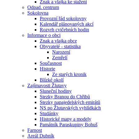
Znak a vlajka ke stažení
Odpad. centrum
Sokolovna
Provozní řád sokolovny
Kalendář plánovaných akcí
Rozvrh cvičebních hodin
Informace o obci
Znak a vlajka obce
Obyvatelé - statistika
Narození
Zemřelí
Současnost
Historie
Ze starých kronik
Blízké okolí
Zajímavosti Žlutavy
Sluneční hodiny
Stezky Branou do Chřibů
Stezky napajedelských emirátů
NS po Žlutavských vyhlídkách
Studánky
Historické mapy a modely
Památník Paraskupiny Bohuš
Farnost
Areál Dubník