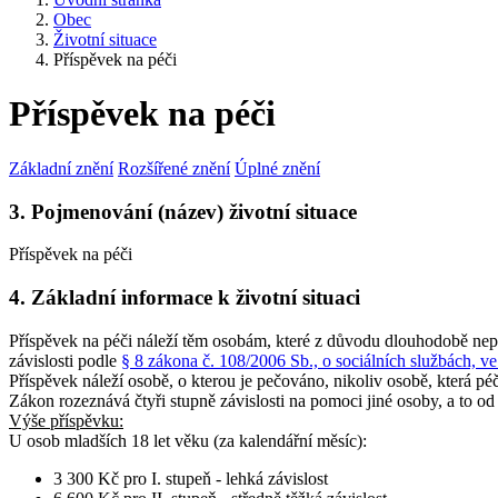
Obec
Životní situace
Příspěvek na péči
Příspěvek na péči
Základní znění
Rozšířené znění
Úplné znění
3. Pojmenování (název) životní situace
Příspěvek na péči
4. Základní informace k životní situaci
Příspěvek na péči náleží těm osobám, které z důvodu dlouhodobě nepř
závislosti podle
§ 8 zákona č. 108/2006 Sb., o sociálních službách, ve
Příspěvek náleží osobě, o kterou je pečováno, nikoliv osobě, která péči
Zákon rozeznává čtyři stupně závislosti na pomoci jiné osoby, a to od 
Výše příspěvku:
U osob
mladších 18 let věku
(za kalendářní měsíc):
3 300 Kč pro I. stupeň - lehká závislost