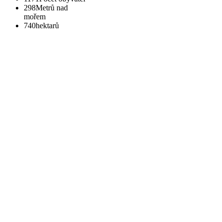
298
Metrů nad
mořem
740
hektarů