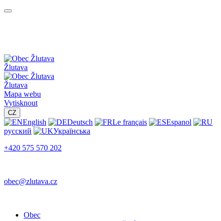
Žlutava
Žlutava
Mapa webu
Vytisknout
CZ
English
Deutsch
Le français
Espanol
русский
Українська
+420 575 570 202
obec@zlutava.cz
Obec