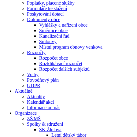
Poplatky, placené služby
Formuláře ke stažení
Poskytování dotací
Dokumenty obce
Vyhlášky a nařízení obce
Směrnice obce
Kanalizační řád
Smlouvy
Místní program obnovy venkova
Rozpočty
Rozpočet obce
Rozklikávací rozpočet
Rozpočet dalších subjektů
Volby
Povodňový plán
GDPR
Aktuálně
Aktuality
Kalendář akcí
Informace od nás
Organizace
ZŠ⁄MŠ
Spolky & sdružení
SK Žlutava
Letní dětský tábor