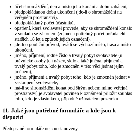
účel shromáždění, den a místo jeho konání a dobu zahájení,
předpokládanou dobu ukončení (jde-li o shromáždění na
veřejném prostranství),
předpokládaný počet účastníků,
opatření, která svolavatel provede, aby se shromáždění konalo
v souladu se zákonem (zejména potřebný počet pořadatelů
starších 18 let a způsob jejich označení),
jde-li o pouliční průvod, uvádí se výchozí místo, trasa a místo
ukončení,
jméno, příjmení, rodné číslo a trvalý pobyt svolavatele (u
právnické osoby její název, sídlo a také jména, příjmení a
trvalý pobyt toho, kdo je zmocněn v této věci jednat jejím
jménem),
jméno, příjmení a trvalý pobyt toho, kdo je zmocněn jednat v
zastoupení svolavatele,
má-li se shromáždění konat pod širým nebem mimo veřejná
prostranství, je svolavatel povinen k oznámení přiložit souhlas
toho, kdo je vlastníkem, případně uživatelem pozemku.
11. Jaké jsou potřebné formuláře a kde jsou k
dispozici
Předepsané formuláře nejsou stanoveny.