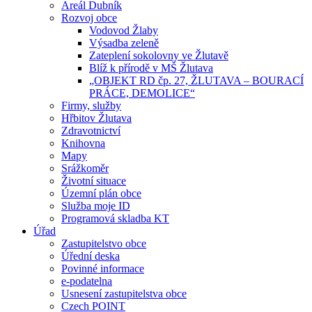
Areál Dubník
Rozvoj obce
Vodovod Žlaby
Výsadba zeleně
Zateplení sokolovny ve Žlutavě
Blíž k přírodě v MŠ Žlutava
„OBJEKT RD čp. 27, ŽLUTAVA – BOURACÍ
PRÁCE, DEMOLICE“
Firmy, služby
Hřbitov Žlutava
Zdravotnictví
Knihovna
Mapy
Srážkoměr
Životní situace
Územní plán obce
Služba moje ID
Programová skladba KT
Úřad
Zastupitelstvo obce
Úřední deska
Povinné informace
e-podatelna
Usnesení zastupitelstva obce
Czech POINT