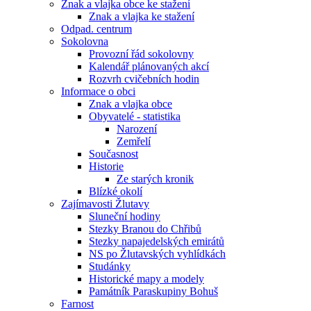
Znak a vlajka obce ke stažení
Znak a vlajka ke stažení
Odpad. centrum
Sokolovna
Provozní řád sokolovny
Kalendář plánovaných akcí
Rozvrh cvičebních hodin
Informace o obci
Znak a vlajka obce
Obyvatelé - statistika
Narození
Zemřelí
Současnost
Historie
Ze starých kronik
Blízké okolí
Zajímavosti Žlutavy
Sluneční hodiny
Stezky Branou do Chřibů
Stezky napajedelských emirátů
NS po Žlutavských vyhlídkách
Studánky
Historické mapy a modely
Památník Paraskupiny Bohuš
Farnost