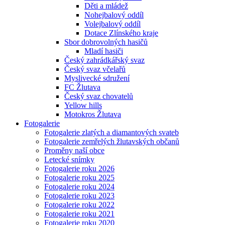
Děti a mládež
Nohejbalový oddíl
Volejbalový oddíl
Dotace Zlínského kraje
Sbor dobrovolných hasičů
Mladí hasiči
Český zahrádkářský svaz
Český svaz včelařů
Myslivecké sdružení
FC Žlutava
Český svaz chovatelů
Yellow hills
Motokros Žlutava
Fotogalerie
Fotogalerie zlatých a diamantových svateb
Fotogalerie zemřelých žlutavských občanů
Proměny naší obce
Letecké snímky
Fotogalerie roku 2026
Fotogalerie roku 2025
Fotogalerie roku 2024
Fotogalerie roku 2023
Fotogalerie roku 2022
Fotogalerie roku 2021
Fotogalerie roku 2020