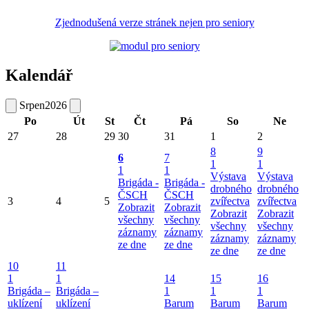
Zjednodušená verze stránek nejen pro seniory
Kalendář
Srpen
2026
Po
Út
St
Čt
Pá
So
Ne
27
28
29
30
31
1
2
8
9
6
7
1
1
1
1
Výstava
Výstava
Brigáda -
Brigáda -
drobného
drobného
ČSCH
ČSCH
3
4
5
zvířectva
zvířectva
Zobrazit
Zobrazit
Zobrazit
Zobrazit
všechny
všechny
všechny
všechny
záznamy
záznamy
záznamy
záznamy
ze dne
ze dne
ze dne
ze dne
10
11
1
1
14
15
16
Brigáda –
Brigáda –
1
1
1
uklízení
uklízení
Barum
Barum
Barum