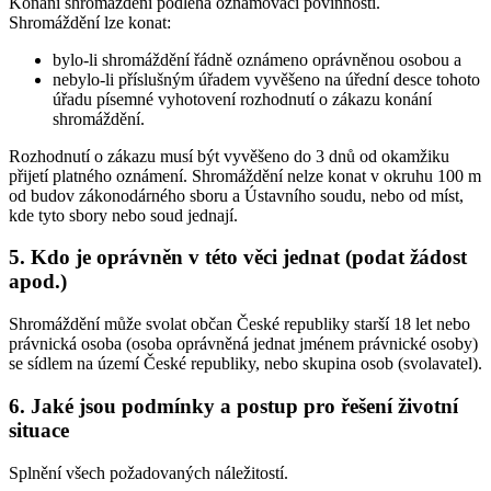
Konání shromáždění podléhá oznamovací povinnosti.
Shromáždění lze konat:
bylo-li shromáždění řádně oznámeno oprávněnou osobou a
nebylo-li příslušným úřadem vyvěšeno na úřední desce tohoto
úřadu písemné vyhotovení rozhodnutí o zákazu konání
shromáždění.
Rozhodnutí o zákazu musí být vyvěšeno do 3 dnů od okamžiku
přijetí platného oznámení. Shromáždění nelze konat v okruhu 100 m
od budov zákonodárného sboru a Ústavního soudu, nebo od míst,
kde tyto sbory nebo soud jednají.
5. Kdo je oprávněn v této věci jednat (podat žádost
apod.)
Shromáždění může svolat občan České republiky starší 18 let nebo
právnická osoba (osoba oprávněná jednat jménem právnické osoby)
se sídlem na území České republiky, nebo skupina osob (svolavatel).
6. Jaké jsou podmínky a postup pro řešení životní
situace
Splnění všech požadovaných náležitostí.