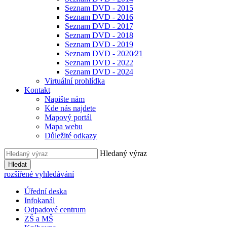
Seznam DVD - 2015
Seznam DVD - 2016
Seznam DVD - 2017
Seznam DVD - 2018
Seznam DVD - 2019
Seznam DVD - 2020⁄21
Seznam DVD - 2022
Seznam DVD - 2024
Virtuální prohlídka
Kontakt
Napište nám
Kde nás najdete
Mapový portál
Mapa webu
Důležité odkazy
Hledaný výraz
Hledat
rozšířené vyhledávání
Úřední deska
Infokanál
Odpadové centrum
ZŠ a MŠ