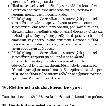
jiném místě nebo v jinou dobu.
Úřad může svolavateli uložit, aby shromáždění konané ve
večerních hodinách bylo ukončeno tak, aby nedošlo k
nepřiměřenému rušení nočního klidu.
Příslušný orgán může ze zákonem stanovených podmínek
shromáždění zakázat (např. z důvodů rasového podtextu
shromáždění, omezování práv občanů, porušování zákonů,
ohrožení zdraví, nepřiměřeného omezení dopravy). O zákazu
rozhodne příslušný orgán nejpozději do tří pracovních dnů od
okamžiku, kdy obdržel platné oznámení. Rozhodnutí úřad
vyvěsí na své úřední desce a vyhlásí místním rozhlasem nebo
jiným obdobným způsobem.
Příslušný orgán může ze zákonem stanovených podmínek
shromáždění rozpustit (např. koná-li se zakázané
shromáždění, nastaly-li v jeho průběhu okolnosti
odůvodňující jeho zákaz, shromáždění nebylo oznámeno,
účastníci páchají trestnou činnost). Za nepřítomnosti zástupce
příslušného úřadu může shromáždění až na výjimky rozpustit
i příslušník Policie ČR ve službě.
16. Elektronická služba, kterou lze využít
Tuto situaci není možné řešit zasláním žádosti elektronickou poštou.
28. Popis byl naposledy aktualizován