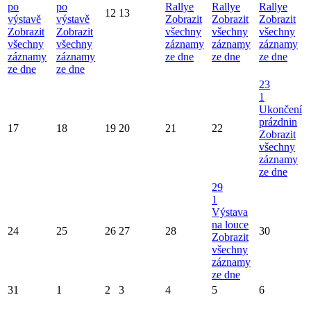
po
po
Rallye
Rallye
Rallye
12
13
výstavě
výstavě
Zobrazit
Zobrazit
Zobrazit
Zobrazit
Zobrazit
všechny
všechny
všechny
všechny
všechny
záznamy
záznamy
záznamy
záznamy
záznamy
ze dne
ze dne
ze dne
ze dne
ze dne
23
1
Ukončení
prázdnin
17
18
19
20
21
22
Zobrazit
všechny
záznamy
ze dne
29
1
Výstava
na louce
24
25
26
27
28
30
Zobrazit
všechny
záznamy
ze dne
31
1
2
3
4
5
6