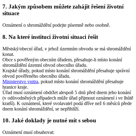
7. Jakým způsobem můžete zahájit řešení životní
situace
Oznámení o shromáždění podejte písemně nebo osobně.
8. Na které instituci životní situaci řešit
Městský/obecní úřad, v jehož územním obvodu se má shromáždění
konat.
Obce s pověřeným obecním úřadem, přesahuje-li místo konání
shromáždění územní obvod obecního úřadu.
Krajské úřady, pokud místo konání shromáždění přesahuje správní
obvod pověřeného obecního úřadu.
Ministerstvo vnitra
, pokud místo konání shromáždění přesahuje
hranice kraje.
Úřad musí oznámení obdržet alespoň 5 dnů před dnem jeho konání
(v odůvodněných případech může úřad přijmout oznámení i ve lhůtě
kratší). K oznámení, které svolavatel podá dříve než 6 měsíců přede
dnem konání shromáždění, se nepřihlíží.
10. Jaké doklady je nutné mít s sebou
Oznámení musí obsahovat: