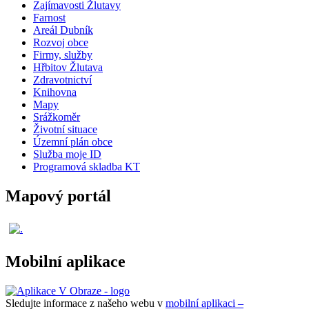
Zajímavosti Žlutavy
Farnost
Areál Dubník
Rozvoj obce
Firmy, služby
Hřbitov Žlutava
Zdravotnictví
Knihovna
Mapy
Srážkoměr
Životní situace
Územní plán obce
Služba moje ID
Programová skladba KT
Mapový portál
Mobilní aplikace
Sledujte informace z našeho webu v
mobilní aplikaci –