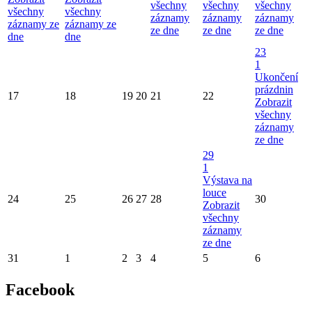
všechny
všechny
všechny
všechny
všechny
záznamy
záznamy
záznamy
záznamy ze
záznamy ze
ze dne
ze dne
ze dne
dne
dne
23
1
Ukončení
prázdnin
17
18
19
20
21
22
Zobrazit
všechny
záznamy
ze dne
29
1
Výstava na
louce
24
25
26
27
28
30
Zobrazit
všechny
záznamy
ze dne
31
1
2
3
4
5
6
Facebook