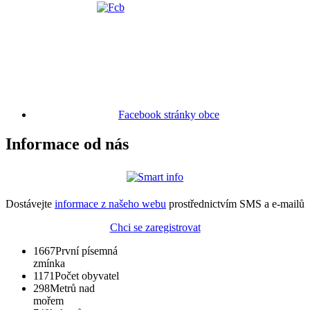
Facebook stránky obce
Informace od nás
Dostávejte
informace z našeho webu
prostřednictvím SMS a e-mailů
Chci se zaregistrovat
1667
První písemná
zmínka
1171
Počet obyvatel
298
Metrů nad
mořem