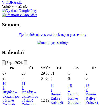
V OBRAZE.
Volně ke stažení:
Senioři
Zjednodušená verze stránek nejen pro seniory
Kalendář
Srpen
2026
Po
Út
St
Čt
Pá
So
Ne
27
28
29
30
31
1
2
3
4
5
6
7
8
9
10
11
14
15
16
1
1
1
1
1
Brigáda –
Brigáda –
Barum
Barum
Barum
uklízení po
uklízení po
Rallye
Rallye
Rallye
výstavě
výstavě
12
13
Zobrazit
Zobrazit
Zobrazit
Zobrazit
Zobrazit