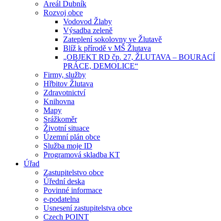
Areál Dubník
Rozvoj obce
Vodovod Žlaby
Výsadba zeleně
Zateplení sokolovny ve Žlutavě
Blíž k přírodě v MŠ Žlutava
„OBJEKT RD čp. 27, ŽLUTAVA – BOURACÍ
PRÁCE, DEMOLICE“
Firmy, služby
Hřbitov Žlutava
Zdravotnictví
Knihovna
Mapy
Srážkoměr
Životní situace
Územní plán obce
Služba moje ID
Programová skladba KT
Úřad
Zastupitelstvo obce
Úřední deska
Povinné informace
e-podatelna
Usnesení zastupitelstva obce
Czech POINT