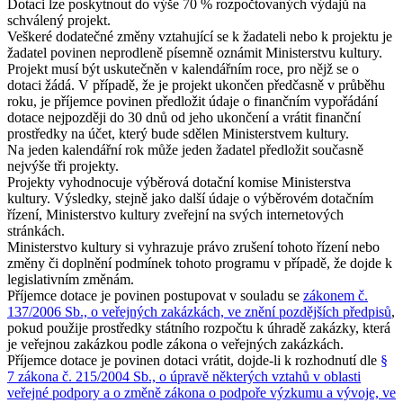
Dotaci lze poskytnout do výše 70 % rozpočtovaných výdajů na
schválený projekt.
Veškeré dodatečné změny vztahující se k žadateli nebo k projektu je
žadatel povinen neprodleně písemně oznámit Ministerstvu kultury.
Projekt musí být uskutečněn v kalendářním roce, pro nějž se o
dotaci žádá. V případě, že je projekt ukončen předčasně v průběhu
roku, je příjemce povinen předložit údaje o finančním vypořádání
dotace nejpozději do 30 dnů od jeho ukončení a vrátit finanční
prostředky na účet, který bude sdělen Ministerstvem kultury.
Na jeden kalendářní rok může jeden žadatel předložit současně
nejvýše tři projekty.
Projekty vyhodnocuje výběrová dotační komise Ministerstva
kultury. Výsledky, stejně jako další údaje o výběrovém dotačním
řízení, Ministerstvo kultury zveřejní na svých internetových
stránkách.
Ministerstvo kultury si vyhrazuje právo zrušení tohoto řízení nebo
změny či doplnění podmínek tohoto programu v případě, že dojde k
legislativním změnám.
Příjemce dotace je povinen postupovat v souladu se
zákonem č.
137/2006 Sb., o veřejných zakázkách, ve znění pozdějších předpisů
,
pokud použije prostředky státního rozpočtu k úhradě zakázky, která
je veřejnou zakázkou podle zákona o veřejných zakázkách.
Příjemce dotace je povinen dotaci vrátit, dojde-li k rozhodnutí dle
§
7 zákona č. 215/2004 Sb., o úpravě některých vztahů v oblasti
veřejné podpory a o změně zákona o podpoře výzkumu a vývoje, ve