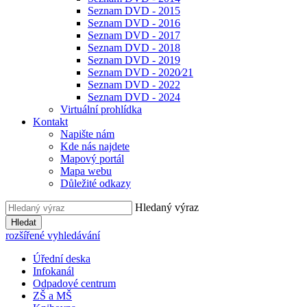
Seznam DVD - 2015
Seznam DVD - 2016
Seznam DVD - 2017
Seznam DVD - 2018
Seznam DVD - 2019
Seznam DVD - 2020⁄21
Seznam DVD - 2022
Seznam DVD - 2024
Virtuální prohlídka
Kontakt
Napište nám
Kde nás najdete
Mapový portál
Mapa webu
Důležité odkazy
Hledaný výraz
Hledat
rozšířené vyhledávání
Úřední deska
Infokanál
Odpadové centrum
ZŠ a MŠ