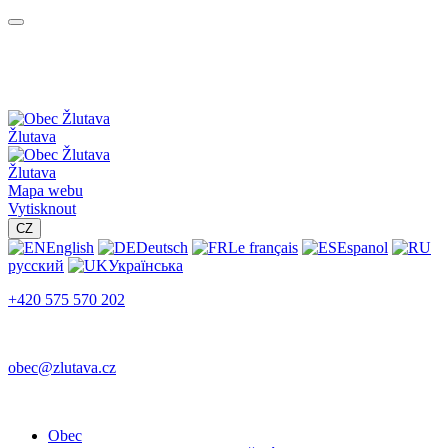
Žlutava
Žlutava
Mapa webu
Vytisknout
CZ
English
Deutsch
Le français
Espanol
русский
Українська
+420 575 570 202
obec@zlutava.cz
Obec