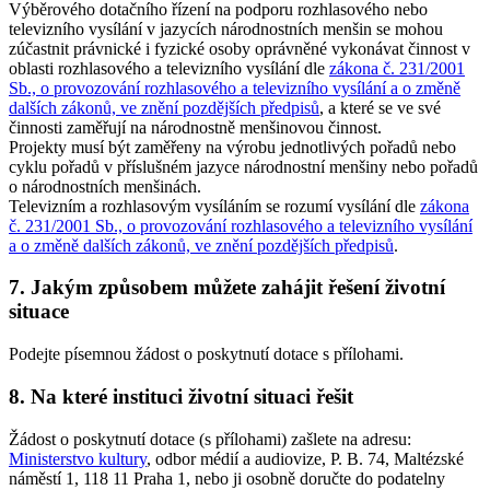
Výběrového dotačního řízení na podporu rozhlasového nebo
televizního vysílání v jazycích národnostních menšin se mohou
zúčastnit právnické i fyzické osoby oprávněné vykonávat činnost v
oblasti rozhlasového a televizního vysílání dle
zákona č. 231/2001
Sb., o provozování rozhlasového a televizního vysílání a o změně
dalších zákonů, ve znění pozdějších předpisů
, a které se ve své
činnosti zaměřují na národnostně menšinovou činnost.
Projekty musí být zaměřeny na výrobu jednotlivých pořadů nebo
cyklu pořadů v příslušném jazyce národnostní menšiny nebo pořadů
o národnostních menšinách.
Televizním a rozhlasovým vysíláním se rozumí vysílání dle
zákona
č. 231/2001 Sb., o provozování rozhlasového a televizního vysílání
a o změně dalších zákonů, ve znění pozdějších předpisů
.
7. Jakým způsobem můžete zahájit řešení životní
situace
Podejte písemnou žádost o poskytnutí dotace s přílohami.
8. Na které instituci životní situaci řešit
Žádost o poskytnutí dotace (s přílohami) zašlete na adresu:
Ministerstvo kultury
, odbor médií a audiovize, P. B. 74, Maltézské
náměstí 1, 118 11 Praha 1, nebo ji osobně doručte do podatelny