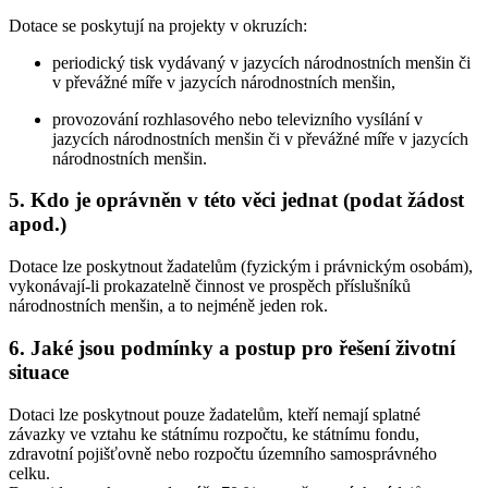
Dotace se poskytují na projekty v okruzích:
periodický tisk vydávaný v jazycích národnostních menšin či
v převážné míře v jazycích národnostních menšin,
provozování rozhlasového nebo televizního vysílání v
jazycích národnostních menšin či v převážné míře v jazycích
národnostních menšin.
5. Kdo je oprávněn v této věci jednat (podat žádost
apod.)
Dotace lze poskytnout žadatelům (fyzickým i právnickým osobám),
vykonávají-li prokazatelně činnost ve prospěch příslušníků
národnostních menšin, a to nejméně jeden rok.
6. Jaké jsou podmínky a postup pro řešení životní
situace
Dotaci lze poskytnout pouze žadatelům, kteří nemají splatné
závazky ve vztahu ke státnímu rozpočtu, ke státnímu fondu,
zdravotní pojišťovně nebo rozpočtu územního samosprávného
celku.