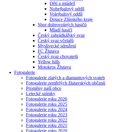
Děti a mládež
Nohejbalový oddíl
Volejbalový oddíl
Dotace Zlínského kraje
Sbor dobrovolných hasičů
Mladí hasiči
Český zahrádkářský svaz
Český svaz včelařů
Myslivecké sdružení
FC Žlutava
Český svaz chovatelů
Yellow hills
Motokros Žlutava
Fotogalerie
Fotogalerie zlatých a diamantových svateb
Fotogalerie zemřelých žlutavských občanů
Proměny naší obce
Letecké snímky
Fotogalerie roku 2026
Fotogalerie roku 2025
Fotogalerie roku 2024
Fotogalerie roku 2023
Fotogalerie roku 2022
Fotogalerie roku 2021
Fotogalerie roku 2020