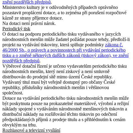
znění pozdějších předpisů
.
Ministerstvo kultury je v odůvodněných případech oprávněno
pozastavit proplácení dotace, a to zejména při porušení rozpočtové
kázně ze strany příjemce dotace.
Na dotaci není právní nárok.
Periodický tisk
O dotaci na podporu periodického tisku vydávaného v jazycích
národnostních menšin může žadatel požádat pouze tehdy, předloží-li
projekt na vydávání tiskoviny, která splňuje podmínky
zákona č.
46/2000 Sb., o právech a povinnostech při vydávání periodického
tisku a o změně některých dalších zákonů (tiskový zákon), ve znění
pozdějších předpisů
.
Výběrové dotační řízení je určeno vydavatelům periodického tisku
národnostních menšin, který není ziskový a není smluvně
distribuován do prodejní sítě mimo území České republiky.
Vydávaný titul musí být veřejně dostupný pro občany České
republiky, příslušníky národnostních menšin i většinovou
společnost.
Dotace na vydávání periodického tisku národnostních menšin může
být poskytnuta pouze na prokazatelné materiálové, výrobní a režijní
náklady spojené s vydáváním národnostně menšinových tiskovin a
distribuční náklady na rozšiřování těchto tiskovin po odečtení
předpokládaných příjmů z prodeje titulu a s přihlédnutím k cenám
obvyklým na trhu.
Rozhlasové a televizní vysílání