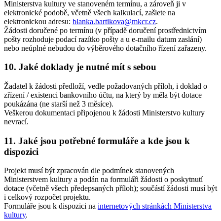
Ministerstva kultury ve stanoveném termínu, a zároveň ji v
elektronické podobě, včetně všech kalkulací, zašlete na
elektronickou adresu:
blanka.bartikova@mkcr.cz
.
Žádosti doručené po termínu (v případě doručení prostřednictvím
pošty rozhoduje podací razítko pošty a u e-mailu datum zaslání)
nebo neúplné nebudou do výběrového dotačního řízení zařazeny.
10. Jaké doklady je nutné mít s sebou
Žadatel k žádosti předloží, vedle požadovaných příloh, i doklad o
zřízení / existenci bankovního účtu, na který by měla být dotace
poukázána (ne starší než 3 měsíce).
Veškerou dokumentaci připojenou k žádosti Ministerstvo kultury
nevrací.
11. Jaké jsou potřebné formuláře a kde jsou k
dispozici
Projekt musí být zpracován dle podmínek stanovených
Ministerstvem kultury a podán na formuláři žádosti o poskytnutí
dotace (včetně všech předepsaných příloh); součástí žádosti musí být
i celkový rozpočet projektu.
Formuláře jsou k dispozici na
internetových stránkách Ministerstva
kultury
.