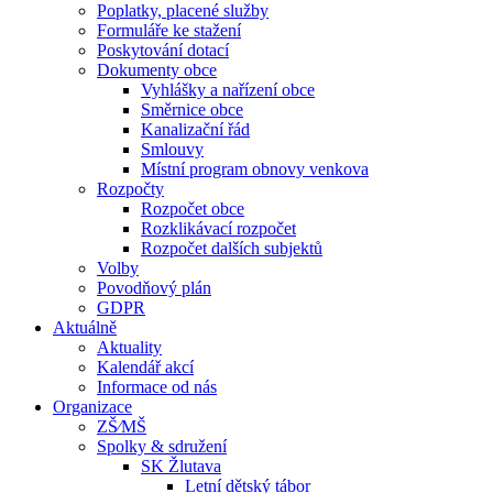
Poplatky, placené služby
Formuláře ke stažení
Poskytování dotací
Dokumenty obce
Vyhlášky a nařízení obce
Směrnice obce
Kanalizační řád
Smlouvy
Místní program obnovy venkova
Rozpočty
Rozpočet obce
Rozklikávací rozpočet
Rozpočet dalších subjektů
Volby
Povodňový plán
GDPR
Aktuálně
Aktuality
Kalendář akcí
Informace od nás
Organizace
ZŠ⁄MŠ
Spolky & sdružení
SK Žlutava
Letní dětský tábor