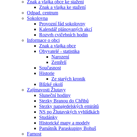
Znak a vlajka obce ke stažení
Znak a vlajka ke stažení
Odpad. centrum
Sokolovna
Provozní řád sokolovny
Kalendář plánovaných akcí
Rozvrh cvičebních hodin
Informace o obci
Znak a vlajka obce
Obyvatelé - statistika
Narození
Zemřelí
Současnost
Historie
Ze starých kronik
Blízké okolí
Zajímavosti Žlutavy
Sluneční hodiny
Stezky Branou do Chřibů
Stezky napajedelských emirátů
NS po Žlutavských vyhlídkách
Studánky
Historické mapy a modely
Památník Paraskupiny Bohuš
Farnost