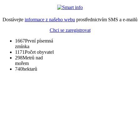
Dostávejte
informace z našeho webu
prostřednictvím SMS a e-mailů
Chci se zaregistrovat
1667
První písemná
zmínka
1171
Počet obyvatel
298
Metrů nad
mořem
740
hektarů