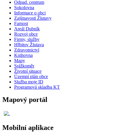
Odpad. centrum
Sokolovna
Informace o obci
Zajímavosti Žlutavy
Farnost
Areál Dubník
Rozvoj obce
Firmy, služby
Hřbitov Žlutava
Zdravotnictví
Knihovna
Mapy
Srážkoměr
Životní situace
Územní plán obce
Služba moje ID
Programová skladba KT
Mapový portál
Mobilní aplikace