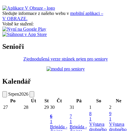
Sledujte informace z našeho webu v
mobilní aplikaci –
V OBRAZE.
Volně ke stažení:
Senioři
Zjednodušená verze stránek nejen pro seniory
Kalendář
Srpen
2026
Po
Út
St
Čt
Pá
So
Ne
27
28
29
30
31
1
2
8
9
6
7
1
1
1
1
Výstava
Výstava
Brigáda -
Brigáda -
drobného
drobného