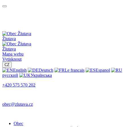
Žlutava
Žlutava
Mapa webu
Vytisknout
CZ
English
Deutsch
Le français
Espanol
русский
Українська
+420 575 570 202
obec@zlutava.cz
Obec