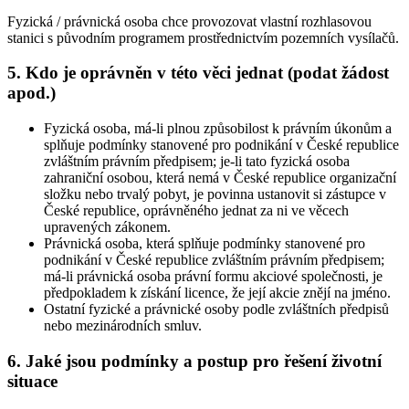
Fyzická / právnická osoba chce provozovat vlastní rozhlasovou
stanici s původním programem prostřednictvím pozemních vysílačů.
5. Kdo je oprávněn v této věci jednat (podat žádost
apod.)
Fyzická osoba, má-li plnou způsobilost k právním úkonům a
splňuje podmínky stanovené pro podnikání v České republice
zvláštním právním předpisem; je-li tato fyzická osoba
zahraniční osobou, která nemá v České republice organizační
složku nebo trvalý pobyt, je povinna ustanovit si zástupce v
České republice, oprávněného jednat za ni ve věcech
upravených zákonem.
Právnická osoba, která splňuje podmínky stanovené pro
podnikání v České republice zvláštním právním předpisem;
má-li právnická osoba právní formu akciové společnosti, je
předpokladem k získání licence, že její akcie znějí na jméno.
Ostatní fyzické a právnické osoby podle zvláštních předpisů
nebo mezinárodních smluv.
6. Jaké jsou podmínky a postup pro řešení životní
situace