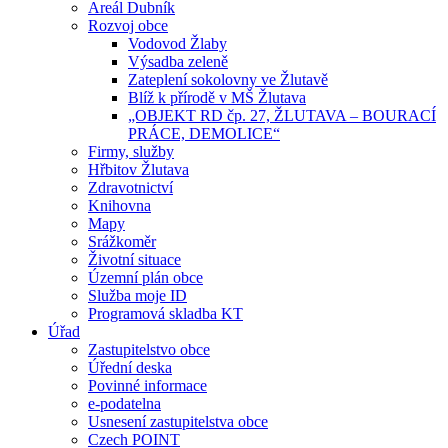
Areál Dubník
Rozvoj obce
Vodovod Žlaby
Výsadba zeleně
Zateplení sokolovny ve Žlutavě
Blíž k přírodě v MŠ Žlutava
„OBJEKT RD čp. 27, ŽLUTAVA – BOURACÍ
PRÁCE, DEMOLICE“
Firmy, služby
Hřbitov Žlutava
Zdravotnictví
Knihovna
Mapy
Srážkoměr
Životní situace
Územní plán obce
Služba moje ID
Programová skladba KT
Úřad
Zastupitelstvo obce
Úřední deska
Povinné informace
e-podatelna
Usnesení zastupitelstva obce
Czech POINT