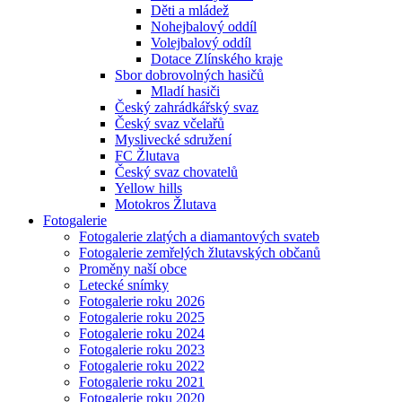
Děti a mládež
Nohejbalový oddíl
Volejbalový oddíl
Dotace Zlínského kraje
Sbor dobrovolných hasičů
Mladí hasiči
Český zahrádkářský svaz
Český svaz včelařů
Myslivecké sdružení
FC Žlutava
Český svaz chovatelů
Yellow hills
Motokros Žlutava
Fotogalerie
Fotogalerie zlatých a diamantových svateb
Fotogalerie zemřelých žlutavských občanů
Proměny naší obce
Letecké snímky
Fotogalerie roku 2026
Fotogalerie roku 2025
Fotogalerie roku 2024
Fotogalerie roku 2023
Fotogalerie roku 2022
Fotogalerie roku 2021
Fotogalerie roku 2020