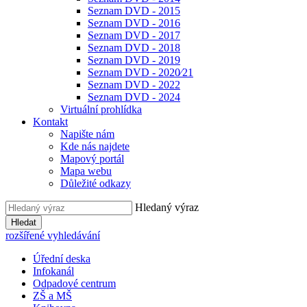
Seznam DVD - 2015
Seznam DVD - 2016
Seznam DVD - 2017
Seznam DVD - 2018
Seznam DVD - 2019
Seznam DVD - 2020⁄21
Seznam DVD - 2022
Seznam DVD - 2024
Virtuální prohlídka
Kontakt
Napište nám
Kde nás najdete
Mapový portál
Mapa webu
Důležité odkazy
Hledaný výraz
Hledat
rozšířené vyhledávání
Úřední deska
Infokanál
Odpadové centrum
ZŠ a MŠ