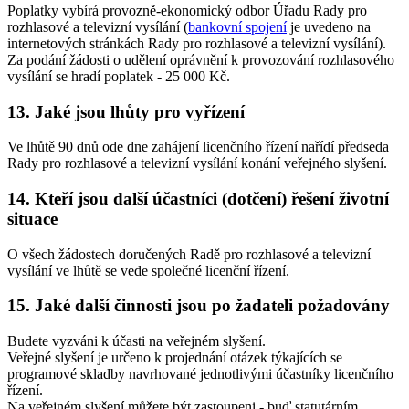
Poplatky vybírá provozně-ekonomický odbor Úřadu Rady pro
rozhlasové a televizní vysílání (
bankovní spojení
je uvedeno na
internetových stránkách Rady pro rozhlasové a televizní vysílání).
Za podání žádosti o udělení oprávnění k provozování rozhlasového
vysílání se hradí poplatek - 25 000 Kč.
13. Jaké jsou lhůty pro vyřízení
Ve lhůtě 90 dnů ode dne zahájení licenčního řízení nařídí předseda
Rady pro rozhlasové a televizní vysílání konání veřejného slyšení.
14. Kteří jsou další účastníci (dotčení) řešení životní
situace
O všech žádostech doručených Radě pro rozhlasové a televizní
vysílání ve lhůtě se vede společné licenční řízení.
15. Jaké další činnosti jsou po žadateli požadovány
Budete vyzváni k účasti na veřejném slyšení.
Veřejné slyšení je určeno k projednání otázek týkajících se
programové skladby navrhované jednotlivými účastníky licenčního
řízení.
Na veřejném slyšení můžete být zastoupeni - buď statutárním