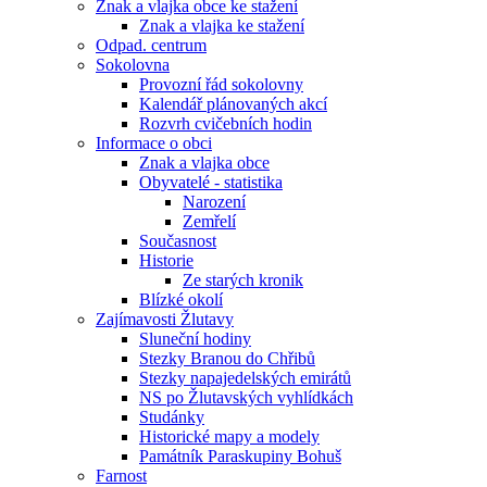
Znak a vlajka obce ke stažení
Znak a vlajka ke stažení
Odpad. centrum
Sokolovna
Provozní řád sokolovny
Kalendář plánovaných akcí
Rozvrh cvičebních hodin
Informace o obci
Znak a vlajka obce
Obyvatelé - statistika
Narození
Zemřelí
Současnost
Historie
Ze starých kronik
Blízké okolí
Zajímavosti Žlutavy
Sluneční hodiny
Stezky Branou do Chřibů
Stezky napajedelských emirátů
NS po Žlutavských vyhlídkách
Studánky
Historické mapy a modely
Památník Paraskupiny Bohuš
Farnost