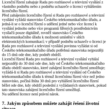
Licenční řízení zahajuje Rada pro rozhlasové a televizní vysílání z
vlastního podnětu nebo z podnětu uchazeče o licenci vyhlášením
licenčního řízení.
Před zahájením licenčního řízení si Rada pro rozhlasové a televizní
vysílání vyžádá stanovisko Českého telekomunikačního úřadu, a
jedná-li se o licenční řízení o udělení jedné nebo více licencí k
vysílání jednoho nebo více programů šířených prostřednictvím
vysílačů pouze digitálně, rovněž stanovisko Českého
telekomunikačního úřadu k možnosti umístění v sítích
elektronických komunikací; v případě podnětu uchazeče o licenci je
Rada pro rozhlasové a televizní vysílání povinna vyžádat si od
Českého telekomunikačního úřadu potřebná stanoviska nejpozději
do 15 dnů ode dne, kdy podnět obdrží.
Licenční řízení Rada pro rozhlasové a televizní vysílání vyhlásí
nejpozději do 30 dnů ode dne, kdy od Českého telekomunikačního
úřadu obdrží stanovisko, které zahájení licenčního řízení umožňuje;
vyžádá-li si Rada pro rozhlasové a televizní vysílání od Českého
telekomunikačního úřadu k témuž licenčnímu řízení více než jedno
stanovisko, počíná lhůta 30 dnů pro vyhlášení licenčního řízení
běžet ode dne, kdy obdrží poslední z vyžádaných stanovisek, pokud
tato stanoviska zahájení licenčního řízení umožňují.
Na udělení licence není právní nárok.
7. Jakým způsobem můžete zahájit řešení životní
situace