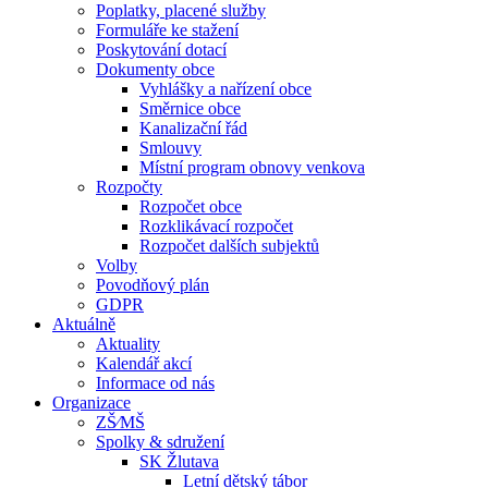
Poplatky, placené služby
Formuláře ke stažení
Poskytování dotací
Dokumenty obce
Vyhlášky a nařízení obce
Směrnice obce
Kanalizační řád
Smlouvy
Místní program obnovy venkova
Rozpočty
Rozpočet obce
Rozklikávací rozpočet
Rozpočet dalších subjektů
Volby
Povodňový plán
GDPR
Aktuálně
Aktuality
Kalendář akcí
Informace od nás
Organizace
ZŠ⁄MŠ
Spolky & sdružení
SK Žlutava
Letní dětský tábor