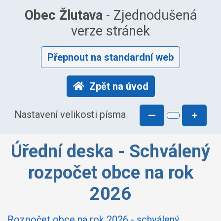
Obec Žlutava
- Zjednodušená
verze stránek
Přepnout na standardní web
Zpět na úvod
Nastavení velikosti písma
—
+
Úřední deska - Schválený
rozpočet obce na rok
2026
Rozpočet obce na rok 2026 - schválený