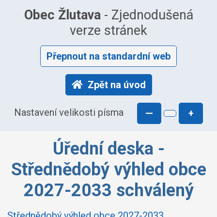
Obec Žlutava
- Zjednodušená
verze stránek
Přepnout na standardní web
Zpět na úvod
Nastavení velikosti písma
—
+
Úřední deska -
Střednědobý výhled obce
2027-2033 schválený
Střednědobý výhled obce 2027-2033