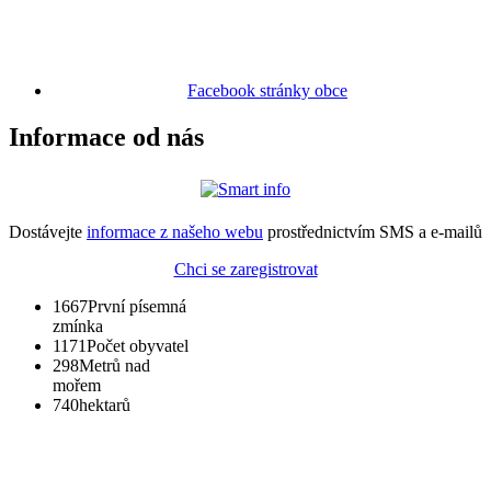
Facebook stránky obce
Informace od nás
Dostávejte
informace z našeho webu
prostřednictvím SMS a e-mailů
Chci se zaregistrovat
1667
První písemná
zmínka
1171
Počet obyvatel
298
Metrů nad
mořem
740
hektarů