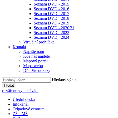
Seznam DVD - 2015
Seznam DVD - 2016
Seznam DVD - 2017
Seznam DVD - 2018
Seznam DVD - 2019
Seznam DVD - 2020⁄21
Seznam DVD - 2022
Seznam DVD - 2024
Virtuální prohlídka
Kontakt
Napište nám
Kde nás najdete
Mapový portál
Mapa webu
Důležité odkazy
Hledaný výraz
Hledat
rozšířené vyhledávání
Úřední deska
Infokanál
Odpadové centrum
ZŠ a MŠ