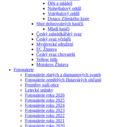
Děti a mládež
Nohejbalový oddíl
Volejbalový oddíl
Dotace Zlínského kraje
Sbor dobrovolných hasičů
Mladí hasiči
Český zahrádkářský svaz
Český svaz včelařů
Myslivecké sdružení
FC Žlutava
Český svaz chovatelů
Yellow hills
Motokros Žlutava
Fotogalerie
Fotogalerie zlatých a diamantových svateb
Fotogalerie zemřelých žlutavských občanů
Proměny naší obce
Letecké snímky
Fotogalerie roku 2026
Fotogalerie roku 2025
Fotogalerie roku 2024
Fotogalerie roku 2023
Fotogalerie roku 2022
Fotogalerie roku 2021
Fotogalerie roku 2020