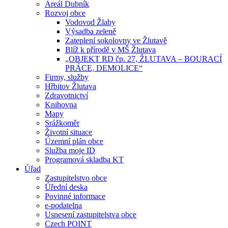
Areál Dubník
Rozvoj obce
Vodovod Žlaby
Výsadba zeleně
Zateplení sokolovny ve Žlutavě
Blíž k přírodě v MŠ Žlutava
„OBJEKT RD čp. 27, ŽLUTAVA – BOURACÍ
PRÁCE, DEMOLICE“
Firmy, služby
Hřbitov Žlutava
Zdravotnictví
Knihovna
Mapy
Srážkoměr
Životní situace
Územní plán obce
Služba moje ID
Programová skladba KT
Úřad
Zastupitelstvo obce
Úřední deska
Povinné informace
e-podatelna
Usnesení zastupitelstva obce
Czech POINT