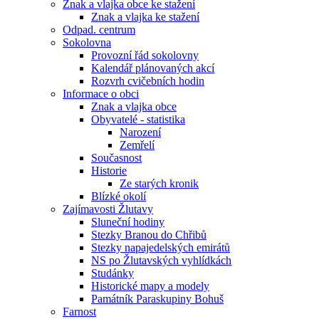
Znak a vlajka obce ke stažení
Znak a vlajka ke stažení
Odpad. centrum
Sokolovna
Provozní řád sokolovny
Kalendář plánovaných akcí
Rozvrh cvičebních hodin
Informace o obci
Znak a vlajka obce
Obyvatelé - statistika
Narození
Zemřelí
Současnost
Historie
Ze starých kronik
Blízké okolí
Zajímavosti Žlutavy
Sluneční hodiny
Stezky Branou do Chřibů
Stezky napajedelských emirátů
NS po Žlutavských vyhlídkách
Studánky
Historické mapy a modely
Památník Paraskupiny Bohuš
Farnost