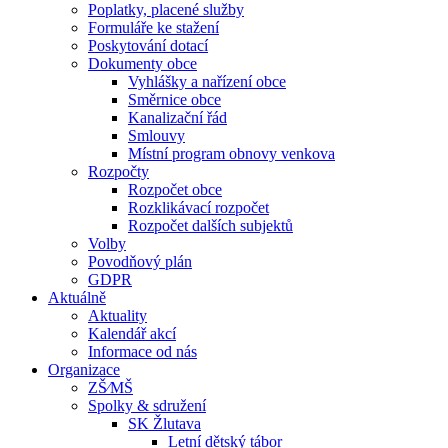
Poplatky, placené služby
Formuláře ke stažení
Poskytování dotací
Dokumenty obce
Vyhlášky a nařízení obce
Směrnice obce
Kanalizační řád
Smlouvy
Místní program obnovy venkova
Rozpočty
Rozpočet obce
Rozklikávací rozpočet
Rozpočet dalších subjektů
Volby
Povodňový plán
GDPR
Aktuálně
Aktuality
Kalendář akcí
Informace od nás
Organizace
ZŠ⁄MŠ
Spolky & sdružení
SK Žlutava
Letní dětský tábor