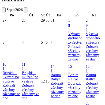
Srpen
2026
Po
Út
St
Čt
Pá
So
Ne
27
28
29
30
31
1
2
8
9
1
1
Výstava
Výstava
drobného
drobného
3
4
5
6
7
zvířectva
zvířectva
Zobrazit
Zobrazit
všechny
všechny
záznamy
záznamy
ze dne
ze dne
10
11
14
15
16
1
1
1
1
1
Brigáda –
Brigáda –
Barum
Barum
Barum
uklízení po
uklízení po
Rallye
Rallye
Rallye
výstavě
výstavě
12
13
Zobrazit
Zobrazit
Zobrazit
Zobrazit
Zobrazit
všechny
všechny
všechny
všechny
všechny
záznamy
záznamy
záznamy
záznamy ze
záznamy ze
ze dne
ze dne
ze dne
dne
dne
23