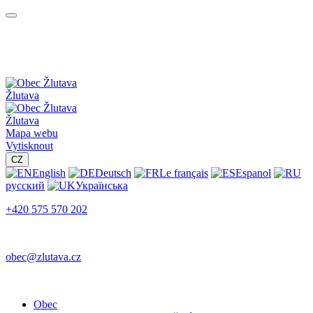
Žlutava
Žlutava
Mapa webu
Vytisknout
CZ
English
Deutsch
Le français
Espanol
русский
Українська
+420 575 570 202
obec@zlutava.cz
Obec