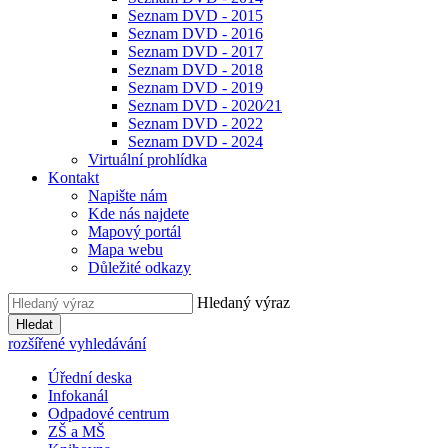
Seznam DVD - 2015
Seznam DVD - 2016
Seznam DVD - 2017
Seznam DVD - 2018
Seznam DVD - 2019
Seznam DVD - 2020⁄21
Seznam DVD - 2022
Seznam DVD - 2024
Virtuální prohlídka
Kontakt
Napište nám
Kde nás najdete
Mapový portál
Mapa webu
Důležité odkazy
Hledaný výraz
Hledat
rozšířené vyhledávání
Úřední deska
Infokanál
Odpadové centrum
ZŠ a MŠ