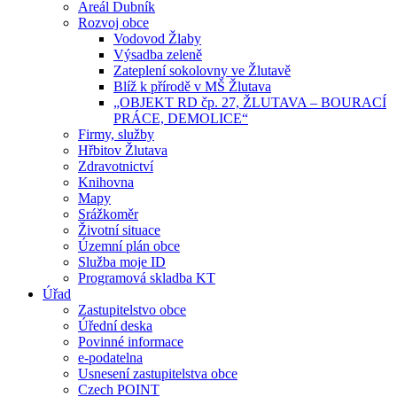
Areál Dubník
Rozvoj obce
Vodovod Žlaby
Výsadba zeleně
Zateplení sokolovny ve Žlutavě
Blíž k přírodě v MŠ Žlutava
„OBJEKT RD čp. 27, ŽLUTAVA – BOURACÍ
PRÁCE, DEMOLICE“
Firmy, služby
Hřbitov Žlutava
Zdravotnictví
Knihovna
Mapy
Srážkoměr
Životní situace
Územní plán obce
Služba moje ID
Programová skladba KT
Úřad
Zastupitelstvo obce
Úřední deska
Povinné informace
e-podatelna
Usnesení zastupitelstva obce
Czech POINT