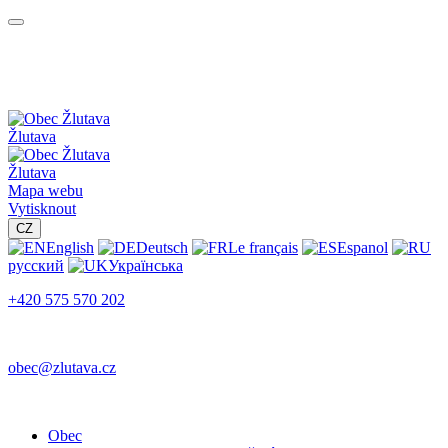
Žlutava
Žlutava
Mapa webu
Vytisknout
CZ
English
Deutsch
Le français
Espanol
русский
Українська
+420 575 570 202
obec@zlutava.cz
Obec