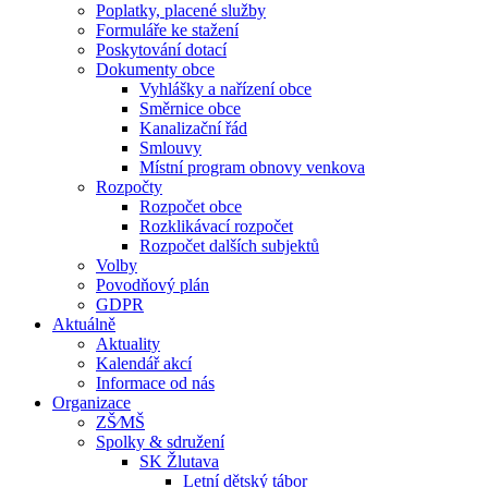
Poplatky, placené služby
Formuláře ke stažení
Poskytování dotací
Dokumenty obce
Vyhlášky a nařízení obce
Směrnice obce
Kanalizační řád
Smlouvy
Místní program obnovy venkova
Rozpočty
Rozpočet obce
Rozklikávací rozpočet
Rozpočet dalších subjektů
Volby
Povodňový plán
GDPR
Aktuálně
Aktuality
Kalendář akcí
Informace od nás
Organizace
ZŠ⁄MŠ
Spolky & sdružení
SK Žlutava
Letní dětský tábor