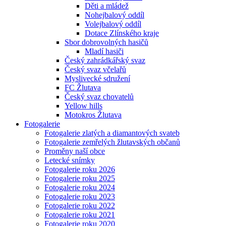
Děti a mládež
Nohejbalový oddíl
Volejbalový oddíl
Dotace Zlínského kraje
Sbor dobrovolných hasičů
Mladí hasiči
Český zahrádkářský svaz
Český svaz včelařů
Myslivecké sdružení
FC Žlutava
Český svaz chovatelů
Yellow hills
Motokros Žlutava
Fotogalerie
Fotogalerie zlatých a diamantových svateb
Fotogalerie zemřelých žlutavských občanů
Proměny naší obce
Letecké snímky
Fotogalerie roku 2026
Fotogalerie roku 2025
Fotogalerie roku 2024
Fotogalerie roku 2023
Fotogalerie roku 2022
Fotogalerie roku 2021
Fotogalerie roku 2020