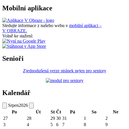
Mobilní aplikace
Sledujte informace z našeho webu v
mobilní aplikaci –
V OBRAZE.
Volně ke stažení:
Senioři
Zjednodušená verze stránek nejen pro seniory
Kalendář
Srpen
2026
Po
Út
St
Čt
Pá
So
Ne
27
28
29
30
31
1
2
3
4
5
6
7
8
9