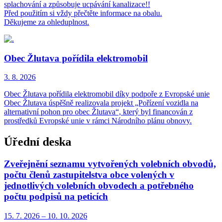
splachování a způsobuje ucpávání kanalizace!!
Před použitím si vždy přečtěte informace na obalu.
Děkujeme za ohleduplnost.
Obec Žlutava pořídila elektromobil
3. 8.
2026
Obec Žlutava pořídila elektromobil díky podpoře z Evropské unie
Obec Žlutava úspěšně realizovala projekt „Pořízení vozidla na
alternativní pohon pro obec Žlutava“, který byl financován z
prostředků Evropské unie v rámci Národního plánu obnovy.
Úřední deska
Zveřejnění seznamu vytvořených volebních obvodů,
počtu členů zastupitelstva obce volených v
jednotlivých volebních obvodech a potřebného
počtu podpisů na peticích
15. 7.
2026
–
10. 10.
2026