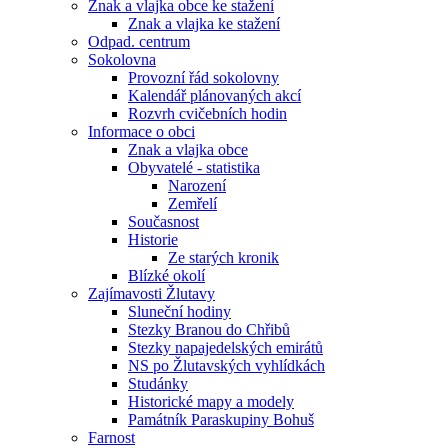
Znak a vlajka obce ke stažení
Znak a vlajka ke stažení
Odpad. centrum
Sokolovna
Provozní řád sokolovny
Kalendář plánovaných akcí
Rozvrh cvičebních hodin
Informace o obci
Znak a vlajka obce
Obyvatelé - statistika
Narození
Zemřelí
Současnost
Historie
Ze starých kronik
Blízké okolí
Zajímavosti Žlutavy
Sluneční hodiny
Stezky Branou do Chřibů
Stezky napajedelských emirátů
NS po Žlutavských vyhlídkách
Studánky
Historické mapy a modely
Památník Paraskupiny Bohuš
Farnost