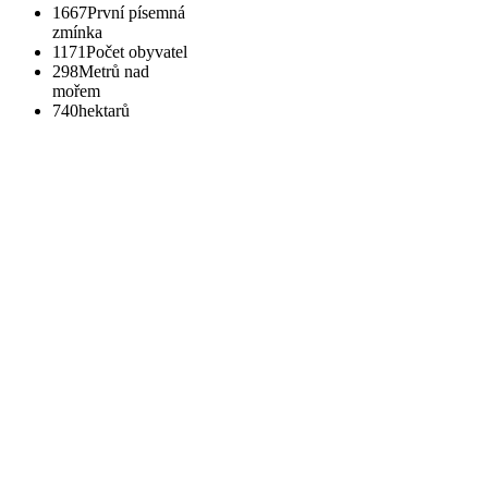
1667
První písemná
zmínka
1171
Počet obyvatel
298
Metrů nad
mořem
740
hektarů