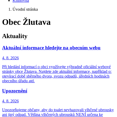
Knihovna
Úvodní stránka
Obec Žlutava
Aktuality
Aktuální informace hledejte na obecním webu
4. 8.
2026
Při hledání informací o obci využívejte výhradně oficiální webové
stránky obce Žlutava. Najdete zde aktuální informace, například o:
otevírací době sběrného dvora, svozu odpadů, úředních hodinách
obecního úřadu atd.
Upozornění
4. 8.
2026
Upozorňujeme občany, aby do toalet nevhazovali vlhčené ubrousky
ani jiný odpad. Většina vlhčených ubrousků NENÍ určena ke