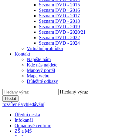
Seznam DVD - 2015
Seznam DVD - 2016
Seznam DVD - 2017
Seznam DVD - 2018
Seznam DVD - 2019
Seznam DVD - 2020⁄21
Seznam DVD - 2022
Seznam DVD - 2024
Virtuální prohlídka
Kontakt
Napište nám
Kde nás najdete
Mapový portál
Mapa webu
Důležité odkazy
Hledaný výraz
Hledat
rozšířené vyhledávání
Úřední deska
Infokanál
Odpadové centrum
ZŠ a MŠ