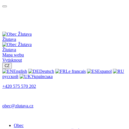
Žlutava
Žlutava
Mapa webu
Vytisknout
CZ
English
Deutsch
Le français
Espanol
русский
Українська
+420 575 570 202
obec@zlutava.cz
Obec