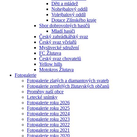
Děti a mládež
Nohejbalový oddíl
Volejbalový oddíl
Dotace Zlínského kraje
Sbor dobrovolných hasičů
Mladí hasiči
Český zahrádkářský svaz
Český svaz včelařů
Myslivecké sdružení
FC Žlutava
Český svaz chovatelů
Yellow hills
Motokros Žlutava
Fotogalerie
Fotogalerie zlatých a diamantových svateb
Fotogalerie zemřelých žlutavských občanů
Proměny naší obce
Letecké snímky
Fotogalerie roku 2026
Fotogalerie roku 2025
Fotogalerie roku 2024
Fotogalerie roku 2023
Fotogalerie roku 2022
Fotogalerie roku 2021
Fotogalerie roku 2020