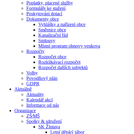
Poplatky, placené služby
Formuláře ke stažení
Poskytování dotací
Dokumenty obce
Vyhlášky a nařízení obce
Směrnice obce
Kanalizační řád
Smlouvy
Místní program obnovy venkova
Rozpočty
Rozpočet obce
Rozklikávací rozpočet
Rozpočet dalších subjektů
Volby
Povodňový plán
GDPR
Aktuálně
Aktuality
Kalendář akcí
Informace od nás
Organizace
ZŠ⁄MŠ
Spolky & sdružení
SK Žlutava
Letní dětský tábor