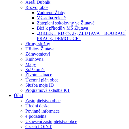
Areál Dubník
Rozvoj obce
Vodovod Žlaby
Výsadba zeleně
Zateplení sokolovny ve Žlutavě
Blíž k přírodě v MŠ Žlutava
„OBJEKT RD čp. 27, ŽLUTAVA – BOURACÍ
PRÁCE, DEMOLICE“
Firmy, služby
Hřbitov Žlutava
Zdravotnictví
Knihovna
Mapy
Srážkoměr
Životní situace
Územní plán obce
Služba moje ID
Programová skladba KT
Úřad
Zastupitelstvo obce
Úřední deska
Povinné informace
e-podatelna
Usnesení zastupitelstva obce
Czech POINT