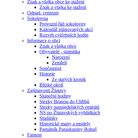
Znak a vlajka obce ke stažení
Znak a vlajka ke stažení
Odpad. centrum
Sokolovna
Provozní řád sokolovny
Kalendář plánovaných akcí
Rozvrh cvičebních hodin
Informace o obci
Znak a vlajka obce
Obyvatelé - statistika
Narození
Zemřelí
Současnost
Historie
Ze starých kronik
Blízké okolí
Zajímavosti Žlutavy
Sluneční hodiny
Stezky Branou do Chřibů
Stezky napajedelských emirátů
NS po Žlutavských vyhlídkách
Studánky
Historické mapy a modely
Památník Paraskupiny Bohuš
Farnost