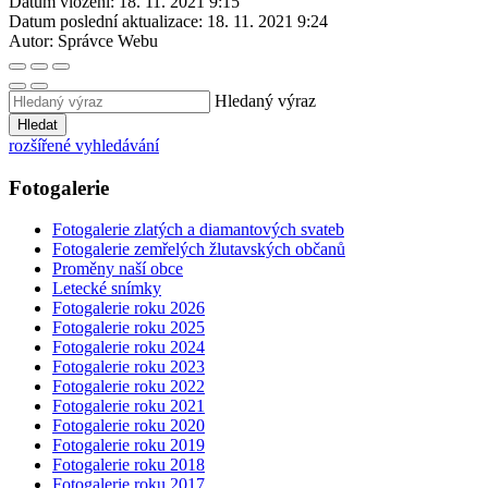
Datum vložení:
18. 11. 2021 9:15
Datum poslední aktualizace:
18. 11. 2021 9:24
Autor:
Správce Webu
Hledaný výraz
Hledat
rozšířené vyhledávání
Fotogalerie
Fotogalerie zlatých a diamantových svateb
Fotogalerie zemřelých žlutavských občanů
Proměny naší obce
Letecké snímky
Fotogalerie roku 2026
Fotogalerie roku 2025
Fotogalerie roku 2024
Fotogalerie roku 2023
Fotogalerie roku 2022
Fotogalerie roku 2021
Fotogalerie roku 2020
Fotogalerie roku 2019
Fotogalerie roku 2018
Fotogalerie roku 2017