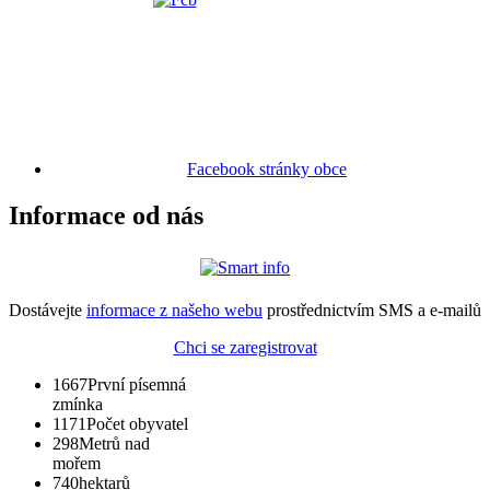
Facebook stránky obce
Informace od nás
Dostávejte
informace z našeho webu
prostřednictvím SMS a e-mailů
Chci se zaregistrovat
1667
První písemná
zmínka
1171
Počet obyvatel
298
Metrů nad
mořem
740
hektarů