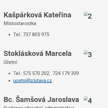
Kašpárková Kateřina
Místostarostka
Tel.: 737 805 975
Stoklásková Marcela
Účetní
Tel.: 575 570 202, 724 179 309
ucetni@zlutava.cz
Bc. Šamšová Jaroslava