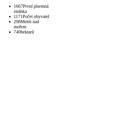
1667
První písemná
zmínka
1171
Počet obyvatel
298
Metrů nad
mořem
740
hektarů