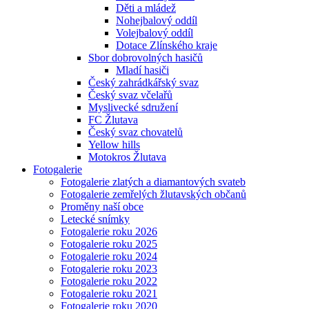
Děti a mládež
Nohejbalový oddíl
Volejbalový oddíl
Dotace Zlínského kraje
Sbor dobrovolných hasičů
Mladí hasiči
Český zahrádkářský svaz
Český svaz včelařů
Myslivecké sdružení
FC Žlutava
Český svaz chovatelů
Yellow hills
Motokros Žlutava
Fotogalerie
Fotogalerie zlatých a diamantových svateb
Fotogalerie zemřelých žlutavských občanů
Proměny naší obce
Letecké snímky
Fotogalerie roku 2026
Fotogalerie roku 2025
Fotogalerie roku 2024
Fotogalerie roku 2023
Fotogalerie roku 2022
Fotogalerie roku 2021
Fotogalerie roku 2020