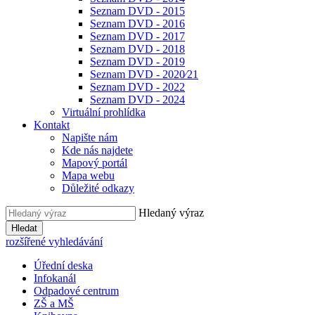
Seznam DVD - 2015
Seznam DVD - 2016
Seznam DVD - 2017
Seznam DVD - 2018
Seznam DVD - 2019
Seznam DVD - 2020⁄21
Seznam DVD - 2022
Seznam DVD - 2024
Virtuální prohlídka
Kontakt
Napište nám
Kde nás najdete
Mapový portál
Mapa webu
Důležité odkazy
Hledaný výraz
Hledat
rozšířené vyhledávání
Úřední deska
Infokanál
Odpadové centrum
ZŠ a MŠ