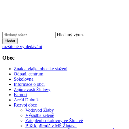
Hledaný výraz
Hledat
rozšířené vyhledávání
Obec
Znak a vlajka obce ke stažení
Odpad. centrum
Sokolovna
Informace o obci
Zajímavosti Žlutavy
Farnost
Areál Dubník
Rozvoj obce
Vodovod Žlaby
Výsadba zeleně
Zateplení sokolovny ve Žlutavě
Blíž k přírodě v MŠ Žlutava