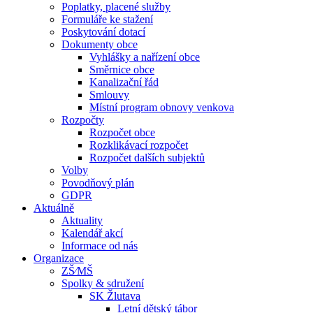
Poplatky, placené služby
Formuláře ke stažení
Poskytování dotací
Dokumenty obce
Vyhlášky a nařízení obce
Směrnice obce
Kanalizační řád
Smlouvy
Místní program obnovy venkova
Rozpočty
Rozpočet obce
Rozklikávací rozpočet
Rozpočet dalších subjektů
Volby
Povodňový plán
GDPR
Aktuálně
Aktuality
Kalendář akcí
Informace od nás
Organizace
ZŠ⁄MŠ
Spolky & sdružení
SK Žlutava
Letní dětský tábor