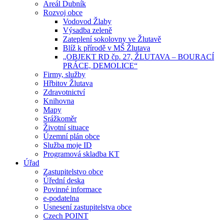
Areál Dubník
Rozvoj obce
Vodovod Žlaby
Výsadba zeleně
Zateplení sokolovny ve Žlutavě
Blíž k přírodě v MŠ Žlutava
„OBJEKT RD čp. 27, ŽLUTAVA – BOURACÍ
PRÁCE, DEMOLICE“
Firmy, služby
Hřbitov Žlutava
Zdravotnictví
Knihovna
Mapy
Srážkoměr
Životní situace
Územní plán obce
Služba moje ID
Programová skladba KT
Úřad
Zastupitelstvo obce
Úřední deska
Povinné informace
e-podatelna
Usnesení zastupitelstva obce
Czech POINT