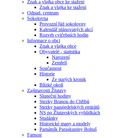
Znak a vlajka obce ke stažení
Znak a vlajka ke stažení
Odpad. centrum
Sokolovna
Provozní řád sokolovny
Kalendář plánovaných akcí
Rozvrh cvičebních hodin
Informace o obci
Znak a vlajka obce
Obyvatelé - statistika
Narození
Zemřelí
Současnost
Historie
Ze starých kronik
Blízké okolí
Zajímavosti Žlutavy
Sluneční hodiny
Stezky Branou do Chřibů
Stezky napajedelských emirátů
NS po Žlutavských vyhlídkách
Studánky
Historické mapy a modely
Památník Paraskupiny Bohuš
Farnost