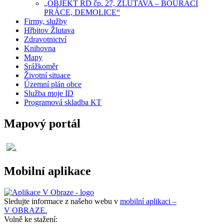
„OBJEKT RD čp. 27, ŽLUTAVA – BOURACÍ
PRÁCE, DEMOLICE“
Firmy, služby
Hřbitov Žlutava
Zdravotnictví
Knihovna
Mapy
Srážkoměr
Životní situace
Územní plán obce
Služba moje ID
Programová skladba KT
Mapový portál
Mobilní aplikace
Sledujte informace z našeho webu v
mobilní aplikaci –
V OBRAZE.
Volně ke stažení: