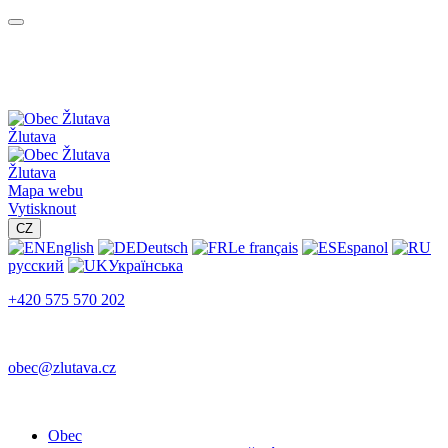
Žlutava
Žlutava
Mapa webu
Vytisknout
CZ
English
Deutsch
Le français
Espanol
русский
Українська
+420 575 570 202
obec@zlutava.cz
Obec