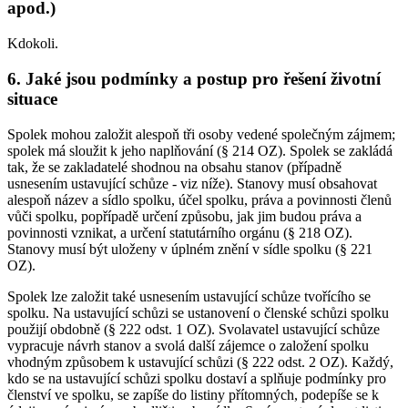
apod.)
Kdokoli.
6. Jaké jsou podmínky a postup pro řešení životní
situace
Spolek mohou založit alespoň tři osoby vedené společným zájmem;
spolek má sloužit k jeho naplňování (§ 214 OZ). Spolek se zakládá
tak, že se zakladatelé shodnou na obsahu stanov (případně
usnesením ustavující schůze - viz níže). Stanovy musí obsahovat
alespoň název a sídlo spolku, účel spolku, práva a povinnosti členů
vůči spolku, popřípadě určení způsobu, jak jim budou práva a
povinnosti vznikat, a určení statutárního orgánu (§ 218 OZ).
Stanovy musí být uloženy v úplném znění v sídle spolku (§ 221
OZ).
Spolek lze založit také usnesením ustavující schůze tvořícího se
spolku. Na ustavující schůzi se ustanovení o členské schůzi spolku
použijí obdobně (§ 222 odst. 1 OZ). Svolavatel ustavující schůze
vypracuje návrh stanov a svolá další zájemce o založení spolku
vhodným způsobem k ustavující schůzi (§ 222 odst. 2 OZ). Každý,
kdo se na ustavující schůzi spolku dostaví a splňuje podmínky pro
členství ve spolku, se zapíše do listiny přítomných, podepíše se k