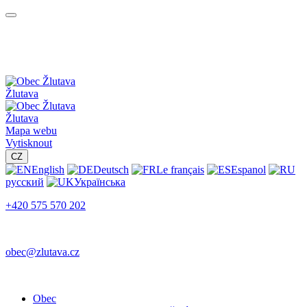
Žlutava
Žlutava
Mapa webu
Vytisknout
CZ
English
Deutsch
Le français
Espanol
русский
Українська
+420 575 570 202
obec@zlutava.cz
Obec