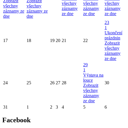
Zobrazit
Zobrazit
všechny
všechny
všechny
všechny
všechny
záznamy
záznamy
záznamy
záznamy ze
záznamy ze
ze dne
ze dne
ze dne
dne
dne
23
1
Ukončení
prázdnin
17
18
19
20
21
22
Zobrazit
všechny
záznamy
ze dne
29
1
Výstava na
louce
24
25
26
27
28
30
Zobrazit
všechny
záznamy
ze dne
31
1
2
3
4
5
6
Facebook