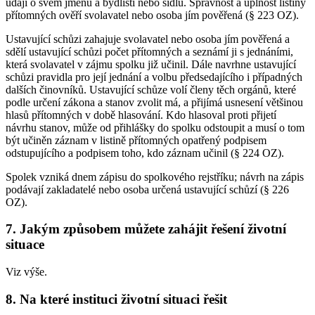
údaji o svém jménu a bydlišti nebo sídlu. Správnost a úplnost listiny
přítomných ověří svolavatel nebo osoba jím pověřená (§ 223 OZ).
Ustavující schůzi zahajuje svolavatel nebo osoba jím pověřená a
sdělí ustavující schůzi počet přítomných a seznámí ji s jednáními,
která svolavatel v zájmu spolku již učinil. Dále navrhne ustavující
schůzi pravidla pro její jednání a volbu předsedajícího i případných
dalších činovníků. Ustavující schůze volí členy těch orgánů, které
podle určení zákona a stanov zvolit má, a přijímá usnesení většinou
hlasů přítomných v době hlasování. Kdo hlasoval proti přijetí
návrhu stanov, může od přihlášky do spolku odstoupit a musí o tom
být učiněn záznam v listině přítomných opatřený podpisem
odstupujícího a podpisem toho, kdo záznam učinil (§ 224 OZ).
Spolek vzniká dnem zápisu do spolkového rejstříku; návrh na zápis
podávají zakladatelé nebo osoba určená ustavující schůzí (§ 226
OZ).
7. Jakým způsobem můžete zahájit řešení životní
situace
Viz výše.
8. Na které instituci životní situaci řešit