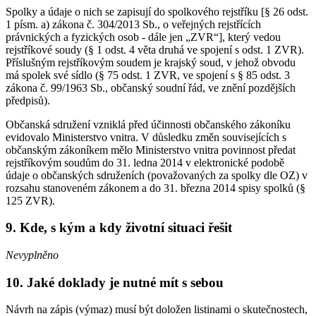
Spolky a údaje o nich se zapisují do spolkového rejstříku [§ 26 odst.
1 písm. a) zákona č. 304/2013 Sb., o veřejných rejstřících
právnických a fyzických osob - dále jen „ZVR“], který vedou
rejstříkové soudy (§ 1 odst. 4 věta druhá ve spojení s odst. 1 ZVR).
Příslušným rejstříkovým soudem je krajský soud, v jehož obvodu
má spolek své sídlo (§ 75 odst. 1 ZVR, ve spojení s § 85 odst. 3
zákona č. 99/1963 Sb., občanský soudní řád, ve znění pozdějších
předpisů).
Občanská sdružení vzniklá před účinnosti občanského zákoníku
evidovalo Ministerstvo vnitra. V důsledku změn souvisejících s
občanským zákoníkem mělo Ministerstvo vnitra povinnost předat
rejstříkovým soudům do 31. ledna 2014 v elektronické podobě
údaje o občanských sdruženích (považovaných za spolky dle OZ) v
rozsahu stanoveném zákonem a do 31. března 2014 spisy spolků (§
125 ZVR).
9. Kde, s kým a kdy životní situaci řešit
Nevyplněno
10. Jaké doklady je nutné mít s sebou
Návrh na zápis (výmaz) musí být doložen listinami o skutečnostech,