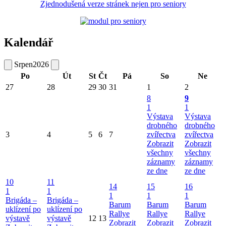
Zjednodušená verze stránek nejen pro seniory
Kalendář
Srpen
2026
Po
Út
St
Čt
Pá
So
Ne
27
28
29
30
31
1
2
8
9
1
1
Výstava
Výstava
drobného
drobného
3
4
5
6
7
zvířectva
zvířectva
Zobrazit
Zobrazit
všechny
všechny
záznamy
záznamy
ze dne
ze dne
10
11
14
15
16
1
1
1
1
1
Brigáda –
Brigáda –
Barum
Barum
Barum
uklízení po
uklízení po
Rallye
Rallye
Rallye
výstavě
výstavě
12
13
Zobrazit
Zobrazit
Zobrazit