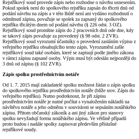
Rejstříkový soud provede zápis nebo rozhodne o návrhu usnesením.
Pokud spolek není do spolkového rejstříku zapsán do třiceti dnů od
podání návrhu na zápis a v této lhůtě není ani vydáno rozhodnutí o
odmítnutí zápisu, považuje se spolek za zapsaný do spolkového
rejstříku třicátým dnem od podání návrhu (§ 226 odst. 3 OZ).
Rejstříkový soud promítne zápis do 2 pracovních dnů ode dne, kdy
se takový zápis považuje za provedený (§ 98 odst. 2 ZVR).
Rejstříkový soud vyrozumí účastníky o provedení zasláním výpisu z
veřejného rejstříku obsahujícího tento zápis. Vyrozumění zašle
rejstříkový soud také osobám, které se zapisují podle jiného zákona
v rámci zápisu zapsané osoby. Výpis musí být odeslán nejpozději do
3 dnů od zápisu (§ 102 ZVR).
Zápis spolku prostřednictvím notáře
Od 1. 7. 2015 mají zakladatelé spolku možnost žádat o zápis spolku
do spolkového rejstříku prostřednictvím notáře (blíže srov. Zápis do
veřejného rejstříku). Nutno podotknout, že při zápisu
prostřednictvím notáře je nutné počítat s vynaložením nákladů na
návštěvu notáře a jeho odměnu v souvislosti se sepsáním notářského
zápisu. Přitom občanský zákoník a ani jiný zákon pro stanovy
spolku nevyžadují formu notářského zápisu. Ve většině případů
proto budou i nadále spolky zapisovat především příslušné
rejstříkové soudy.