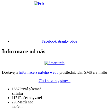
Facebook stránky obce
Informace od nás
Dostávejte
informace z našeho webu
prostřednictvím SMS a e-mailů
Chci se zaregistrovat
1667
První písemná
zmínka
1171
Počet obyvatel
298
Metrů nad
mořem