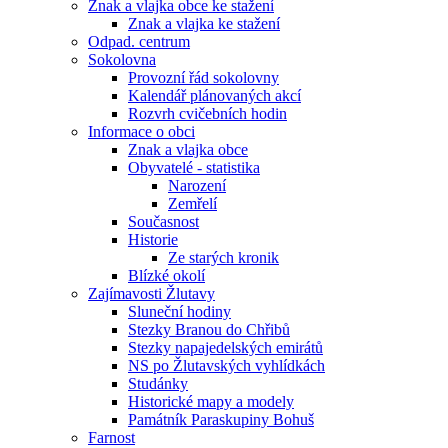
Znak a vlajka obce ke stažení
Znak a vlajka ke stažení
Odpad. centrum
Sokolovna
Provozní řád sokolovny
Kalendář plánovaných akcí
Rozvrh cvičebních hodin
Informace o obci
Znak a vlajka obce
Obyvatelé - statistika
Narození
Zemřelí
Současnost
Historie
Ze starých kronik
Blízké okolí
Zajímavosti Žlutavy
Sluneční hodiny
Stezky Branou do Chřibů
Stezky napajedelských emirátů
NS po Žlutavských vyhlídkách
Studánky
Historické mapy a modely
Památník Paraskupiny Bohuš
Farnost