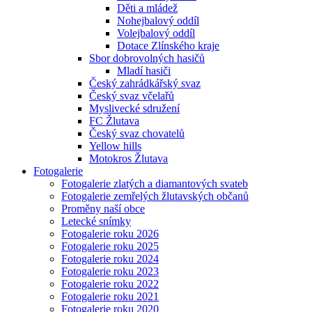
Děti a mládež
Nohejbalový oddíl
Volejbalový oddíl
Dotace Zlínského kraje
Sbor dobrovolných hasičů
Mladí hasiči
Český zahrádkářský svaz
Český svaz včelařů
Myslivecké sdružení
FC Žlutava
Český svaz chovatelů
Yellow hills
Motokros Žlutava
Fotogalerie
Fotogalerie zlatých a diamantových svateb
Fotogalerie zemřelých žlutavských občanů
Proměny naší obce
Letecké snímky
Fotogalerie roku 2026
Fotogalerie roku 2025
Fotogalerie roku 2024
Fotogalerie roku 2023
Fotogalerie roku 2022
Fotogalerie roku 2021
Fotogalerie roku 2020