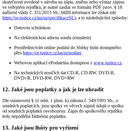
skutečnosti uvedené v návrhu na zápis, změnu nebo výmaz zápisu
ve veřejném rejstříku, je nutné zasílat ve formátu PDF (srov. § 18
nařízení vlády č. 351/2013 Sb.; bližší informace lze získat zde
https://or.justice.cz/ias/ui/specifikaceSL
), a to následujícími způsoby:
Datovou schránkou
Na elektronickou adresu soudu (emailem)
Prostřednictvím online podání do Sbírky listin dostupného
přes
https://or.justice.cz/ias/ui/podani
Webovou aplikací ePodatelna dostupnou z
www.justice.cz
Na technických nosičích dat CD-R, CD-RW, DVD-R,
DVD+R, DVD-RW, DVD+RW
12. Jaké jsou poplatky a jak je lze uhradit
Dle ustanovení § 11 odst. 1 písm. k) zákona č. 549/1991 Sb., o
soudních poplatcích, jsou spolky ve věcech zápisů údajů o spolku
od soudních poplatků osvobozeny. Zápis do spolkového rejstříku
tedy nepodléhá žádnému poplatku.
13. Jaké jsou lhůty pro vyřízení