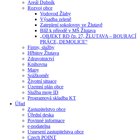
Areál Dubník
Rozvoj obce
Vodovod Žlaby
Výsadba zeleně
Zateplení sokolovny ve Žlutavě
Blíž k přírodě v MŠ Žlutava
„OBJEKT RD čp. 27, ŽLUTAVA – BOURACÍ
PRÁCE, DEMOLICE“
Firmy, služby
Hřbitov Žlutava
Zdravotnictví
Knihovna
Mapy
Srážkoměr
Životní situace
Územní plán obce
Služba moje ID
Programová skladba KT
Úřad
Zastupitelstvo obce
Úřední deska
Povinné informace
e-podatelna
Usnesení zastupitelstva obce
Czech POINT