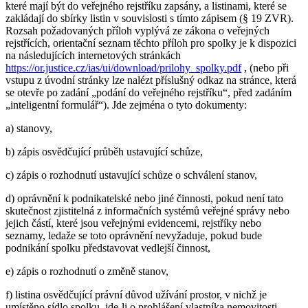
které mají být do veřejného rejstříku zapsány, a listinami, které se
zakládají do sbírky listin v souvislosti s tímto zápisem (§ 19 ZVR).
Rozsah požadovaných příloh vyplývá ze zákona o veřejných
rejstřících, orientační seznam těchto příloh pro spolky je k dispozici
na následujících internetových stránkách
https://or.justice.cz/ias/ui/download/prilohy_spolky.pdf
, (nebo při
vstupu z úvodní stránky lze nalézt příslušný odkaz na stránce, která
se otevře po zadání „podání do veřejného rejstříku“, před zadáním
„inteligentní formulář“). Jde zejména o tyto dokumenty:
a) stanovy,
b) zápis osvědčující průběh ustavující schůze,
c) zápis o rozhodnutí ustavující schůze o schválení stanov,
d) oprávnění k podnikatelské nebo jiné činnosti, pokud není tato
skutečnost zjistitelná z informačních systémů veřejné správy nebo
jejich částí, které jsou veřejnými evidencemi, rejstříky nebo
seznamy, ledaže se toto oprávnění nevyžaduje, pokud bude
podnikání spolku představovat vedlejší činnost,
e) zápis o rozhodnutí o změně stanov,
f) listina osvědčující právní důvod užívání prostor, v nichž je
umístěno sídlo spolku, jde-li o prohlášení vlastníka nemovitosti,