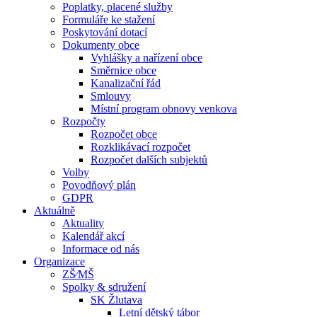
Poplatky, placené služby
Formuláře ke stažení
Poskytování dotací
Dokumenty obce
Vyhlášky a nařízení obce
Směrnice obce
Kanalizační řád
Smlouvy
Místní program obnovy venkova
Rozpočty
Rozpočet obce
Rozklikávací rozpočet
Rozpočet dalších subjektů
Volby
Povodňový plán
GDPR
Aktuálně
Aktuality
Kalendář akcí
Informace od nás
Organizace
ZŠ⁄MŠ
Spolky & sdružení
SK Žlutava
Letní dětský tábor