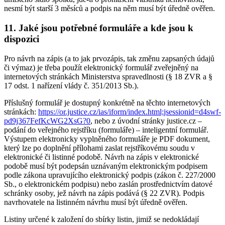
nesmí být starší 3 měsíců a podpis na něm musí být úředně ověřen.
11. Jaké jsou potřebné formuláře a kde jsou k
dispozici
Pro návrh na zápis (a to jak prvozápis, tak změnu zapsaných údajů
či výmaz) je třeba použít elektronický formulář zveřejněný na
internetových stránkách Ministerstva spravedlnosti (§ 18 ZVR a §
17 odst. 1 nařízení vlády č. 351/2013 Sb.).
Příslušný formulář je dostupný konkrétně na těchto internetových
stránkách:
https://or.justice.cz/ias/iform/index.html;jsessionid=d4swf-
pd9j367FefKcWG2XsG?0
, nebo z úvodní stránky justice.cz –
podání do veřejného rejstříku (formuláře) – inteligentní formulář.
Výstupem elektronicky vyplněného formuláře je PDF dokument,
který lze po doplnění přílohami zaslat rejstříkovému soudu v
elektronické či listinné podobě. Návrh na zápis v elektronické
podobě musí být podepsán uznávaným elektronickým podpisem
podle zákona upravujícího elektronický podpis (zákon č. 227/2000
Sb., o elektronickém podpisu) nebo zaslán prostřednictvím datové
schránky osoby, jež návrh na zápis podává (§ 22 ZVR). Podpis
navrhovatele na listinném návrhu musí být úředně ověřen.
Listiny určené k založení do sbírky listin, jimiž se nedokládají