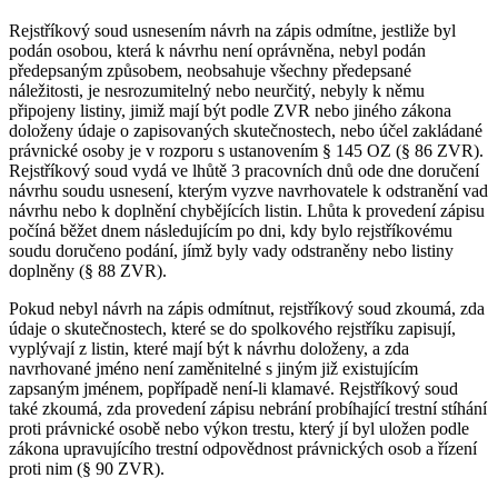
Rejstříkový soud usnesením návrh na zápis odmítne, jestliže byl
podán osobou, která k návrhu není oprávněna, nebyl podán
předepsaným způsobem, neobsahuje všechny předepsané
náležitosti, je nesrozumitelný nebo neurčitý, nebyly k němu
připojeny listiny, jimiž mají být podle ZVR nebo jiného zákona
doloženy údaje o zapisovaných skutečnostech, nebo účel zakládané
právnické osoby je v rozporu s ustanovením § 145 OZ (§ 86 ZVR).
Rejstříkový soud vydá ve lhůtě 3 pracovních dnů ode dne doručení
návrhu soudu usnesení, kterým vyzve navrhovatele k odstranění vad
návrhu nebo k doplnění chybějících listin. Lhůta k provedení zápisu
počíná běžet dnem následujícím po dni, kdy bylo rejstříkovému
soudu doručeno podání, jímž byly vady odstraněny nebo listiny
doplněny (§ 88 ZVR).
Pokud nebyl návrh na zápis odmítnut, rejstříkový soud zkoumá, zda
údaje o skutečnostech, které se do spolkového rejstříku zapisují,
vyplývají z listin, které mají být k návrhu doloženy, a zda
navrhované jméno není zaměnitelné s jiným již existujícím
zapsaným jménem, popřípadě není-li klamavé. Rejstříkový soud
také zkoumá, zda provedení zápisu nebrání probíhající trestní stíhání
proti právnické osobě nebo výkon trestu, který jí byl uložen podle
zákona upravujícího trestní odpovědnost právnických osob a řízení
proti nim (§ 90 ZVR).