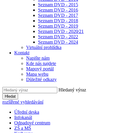
Seznam DVD - 2015
Seznam DVD - 2016
Seznam DVD - 2017
Seznam DVD - 2018
Seznam DVD - 2019
Seznam DVD - 2020⁄21
Seznam DVD - 2022
Seznam DVD - 2024
Virtuální prohlídka
Kontakt
Napište nám
Kde nás najdete
Mapový portál
Mapa webu
Důležité odkazy
Hledaný výraz
Hledat
rozšířené vyhledávání
Úřední deska
Infokanál
Odpadové centrum
ZŠ a MŠ