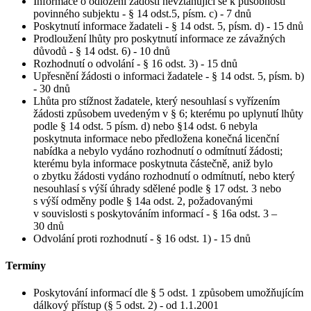
Informace o odložení žádosti nevztahující se k působnosti
povinného subjektu - § 14 odst.5, písm. c) - 7 dnů
Poskytnutí informace žadateli - § 14 odst. 5, písm. d) - 15 dnů
Prodloužení lhůty pro poskytnutí informace ze závažných
důvodů - § 14 odst. 6) - 10 dnů
Rozhodnutí o odvolání - § 16 odst. 3) - 15 dnů
Upřesnění žádosti o informaci žadatele - § 14 odst. 5, písm. b)
- 30 dnů
Lhůta pro stížnost žadatele, který nesouhlasí s vyřízením
žádosti způsobem uvedeným v § 6; kterému po uplynutí lhůty
podle § 14 odst. 5 písm. d) nebo §14 odst. 6 nebyla
poskytnuta informace nebo předložena konečná licenční
nabídka a nebylo vydáno rozhodnutí o odmítnutí žádosti;
kterému byla informace poskytnuta částečně, aniž bylo
o zbytku žádosti vydáno rozhodnutí o odmítnutí, nebo který
nesouhlasí s výší úhrady sdělené podle § 17 odst. 3 nebo
s výší odměny podle § 14a odst. 2, požadovanými
v souvislosti s poskytováním informací - § 16a odst. 3 –
30 dnů
Odvolání proti rozhodnutí - § 16 odst. 1) - 15 dnů
Termíny
Poskytování informací dle § 5 odst. 1 způsobem umožňujícím
dálkový přístup (§ 5 odst. 2) - od 1.1.2001