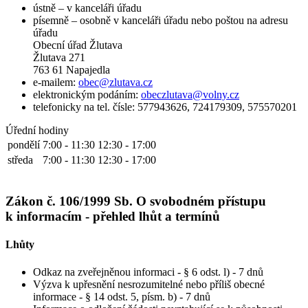
ústně – v kanceláři úřadu
písemně – osobně v kanceláři úřadu nebo poštou na adresu
úřadu
Obecní úřad Žlutava
Žlutava 271
763 61 Napajedla
e-mailem:
obec@zlutava.cz
elektronickým podáním:
obeczlutava@volny.cz
telefonicky na tel. čísle: 577943626, 724179309, 575570201
Úřední hodiny
pondělí
7:00 - 11:30
12:30 - 17:00
středa
7:00 - 11:30
12:30 - 17:00
Zákon č. 106/1999 Sb. O svobodném přístupu
k informacím - přehled lhůt a termínů
Lhůty
Odkaz na zveřejněnou informaci - § 6 odst. l) - 7 dnů
Výzva k upřesnění nesrozumitelné nebo příliš obecné
informace - § 14 odst. 5, písm. b) - 7 dnů