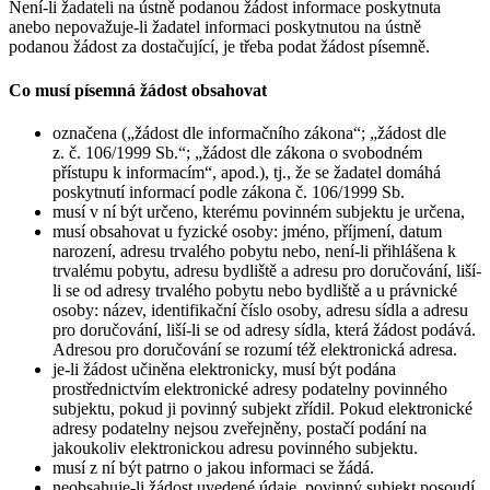
Není-li žadateli na ústně podanou žádost informace poskytnuta
anebo nepovažuje-li žadatel informaci poskytnutou na ústně
podanou žádost za dostačující, je třeba podat žádost písemně.
Co musí písemná žádost obsahovat
označena („žádost dle informačního zákona“; „žádost dle
z. č. 106/1999 Sb.“; „žádost dle zákona o svobodném
přístupu k informacím“, apod.), tj., že se žadatel domáhá
poskytnutí informací podle zákona č. 106/1999 Sb.
musí v ní být určeno, kterému povinném subjektu je určena,
musí obsahovat u fyzické osoby: jméno, příjmení, datum
narození, adresu trvalého pobytu nebo, není-li přihlášena k
trvalému pobytu, adresu bydliště a adresu pro doručování, liší-
li se od adresy trvalého pobytu nebo bydliště a u právnické
osoby: název, identifikační číslo osoby, adresu sídla a adresu
pro doručování, liší-li se od adresy sídla, která žádost podává.
Adresou pro doručování se rozumí též elektronická adresa.
je-li žádost učiněna elektronicky, musí být podána
prostřednictvím elektronické adresy podatelny povinného
subjektu, pokud ji povinný subjekt zřídil. Pokud elektronické
adresy podatelny nejsou zveřejněny, postačí podání na
jakoukoliv elektronickou adresu povinného subjektu.
musí z ní být patrno o jakou informaci se žádá.
neobsahuje-li žádost uvedené údaje, povinný subjekt posoudí