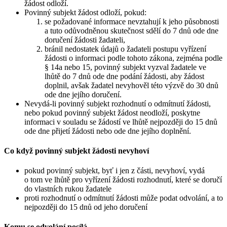
žádost odloží.
Povinný subjekt žádost odloží, pokud:
se požadované informace nevztahují k jeho působnosti
a tuto odůvodněnou skutečnost sdělí do 7 dnů ode dne
doručení žádosti žadateli,
bránil nedostatek údajů o žadateli postupu vyřízení
žádosti o informaci podle tohoto zákona, zejména podle
§ 14a nebo 15, povinný subjekt vyzval žadatele ve
lhůtě do 7 dnů ode dne podání žádosti, aby žádost
doplnil, avšak žadatel nevyhověl této výzvě do 30 dnů
ode dne jejího doručení.
Nevydá-li povinný subjekt rozhodnutí o odmítnutí žádosti,
nebo pokud povinný subjekt žádost neodloží, poskytne
informaci v souladu se žádostí ve lhůtě nejpozději do 15 dnů
ode dne přijetí žádosti nebo ode dne jejího doplnění.
Co když povinný subjekt žádosti nevyhoví
pokud povinný subjekt, byť i jen z části, nevyhoví, vydá
o tom ve lhůtě pro vyřízení žádosti rozhodnutí, které se doručí
do vlastních rukou žadatele
proti rozhodnutí o odmítnutí žádosti může podat odvolání, a to
nejpozději do 15 dnů od jeho doručení
Komu se odvolání posílá