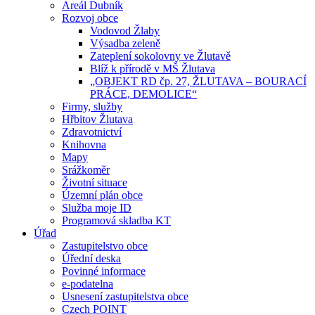
Areál Dubník
Rozvoj obce
Vodovod Žlaby
Výsadba zeleně
Zateplení sokolovny ve Žlutavě
Blíž k přírodě v MŠ Žlutava
„OBJEKT RD čp. 27, ŽLUTAVA – BOURACÍ
PRÁCE, DEMOLICE“
Firmy, služby
Hřbitov Žlutava
Zdravotnictví
Knihovna
Mapy
Srážkoměr
Životní situace
Územní plán obce
Služba moje ID
Programová skladba KT
Úřad
Zastupitelstvo obce
Úřední deska
Povinné informace
e-podatelna
Usnesení zastupitelstva obce
Czech POINT