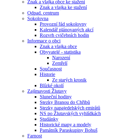
Znak a vlajka obce ke stažení
Znak a vlajka ke stažení
Odpad. centrum
Sokolovna
Provozní řád sokolovny
Kalendář plánovaných akcí
Rozvrh cvičebních hodin
Informace o obci
Znak a vlajka obce
Obyvatelé - statistika
Narození
Zemřelí
Současnost
Historie
Ze starých kronik
Blízké okolí
Zajímavosti Žlutavy
Sluneční hodiny
Stezky Branou do Chřibů
Stezky napajedelských emirátů
NS po Žlutavských vyhlídkách
Studánky
Historické mapy a modely
Památník Paraskupiny Bohuš
Farnost