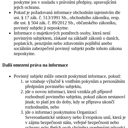
poskytne jen v souladu s právními předpisy, upravujícími
jejich ochranu.
Pokud je požadovaná informace obchodním tajemstvím dle
ust. § 17 zák. č. 513/1991 Sb., obchodního zákoníku, resp.
dle ust. § 504 zák. č. 89/2012 Sb., občanského zákoníku,
povinný subjekt ji neposkytne.
Informace o majetkových poměrech osoby, která není
povinným subjektem, získané na základě zákonů o daních,
poplatcích, penzijním nebo zdravotním pojištění anebo
sociálním zabezpečení povinný subjekt podle tohoto zákona
neposkytne.
Další omezení práva na informace
Povinný subjekt může omezit poskytnutí informace, pokud:
se vztahuje výlučně k vnitřním pokynům a personálním
předpisům povinného subjektu,
jde o novou informaci, která vznikla při přípravě
rozhodnutí povinného subjektu, pokud zákon nestanoví
jinak; to platí jen do doby, kdy se příprava ukončí
rozhodnutím, nebo
jde o informaci poskytnutou Organizací
Severoatlantické smlouvy nebo Evropskou unií, která je
v zájmu bezpečnosti státu, veřejné bezpečnosti nebo
ochrany práv třetích osob chráněna uvedenými původci