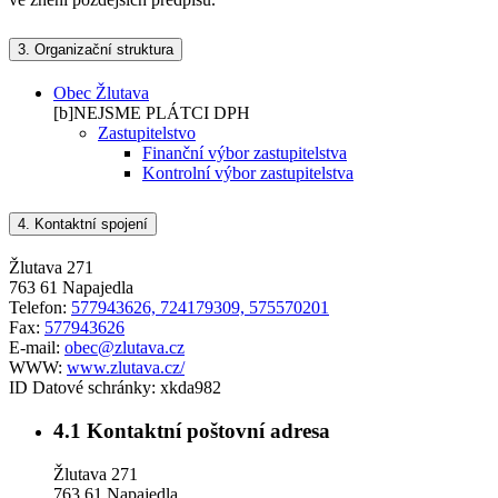
3.
Organizační struktura
Obec Žlutava
[b]NEJSME PLÁTCI DPH
Zastupitelstvo
Finanční výbor zastupitelstva
Kontrolní výbor zastupitelstva
4.
Kontaktní spojení
Žlutava 271
763 61 Napajedla
Telefon:
577943626, 724179309, 575570201
Fax:
577943626
E-mail:
obec@zlutava.cz
WWW:
www.zlutava.cz/
ID Datové schránky:
xkda982
4.1
Kontaktní poštovní adresa
Žlutava 271
763 61 Napajedla