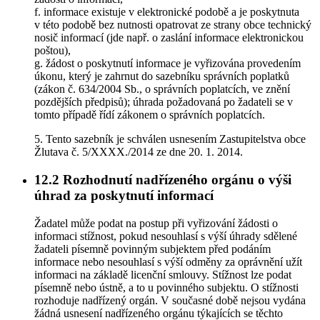
f. informace existuje v elektronické podobě a je poskytnuta
v této podobě bez nutnosti opatrovat ze strany obce technický
nosič informací (jde např. o zaslání informace elektronickou
poštou),
g. žádost o poskytnutí informace je vyřizována provedením
úkonu, který je zahrnut do sazebníku správních poplatků
(zákon č. 634/2004 Sb., o správních poplatcích, ve znění
pozdějších předpisů); úhrada požadovaná po žadateli se v
tomto případě řídí zákonem o správních poplatcích.
5. Tento sazebník je schválen usnesením Zastupitelstva obce
Žlutava č. 5/XXXX./2014 ze dne 20. 1. 2014.
12.2
Rozhodnutí nadřízeného orgánu o výši
úhrad za poskytnutí informací
Žadatel může podat na postup při vyřizování žádosti o
informaci stížnost, pokud nesouhlasí s výší úhrady sdělené
žadateli písemně povinným subjektem před podáním
informace nebo nesouhlasí s výší odměny za oprávnění užít
informaci na základě licenční smlouvy. Stížnost lze podat
písemně nebo ústně, a to u povinného subjektu. O stížnosti
rozhoduje nadřízený orgán. V současné době nejsou vydána
žádná usnesení nadřízeného orgánu týkajících se těchto