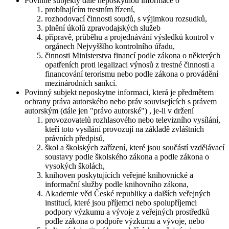
Povinné subjekty dále neposkytnou informace o
probíhajícím trestním řízení,
rozhodovací činnosti soudů, s výjimkou rozsudků,
plnění úkolů zpravodajských služeb
přípravě, průběhu a projednávání výsledků kontrol v
orgánech Nejvyššího kontrolního úřadu,
činnosti Ministerstva financí podle zákona o některých
opatřeních proti legalizaci výnosů z trestné činnosti a
financování terorismu nebo podle zákona o provádění
mezinárodních sankcí.
Povinný subjekt neposkytne informaci, která je předmětem
ochrany práva autorského nebo práv souvisejících s právem
autorským (dále jen "právo autorské") , je-li v držení
provozovatelů rozhlasového nebo televizního vysílání,
kteří toto vysílání provozují na základě zvláštních
právních předpisů,
škol a školských zařízení, které jsou součástí vzdělávací
soustavy podle školského zákona a podle zákona o
vysokých školách,
knihoven poskytujících veřejné knihovnické a
informační služby podle knihovního zákona,
Akademie věd České republiky a dalších veřejných
institucí, které jsou příjemci nebo spolupříjemci
podpory výzkumu a vývoje z veřejných prostředků
podle zákona o podpoře výzkumu a vývoje, nebo