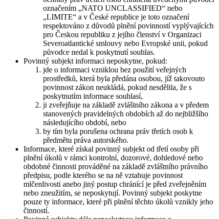
označením „NATO UNCLASSIFIED“ nebo
„LIMITE“ a v České republice je toto označení
respektováno z důvodů plnění povinností vyplývajících
pro Českou republiku z jejího členství v Organizaci
Severoatlantické smlouvy nebo Evropské unii, pokud
původce nedal k poskytnutí souhlas.
Povinný subjekt informaci neposkytne, pokud:
jde o informaci vzniklou bez použití veřejných
prostředků, která byla předána osobou, jíž takovouto
povinnost zákon neukládá, pokud nesdělila, že s
poskytnutím informace souhlasí,
ji zveřejňuje na základě zvláštního zákona a v předem
stanovených pravidelných obdobích až do nejbližšího
následujícího období, nebo
by tím byla porušena ochrana práv třetích osob k
předmětu práva autorského.
Informace, které získal povinný subjekt od třetí osoby při
plnění úkolů v rámci kontrolní, dozorové, dohledové nebo
obdobné činnosti prováděné na základě zvláštního právního
předpisu, podle kterého se na ně vztahuje povinnost
mlčenlivosti anebo jiný postup chránící je před zveřejněním
nebo zneužitím, se neposkytují. Povinný subjekt poskytne
pouze ty informace, které při plnění těchto úkolů vznikly jeho
činností.