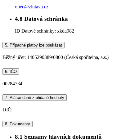
obec@zlutava.cz
4.8
Datová schránka
ID Datové schránky:
xkda982
5.
Případné platby lze poukázat
Běžný účet: 1405290389/0800 (Česká spořitelna, a.s.)
6.
IČO
00284734
7.
Plátce daně z přidané hodnoty
DIČ:
8.
Dokumenty
8.1
Seznamy hlavních dokumentů