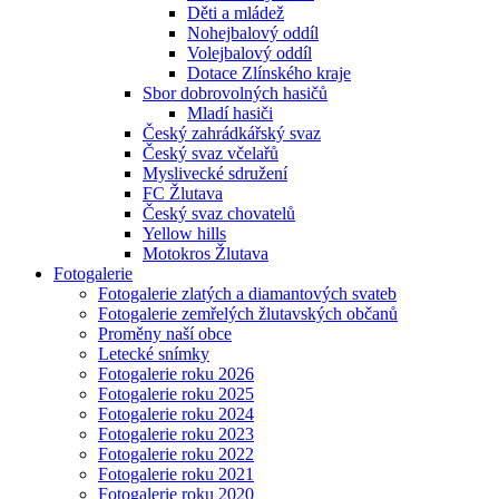
Děti a mládež
Nohejbalový oddíl
Volejbalový oddíl
Dotace Zlínského kraje
Sbor dobrovolných hasičů
Mladí hasiči
Český zahrádkářský svaz
Český svaz včelařů
Myslivecké sdružení
FC Žlutava
Český svaz chovatelů
Yellow hills
Motokros Žlutava
Fotogalerie
Fotogalerie zlatých a diamantových svateb
Fotogalerie zemřelých žlutavských občanů
Proměny naší obce
Letecké snímky
Fotogalerie roku 2026
Fotogalerie roku 2025
Fotogalerie roku 2024
Fotogalerie roku 2023
Fotogalerie roku 2022
Fotogalerie roku 2021
Fotogalerie roku 2020