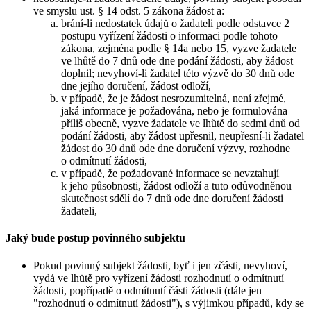
ve smyslu ust. § 14 odst. 5 zákona žádost a:
brání-li nedostatek údajů o žadateli podle odstavce 2
postupu vyřízení žádosti o informaci podle tohoto
zákona, zejména podle § 14a nebo 15, vyzve žadatele
ve lhůtě do 7 dnů ode dne podání žádosti, aby žádost
doplnil; nevyhoví-li žadatel této výzvě do 30 dnů ode
dne jejího doručení, žádost odloží,
v případě, že je žádost nesrozumitelná, není zřejmé,
jaká informace je požadována, nebo je formulována
příliš obecně, vyzve žadatele ve lhůtě do sedmi dnů od
podání žádosti, aby žádost upřesnil, neupřesní-li žadatel
žádost do 30 dnů ode dne doručení výzvy, rozhodne
o odmítnutí žádosti,
v případě, že požadované informace se nevztahují
k jeho působnosti, žádost odloží a tuto odůvodněnou
skutečnost sdělí do 7 dnů ode dne doručení žádosti
žadateli,
Jaký bude postup povinného subjektu
Pokud povinný subjekt žádosti, byť i jen zčásti, nevyhoví,
vydá ve lhůtě pro vyřízení žádosti rozhodnutí o odmítnutí
žádosti, popřípadě o odmítnutí části žádosti (dále jen
"rozhodnutí o odmítnutí žádosti"), s výjimkou případů, kdy se