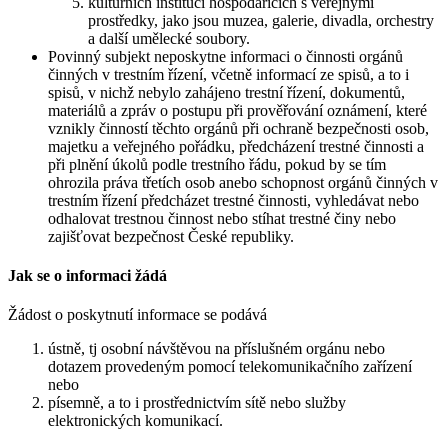
kulturních institucí hospodařících s veřejnými
prostředky, jako jsou muzea, galerie, divadla, orchestry
a další umělecké soubory.
Povinný subjekt neposkytne informaci o činnosti orgánů
činných v trestním řízení, včetně informací ze spisů, a to i
spisů, v nichž nebylo zahájeno trestní řízení, dokumentů,
materiálů a zpráv o postupu při prověřování oznámení, které
vznikly činností těchto orgánů při ochraně bezpečnosti osob,
majetku a veřejného pořádku, předcházení trestné činnosti a
při plnění úkolů podle trestního řádu, pokud by se tím
ohrozila práva třetích osob anebo schopnost orgánů činných v
trestním řízení předcházet trestné činnosti, vyhledávat nebo
odhalovat trestnou činnost nebo stíhat trestné činy nebo
zajišťovat bezpečnost České republiky.
Jak se o informaci žádá
Žádost o poskytnutí informace se podává
ústně, tj osobní návštěvou na příslušném orgánu nebo
dotazem provedeným pomocí telekomunikačního zařízení
nebo
písemně, a to i prostřednictvím sítě nebo služby
elektronických komunikací.