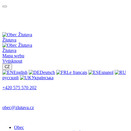
Žlutava
Žlutava
Mapa webu
Vytisknout
CZ
English
Deutsch
Le français
Espanol
русский
Українська
+420 575 570 202
obec@zlutava.cz
Obec