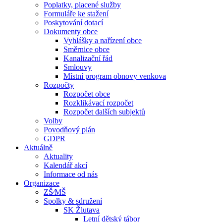
Poplatky, placené služby
Formuláře ke stažení
Poskytování dotací
Dokumenty obce
Vyhlášky a nařízení obce
Směrnice obce
Kanalizační řád
Smlouvy
Místní program obnovy venkova
Rozpočty
Rozpočet obce
Rozklikávací rozpočet
Rozpočet dalších subjektů
Volby
Povodňový plán
GDPR
Aktuálně
Aktuality
Kalendář akcí
Informace od nás
Organizace
ZŠ⁄MŠ
Spolky & sdružení
SK Žlutava
Letní dětský tábor