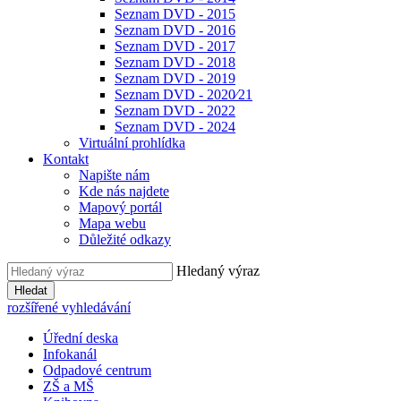
Seznam DVD - 2015
Seznam DVD - 2016
Seznam DVD - 2017
Seznam DVD - 2018
Seznam DVD - 2019
Seznam DVD - 2020⁄21
Seznam DVD - 2022
Seznam DVD - 2024
Virtuální prohlídka
Kontakt
Napište nám
Kde nás najdete
Mapový portál
Mapa webu
Důležité odkazy
Hledaný výraz
Hledat
rozšířené vyhledávání
Úřední deska
Infokanál
Odpadové centrum
ZŠ a MŠ