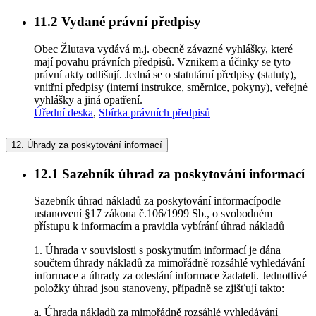
11.2
Vydané právní předpisy
Obec Žlutava vydává m.j. obecně závazné vyhlášky, které
mají povahu právních předpisů. Vznikem a účinky se tyto
právní akty odlišují. Jedná se o statutární předpisy (statuty),
vnitřní předpisy (interní instrukce, směrnice, pokyny), veřejné
vyhlášky a jiná opatření.
Úřední deska
,
Sbírka právních předpisů
12.
Úhrady za poskytování informací
12.1
Sazebník úhrad za poskytování informací
Sazebník úhrad nákladů za poskytování informacípodle
ustanovení §17 zákona č.106/1999 Sb., o svobodném
přístupu k informacím a pravidla vybírání úhrad nákladů
1. Úhrada v souvislosti s poskytnutím informací je dána
součtem úhrady nákladů za mimořádně rozsáhlé vyhledávání
informace a úhrady za odeslání informace žadateli. Jednotlivé
položky úhrad jsou stanoveny, případně se zjišťují takto:
a. Úhrada nákladů za mimořádně rozsáhlé vyhledávání