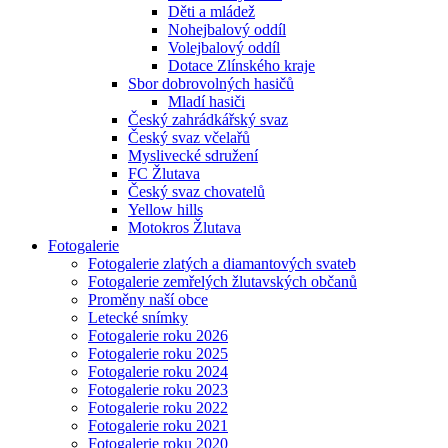
Děti a mládež
Nohejbalový oddíl
Volejbalový oddíl
Dotace Zlínského kraje
Sbor dobrovolných hasičů
Mladí hasiči
Český zahrádkářský svaz
Český svaz včelařů
Myslivecké sdružení
FC Žlutava
Český svaz chovatelů
Yellow hills
Motokros Žlutava
Fotogalerie
Fotogalerie zlatých a diamantových svateb
Fotogalerie zemřelých žlutavských občanů
Proměny naší obce
Letecké snímky
Fotogalerie roku 2026
Fotogalerie roku 2025
Fotogalerie roku 2024
Fotogalerie roku 2023
Fotogalerie roku 2022
Fotogalerie roku 2021
Fotogalerie roku 2020