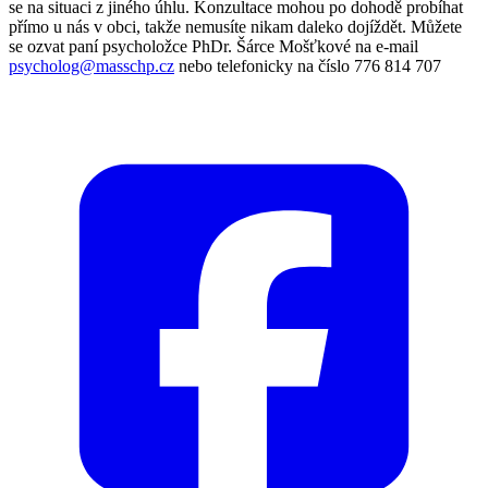
se na situaci z jiného úhlu. Konzultace mohou po dohodě probíhat
přímo u nás v obci, takže nemusíte nikam daleko dojíždět. Můžete
se ozvat paní psycholožce PhDr. Šárce Mošťkové na e-mail
psycholog@masschp.cz
nebo telefonicky na číslo 776 814 707