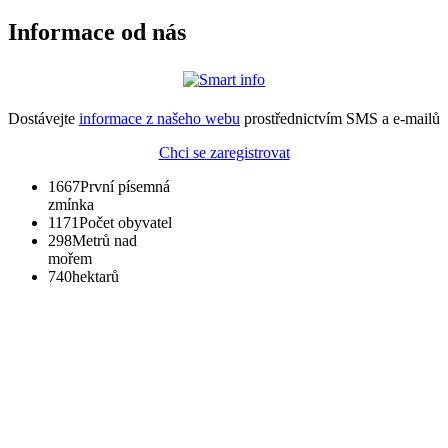
Informace od nás
Dostávejte
informace z našeho webu
prostřednictvím SMS a e-mailů
Chci se zaregistrovat
1667
První písemná
zmínka
1171
Počet obyvatel
298
Metrů nad
mořem
740
hektarů