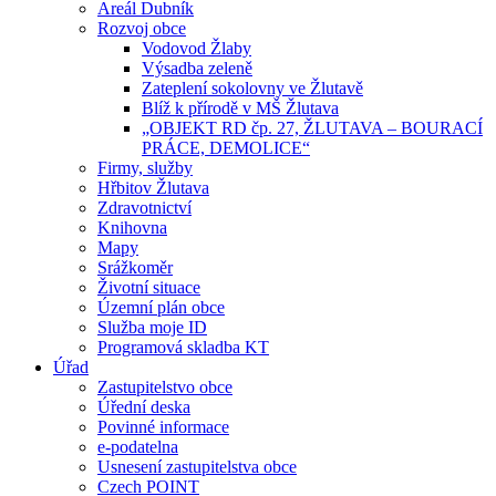
Areál Dubník
Rozvoj obce
Vodovod Žlaby
Výsadba zeleně
Zateplení sokolovny ve Žlutavě
Blíž k přírodě v MŠ Žlutava
„OBJEKT RD čp. 27, ŽLUTAVA – BOURACÍ
PRÁCE, DEMOLICE“
Firmy, služby
Hřbitov Žlutava
Zdravotnictví
Knihovna
Mapy
Srážkoměr
Životní situace
Územní plán obce
Služba moje ID
Programová skladba KT
Úřad
Zastupitelstvo obce
Úřední deska
Povinné informace
e-podatelna
Usnesení zastupitelstva obce
Czech POINT