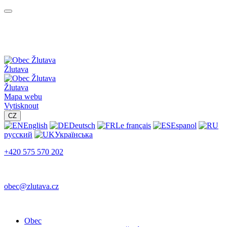
Žlutava
Žlutava
Mapa webu
Vytisknout
CZ
English
Deutsch
Le français
Espanol
русский
Українська
+420 575 570 202
obec@zlutava.cz
Obec