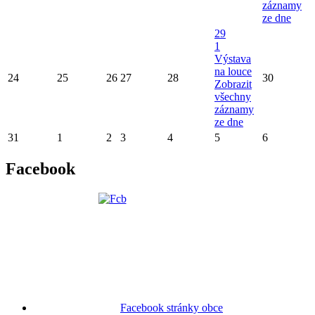
záznamy
ze dne
29
1
Výstava
na louce
24
25
26
27
28
30
Zobrazit
všechny
záznamy
ze dne
31
1
2
3
4
5
6
Facebook
Facebook stránky obce