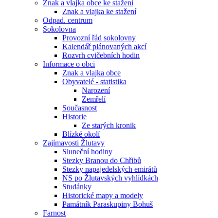
Znak a vlajka obce ke stažení
Znak a vlajka ke stažení
Odpad. centrum
Sokolovna
Provozní řád sokolovny
Kalendář plánovaných akcí
Rozvrh cvičebních hodin
Informace o obci
Znak a vlajka obce
Obyvatelé - statistika
Narození
Zemřelí
Současnost
Historie
Ze starých kronik
Blízké okolí
Zajímavosti Žlutavy
Sluneční hodiny
Stezky Branou do Chřibů
Stezky napajedelských emirátů
NS po Žlutavských vyhlídkách
Studánky
Historické mapy a modely
Památník Paraskupiny Bohuš
Farnost