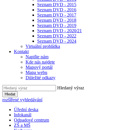
Seznam DVD - 2015
Seznam DVD - 2016
Seznam DVD - 2017
Seznam DVD - 2018
Seznam DVD - 2019
Seznam DVD - 2020⁄21
Seznam DVD - 2022
Seznam DVD - 2024
Virtuální prohlídka
Kontakt
Napište nám
Kde nás najdete
Mapový portál
Mapa webu
Důležité odkazy
Hledaný výraz
Hledat
rozšířené vyhledávání
Úřední deska
Infokanál
Odpadové centrum
ZŠ a MŠ