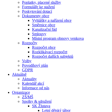
Poplatky, placené služby
Formuláře ke stažení
Poskytování dotací
Dokumenty obce
Vyhlášky a nařízení obce
Směrnice obce
Kanalizační řád
Smlouvy
Místní program obnovy venkova
Rozpočty
Rozpočet obce
Rozklikávací rozpočet
Rozpočet dalších subjektů
Volby
Povodňový plán
GDPR
Aktuálně
Aktuality
Kalendář akcí
Informace od nás
Organizace
ZŠ⁄MŠ
Spolky & sdružení
SK Žlutava
Letní dětský tábor