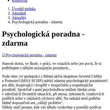
Knihovna
Úvodní stránka
Aktuálně
Aktuality
Psychologická poradna - zdarma
Psychologická poradna -
zdarma
Starosti doma, ve škole, v práci, ve vztazích nebo jen pocit, že si
potřebujete s někým nezaujatým promluvit...
Naše obec ve spolupráci s Místní akční skupinou Severní Chřiby
a Pomoraví (MAS SCHP) nabízí zdarma psychologické poradenství
pro děti, dospívající i dospělé v bezpečném a respektujícím
prostředí. Společně s paní psycholožkou můžete hledat cestu
v náročných životních situacích, při stresu, úzkostech, vztahových
potížích nebo v otázkách výchovy dětí. Na setkání není potřeba
žádné doporučení ani „vážný problém“.
Někdy stačí prostor, kde vás někdo vyslechne a pomůže podívat