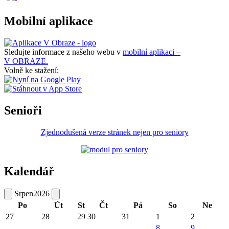
Mobilní aplikace
Sledujte informace z našeho webu v
mobilní aplikaci –
V OBRAZE.
Volně ke stažení:
Senioři
Zjednodušená verze stránek nejen pro seniory
Kalendář
Srpen
2026
Po
Út
St
Čt
Pá
So
Ne
27
28
29
30
31
1
2
8
9