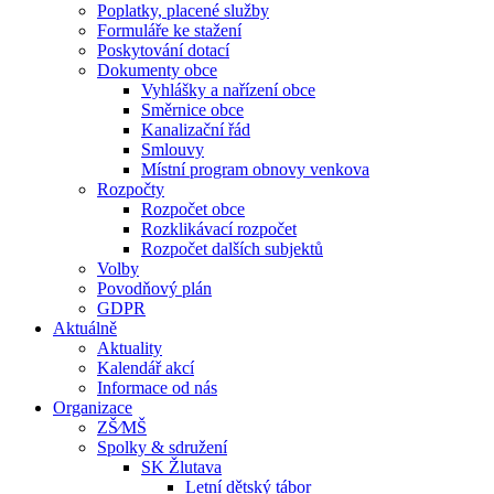
Poplatky, placené služby
Formuláře ke stažení
Poskytování dotací
Dokumenty obce
Vyhlášky a nařízení obce
Směrnice obce
Kanalizační řád
Smlouvy
Místní program obnovy venkova
Rozpočty
Rozpočet obce
Rozklikávací rozpočet
Rozpočet dalších subjektů
Volby
Povodňový plán
GDPR
Aktuálně
Aktuality
Kalendář akcí
Informace od nás
Organizace
ZŠ⁄MŠ
Spolky & sdružení
SK Žlutava
Letní dětský tábor