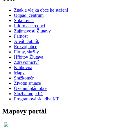
Znak a vlajka obce ke stažení
Odpad. centrum
Sokolovna
Informace o obci
Zajímavosti Žlutavy
Farnost
Areál Dubník
Rozvoj obce
Firmy, služby
Hřbitov Žlutava
Zdravotnictví
Knihovna
Mapy
Srážkoměr
Životní situace
Územní plán obce
Služba moje ID
Programová skladba KT
Mapový portál