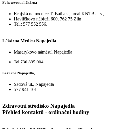
Pohotovostní lékárna
Krajská nemocnice T. Bati a.s., areál KNTB a. s.,
Havlíčkovo nábřeží 600, 762 75 Zlín
Tel.: 577 552 556,
Lékárna Medica Napajedla
Masarykovo náměstí, Napajedla
Tel.730 895 004
Lékárna Napajedla,
Sadová ul., Napajedla
577 941 101
Zdravotní středisko Napajedla
Přehled kontaktů - ordinační hodiny