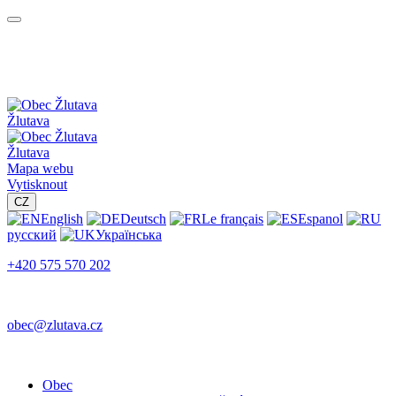
Žlutava
Žlutava
Mapa webu
Vytisknout
CZ
English
Deutsch
Le français
Espanol
русский
Українська
+420 575 570 202
obec@zlutava.cz
Obec