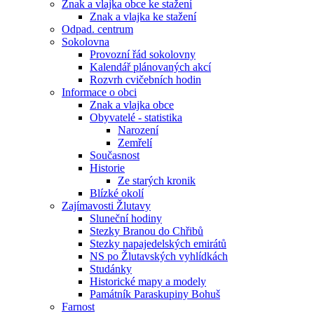
Znak a vlajka obce ke stažení
Znak a vlajka ke stažení
Odpad. centrum
Sokolovna
Provozní řád sokolovny
Kalendář plánovaných akcí
Rozvrh cvičebních hodin
Informace o obci
Znak a vlajka obce
Obyvatelé - statistika
Narození
Zemřelí
Současnost
Historie
Ze starých kronik
Blízké okolí
Zajímavosti Žlutavy
Sluneční hodiny
Stezky Branou do Chřibů
Stezky napajedelských emirátů
NS po Žlutavských vyhlídkách
Studánky
Historické mapy a modely
Památník Paraskupiny Bohuš
Farnost