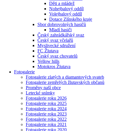
Děti a mládež
Nohejbalový oddíl
Volejbalový oddíl
Dotace Zlínského kraje
Sbor dobrovolných hasičů
Mladí hasiči
Český zahrádkářský svaz
Český svaz včelařů
Myslivecké sdružení
FC Žlutava
Český svaz chovatelů
Yellow hills
Motokros Žlutava
Fotogalerie
Fotogalerie zlatých a diamantových svateb
Fotogalerie zemřelých žlutavských občanů
Proměny naší obce
Letecké snímky
Fotogalerie roku 2026
Fotogalerie roku 2025
Fotogalerie roku 2024
Fotogalerie roku 2023
Fotogalerie roku 2022
Fotogalerie roku 2021
Fotogalerie roku 2020