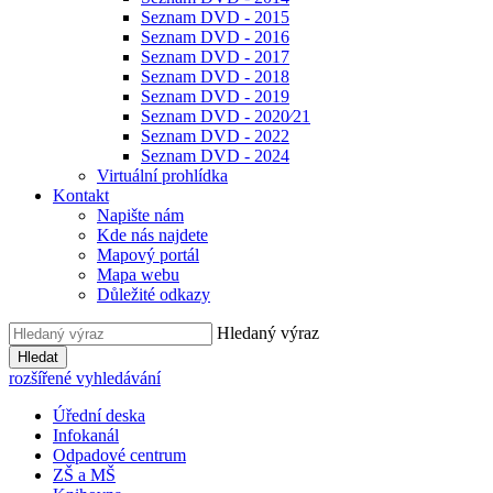
Seznam DVD - 2015
Seznam DVD - 2016
Seznam DVD - 2017
Seznam DVD - 2018
Seznam DVD - 2019
Seznam DVD - 2020⁄21
Seznam DVD - 2022
Seznam DVD - 2024
Virtuální prohlídka
Kontakt
Napište nám
Kde nás najdete
Mapový portál
Mapa webu
Důležité odkazy
Hledaný výraz
Hledat
rozšířené vyhledávání
Úřední deska
Infokanál
Odpadové centrum
ZŠ a MŠ