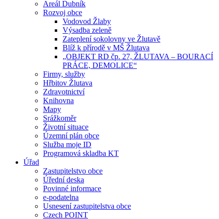
Areál Dubník
Rozvoj obce
Vodovod Žlaby
Výsadba zeleně
Zateplení sokolovny ve Žlutavě
Blíž k přírodě v MŠ Žlutava
„OBJEKT RD čp. 27, ŽLUTAVA – BOURACÍ
PRÁCE, DEMOLICE“
Firmy, služby
Hřbitov Žlutava
Zdravotnictví
Knihovna
Mapy
Srážkoměr
Životní situace
Územní plán obce
Služba moje ID
Programová skladba KT
Úřad
Zastupitelstvo obce
Úřední deska
Povinné informace
e-podatelna
Usnesení zastupitelstva obce
Czech POINT