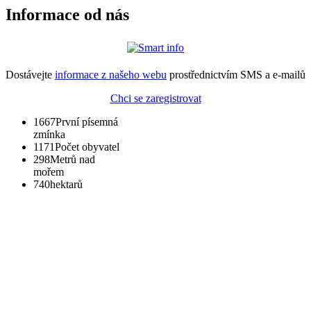
Informace od nás
Dostávejte
informace z našeho webu
prostřednictvím SMS a e-mailů
Chci se zaregistrovat
1667
První písemná
zmínka
1171
Počet obyvatel
298
Metrů nad
mořem
740
hektarů