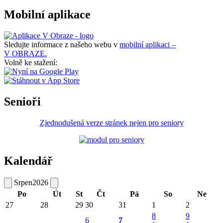
Mobilní aplikace
Sledujte informace z našeho webu v
mobilní aplikaci –
V OBRAZE.
Volně ke stažení:
Senioři
Zjednodušená verze stránek nejen pro seniory
Kalendář
Srpen
2026
Po
Út
St
Čt
Pá
So
Ne
27
28
29
30
31
1
2
8
9
6
7