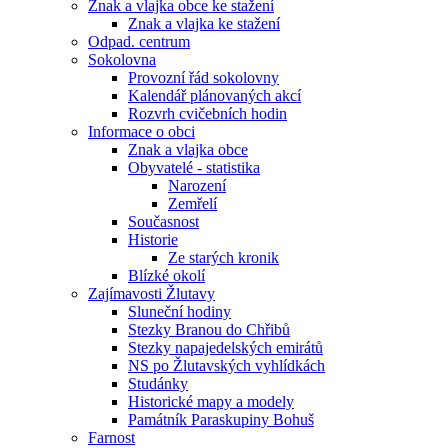
Znak a vlajka obce ke stažení
Znak a vlajka ke stažení
Odpad. centrum
Sokolovna
Provozní řád sokolovny
Kalendář plánovaných akcí
Rozvrh cvičebních hodin
Informace o obci
Znak a vlajka obce
Obyvatelé - statistika
Narození
Zemřelí
Současnost
Historie
Ze starých kronik
Blízké okolí
Zajímavosti Žlutavy
Sluneční hodiny
Stezky Branou do Chřibů
Stezky napajedelských emirátů
NS po Žlutavských vyhlídkách
Studánky
Historické mapy a modely
Památník Paraskupiny Bohuš
Farnost