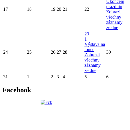
Ukončení
prázdnin
17
18
19
20
21
22
Zobrazit
všechny
záznamy
ze dne
29
1
Výstava na
louce
24
25
26
27
28
30
Zobrazit
všechny
záznamy
ze dne
31
1
2
3
4
5
6
Facebook