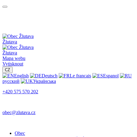
Žlutava
Žlutava
Mapa webu
Vytisknout
CZ
English
Deutsch
Le français
Espanol
русский
Українська
+420 575 570 202
obec@zlutava.cz
Obec