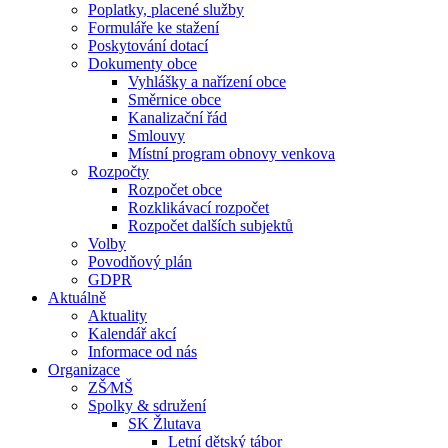
Poplatky, placené služby
Formuláře ke stažení
Poskytování dotací
Dokumenty obce
Vyhlášky a nařízení obce
Směrnice obce
Kanalizační řád
Smlouvy
Místní program obnovy venkova
Rozpočty
Rozpočet obce
Rozklikávací rozpočet
Rozpočet dalších subjektů
Volby
Povodňový plán
GDPR
Aktuálně
Aktuality
Kalendář akcí
Informace od nás
Organizace
ZŠ⁄MŠ
Spolky & sdružení
SK Žlutava
Letní dětský tábor