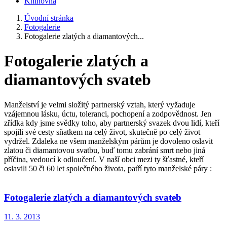
Knihovna
Úvodní stránka
Fotogalerie
Fotogalerie zlatých a diamantových...
Fotogalerie zlatých a
diamantových svateb
Manželství je velmi složitý partnerský vztah, který vyžaduje
vzájemnou lásku, úctu, toleranci, pochopení a zodpovědnost. Jen
zřídka kdy jsme svědky toho, aby partnerský svazek dvou lidí, kteří
spojili své cesty sňatkem na celý život, skutečně po celý život
vydržel. Zdaleka ne všem manželským párům je dovoleno oslavit
zlatou či diamantovou svatbu, buď tomu zabrání smrt nebo jiná
příčina, vedoucí k odloučení. V naší obci mezi ty šťastné, kteří
oslavili 50 či 60 let společného života, patří tyto manželské páry :
Fotogalerie zlatých a diamantových svateb
11. 3. 2013