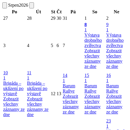
Srpen
2026
Po
Út
St
Čt
Pá
So
Ne
27
28
29
30
31
1
2
8
9
1
1
Výstava
Výstava
drobného
drobného
3
4
5
6
7
zvířectva
zvířectva
Zobrazit
Zobrazit
všechny
všechny
záznamy
záznamy
ze dne
ze dne
10
11
14
15
16
1
1
1
1
1
Brigáda –
Brigáda –
Barum
Barum
Barum
uklízení po
uklízení po
Rallye
Rallye
Rallye
výstavě
výstavě
12
13
Zobrazit
Zobrazit
Zobrazit
Zobrazit
Zobrazit
všechny
všechny
všechny
všechny
všechny
záznamy
záznamy
záznamy
záznamy ze
záznamy ze
ze dne
ze dne
ze dne
dne
dne
23
1