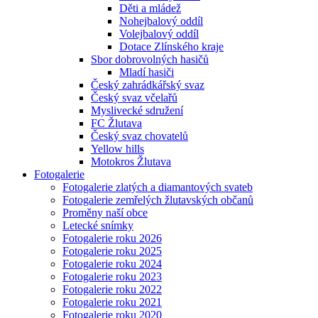
Děti a mládež
Nohejbalový oddíl
Volejbalový oddíl
Dotace Zlínského kraje
Sbor dobrovolných hasičů
Mladí hasiči
Český zahrádkářský svaz
Český svaz včelařů
Myslivecké sdružení
FC Žlutava
Český svaz chovatelů
Yellow hills
Motokros Žlutava
Fotogalerie
Fotogalerie zlatých a diamantových svateb
Fotogalerie zemřelých žlutavských občanů
Proměny naší obce
Letecké snímky
Fotogalerie roku 2026
Fotogalerie roku 2025
Fotogalerie roku 2024
Fotogalerie roku 2023
Fotogalerie roku 2022
Fotogalerie roku 2021
Fotogalerie roku 2020