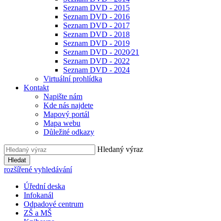
Seznam DVD - 2015
Seznam DVD - 2016
Seznam DVD - 2017
Seznam DVD - 2018
Seznam DVD - 2019
Seznam DVD - 2020⁄21
Seznam DVD - 2022
Seznam DVD - 2024
Virtuální prohlídka
Kontakt
Napište nám
Kde nás najdete
Mapový portál
Mapa webu
Důležité odkazy
Hledaný výraz
Hledat
rozšířené vyhledávání
Úřední deska
Infokanál
Odpadové centrum
ZŠ a MŠ