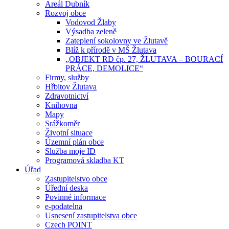
Areál Dubník
Rozvoj obce
Vodovod Žlaby
Výsadba zeleně
Zateplení sokolovny ve Žlutavě
Blíž k přírodě v MŠ Žlutava
„OBJEKT RD čp. 27, ŽLUTAVA – BOURACÍ
PRÁCE, DEMOLICE“
Firmy, služby
Hřbitov Žlutava
Zdravotnictví
Knihovna
Mapy
Srážkoměr
Životní situace
Územní plán obce
Služba moje ID
Programová skladba KT
Úřad
Zastupitelstvo obce
Úřední deska
Povinné informace
e-podatelna
Usnesení zastupitelstva obce
Czech POINT