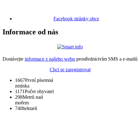
Facebook stránky obce
Informace od nás
Dostávejte
informace z našeho webu
prostřednictvím SMS a e-mailů
Chci se zaregistrovat
1667
První písemná
zmínka
1171
Počet obyvatel
298
Metrů nad
mořem
740
hektarů