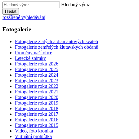
Hledaný výraz
Hledat
rozšířené vyhledávání
Fotogalerie
Fotogalerie zlatých a diamantových svateb
Fotogalerie zemřelých žlutavských občanů
Proměny naší obce
Letecké snímky
Fotogalerie roku 2026
Fotogalerie roku 2025
Fotogalerie roku 2024
Fotogalerie roku 2023
Fotogalerie roku 2022
Fotogalerie roku 2021
Fotogalerie roku 2020
Fotogalerie roku 2019
Fotogalerie roku 2018
Fotogalerie roku 2017
Fotogalerie roku 2016
Fotogalerie roku 2015
Video, foto kronika
Virtuální prohlídka