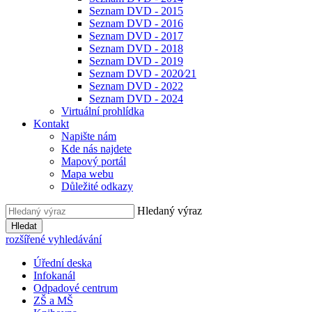
Seznam DVD - 2015
Seznam DVD - 2016
Seznam DVD - 2017
Seznam DVD - 2018
Seznam DVD - 2019
Seznam DVD - 2020⁄21
Seznam DVD - 2022
Seznam DVD - 2024
Virtuální prohlídka
Kontakt
Napište nám
Kde nás najdete
Mapový portál
Mapa webu
Důležité odkazy
Hledaný výraz
Hledat
rozšířené vyhledávání
Úřední deska
Infokanál
Odpadové centrum
ZŠ a MŠ