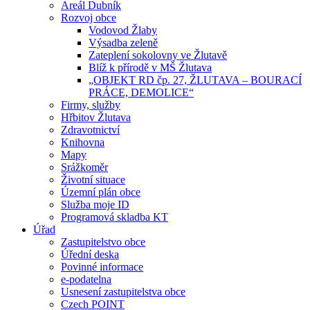
Areál Dubník
Rozvoj obce
Vodovod Žlaby
Výsadba zeleně
Zateplení sokolovny ve Žlutavě
Blíž k přírodě v MŠ Žlutava
„OBJEKT RD čp. 27, ŽLUTAVA – BOURACÍ
PRÁCE, DEMOLICE“
Firmy, služby
Hřbitov Žlutava
Zdravotnictví
Knihovna
Mapy
Srážkoměr
Životní situace
Územní plán obce
Služba moje ID
Programová skladba KT
Úřad
Zastupitelstvo obce
Úřední deska
Povinné informace
e-podatelna
Usnesení zastupitelstva obce
Czech POINT