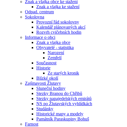
Znak a vlajka obce ke stažení
Znak a vlajka ke stažení
Odpad. centrum
Sokolovna
Provozní řád sokolovny
Kalendář plánovaných akcí
Rozvrh cvičebních hodin
Informace o obci
Znak a vlajka obce
Obyvatelé - statistika
Narození
Zemřelí
Současnost
Historie
Ze starých kronik
Blízké okolí
Zajímavosti Žlutavy
Sluneční hodiny
Stezky Branou do Chřibů
Stezky napajedelských emirátů
NS po Žlutavských vyhlídkách
Studánky
Historické mapy a modely
Památník Paraskupiny Bohuš
Farnost