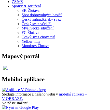
ZŠ⁄MŠ
Spolky & sdružení
SK Žlutava
Sbor dobrovolných hasičů
Český zahrádkářský svaz
Český svaz včelařů
Myslivecké sdružení
FC Žlutava
Český svaz chovatelů
Yellow hills
Motokros Žlutava
Mapový portál
Mobilní aplikace
Sledujte informace z našeho webu v
mobilní aplikaci –
V OBRAZE.
Volně ke stažení: