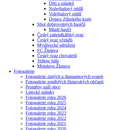
Děti a mládež
Nohejbalový oddíl
Volejbalový oddíl
Dotace Zlínského kraje
Sbor dobrovolných hasičů
Mladí hasiči
Český zahrádkářský svaz
Český svaz včelařů
Myslivecké sdružení
FC Žlutava
Český svaz chovatelů
Yellow hills
Motokros Žlutava
Fotogalerie
Fotogalerie zlatých a diamantových svateb
Fotogalerie zemřelých žlutavských občanů
Proměny naší obce
Letecké snímky
Fotogalerie roku 2026
Fotogalerie roku 2025
Fotogalerie roku 2024
Fotogalerie roku 2023
Fotogalerie roku 2022
Fotogalerie roku 2021
Fotogalerie roku 2020