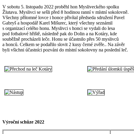
V sobotu 5. listopadu 2022 proběhl hon Mysliveckého spolku
Žlutava. Myslivci se sešli před 8 hodinou ranní v místní sokolovně.
Všechny přítomné lovce i honce přivítal předseda sdružení Pavel
Gabryš a hospodář Karel Mišurec, který všechny seznámil
s organizací celého honu. Myslivci s honci se vydali do lesa
pod fotbalové hřiště, následně pak do Dolin a na Kotáry, kde
souběžně procházeli leče. Honu se účastnilo přes 50 myslivců
a honců. Celkem se podařilo slovit 2 kusy černé zvěře.. Na závěr
byli všichni účastníci pozváni do místní sokolovny na poslední leč.
Výroční schůze 2022