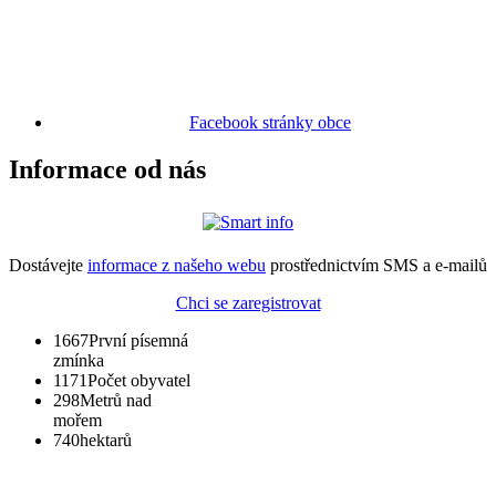
Facebook stránky obce
Informace od nás
Dostávejte
informace z našeho webu
prostřednictvím SMS a e-mailů
Chci se zaregistrovat
1667
První písemná
zmínka
1171
Počet obyvatel
298
Metrů nad
mořem
740
hektarů