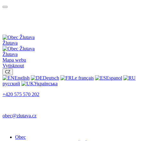
Žlutava
Žlutava
Mapa webu
Vytisknout
CZ
English
Deutsch
Le français
Espanol
русский
Українська
+420 575 570 202
obec@zlutava.cz
Obec