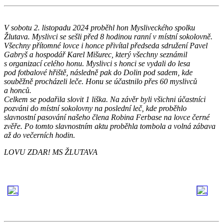
V sobotu 2. listopadu 2024 proběhl hon Mysliveckého spolku
Žlutava. Myslivci se sešli před 8 hodinou ranní v místní sokolovně.
Všechny přítomné lovce i honce přivítal předseda sdružení Pavel
Gabryš a hospodář Karel Mišurec, který všechny seznámil
s organizací celého honu. Myslivci s honci se vydali do lesa
pod fotbalové hřiště, následně pak do Dolin pod sadem, kde
souběžně procházeli leče. Honu se účastnilo přes 60 myslivců
a honců.
Celkem se podařila slovit 1 liška. Na závěr byli všichni účastníci
pozváni do místní sokolovny na poslední leč, kde proběhlo
slavnostní pasování našeho člena Robina Ferbase na lovce černé
zvěře. Po tomto slavnostním aktu proběhla tombola a volná zábava
až do večerních hodin.
LOVU ZDAR! MS ŽLUTAVA