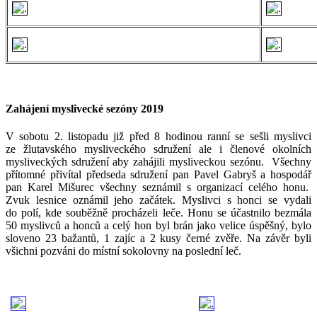
Zahájení myslivecké sezóny 2019
V sobotu 2. listopadu již před 8 hodinou ranní se sešli myslivci
ze žlutavského mysliveckého sdružení ale i členové okolních
mysliveckých sdružení aby zahájili mysliveckou sezónu. Všechny
přítomné přivítal předseda sdružení pan Pavel Gabryš a hospodář
pan Karel Mišurec všechny seznámil s organizací celého honu.
Zvuk lesnice oznámil jeho začátek. Myslivci s honci se vydali
do polí, kde souběžně procházeli leče. Honu se účastnilo bezmála
50 myslivců a honců a celý hon byl brán jako velice úspěšný, bylo
sloveno 23 bažantů, 1 zajíc a 2 kusy černé zvěře. Na závěr byli
všichni pozváni do místní sokolovny na poslední leč.