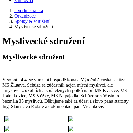
Knihovna
Úvodní stránka
Organizace
Spolky & sdružení
Myslivecké sdružení
Myslivecké sdružení
Myslivecké sdružení
V sobotu 4.4. se v místní hospodě konala Výroční členská schůze
MS Žlutava. Schůze se zúčastnili nejen místní myslivci, ale
i myslivci z okolních a spřátelených spolků např. MS Kvasice, MS
Halenkovice, MS Věžky, MS Napajedla. Schůze se zúčastnilo
bezmála 35 myslivců. Děkujeme také za účast a slovo pana starosty
Ing. Stanislava Koláře a dokumentaci paní Vičánkové.