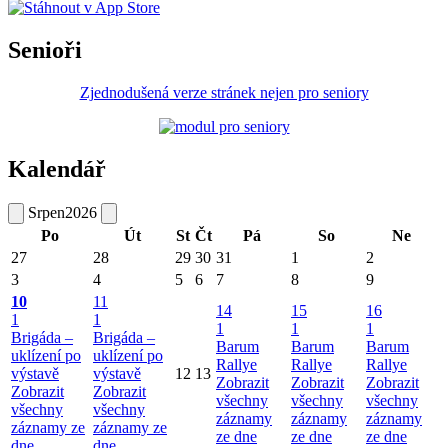
Senioři
Zjednodušená verze stránek nejen pro seniory
Kalendář
Srpen
2026
Po
Út
St
Čt
Pá
So
Ne
27
28
29
30
31
1
2
3
4
5
6
7
8
9
10
11
14
15
16
1
1
1
1
1
Brigáda –
Brigáda –
Barum
Barum
Barum
uklízení po
uklízení po
Rallye
Rallye
Rallye
výstavě
výstavě
12
13
Zobrazit
Zobrazit
Zobrazit
Zobrazit
Zobrazit
všechny
všechny
všechny
všechny
všechny
záznamy
záznamy
záznamy
záznamy ze
záznamy ze
ze dne
ze dne
ze dne
dne
dne