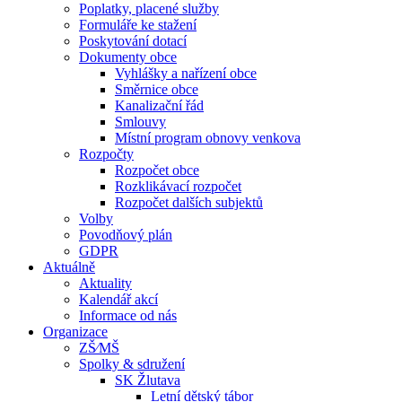
Poplatky, placené služby
Formuláře ke stažení
Poskytování dotací
Dokumenty obce
Vyhlášky a nařízení obce
Směrnice obce
Kanalizační řád
Smlouvy
Místní program obnovy venkova
Rozpočty
Rozpočet obce
Rozklikávací rozpočet
Rozpočet dalších subjektů
Volby
Povodňový plán
GDPR
Aktuálně
Aktuality
Kalendář akcí
Informace od nás
Organizace
ZŠ⁄MŠ
Spolky & sdružení
SK Žlutava
Letní dětský tábor