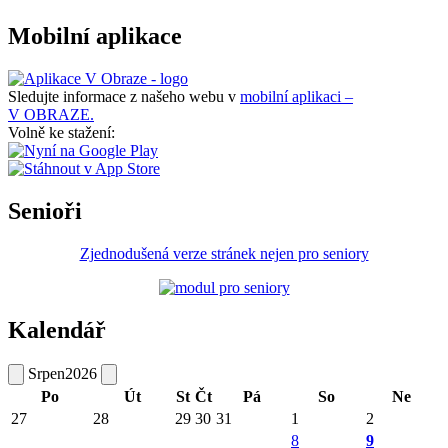
Mobilní aplikace
Sledujte informace z našeho webu v
mobilní aplikaci –
V OBRAZE.
Volně ke stažení:
Senioři
Zjednodušená verze stránek nejen pro seniory
Kalendář
Srpen
2026
Po
Út
St
Čt
Pá
So
Ne
27
28
29
30
31
1
2
8
9