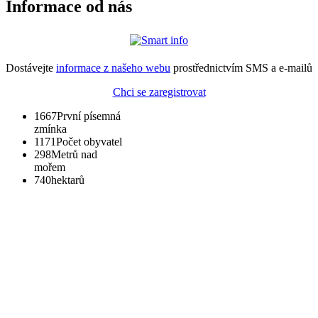
Informace od nás
Dostávejte
informace z našeho webu
prostřednictvím SMS a e-mailů
Chci se zaregistrovat
1667
První písemná
zmínka
1171
Počet obyvatel
298
Metrů nad
mořem
740
hektarů