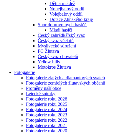
Děti a mládež
Nohejbalový oddíl
Volejbalový oddíl
Dotace Zlínského kraje
Sbor dobrovolných hasičů
Mladí hasiči
Český zahrádkářský svaz
Český svaz včelařů
Myslivecké sdružení
FC Žlutava
Český svaz chovatelů
Yellow hills
Motokros Žlutava
Fotogalerie
Fotogalerie zlatých a diamantových svateb
Fotogalerie zemřelých žlutavských občanů
Proměny naší obce
Letecké snímky
Fotogalerie roku 2026
Fotogalerie roku 2025
Fotogalerie roku 2024
Fotogalerie roku 2023
Fotogalerie roku 2022
Fotogalerie roku 2021
Fotogalerie roku 2020