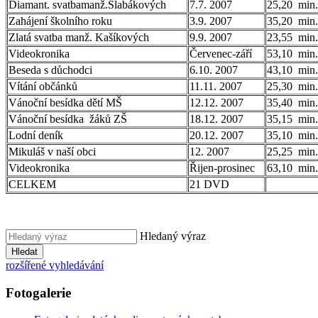
Diamant. svatbamanž.Slabákových
7.7. 2007
25,20 min.
Zahájení školního roku
3.9. 2007
35,20 min.
Zlatá svatba manž. Kašíkových
9.9. 2007
23,55 min.
Videokronika
Červenec-září
53,10 min.
Beseda s důchodci
6.10. 2007
43,10 min.
Vítání občánků
11.11. 2007
25,30 min.
Vánoční besídka dětí MŠ
12.12. 2007
35,40 min.
Vánoční besídka žáků ZŠ
18.12. 2007
35,15 min.
Lodní deník
20.12. 2007
35,10 min.
Mikuláš v naší obci
12. 2007
25,25 min.
Videokronika
Řijen-prosinec
63,10 min.
CELKEM
21 DVD
Hledaný výraz
Hledat
rozšířené vyhledávání
Fotogalerie