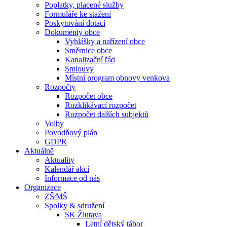
Poplatky, placené služby
Formuláře ke stažení
Poskytování dotací
Dokumenty obce
Vyhlášky a nařízení obce
Směrnice obce
Kanalizační řád
Smlouvy
Místní program obnovy venkova
Rozpočty
Rozpočet obce
Rozklikávací rozpočet
Rozpočet dalších subjektů
Volby
Povodňový plán
GDPR
Aktuálně
Aktuality
Kalendář akcí
Informace od nás
Organizace
ZŠ⁄MŠ
Spolky & sdružení
SK Žlutava
Letní dětský tábor