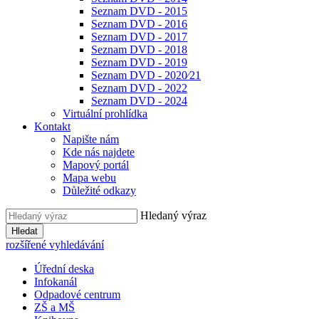
Seznam DVD - 2015
Seznam DVD - 2016
Seznam DVD - 2017
Seznam DVD - 2018
Seznam DVD - 2019
Seznam DVD - 2020⁄21
Seznam DVD - 2022
Seznam DVD - 2024
Virtuální prohlídka
Kontakt
Napište nám
Kde nás najdete
Mapový portál
Mapa webu
Důležité odkazy
Hledaný výraz
Hledat
rozšířené vyhledávání
Úřední deska
Infokanál
Odpadové centrum
ZŠ a MŠ