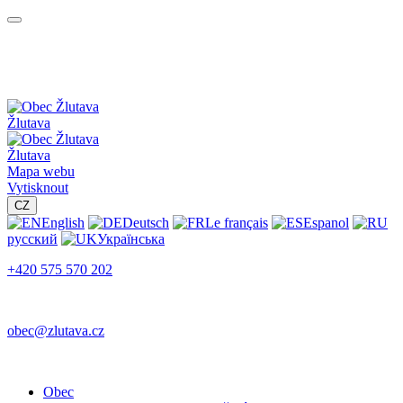
Žlutava
Žlutava
Mapa webu
Vytisknout
CZ
English
Deutsch
Le français
Espanol
русский
Українська
+420 575 570 202
obec@zlutava.cz
Obec