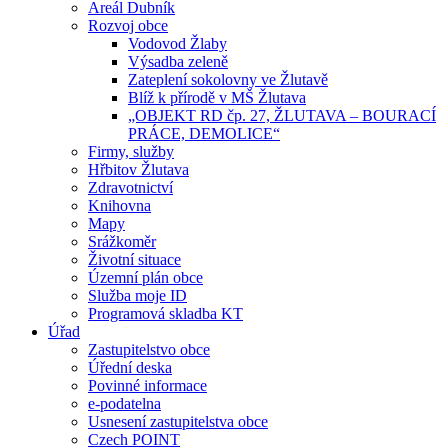
Areál Dubník
Rozvoj obce
Vodovod Žlaby
Výsadba zeleně
Zateplení sokolovny ve Žlutavě
Blíž k přírodě v MŠ Žlutava
„OBJEKT RD čp. 27, ŽLUTAVA – BOURACÍ
PRÁCE, DEMOLICE“
Firmy, služby
Hřbitov Žlutava
Zdravotnictví
Knihovna
Mapy
Srážkoměr
Životní situace
Územní plán obce
Služba moje ID
Programová skladba KT
Úřad
Zastupitelstvo obce
Úřední deska
Povinné informace
e-podatelna
Usnesení zastupitelstva obce
Czech POINT