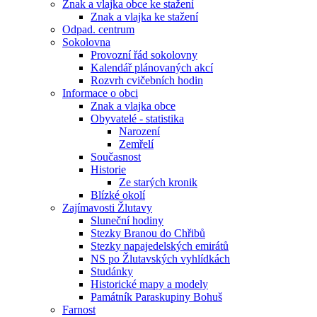
Znak a vlajka obce ke stažení
Znak a vlajka ke stažení
Odpad. centrum
Sokolovna
Provozní řád sokolovny
Kalendář plánovaných akcí
Rozvrh cvičebních hodin
Informace o obci
Znak a vlajka obce
Obyvatelé - statistika
Narození
Zemřelí
Současnost
Historie
Ze starých kronik
Blízké okolí
Zajímavosti Žlutavy
Sluneční hodiny
Stezky Branou do Chřibů
Stezky napajedelských emirátů
NS po Žlutavských vyhlídkách
Studánky
Historické mapy a modely
Památník Paraskupiny Bohuš
Farnost