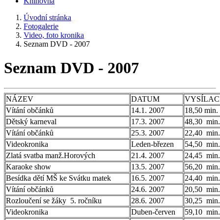
Knihovna
Úvodní stránka
Fotogalerie
Video, foto kronika
Seznam DVD - 2007
Seznam DVD - 2007
NÁZEV
DATUM
VYSÍLAC
Vítání občánků
14.1. 2007
18,50 min.
Dětský karneval
17.3. 2007
48,30 min.
Vítání občánků
25.3. 2007
22,40 min.
Videokronika
Leden-březen
54,50 min.
Zlatá svatba manž.Horových
21.4. 2007
24,45 min.
Karaoke show
13.5. 2007
56,20 min.
Besídka dětí MŠ ke Svátku matek
16.5. 2007
24,40 min.
Vítání občánků
24.6. 2007
20,50 min.
Rozloučení se žáky 5. ročníku
28.6. 2007
30,25 min.
Videokronika
Duben-červen
59,10 min.