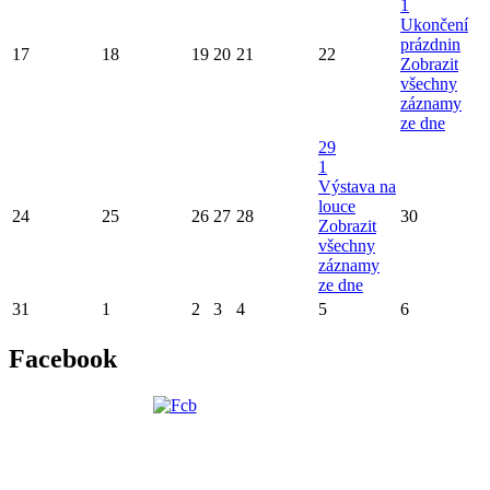
1
Ukončení
prázdnin
17
18
19
20
21
22
Zobrazit
všechny
záznamy
ze dne
29
1
Výstava na
louce
24
25
26
27
28
30
Zobrazit
všechny
záznamy
ze dne
31
1
2
3
4
5
6
Facebook