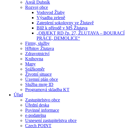
Areál Dubník
Rozvoj obce
Vodovod Žlaby
Výsadba zeleně
Zateplení sokolovny ve Žlutavě
Blíž k přírodě v MŠ Žlutava
„OBJEKT RD čp. 27, ŽLUTAVA – BOURACÍ
PRÁCE, DEMOLICE“
Firmy, služby
Hřbitov Žlutava
Zdravotnictví
Knihovna
Mapy
Srážkoměr
Životní situace
Územní plán obce
Služba moje ID
Programová skladba KT
Úřad
Zastupitelstvo obce
Úřední deska
Povinné informace
e-podatelna
Usnesení zastupitelstva obce
Czech POINT