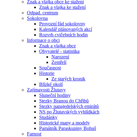
Znak a vlajka obce ke stažení
Znak a vlajka ke stažení
Odpad. centrum
Sokolovna
Provozní řád sokolovny
Kalendář plánovaných akcí
Rozvrh cvičebních hodin
Informace o obci
Znak a vlajka obce
Obyvatelé - statistika
Narození
Zemřelí
Současnost
Historie
Ze starých kronik
Blízké okolí
Zajímavosti Žlutavy
Sluneční hodiny
Stezky Branou do Chřibů
Stezky napajedelských emirátů
NS po Žlutavských vyhlídkách
Studánky
Historické mapy a modely
Památník Paraskupiny Bohuš
Farnost