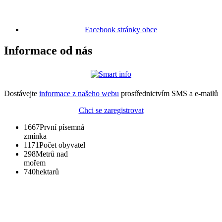
Facebook stránky obce
Informace od nás
Dostávejte
informace z našeho webu
prostřednictvím SMS a e-mailů
Chci se zaregistrovat
1667
První písemná
zmínka
1171
Počet obyvatel
298
Metrů nad
mořem
740
hektarů