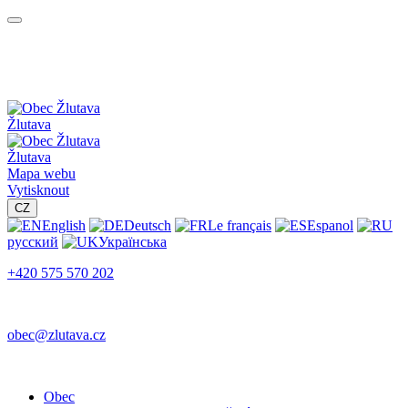
Žlutava
Žlutava
Mapa webu
Vytisknout
CZ
English
Deutsch
Le français
Espanol
русский
Українська
+420 575 570 202
obec@zlutava.cz
Obec