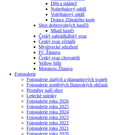
Děti a mládež
Nohejbalový oddíl
Volejbalový oddíl
Dotace Zlínského kraje
Sbor dobrovolných hasičů
Mladí hasiči
Český zahrádkářský svaz
Český svaz včelařů
Myslivecké sdružení
FC Žlutava
Český svaz chovatelů
Yellow hills
Motokros Žlutava
Fotogalerie
Fotogalerie zlatých a diamantových svateb
Fotogalerie zemřelých žlutavských občanů
Proměny naší obce
Letecké snímky
Fotogalerie roku 2026
Fotogalerie roku 2025
Fotogalerie roku 2024
Fotogalerie roku 2023
Fotogalerie roku 2022
Fotogalerie roku 2021
Fotogalerie roku 2020