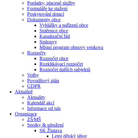
Poplatky, placené služby
Formuláře ke stažení
Poskytování dotací
Dokumenty obce
Vyhlášky a nařízení obce
Směrnice obce
Kanalizační řád
Smlouvy
Místní program obnovy venkova
Rozpočty
Rozpočet obce
Rozklikávací rozpočet
Rozpočet dalších subjektů
Volby
Povodňový plán
GDPR
Aktuálně
Aktuality
Kalendář akcí
Informace od nás
Organizace
ZŠ⁄MŠ
Spolky & sdružení
SK Žlutava
Letní dětský tábor