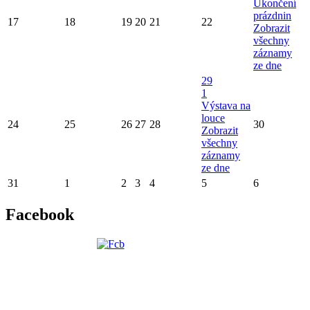
Ukončení
prázdnin
17
18
19
20
21
22
Zobrazit
všechny
záznamy
ze dne
29
1
Výstava na
louce
24
25
26
27
28
30
Zobrazit
všechny
záznamy
ze dne
31
1
2
3
4
5
6
Facebook