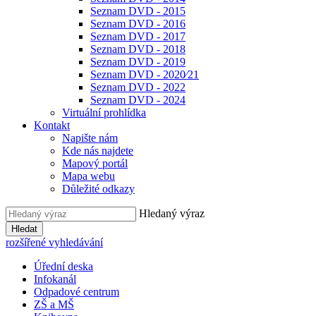
Seznam DVD - 2015
Seznam DVD - 2016
Seznam DVD - 2017
Seznam DVD - 2018
Seznam DVD - 2019
Seznam DVD - 2020⁄21
Seznam DVD - 2022
Seznam DVD - 2024
Virtuální prohlídka
Kontakt
Napište nám
Kde nás najdete
Mapový portál
Mapa webu
Důležité odkazy
Hledaný výraz
Hledat
rozšířené vyhledávání
Úřední deska
Infokanál
Odpadové centrum
ZŠ a MŠ