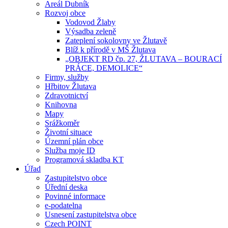
Areál Dubník
Rozvoj obce
Vodovod Žlaby
Výsadba zeleně
Zateplení sokolovny ve Žlutavě
Blíž k přírodě v MŠ Žlutava
„OBJEKT RD čp. 27, ŽLUTAVA – BOURACÍ
PRÁCE, DEMOLICE“
Firmy, služby
Hřbitov Žlutava
Zdravotnictví
Knihovna
Mapy
Srážkoměr
Životní situace
Územní plán obce
Služba moje ID
Programová skladba KT
Úřad
Zastupitelstvo obce
Úřední deska
Povinné informace
e-podatelna
Usnesení zastupitelstva obce
Czech POINT