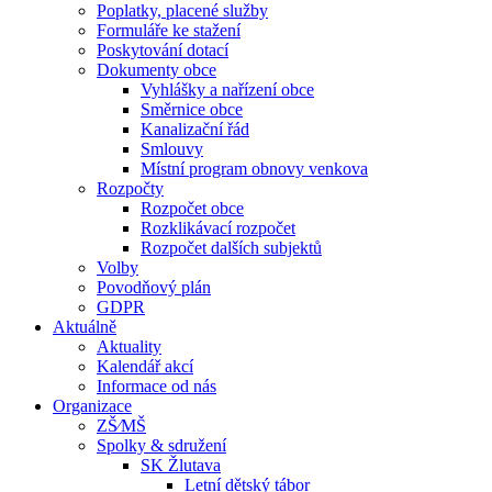
Poplatky, placené služby
Formuláře ke stažení
Poskytování dotací
Dokumenty obce
Vyhlášky a nařízení obce
Směrnice obce
Kanalizační řád
Smlouvy
Místní program obnovy venkova
Rozpočty
Rozpočet obce
Rozklikávací rozpočet
Rozpočet dalších subjektů
Volby
Povodňový plán
GDPR
Aktuálně
Aktuality
Kalendář akcí
Informace od nás
Organizace
ZŠ⁄MŠ
Spolky & sdružení
SK Žlutava
Letní dětský tábor