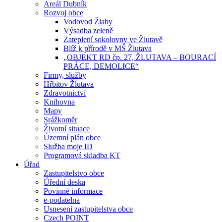
Areál Dubník
Rozvoj obce
Vodovod Žlaby
Výsadba zeleně
Zateplení sokolovny ve Žlutavě
Blíž k přírodě v MŠ Žlutava
„OBJEKT RD čp. 27, ŽLUTAVA – BOURACÍ
PRÁCE, DEMOLICE“
Firmy, služby
Hřbitov Žlutava
Zdravotnictví
Knihovna
Mapy
Srážkoměr
Životní situace
Územní plán obce
Služba moje ID
Programová skladba KT
Úřad
Zastupitelstvo obce
Úřední deska
Povinné informace
e-podatelna
Usnesení zastupitelstva obce
Czech POINT