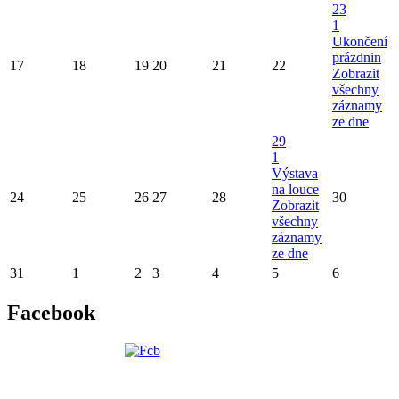
23
1
Ukončení
prázdnin
17
18
19
20
21
22
Zobrazit
všechny
záznamy
ze dne
29
1
Výstava
na louce
24
25
26
27
28
30
Zobrazit
všechny
záznamy
ze dne
31
1
2
3
4
5
6
Facebook