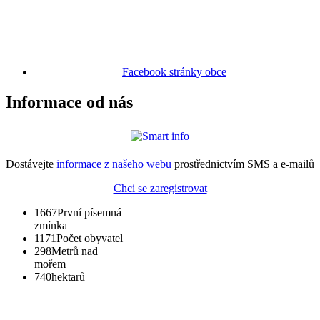
Facebook stránky obce
Informace od nás
Dostávejte
informace z našeho webu
prostřednictvím SMS a e-mailů
Chci se zaregistrovat
1667
První písemná
zmínka
1171
Počet obyvatel
298
Metrů nad
mořem
740
hektarů