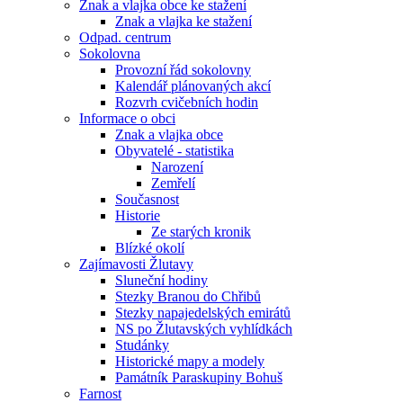
Znak a vlajka obce ke stažení
Znak a vlajka ke stažení
Odpad. centrum
Sokolovna
Provozní řád sokolovny
Kalendář plánovaných akcí
Rozvrh cvičebních hodin
Informace o obci
Znak a vlajka obce
Obyvatelé - statistika
Narození
Zemřelí
Současnost
Historie
Ze starých kronik
Blízké okolí
Zajímavosti Žlutavy
Sluneční hodiny
Stezky Branou do Chřibů
Stezky napajedelských emirátů
NS po Žlutavských vyhlídkách
Studánky
Historické mapy a modely
Památník Paraskupiny Bohuš
Farnost