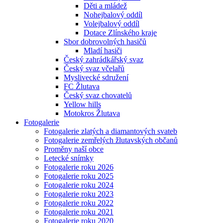
Děti a mládež
Nohejbalový oddíl
Volejbalový oddíl
Dotace Zlínského kraje
Sbor dobrovolných hasičů
Mladí hasiči
Český zahrádkářský svaz
Český svaz včelařů
Myslivecké sdružení
FC Žlutava
Český svaz chovatelů
Yellow hills
Motokros Žlutava
Fotogalerie
Fotogalerie zlatých a diamantových svateb
Fotogalerie zemřelých žlutavských občanů
Proměny naší obce
Letecké snímky
Fotogalerie roku 2026
Fotogalerie roku 2025
Fotogalerie roku 2024
Fotogalerie roku 2023
Fotogalerie roku 2022
Fotogalerie roku 2021
Fotogalerie roku 2020