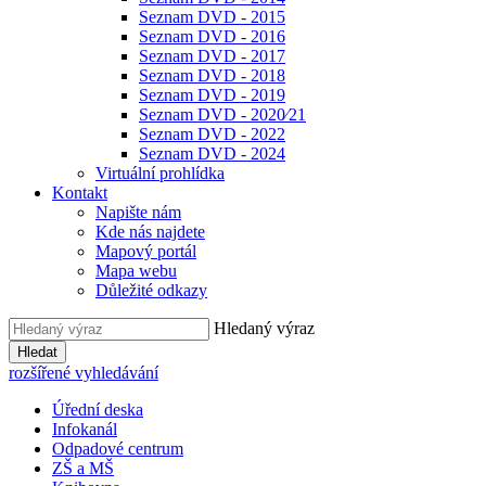
Seznam DVD - 2015
Seznam DVD - 2016
Seznam DVD - 2017
Seznam DVD - 2018
Seznam DVD - 2019
Seznam DVD - 2020⁄21
Seznam DVD - 2022
Seznam DVD - 2024
Virtuální prohlídka
Kontakt
Napište nám
Kde nás najdete
Mapový portál
Mapa webu
Důležité odkazy
Hledaný výraz
Hledat
rozšířené vyhledávání
Úřední deska
Infokanál
Odpadové centrum
ZŠ a MŠ