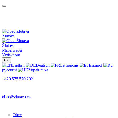
Žlutava
Žlutava
Mapa webu
Vytisknout
CZ
English
Deutsch
Le français
Espanol
русский
Українська
+420 575 570 202
obec@zlutava.cz
Obec