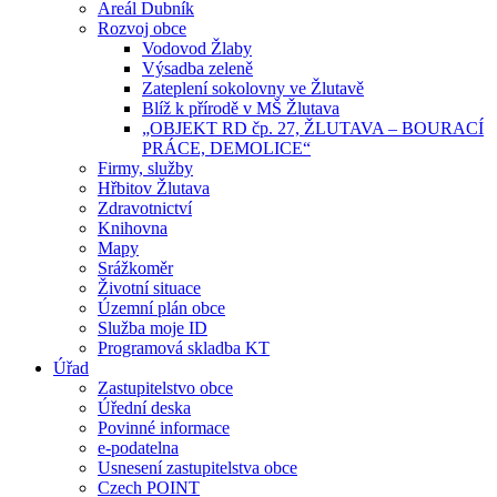
Areál Dubník
Rozvoj obce
Vodovod Žlaby
Výsadba zeleně
Zateplení sokolovny ve Žlutavě
Blíž k přírodě v MŠ Žlutava
„OBJEKT RD čp. 27, ŽLUTAVA – BOURACÍ
PRÁCE, DEMOLICE“
Firmy, služby
Hřbitov Žlutava
Zdravotnictví
Knihovna
Mapy
Srážkoměr
Životní situace
Územní plán obce
Služba moje ID
Programová skladba KT
Úřad
Zastupitelstvo obce
Úřední deska
Povinné informace
e-podatelna
Usnesení zastupitelstva obce
Czech POINT