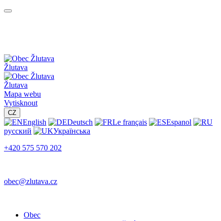
Žlutava
Žlutava
Mapa webu
Vytisknout
CZ
English
Deutsch
Le français
Espanol
русский
Українська
+420 575 570 202
obec@zlutava.cz
Obec