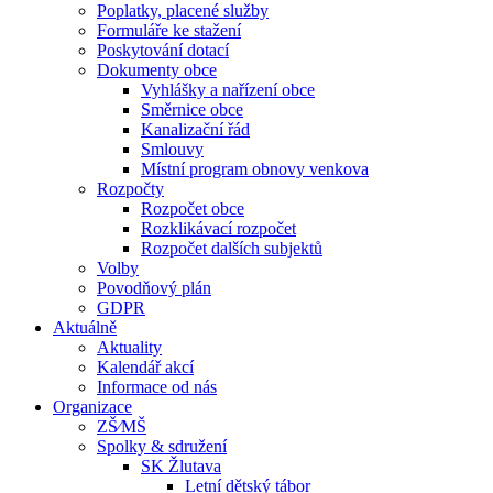
Poplatky, placené služby
Formuláře ke stažení
Poskytování dotací
Dokumenty obce
Vyhlášky a nařízení obce
Směrnice obce
Kanalizační řád
Smlouvy
Místní program obnovy venkova
Rozpočty
Rozpočet obce
Rozklikávací rozpočet
Rozpočet dalších subjektů
Volby
Povodňový plán
GDPR
Aktuálně
Aktuality
Kalendář akcí
Informace od nás
Organizace
ZŠ⁄MŠ
Spolky & sdružení
SK Žlutava
Letní dětský tábor