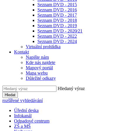
Seznam DVD - 2015
Seznam DVD - 2016
Seznam DVD - 2017
Seznam DVD - 2018
Seznam DVD - 2019
Seznam DVD - 2020⁄21
Seznam DVD - 2022
Seznam DVD - 2024
Virtuální prohlídka
Kontakt
Napište nám
Kde nás najdete
Mapový portál
Mapa webu
Důležité odkazy
Hledaný výraz
Hledat
rozšířené vyhledávání
Úřední deska
Infokanál
Odpadové centrum
ZŠ a MŠ