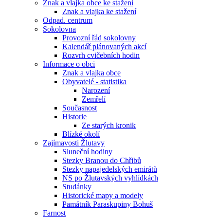
Znak a vlajka obce ke stažení
Znak a vlajka ke stažení
Odpad. centrum
Sokolovna
Provozní řád sokolovny
Kalendář plánovaných akcí
Rozvrh cvičebních hodin
Informace o obci
Znak a vlajka obce
Obyvatelé - statistika
Narození
Zemřelí
Současnost
Historie
Ze starých kronik
Blízké okolí
Zajímavosti Žlutavy
Sluneční hodiny
Stezky Branou do Chřibů
Stezky napajedelských emirátů
NS po Žlutavských vyhlídkách
Studánky
Historické mapy a modely
Památník Paraskupiny Bohuš
Farnost