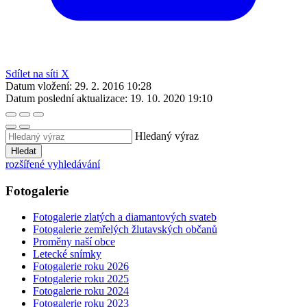
Sdílet na síti X
Datum vložení:
29. 2. 2016 10:28
Datum poslední aktualizace:
19. 10. 2020 19:10
Hledaný výraz
Hledat
rozšířené vyhledávání
Fotogalerie
Fotogalerie zlatých a diamantových svateb
Fotogalerie zemřelých žlutavských občanů
Proměny naší obce
Letecké snímky
Fotogalerie roku 2026
Fotogalerie roku 2025
Fotogalerie roku 2024
Fotogalerie roku 2023