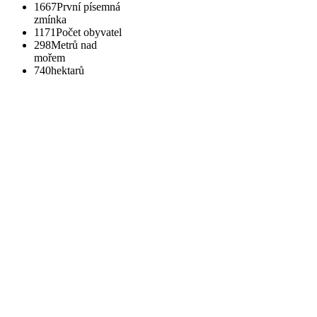
1667
První písemná
zmínka
1171
Počet obyvatel
298
Metrů nad
mořem
740
hektarů