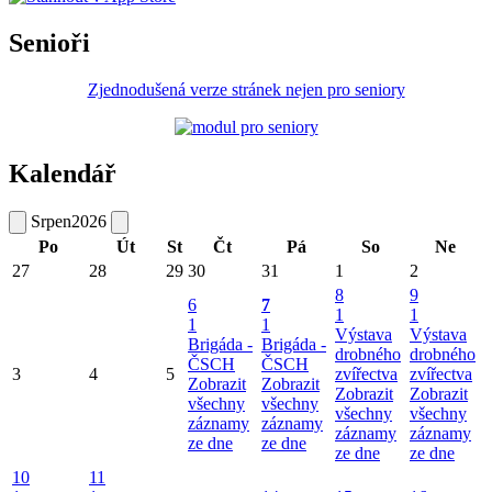
Senioři
Zjednodušená verze stránek nejen pro seniory
Kalendář
Srpen
2026
Po
Út
St
Čt
Pá
So
Ne
27
28
29
30
31
1
2
8
9
6
7
1
1
1
1
Výstava
Výstava
Brigáda -
Brigáda -
drobného
drobného
ČSCH
ČSCH
3
4
5
zvířectva
zvířectva
Zobrazit
Zobrazit
Zobrazit
Zobrazit
všechny
všechny
všechny
všechny
záznamy
záznamy
záznamy
záznamy
ze dne
ze dne
ze dne
ze dne
10
11