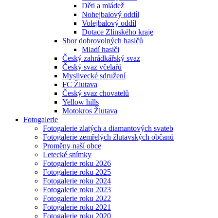
Děti a mládež
Nohejbalový oddíl
Volejbalový oddíl
Dotace Zlínského kraje
Sbor dobrovolných hasičů
Mladí hasiči
Český zahrádkářský svaz
Český svaz včelařů
Myslivecké sdružení
FC Žlutava
Český svaz chovatelů
Yellow hills
Motokros Žlutava
Fotogalerie
Fotogalerie zlatých a diamantových svateb
Fotogalerie zemřelých žlutavských občanů
Proměny naší obce
Letecké snímky
Fotogalerie roku 2026
Fotogalerie roku 2025
Fotogalerie roku 2024
Fotogalerie roku 2023
Fotogalerie roku 2022
Fotogalerie roku 2021
Fotogalerie roku 2020