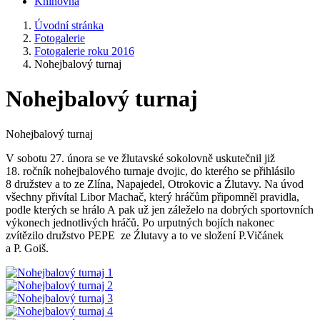
Knihovna
Úvodní stránka
Fotogalerie
Fotogalerie roku 2016
Nohejbalový turnaj
Nohejbalový turnaj
Nohejbalový turnaj
V sobotu 27. února se ve žlutavské sokolovně uskutečnil již
18. ročník nohejbalového turnaje dvojic, do kterého se přihlásilo
8 družstev a to ze Zlína, Napajedel, Otrokovic a Źlutavy. Na úvod
všechny přivítal Libor Machač, který hráčům připomněl pravidla,
podle kterých se hrálo A pak už jen záleželo na dobrých sportovních
výkonech jednotlivých hráčů. Po urputných bojích nakonec
zvítězilo družstvo PEPE ze Źlutavy a to ve složení P.Vičánek
a P. Goiš.