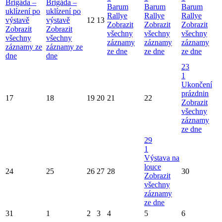
Brigáda –
Brigáda –
Barum
Barum
Barum
uklízení po
uklízení po
Rallye
Rallye
Rallye
výstavě
výstavě
12
13
Zobrazit
Zobrazit
Zobrazit
Zobrazit
Zobrazit
všechny
všechny
všechny
všechny
všechny
záznamy
záznamy
záznamy
záznamy ze
záznamy ze
ze dne
ze dne
ze dne
dne
dne
23
1
Ukončení
prázdnin
17
18
19
20
21
22
Zobrazit
všechny
záznamy
ze dne
29
1
Výstava na
louce
24
25
26
27
28
30
Zobrazit
všechny
záznamy
ze dne
31
1
2
3
4
5
6