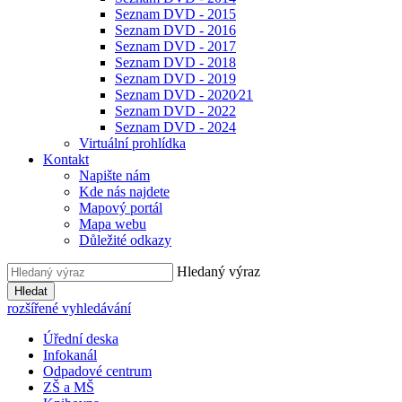
Seznam DVD - 2015
Seznam DVD - 2016
Seznam DVD - 2017
Seznam DVD - 2018
Seznam DVD - 2019
Seznam DVD - 2020⁄21
Seznam DVD - 2022
Seznam DVD - 2024
Virtuální prohlídka
Kontakt
Napište nám
Kde nás najdete
Mapový portál
Mapa webu
Důležité odkazy
Hledaný výraz
Hledat
rozšířené vyhledávání
Úřední deska
Infokanál
Odpadové centrum
ZŠ a MŠ