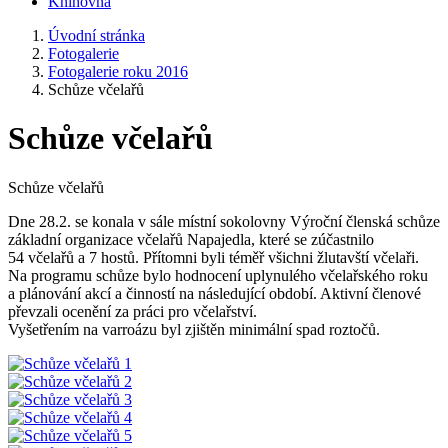
Knihovna
Úvodní stránka
Fotogalerie
Fotogalerie roku 2016
Schůze včelařů
Schůze včelařů
Schůze včelařů
Dne 28.2. se konala v sále místní sokolovny Výroční členská schůze
základní organizace včelařů Napajedla, které se zúčastnilo
54 včelařů a 7 hostů. Přítomni byli téměř všichni žlutavští včelaři.
Na programu schůze bylo hodnocení uplynulého včelařského roku
a plánování akcí a činností na následující období. Aktivní členové
převzali ocenění za práci pro včelařství.
Vyšetřením na varroázu byl zjištěn minimální spad roztočů.