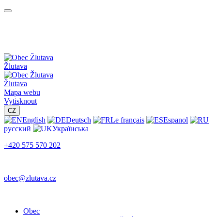
Žlutava
Žlutava
Mapa webu
Vytisknout
CZ
English
Deutsch
Le français
Espanol
русский
Українська
+420 575 570 202
obec@zlutava.cz
Obec