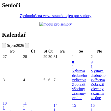
Senioři
Zjednodušená verze stránek nejen pro seniory
Kalendář
Srpen
2026
Po
Út
St
Čt
Pá
So
Ne
27
28
29
30
31
1
2
8
9
1
1
Výstava
Výstava
drobného
drobného
3
4
5
6
7
zvířectva
zvířectva
Zobrazit
Zobrazit
všechny
všechny
záznamy
záznamy
ze dne
ze dne
10
11
14
15
16
1
1
1
1
1