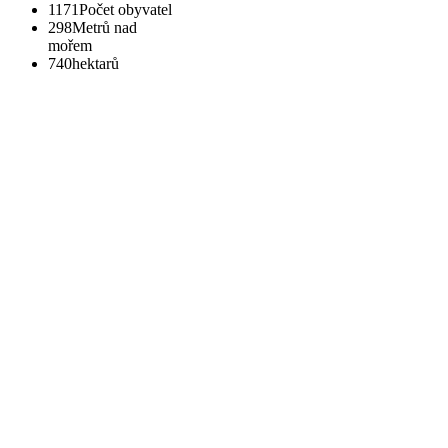
1171
Počet obyvatel
298
Metrů nad
mořem
740
hektarů