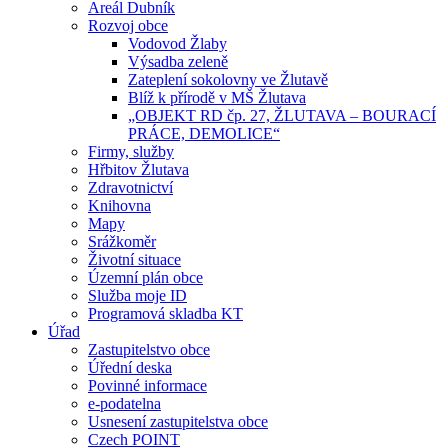
Areál Dubník
Rozvoj obce
Vodovod Žlaby
Výsadba zeleně
Zateplení sokolovny ve Žlutavě
Blíž k přírodě v MŠ Žlutava
„OBJEKT RD čp. 27, ŽLUTAVA – BOURACÍ
PRÁCE, DEMOLICE“
Firmy, služby
Hřbitov Žlutava
Zdravotnictví
Knihovna
Mapy
Srážkoměr
Životní situace
Územní plán obce
Služba moje ID
Programová skladba KT
Úřad
Zastupitelstvo obce
Úřední deska
Povinné informace
e-podatelna
Usnesení zastupitelstva obce
Czech POINT