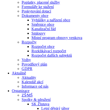
Poplatky, placené služby
Formuláře ke stažení
Poskytování dotací
Dokumenty obce
Vyhlášky a nařízení obce
Směrnice obce
Kanalizační řád
Smlouvy
Místní program obnovy venkova
Rozpočty
Rozpočet obce
Rozklikávací rozpočet
Rozpočet dalších subjektů
Volby
Povodňový plán
GDPR
Aktuálně
Aktuality
Kalendář akcí
Informace od nás
Organizace
ZŠ⁄MŠ
Spolky & sdružení
SK Žlutava
Letní dětský tábor