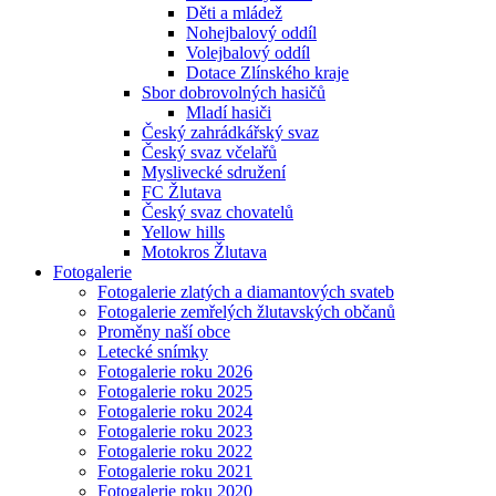
Děti a mládež
Nohejbalový oddíl
Volejbalový oddíl
Dotace Zlínského kraje
Sbor dobrovolných hasičů
Mladí hasiči
Český zahrádkářský svaz
Český svaz včelařů
Myslivecké sdružení
FC Žlutava
Český svaz chovatelů
Yellow hills
Motokros Žlutava
Fotogalerie
Fotogalerie zlatých a diamantových svateb
Fotogalerie zemřelých žlutavských občanů
Proměny naší obce
Letecké snímky
Fotogalerie roku 2026
Fotogalerie roku 2025
Fotogalerie roku 2024
Fotogalerie roku 2023
Fotogalerie roku 2022
Fotogalerie roku 2021
Fotogalerie roku 2020