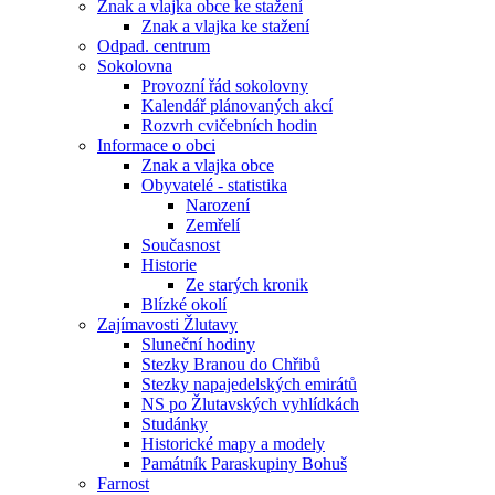
Znak a vlajka obce ke stažení
Znak a vlajka ke stažení
Odpad. centrum
Sokolovna
Provozní řád sokolovny
Kalendář plánovaných akcí
Rozvrh cvičebních hodin
Informace o obci
Znak a vlajka obce
Obyvatelé - statistika
Narození
Zemřelí
Současnost
Historie
Ze starých kronik
Blízké okolí
Zajímavosti Žlutavy
Sluneční hodiny
Stezky Branou do Chřibů
Stezky napajedelských emirátů
NS po Žlutavských vyhlídkách
Studánky
Historické mapy a modely
Památník Paraskupiny Bohuš
Farnost