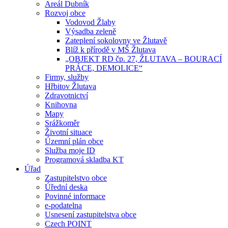
Areál Dubník
Rozvoj obce
Vodovod Žlaby
Výsadba zeleně
Zateplení sokolovny ve Žlutavě
Blíž k přírodě v MŠ Žlutava
„OBJEKT RD čp. 27, ŽLUTAVA – BOURACÍ
PRÁCE, DEMOLICE“
Firmy, služby
Hřbitov Žlutava
Zdravotnictví
Knihovna
Mapy
Srážkoměr
Životní situace
Územní plán obce
Služba moje ID
Programová skladba KT
Úřad
Zastupitelstvo obce
Úřední deska
Povinné informace
e-podatelna
Usnesení zastupitelstva obce
Czech POINT