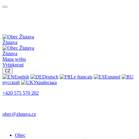
Žlutava
Žlutava
Mapa webu
Vytisknout
CZ
English
Deutsch
Le français
Espanol
русский
Українська
+420 575 570 202
obec@zlutava.cz
Obec