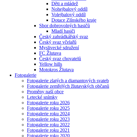
Děti a mládež
Nohejbalový oddíl
Volejbalový oddíl
Dotace Zlínského kraje
Sbor dobrovolných hasičů
Mladí hasiči
Český zahrádkářský svaz
Český svaz včelařů
Myslivecké sdružení
FC Žlutava
Český svaz chovatelů
Yellow hills
Motokros Žlutava
Fotogalerie
Fotogalerie zlatých a diamantových svateb
Fotogalerie zemřelých žlutavských občanů
Proměny naší obce
Letecké snímky
Fotogalerie roku 2026
Fotogalerie roku 2025
Fotogalerie roku 2024
Fotogalerie roku 2023
Fotogalerie roku 2022
Fotogalerie roku 2021
Fotogalerie roku 2020