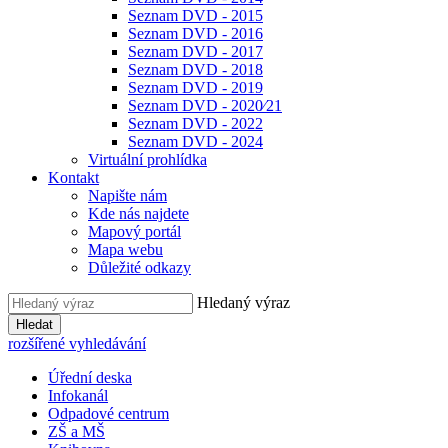
Seznam DVD - 2015
Seznam DVD - 2016
Seznam DVD - 2017
Seznam DVD - 2018
Seznam DVD - 2019
Seznam DVD - 2020⁄21
Seznam DVD - 2022
Seznam DVD - 2024
Virtuální prohlídka
Kontakt
Napište nám
Kde nás najdete
Mapový portál
Mapa webu
Důležité odkazy
Hledaný výraz
Hledat
rozšířené vyhledávání
Úřední deska
Infokanál
Odpadové centrum
ZŠ a MŠ