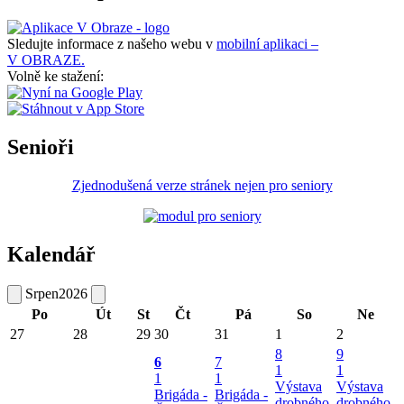
Sledujte informace z našeho webu v
mobilní aplikaci –
V OBRAZE.
Volně ke stažení:
Senioři
Zjednodušená verze stránek nejen pro seniory
Kalendář
Srpen
2026
Po
Út
St
Čt
Pá
So
Ne
27
28
29
30
31
1
2
8
9
6
7
1
1
1
1
Výstava
Výstava
Brigáda -
Brigáda -
drobného
drobného