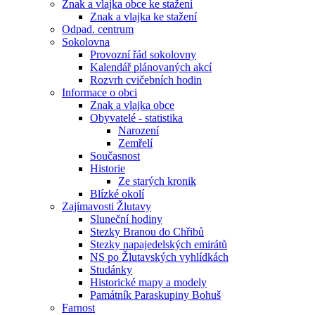
Znak a vlajka obce ke stažení
Znak a vlajka ke stažení
Odpad. centrum
Sokolovna
Provozní řád sokolovny
Kalendář plánovaných akcí
Rozvrh cvičebních hodin
Informace o obci
Znak a vlajka obce
Obyvatelé - statistika
Narození
Zemřelí
Současnost
Historie
Ze starých kronik
Blízké okolí
Zajímavosti Žlutavy
Sluneční hodiny
Stezky Branou do Chřibů
Stezky napajedelských emirátů
NS po Žlutavských vyhlídkách
Studánky
Historické mapy a modely
Památník Paraskupiny Bohuš
Farnost