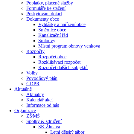
Poplatky, placené služby
Formuláře ke stažení
Poskytování dotací
Dokumenty obce
Vyhlášky a nařízení obce
Směrnice obce
Kanalizační řád
Smlouvy
Místní program obnovy venkova
Rozpočty
Rozpočet obce
Rozklikávací rozpočet
Rozpočet dalších subjektů
Volby
Povodňový plán
GDPR
Aktuálně
Aktuality
Kalendář akcí
Informace od nás
Organizace
ZŠ⁄MŠ
Spolky & sdružení
SK Žlutava
Letní dětský tábor