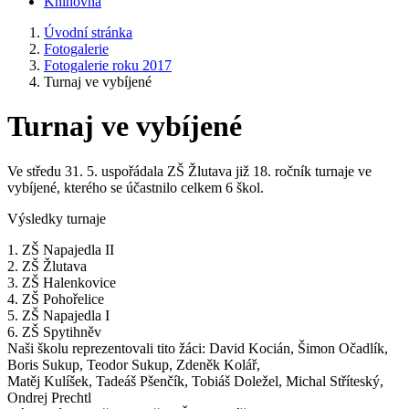
Knihovna
Úvodní stránka
Fotogalerie
Fotogalerie roku 2017
Turnaj ve vybíjené
Turnaj ve vybíjené
Ve středu 31. 5. uspořádala ZŠ Žlutava již 18. ročník turnaje ve
vybíjené, kterého se účastnilo celkem 6 škol.
Výsledky turnaje
1. ZŠ Napajedla II
2. ZŠ Žlutava
3. ZŠ Halenkovice
4. ZŠ Pohořelice
5. ZŠ Napajedla I
6. ZŠ Spytihněv
Naši školu reprezentovali tito žáci: David Kocián, Šimon Očadlík,
Boris Sukup, Teodor Sukup, Zdeněk Kolář,
Matěj Kulíšek, Tadeáš Pšenčík, Tobiáš Doležel, Michal Stříteský,
Ondrej Prechtl