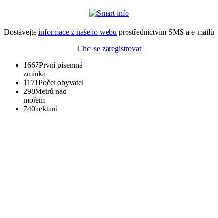
Dostávejte
informace z našeho webu
prostřednictvím SMS a e-mailů
Chci se zaregistrovat
1667
První písemná
zmínka
1171
Počet obyvatel
298
Metrů nad
mořem
740
hektarů