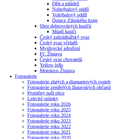
Děti a mládež
Nohejbalový oddíl
Volejbalový oddíl
Dotace Zlínského kraje
Sbor dobrovolných hasičů
Mladí hasiči
Český zahrádkářský svaz
Český svaz včelařů
Myslivecké sdružení
FC Žlutava
Český svaz chovatelů
Yellow hills
Motokros Žlutava
Fotogalerie
Fotogalerie zlatých a diamantových svateb
Fotogalerie zemřelých žlutavských občanů
Proměny naší obce
Letecké snímky
Fotogalerie roku 2026
Fotogalerie roku 2025
Fotogalerie roku 2024
Fotogalerie roku 2023
Fotogalerie roku 2022
Fotogalerie roku 2021
Fotogalerie roku 2020