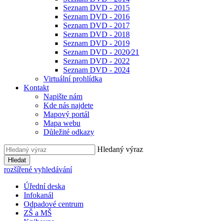
Seznam DVD - 2015
Seznam DVD - 2016
Seznam DVD - 2017
Seznam DVD - 2018
Seznam DVD - 2019
Seznam DVD - 2020⁄21
Seznam DVD - 2022
Seznam DVD - 2024
Virtuální prohlídka
Kontakt
Napište nám
Kde nás najdete
Mapový portál
Mapa webu
Důležité odkazy
Hledaný výraz
Hledat
rozšířené vyhledávání
Úřední deska
Infokanál
Odpadové centrum
ZŠ a MŠ