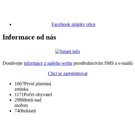
Facebook stránky obce
Informace od nás
Dostávejte
informace z našeho webu
prostřednictvím SMS a e-mailů
Chci se zaregistrovat
1667
První písemná
zmínka
1171
Počet obyvatel
298
Metrů nad
mořem
740
hektarů