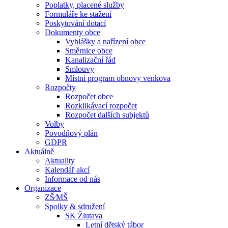
Poplatky, placené služby
Formuláře ke stažení
Poskytování dotací
Dokumenty obce
Vyhlášky a nařízení obce
Směrnice obce
Kanalizační řád
Smlouvy
Místní program obnovy venkova
Rozpočty
Rozpočet obce
Rozklikávací rozpočet
Rozpočet dalších subjektů
Volby
Povodňový plán
GDPR
Aktuálně
Aktuality
Kalendář akcí
Informace od nás
Organizace
ZŠ⁄MŠ
Spolky & sdružení
SK Žlutava
Letní dětský tábor