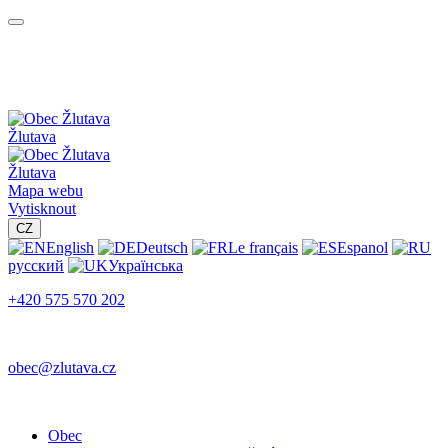
Žlutava
Žlutava
Mapa webu
Vytisknout
CZ
English
Deutsch
Le français
Espanol
русский
Українська
+420 575 570 202
obec@zlutava.cz
Obec