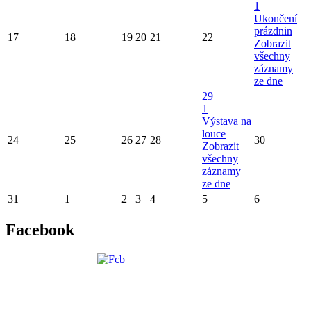
1
Ukončení
prázdnin
17
18
19
20
21
22
Zobrazit
všechny
záznamy
ze dne
29
1
Výstava na
louce
24
25
26
27
28
30
Zobrazit
všechny
záznamy
ze dne
31
1
2
3
4
5
6
Facebook