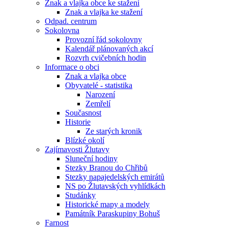
Znak a vlajka obce ke stažení
Znak a vlajka ke stažení
Odpad. centrum
Sokolovna
Provozní řád sokolovny
Kalendář plánovaných akcí
Rozvrh cvičebních hodin
Informace o obci
Znak a vlajka obce
Obyvatelé - statistika
Narození
Zemřelí
Současnost
Historie
Ze starých kronik
Blízké okolí
Zajímavosti Žlutavy
Sluneční hodiny
Stezky Branou do Chřibů
Stezky napajedelských emirátů
NS po Žlutavských vyhlídkách
Studánky
Historické mapy a modely
Památník Paraskupiny Bohuš
Farnost