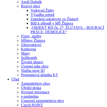
Areál Dubník
Rozvoj obce
Vodovod Žlaby
Výsadba zeleně
Zateplení sokolovny ve Žlutavě
Blíž k přírodě v MŠ Žlutava
„OBJEKT RD čp. 27, ŽLUTAVA – BOURACÍ
PRÁCE, DEMOLICE“
Firmy, služby
Hřbitov Žlutava
Zdravotnictví
Knihovna
Mapy
Srážkoměr
Životní situace
Územní plán obce
Služba moje ID
Programová skladba KT
Úřad
Zastupitelstvo obce
Úřední deska
Povinné informace
e-podatelna
Usnesení zastupitelstva obce
Czech POINT