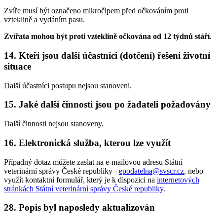
Zvíře musí být označeno mikročipem před očkováním proti
vzteklině a vydáním pasu.
Zvířata mohou být proti vzteklině očkována od 12 týdnů stáří
.
14. Kteří jsou další účastníci (dotčení) řešení životní
situace
Další účastníci postupu nejsou stanoveni.
15. Jaké další činnosti jsou po žadateli požadovány
Další činnosti nejsou stanoveny.
16. Elektronická služba, kterou lze využít
Případný dotaz můžete zaslat na e-mailovou adresu Státní
veterinární správy České republiky -
epodatelna@svscr.cz
, nebo
využít kontaktní formulář, který je k dispozici na
internetových
stránkách Státní veterinární správy České republiky
.
28. Popis byl naposledy aktualizován