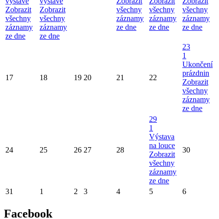
výstavě
výstavě
Zobrazit
Zobrazit
Zobrazit
Zobrazit
Zobrazit
všechny
všechny
všechny
všechny
všechny
záznamy
záznamy
záznamy
záznamy
záznamy
ze dne
ze dne
ze dne
ze dne
ze dne
23
1
Ukončení
prázdnin
17
18
19
20
21
22
Zobrazit
všechny
záznamy
ze dne
29
1
Výstava
na louce
24
25
26
27
28
30
Zobrazit
všechny
záznamy
ze dne
31
1
2
3
4
5
6
Facebook