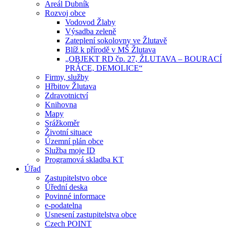
Areál Dubník
Rozvoj obce
Vodovod Žlaby
Výsadba zeleně
Zateplení sokolovny ve Žlutavě
Blíž k přírodě v MŠ Žlutava
„OBJEKT RD čp. 27, ŽLUTAVA – BOURACÍ
PRÁCE, DEMOLICE“
Firmy, služby
Hřbitov Žlutava
Zdravotnictví
Knihovna
Mapy
Srážkoměr
Životní situace
Územní plán obce
Služba moje ID
Programová skladba KT
Úřad
Zastupitelstvo obce
Úřední deska
Povinné informace
e-podatelna
Usnesení zastupitelstva obce
Czech POINT