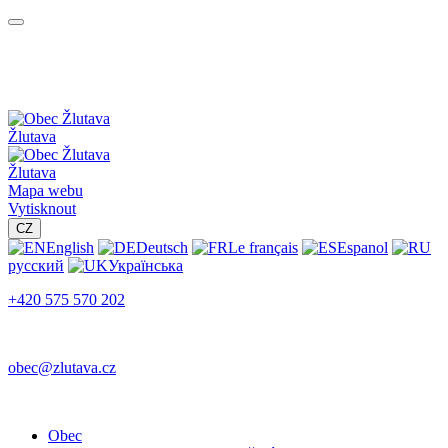
Žlutava
Žlutava
Mapa webu
Vytisknout
CZ
English
Deutsch
Le français
Espanol
русский
Українська
+420 575 570 202
obec@zlutava.cz
Obec