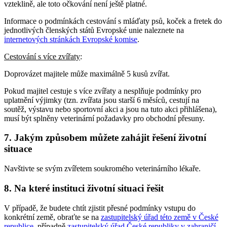
vzteklině, ale toto očkování není ještě platné.
Informace o podmínkách cestování s mláďaty psů, koček a fretek do
jednotlivých členských států Evropské unie naleznete na
internetových stránkách Evropské komise
.
Cestování s více zvířaty
:
Doprovázet majitele může maximálně 5 kusů zvířat.
Pokud majitel cestuje s více zvířaty a nesplňuje podmínky pro
uplatnění výjimky (tzn. zvířata jsou starší 6 měsíců, cestují na
soutěž, výstavu nebo sportovní akci a jsou na tuto akci přihlášena),
musí být splněny veterinární požadavky pro obchodní přesuny.
7. Jakým způsobem můžete zahájit řešení životní
situace
Navštivte se svým zvířetem soukromého veterinárního lékaře.
8. Na které instituci životní situaci řešit
V případě, že budete chtít zjistit přesné podmínky vstupu do
konkrétní země, obraťte se na
zastupitelský úřad této země v České
republice
, případně
zastupitelský úřad České republiky v zahraničí
,