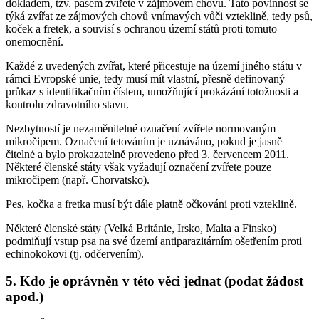
dokladem, tzv. pasem zvířete v zájmovém chovu. Tato povinnost se
týká zvířat ze zájmových chovů vnímavých vůči vzteklině, tedy psů,
koček a fretek, a souvisí s ochranou území států proti tomuto
onemocnění.
Každé z uvedených zvířat, které přicestuje na území jiného státu v
rámci Evropské unie, tedy musí mít vlastní, přesně definovaný
průkaz s identifikačním číslem, umožňující prokázání totožnosti a
kontrolu zdravotního stavu.
Nezbytností je nezaměnitelné označení zvířete normovaným
mikročipem. Označení tetováním je uznáváno, pokud je jasně
čitelné a bylo prokazatelně provedeno před 3. červencem 2011.
Některé členské státy však vyžadují označení zvířete pouze
mikročipem (např. Chorvatsko).
Pes, kočka a fretka musí být dále platně očkováni proti vzteklině.
Některé členské státy (Velká Británie, Irsko, Malta a Finsko)
podmiňují vstup psa na své území antiparazitárním ošetřením proti
echinokokovi (tj. odčervením).
5. Kdo je oprávněn v této věci jednat (podat žádost
apod.)