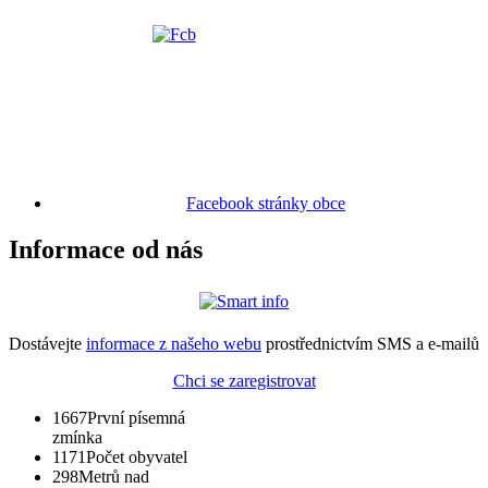
Facebook stránky obce
Informace od nás
Dostávejte
informace z našeho webu
prostřednictvím SMS a e-mailů
Chci se zaregistrovat
1667
První písemná
zmínka
1171
Počet obyvatel
298
Metrů nad