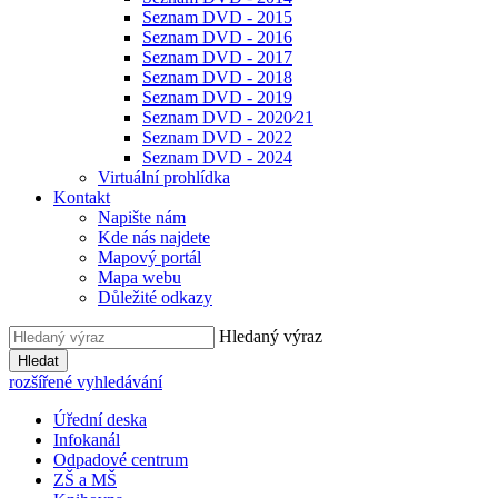
Seznam DVD - 2015
Seznam DVD - 2016
Seznam DVD - 2017
Seznam DVD - 2018
Seznam DVD - 2019
Seznam DVD - 2020⁄21
Seznam DVD - 2022
Seznam DVD - 2024
Virtuální prohlídka
Kontakt
Napište nám
Kde nás najdete
Mapový portál
Mapa webu
Důležité odkazy
Hledaný výraz
Hledat
rozšířené vyhledávání
Úřední deska
Infokanál
Odpadové centrum
ZŠ a MŠ