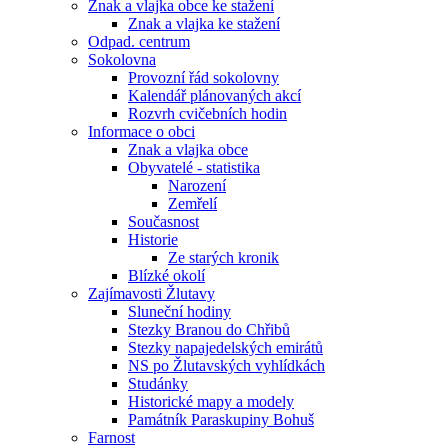
Znak a vlajka obce ke stažení
Znak a vlajka ke stažení
Odpad. centrum
Sokolovna
Provozní řád sokolovny
Kalendář plánovaných akcí
Rozvrh cvičebních hodin
Informace o obci
Znak a vlajka obce
Obyvatelé - statistika
Narození
Zemřelí
Současnost
Historie
Ze starých kronik
Blízké okolí
Zajímavosti Žlutavy
Sluneční hodiny
Stezky Branou do Chřibů
Stezky napajedelských emirátů
NS po Žlutavských vyhlídkách
Studánky
Historické mapy a modely
Památník Paraskupiny Bohuš
Farnost