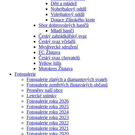
Děti a mládež
Nohejbalový oddíl
Volejbalový oddíl
Dotace Zlínského kraje
Sbor dobrovolných hasičů
Mladí hasiči
Český zahrádkářský svaz
Český svaz včelařů
Myslivecké sdružení
FC Žlutava
Český svaz chovatelů
Yellow hills
Motokros Žlutava
Fotogalerie
Fotogalerie zlatých a diamantových svateb
Fotogalerie zemřelých žlutavských občanů
Proměny naší obce
Letecké snímky
Fotogalerie roku 2026
Fotogalerie roku 2025
Fotogalerie roku 2024
Fotogalerie roku 2023
Fotogalerie roku 2022
Fotogalerie roku 2021
Fotogalerie roku 2020