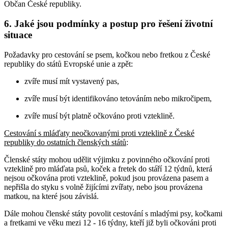
Občan České republiky.
6. Jaké jsou podmínky a postup pro řešení životní
situace
Požadavky pro cestování se psem, kočkou nebo fretkou z České
republiky do států Evropské unie a zpět:
zvíře musí mít vystavený pas,
zvíře musí být identifikováno tetováním nebo mikročipem,
zvíře musí být platně očkováno proti vzteklině.
Cestování s mláďaty neočkovanými proti vzteklině z České
republiky do ostatních členských států
:
Členské státy mohou udělit výjimku z povinného očkování proti
vzteklině pro mláďata psů, koček a fretek do stáří 12 týdnů, která
nejsou očkována proti vzteklině, pokud jsou provázena pasem a
nepřišla do styku s volně žijícími zvířaty, nebo jsou provázena
matkou, na které jsou závislá.
Dále mohou členské státy povolit cestování s mladými psy, kočkami
a fretkami ve věku mezi 12 - 16 týdny, kteří již byli očkováni proti