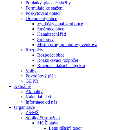
Poplatky, placené služby
Formuláře ke stažení
Poskytování dotací
Dokumenty obce
Vyhlášky a nařízení obce
Směrnice obce
Kanalizační řád
Smlouvy
Místní program obnovy venkova
Rozpočty
Rozpočet obce
Rozklikávací rozpočet
Rozpočet dalších subjektů
Volby
Povodňový plán
GDPR
Aktuálně
Aktuality
Kalendář akcí
Informace od nás
Organizace
ZŠ⁄MŠ
Spolky & sdružení
SK Žlutava
Letní dětský tábor