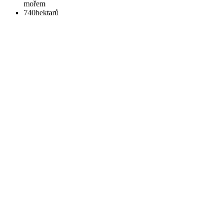
mořem
740
hektarů