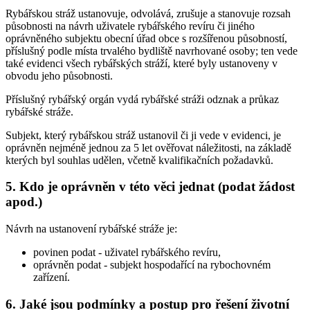
Rybářskou stráž ustanovuje, odvolává, zrušuje a stanovuje rozsah
působnosti na návrh uživatele rybářského revíru či jiného
oprávněného subjektu obecní úřad obce s rozšířenou působností,
příslušný podle místa trvalého bydliště navrhované osoby; ten vede
také evidenci všech rybářských stráží, které byly ustanoveny v
obvodu jeho působnosti.
Příslušný rybářský orgán vydá rybářské stráži odznak a průkaz
rybářské stráže.
Subjekt, který rybářskou stráž ustanovil či ji vede v evidenci, je
oprávněn nejméně jednou za 5 let ověřovat náležitosti, na základě
kterých byl souhlas udělen, včetně kvalifikačních požadavků.
5. Kdo je oprávněn v této věci jednat (podat žádost
apod.)
Návrh na ustanovení rybářské stráže je:
povinen podat
- uživatel rybářského revíru,
oprávněn podat
- subjekt hospodařící na rybochovném
zařízení.
6. Jaké jsou podmínky a postup pro řešení životní