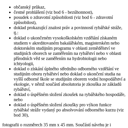
občanský průkaz,
čestné prohlášení (viz bod 6 - bezúhonnost),
posudek o zdravotní způsobilosti (viz bod 6 - zdravotní
způsobilost),
doklad prokazující znalost práv a povinností rybářské stráže,
tj.:
doklad o ukončeném vysokoškolském vzdělání získaném
studiem v akreditovaném bakalářském, magisterském nebo
doktorském studijním programu v oblasti zemědělství ve
studijních oborech se zaměřením na rybářství nebo v oblasti
přírodních věd se zaměřením na hydrobiologii nebo
ichtyologii,
doklad o získání úplného středního odborného vzdělání ve
studijním oboru rybářství nebo doklad o ukončení studia na
vyšší odborné škole se studijním oborem vodní hospodářství a
ekologie, v němž součástí absolutoria je zkouška ze základů
rybářství,
doklad o úspěšném složení zkoušek na rybářského hospodáře,
nebo
doklad o úspěšném složení zkoušky pro výkon funkce
rybářské stráže vydaný po absolvování odborného kurzu (viz
bod 30),
fotografii o rozměrech 35 mm x 45 mm. Součástí návrhu je i