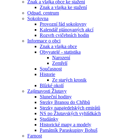
Znak a vlajka obce ke stažení
Znak a vlajka ke stažení
Odpad. centrum
Sokolovna
Provozní řád sokolovny
Kalendář plánovaných akcí
Rozvrh cvičebních hodin
Informace o obci
Znak a vlajka obce
Obyvatelé - statistika
Narození
Zemřelí
Současnost
Historie
Ze starých kronik
Blízké okolí
Zajímavosti Žlutavy
Sluneční hodiny
Stezky Branou do Chřibů
Stezky napajedelských emirátů
NS po Žlutavských vyhlídkách
Studánky
Historické mapy a modely
Památník Paraskupiny Bohuš
Farnost