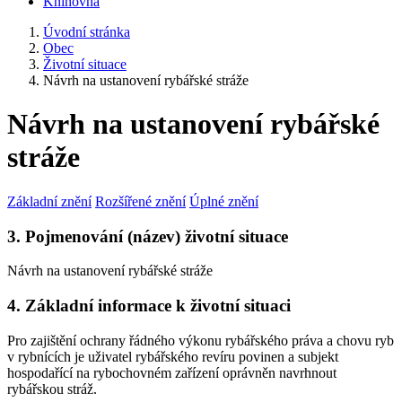
Knihovna
Úvodní stránka
Obec
Životní situace
Návrh na ustanovení rybářské stráže
Návrh na ustanovení rybářské
stráže
Základní znění
Rozšířené znění
Úplné znění
3. Pojmenování (název) životní situace
Návrh na ustanovení rybářské stráže
4. Základní informace k životní situaci
Pro zajištění ochrany řádného výkonu rybářského práva a chovu ryb
v rybnících je uživatel rybářského revíru povinen a subjekt
hospodařící na rybochovném zařízení oprávněn navrhnout
rybářskou stráž.