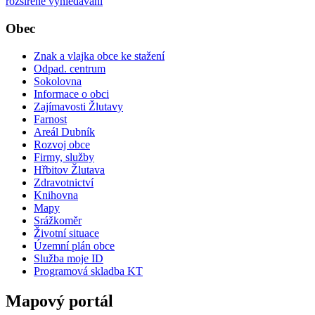
rozšířené vyhledávání
Obec
Znak a vlajka obce ke stažení
Odpad. centrum
Sokolovna
Informace o obci
Zajímavosti Žlutavy
Farnost
Areál Dubník
Rozvoj obce
Firmy, služby
Hřbitov Žlutava
Zdravotnictví
Knihovna
Mapy
Srážkoměr
Životní situace
Územní plán obce
Služba moje ID
Programová skladba KT
Mapový portál