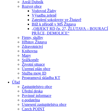
Areál Dubník
Rozvoj obce
Vodovod Žlaby
Výsadba zeleně
Zateplení sokolovny ve Žlutavě
Blíž k přírodě v MŠ Žlutava
„OBJEKT RD čp. 27, ŽLUTAVA – BOURACÍ
PRÁCE, DEMOLICE“
Firmy, služby
Hřbitov Žlutava
Zdravotnictví
Knihovna
Mapy
Srážkoměr
Životní situace
Územní plán obce
Služba moje ID
Programová skladba KT
Úřad
Zastupitelstvo obce
Úřední deska
Povinné informace
e-podatelna
Usnesení zastupitelstva obce
Czech POINT