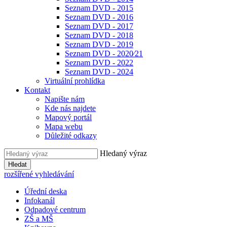
Seznam DVD - 2015
Seznam DVD - 2016
Seznam DVD - 2017
Seznam DVD - 2018
Seznam DVD - 2019
Seznam DVD - 2020⁄21
Seznam DVD - 2022
Seznam DVD - 2024
Virtuální prohlídka
Kontakt
Napište nám
Kde nás najdete
Mapový portál
Mapa webu
Důležité odkazy
Hledaný výraz
Hledat
rozšířené vyhledávání
Úřední deska
Infokanál
Odpadové centrum
ZŠ a MŠ