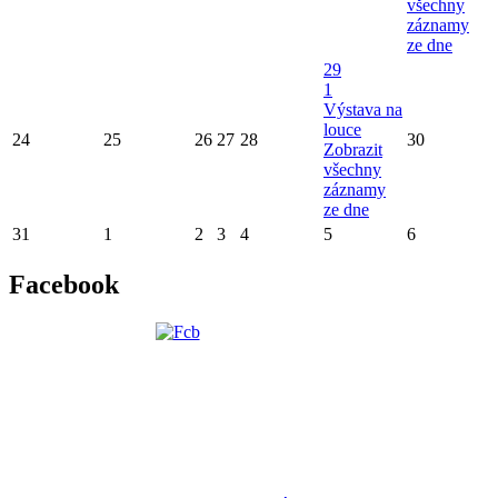
všechny
záznamy
ze dne
29
1
Výstava na
louce
24
25
26
27
28
30
Zobrazit
všechny
záznamy
ze dne
31
1
2
3
4
5
6
Facebook