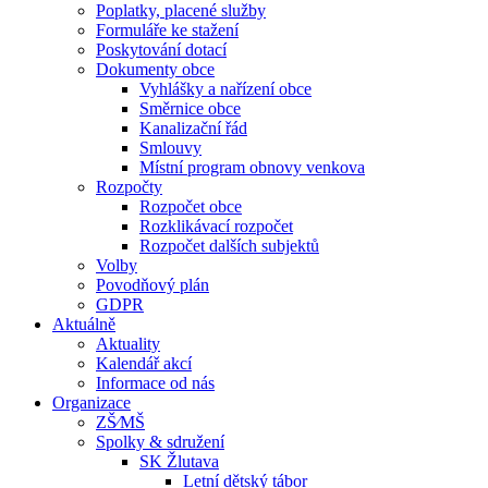
Poplatky, placené služby
Formuláře ke stažení
Poskytování dotací
Dokumenty obce
Vyhlášky a nařízení obce
Směrnice obce
Kanalizační řád
Smlouvy
Místní program obnovy venkova
Rozpočty
Rozpočet obce
Rozklikávací rozpočet
Rozpočet dalších subjektů
Volby
Povodňový plán
GDPR
Aktuálně
Aktuality
Kalendář akcí
Informace od nás
Organizace
ZŠ⁄MŠ
Spolky & sdružení
SK Žlutava
Letní dětský tábor