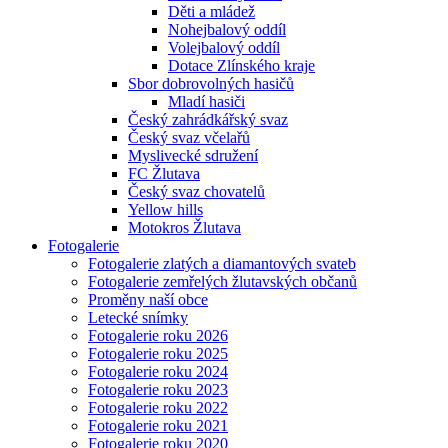
Děti a mládež
Nohejbalový oddíl
Volejbalový oddíl
Dotace Zlínského kraje
Sbor dobrovolných hasičů
Mladí hasiči
Český zahrádkářský svaz
Český svaz včelařů
Myslivecké sdružení
FC Žlutava
Český svaz chovatelů
Yellow hills
Motokros Žlutava
Fotogalerie
Fotogalerie zlatých a diamantových svateb
Fotogalerie zemřelých žlutavských občanů
Proměny naší obce
Letecké snímky
Fotogalerie roku 2026
Fotogalerie roku 2025
Fotogalerie roku 2024
Fotogalerie roku 2023
Fotogalerie roku 2022
Fotogalerie roku 2021
Fotogalerie roku 2020