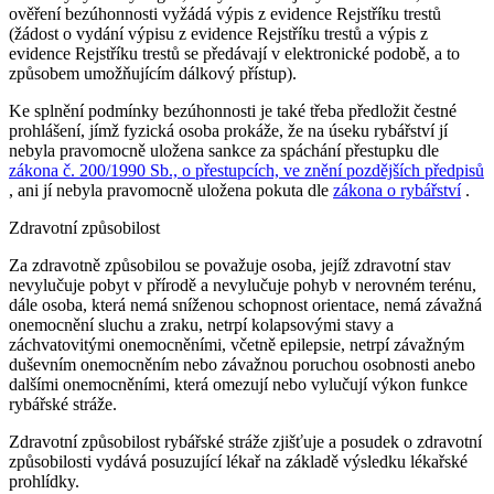
ověření bezúhonnosti vyžádá výpis z evidence Rejstříku trestů
(žádost o vydání výpisu z evidence Rejstříku trestů a výpis z
evidence Rejstříku trestů se předávají v elektronické podobě, a to
způsobem umožňujícím dálkový přístup).
Ke splnění podmínky bezúhonnosti je také třeba předložit čestné
prohlášení, jímž fyzická osoba prokáže, že na úseku rybářství jí
nebyla pravomocně uložena sankce za spáchání přestupku dle
zákona č. 200/1990 Sb., o přestupcích, ve znění pozdějších předpisů
, ani jí nebyla pravomocně uložena pokuta dle
zákona o rybářství
.
Zdravotní způsobilost
Za zdravotně způsobilou se považuje osoba, jejíž zdravotní stav
nevylučuje pobyt v přírodě a nevylučuje pohyb v nerovném terénu,
dále osoba, která nemá sníženou schopnost orientace, nemá závažná
onemocnění sluchu a zraku, netrpí kolapsovými stavy a
záchvatovitými onemocněními, včetně epilepsie, netrpí závažným
duševním onemocněním nebo závažnou poruchou osobnosti anebo
dalšími onemocněními, která omezují nebo vylučují výkon funkce
rybářské stráže.
Zdravotní způsobilost rybářské stráže zjišťuje a posudek o zdravotní
způsobilosti vydává posuzující lékař na základě výsledku lékařské
prohlídky.