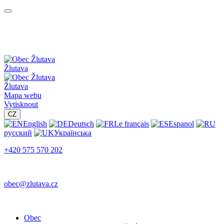
Žlutava
Žlutava
Mapa webu
Vytisknout
CZ
English
Deutsch
Le français
Espanol
русский
Українська
+420 575 570 202
obec@zlutava.cz
Obec