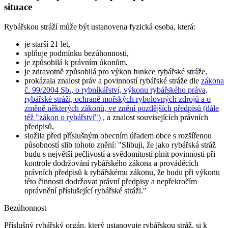
situace
Rybářskou stráží může být ustanovena fyzická osoba, která:
je starší 21 let,
splňuje podmínku bezúhonnosti,
je způsobilá k právním úkonům,
je zdravotně způsobilá pro výkon funkce rybářské stráže,
prokázala znalost práv a povinností rybářské stráže dle
zákona
č. 99/2004 Sb., o rybníkářství, výkonu rybářského práva,
rybářské stráži, ochraně mořských rybolovných zdrojů a o
změně některých zákonů, ve znění pozdějších předpisů (dále
též "zákon o rybářství")
, a znalost souvisejících právních
předpisů,
složila před příslušným obecním úřadem obce s rozšířenou
působností slib tohoto znění:
"Slibuji, že jako rybářská stráž
budu s největší pečlivostí a svědomitostí plnit povinnosti při
kontrole dodržování rybářského zákona a prováděcích
právních předpisů k rybářskému zákonu, že budu při výkonu
této činnosti dodržovat právní předpisy a nepřekročím
oprávnění příslušející rybářské stráži."
Bezúhonnost
Příslušný rybářský orgán, který ustanovuje rybářskou stráž, si k