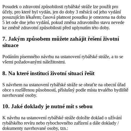
Posudek o zdravotní způsobilosti rybářské stráže lze použít pro
účely, pro které byl vydán, jen do doby 3 měsíců od jeho vydání
posuzujícím lékařem; časová platnost posudku je omezena na dobu
5 let ode dne jeho vydání, pokud změna zdravotního stavu nevede
ke změně zdravotní způsobilosti před uplynutím této doby.
7. Jakým způsobem můžete zahájit řešení životní
situace
Podáním písemného návrhu na ustanovení rybářské stráže, a to se
všemi požadovanými náležitostmi.
8. Na které instituci životní situaci řešit
S návrhem na ustanovení rybářské stráže se obraťte na obecní úřad
obce s rozšířenou působností, příslušný podle místa trvalého bydliště
navrhované osoby.
10. Jaké doklady je nutné mít s sebou
K návrhu na ustanovení rybářské stráže doložte doklad o užívání
rybářského revíru nebo rybochovného zařízení a dále doklady /
dokumenty navrhované osoby, tzn.: