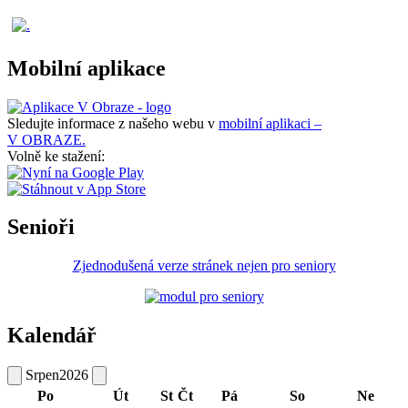
Mobilní aplikace
Sledujte informace z našeho webu v
mobilní aplikaci –
V OBRAZE.
Volně ke stažení:
Senioři
Zjednodušená verze stránek nejen pro seniory
Kalendář
Srpen
2026
Po
Út
St
Čt
Pá
So
Ne