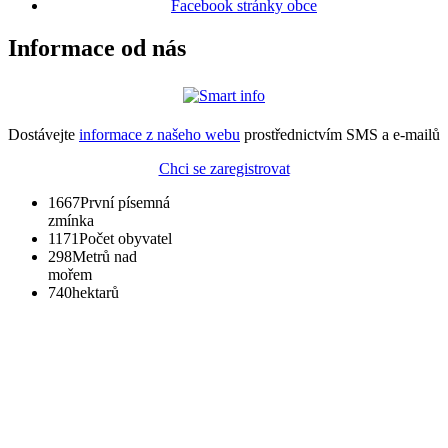
Facebook stránky obce
Informace od nás
Dostávejte
informace z našeho webu
prostřednictvím SMS a e-mailů
Chci se zaregistrovat
1667
První písemná
zmínka
1171
Počet obyvatel
298
Metrů nad
mořem
740
hektarů