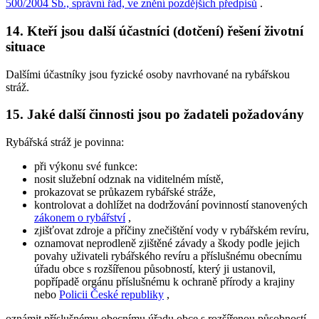
500/2004 Sb., správní řád, ve znění pozdějších předpisů
.
14. Kteří jsou další účastníci (dotčení) řešení životní
situace
Dalšími účastníky jsou fyzické osoby navrhované na rybářskou
stráž.
15. Jaké další činnosti jsou po žadateli požadovány
Rybářská stráž je povinna:
při výkonu své funkce:
nosit služební odznak na viditelném místě,
prokazovat se průkazem rybářské stráže,
kontrolovat a dohlížet na dodržování povinností stanovených
zákonem o rybářství
,
zjišťovat zdroje a příčiny znečištění vody v rybářském revíru,
oznamovat neprodleně zjištěné závady a škody podle jejich
povahy uživateli rybářského revíru a příslušnému obecnímu
úřadu obce s rozšířenou působností, který ji ustanovil,
popřípadě orgánu příslušnému k ochraně přírody a krajiny
nebo
Policii České republiky
,
oznámit příslušnému obecnímu úřadu obce s rozšířenou působností