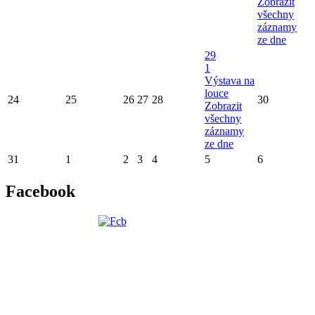
Zobrazit
všechny
záznamy
ze dne
29
1
Výstava na
louce
24
25
26
27
28
30
Zobrazit
všechny
záznamy
ze dne
31
1
2
3
4
5
6
Facebook