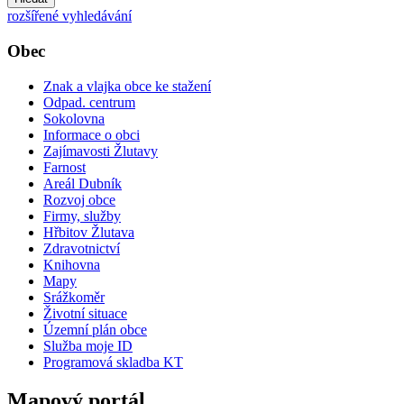
rozšířené vyhledávání
Obec
Znak a vlajka obce ke stažení
Odpad. centrum
Sokolovna
Informace o obci
Zajímavosti Žlutavy
Farnost
Areál Dubník
Rozvoj obce
Firmy, služby
Hřbitov Žlutava
Zdravotnictví
Knihovna
Mapy
Srážkoměr
Životní situace
Územní plán obce
Služba moje ID
Programová skladba KT
Mapový portál