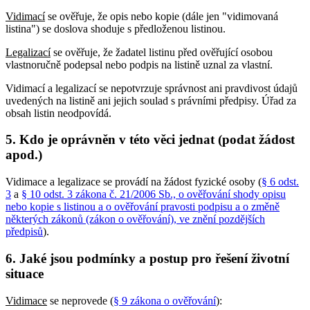
Vidimací
se ověřuje, že opis nebo kopie (dále jen "vidimovaná
listina") se doslova shoduje s předloženou listinou.
Legalizací
se ověřuje, že žadatel listinu před ověřující osobou
vlastnoručně podepsal nebo podpis na listině uznal za vlastní.
Vidimací a legalizací se nepotvrzuje správnost ani pravdivost údajů
uvedených na listině ani jejich soulad s právními předpisy. Úřad za
obsah listin neodpovídá.
5. Kdo je oprávněn v této věci jednat (podat žádost
apod.)
Vidimace a legalizace se provádí na žádost fyzické osoby (
§ 6 odst.
3
a
§ 10 odst. 3 zákona č. 21/2006 Sb., o ověřování shody opisu
nebo kopie s listinou a o ověřování pravosti podpisu a o změně
některých zákonů (zákon o ověřování), ve znění pozdějších
předpisů
).
6. Jaké jsou podmínky a postup pro řešení životní
situace
Vidimace
se neprovede (
§ 9 zákona o ověřování
):