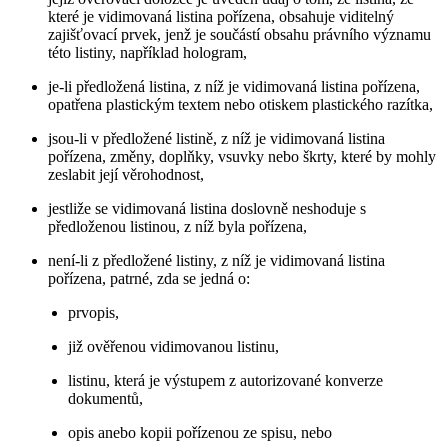
které je vidimovaná listina pořízena, obsahuje viditelný
zajišťovací prvek, jenž je součástí obsahu právního významu
této listiny, například hologram,
je-li předložená listina, z níž je vidimovaná listina pořízena,
opatřena plastickým textem nebo otiskem plastického razítka,
jsou-li v předložené listině, z níž je vidimovaná listina
pořízena, změny, doplňky, vsuvky nebo škrty, které by mohly
zeslabit její věrohodnost,
jestliže se vidimovaná listina doslovně neshoduje s
předloženou listinou, z níž byla pořízena,
není-li z předložené listiny, z níž je vidimovaná listina
pořízena, patrné, zda se jedná o:
prvopis,
již ověřenou vidimovanou listinu,
listinu, která je výstupem z autorizované konverze
dokumentů,
opis anebo kopii pořízenou ze spisu, nebo