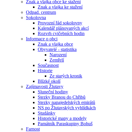
Znak a vlajka obce ke stažení
Znak a vlajka ke stažení
Odpad. centrum
Sokolovna
Provozní řád sokolovny
Kalendář plánovaných akcí
Rozvrh cvičebních hodin
Informace o obci
Znak a vlajka obce
Obyvatelé - statistika
Narození
Zemřelí
Současnost
Historie
Ze starých kronik
Blízké okolí
Zajímavosti Žlutavy
Sluneční hodiny
Stezky Branou do Chřibů
Stezky napajedelských emirátů
NS po Žlutavských vyhlídkách
Studánky
Historické mapy a modely
Památník Paraskupiny Bohuš
Farnost