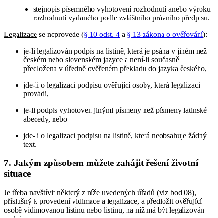
stejnopis písemného vyhotovení rozhodnutí anebo výroku
rozhodnutí vydaného podle zvláštního právního předpisu.
Legalizace
se neprovede (
§ 10 odst. 4
a
§ 13 zákona o ověřování
):
je-li legalizován podpis na listině, která je psána v jiném než
českém nebo slovenském jazyce a není-li současně
předložena v úředně ověřeném překladu do jazyka českého,
jde-li o legalizaci podpisu ověřující osoby, která legalizaci
provádí,
je-li podpis vyhotoven jinými písmeny než písmeny latinské
abecedy, nebo
jde-li o legalizaci podpisu na listině, která neobsahuje žádný
text.
7. Jakým způsobem můžete zahájit řešení životní
situace
Je třeba navštívit některý z níže uvedených úřadů (viz bod 08),
příslušný k provedení vidimace a legalizace, a předložit ověřující
osobě vidimovanou listinu nebo listinu, na níž má být legalizován