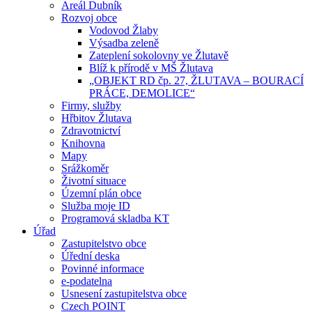
Areál Dubník
Rozvoj obce
Vodovod Žlaby
Výsadba zeleně
Zateplení sokolovny ve Žlutavě
Blíž k přírodě v MŠ Žlutava
„OBJEKT RD čp. 27, ŽLUTAVA – BOURACÍ
PRÁCE, DEMOLICE“
Firmy, služby
Hřbitov Žlutava
Zdravotnictví
Knihovna
Mapy
Srážkoměr
Životní situace
Územní plán obce
Služba moje ID
Programová skladba KT
Úřad
Zastupitelstvo obce
Úřední deska
Povinné informace
e-podatelna
Usnesení zastupitelstva obce
Czech POINT