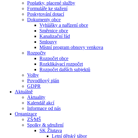
Poplatky, placené služby
Formuláře ke stažení
Poskytování dotací
Dokumenty obce
Vyhlášky a nařízení obce
Směrnice obce
Kanalizační řád
Smlouvy
Místní program obnovy venkova
Rozpočty
Rozpočet obce
Rozklikávací rozpočet
Rozpočet dalších subjektů
Volby
Povodňový plán
GDPR
Aktuálně
Aktuality
Kalendář akcí
Informace od nás
Organizace
ZŠ⁄MŠ
Spolky & sdružení
SK Žlutava
Letní dětský tábor