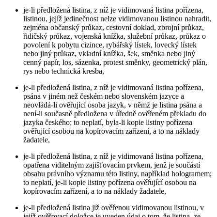
je-li předložená listina, z níž je vidimovaná listina pořízena,
listinou, jejíž jedinečnost nelze vidimovanou listinou nahradit,
zejména občanský průkaz, cestovní doklad, zbrojní průkaz,
řidičský průkaz, vojenská knížka, služební průkaz, průkaz o
povolení k pobytu cizince, rybářský lístek, lovecký lístek
nebo jiný průkaz, vkladní knížka, šek, směnka nebo jiný
cenný papír, los, sázenka, protest směnky, geometrický plán,
rys nebo technická kresba,
je-li předložená listina, z níž je vidimovaná listina pořízena,
psána v jiném než českém nebo slovenském jazyce a
neovládá-li ověřující osoba jazyk, v němž je listina psána a
není-li současně předložena v úředně ověřeném překladu do
jazyka českého; to neplatí, byla-li kopie listiny pořízena
ověřující osobou na kopírovacím zařízení, a to na náklady
žadatele,
je-li předložená listina, z níž je vidimovaná listina pořízena,
opatřena viditelným zajišťovacím prvkem, jenž je součástí
obsahu právního významu této listiny, například hologramem;
to neplatí, je-li kopie listiny pořízena ověřující osobou na
kopírovacím zařízení, a to na náklady žadatele,
je-li předložená listina již ověřenou vidimovanou listinou, v
jejíž ověřovací doložce je uveden údaj o tom, že listina, ze