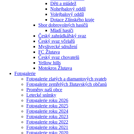
Děti a mládež
Nohejbalový oddíl
Volejbalový oddíl
Dotace Zlínského kraje
Sbor dobrovolných hasičů
Mladí hasiči
Český zahrádkářský svaz
Český svaz včelařů
Myslivecké sdružení
FC Žlutava
Český svaz chovatelů
Yellow hills
Motokros Žlutava
Fotogalerie
Fotogalerie zlatých a diamantových svateb
Fotogalerie zemřelých žlutavských občanů
Proměny naší obce
Letecké snímky
Fotogalerie roku 2026
Fotogalerie roku 2025
Fotogalerie roku 2024
Fotogalerie roku 2023
Fotogalerie roku 2022
Fotogalerie roku 2021
Fotogalerie roku 2020