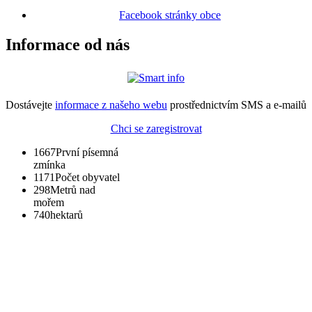
Facebook stránky obce
Informace od nás
Dostávejte
informace z našeho webu
prostřednictvím SMS a e-mailů
Chci se zaregistrovat
1667
První písemná
zmínka
1171
Počet obyvatel
298
Metrů nad
mořem
740
hektarů