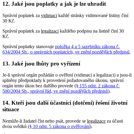
12. Jaké jsou poplatky a jak je lze uhradit
Správní poplatek za
vidimaci
každé stránky vidimované listiny činí
30 Kč.
Správní poplatek za
legalizaci
každého podpisu na listině činí 30
Kč.
Správní poplatky stanovuje
položka 4 a 5 sazebníku zákona č.
634/2004 Sb., o správních poplatcích, ve znění pozdějších předpisů
.
13. Jaké jsou lhůty pro vyřízení
Je-li správní orgán požádán o ověření (vidimaci a legalizaci) a jsou-li
splněny předpoklady k provedení požadovaného úkonu, správní
orgán tento úkon bez dalšího provede (
§ 155 odst. 2 zákona č.
500/2004 Sb., správní řád, ve znění pozdějších předpisů
).
14. Kteří jsou další účastníci (dotčení) řešení životní
situace
Nemůže-li žadatel číst nebo psát, provede se
legalizace
za účasti
dvou svědků (
§ 10 odst. 5 zákona o ověřování
).