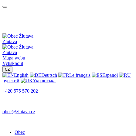
Žlutava
Žlutava
Mapa webu
Vytisknout
CZ
English
Deutsch
Le français
Espanol
русский
Українська
+420 575 570 202
obec@zlutava.cz
Obec