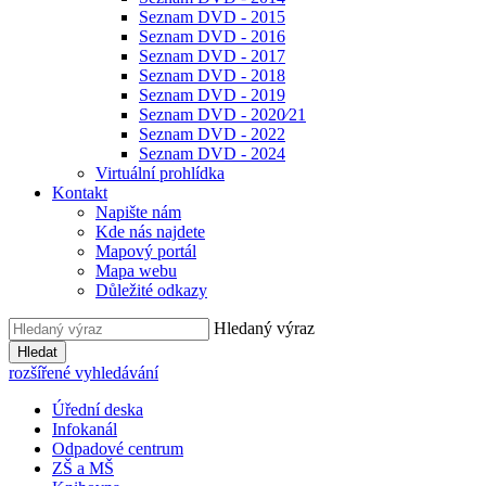
Seznam DVD - 2015
Seznam DVD - 2016
Seznam DVD - 2017
Seznam DVD - 2018
Seznam DVD - 2019
Seznam DVD - 2020⁄21
Seznam DVD - 2022
Seznam DVD - 2024
Virtuální prohlídka
Kontakt
Napište nám
Kde nás najdete
Mapový portál
Mapa webu
Důležité odkazy
Hledaný výraz
Hledat
rozšířené vyhledávání
Úřední deska
Infokanál
Odpadové centrum
ZŠ a MŠ