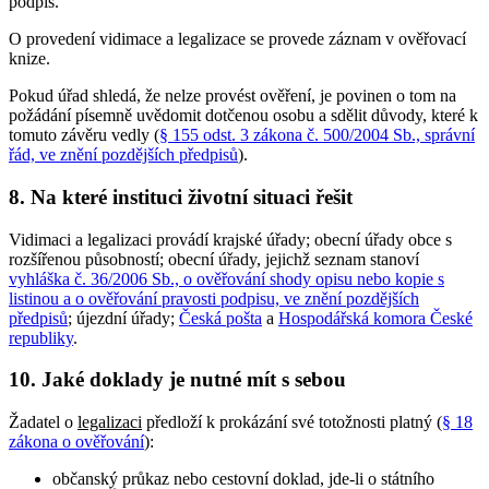
podpis.
O provedení vidimace a legalizace se provede záznam v ověřovací
knize.
Pokud úřad shledá, že nelze provést ověření, je povinen o tom na
požádání písemně uvědomit dotčenou osobu a sdělit důvody, které k
tomuto závěru vedly (
§ 155 odst. 3 zákona č. 500/2004 Sb., správní
řád, ve znění pozdějších předpisů
).
8. Na které instituci životní situaci řešit
Vidimaci a legalizaci provádí krajské úřady; obecní úřady obce s
rozšířenou působností; obecní úřady, jejichž seznam stanoví
vyhláška č. 36/2006 Sb., o ověřování shody opisu nebo kopie s
listinou a o ověřování pravosti podpisu, ve znění pozdějších
předpisů
; újezdní úřady;
Česká pošta
a
Hospodářská komora České
republiky
.
10. Jaké doklady je nutné mít s sebou
Žadatel o
legalizaci
předloží k prokázání své totožnosti platný (
§ 18
zákona o ověřování
):
občanský průkaz nebo cestovní doklad, jde-li o státního