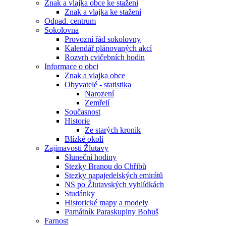
Znak a vlajka obce ke stažení
Znak a vlajka ke stažení
Odpad. centrum
Sokolovna
Provozní řád sokolovny
Kalendář plánovaných akcí
Rozvrh cvičebních hodin
Informace o obci
Znak a vlajka obce
Obyvatelé - statistika
Narození
Zemřelí
Současnost
Historie
Ze starých kronik
Blízké okolí
Zajímavosti Žlutavy
Sluneční hodiny
Stezky Branou do Chřibů
Stezky napajedelských emirátů
NS po Žlutavských vyhlídkách
Studánky
Historické mapy a modely
Památník Paraskupiny Bohuš
Farnost