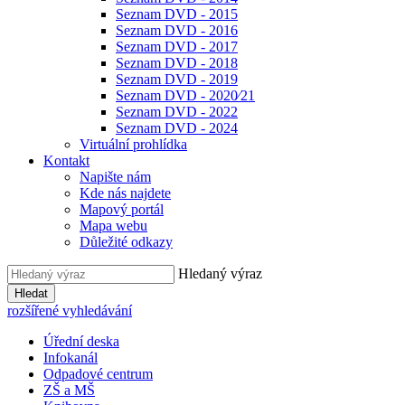
Seznam DVD - 2015
Seznam DVD - 2016
Seznam DVD - 2017
Seznam DVD - 2018
Seznam DVD - 2019
Seznam DVD - 2020⁄21
Seznam DVD - 2022
Seznam DVD - 2024
Virtuální prohlídka
Kontakt
Napište nám
Kde nás najdete
Mapový portál
Mapa webu
Důležité odkazy
Hledaný výraz
Hledat
rozšířené vyhledávání
Úřední deska
Infokanál
Odpadové centrum
ZŠ a MŠ