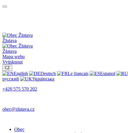
Žlutava
Žlutava
Mapa webu
Vytisknout
CZ
English
Deutsch
Le français
Espanol
русский
Українська
+420 575 570 202
obec@zlutava.cz
Obec