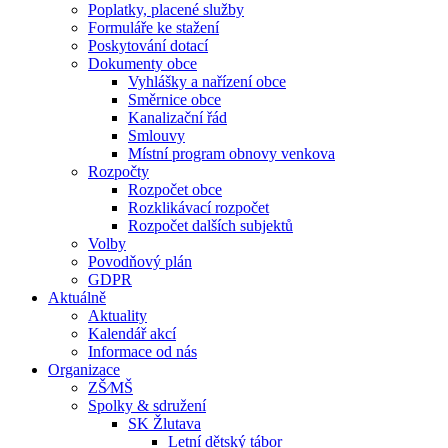
Poplatky, placené služby
Formuláře ke stažení
Poskytování dotací
Dokumenty obce
Vyhlášky a nařízení obce
Směrnice obce
Kanalizační řád
Smlouvy
Místní program obnovy venkova
Rozpočty
Rozpočet obce
Rozklikávací rozpočet
Rozpočet dalších subjektů
Volby
Povodňový plán
GDPR
Aktuálně
Aktuality
Kalendář akcí
Informace od nás
Organizace
ZŠ⁄MŠ
Spolky & sdružení
SK Žlutava
Letní dětský tábor