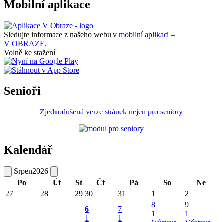
Mobilní aplikace
Sledujte informace z našeho webu v
mobilní aplikaci –
V OBRAZE.
Volně ke stažení:
Senioři
Zjednodušená verze stránek nejen pro seniory
Kalendář
Srpen
2026
Po
Út
St
Čt
Pá
So
Ne
27
28
29
30
31
1
2
8
9
6
7
1
1
1
1