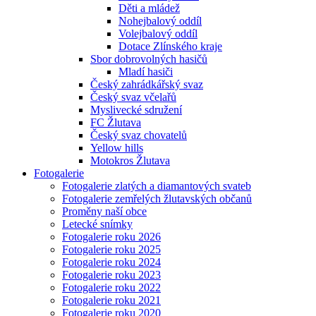
Děti a mládež
Nohejbalový oddíl
Volejbalový oddíl
Dotace Zlínského kraje
Sbor dobrovolných hasičů
Mladí hasiči
Český zahrádkářský svaz
Český svaz včelařů
Myslivecké sdružení
FC Žlutava
Český svaz chovatelů
Yellow hills
Motokros Žlutava
Fotogalerie
Fotogalerie zlatých a diamantových svateb
Fotogalerie zemřelých žlutavských občanů
Proměny naší obce
Letecké snímky
Fotogalerie roku 2026
Fotogalerie roku 2025
Fotogalerie roku 2024
Fotogalerie roku 2023
Fotogalerie roku 2022
Fotogalerie roku 2021
Fotogalerie roku 2020