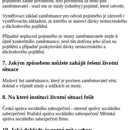
pojistného žádné povinnosti, tyto povinnosti za něho plní
zaměstnavatel - srazí mu ze mzdy (odměny) pojistné, které odvede.
Vyměřovací základ zaměstnance pro odvod pojistného je zároveň i
vyměřovacím základem, ze kterého se stanoví dávky nemocenského
a důchodového pojištění.
Případné neplacení pojistného ze strany zaměstnavatele nejde k
újmě konkrétního zaměstnance, není tím dotčena jeho účast na
pojištění a případné poskytování dávky nemocenského a
důchodového pojištění.
7. Jakým způsobem můžete zahájit řešení životní
situace
Mzdový list zaměstnance, který je povinen zaměstnavatel vést;
doklad o výplatě mzdy a srážkách ze mzdy.
8. Na které instituci životní situaci řešit
Česká správa sociálního zabezpečení - okresní správy sociálního
zabezpečení/ Pražská správa sociálního zabezpečení/ Městská
správa sociálního zabezpečení Brno.
10. Jaké doklady je nutné mít s sebou