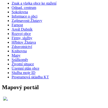
Znak a vlajka obce ke stažení
Odpad. centrum
Sokolovna
Informace o obci
Zajímavosti Žlutavy
Farnost
Areál Dubník
Rozvoj obce
Firmy, služby
Hřbitov Žlutava
Zdravotnictví
Knihovna
Mapy
Srážkoměr
Životní situace
Územní plán obce
Služba moje ID
Programová skladba KT
Mapový portál