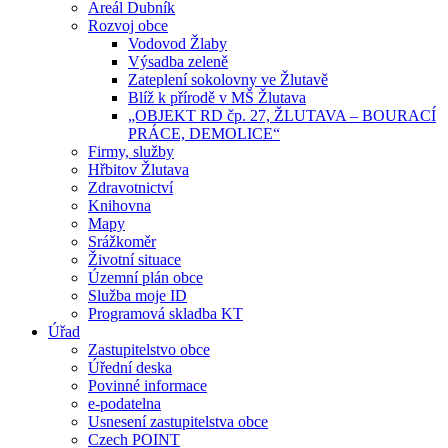
Areál Dubník
Rozvoj obce
Vodovod Žlaby
Výsadba zeleně
Zateplení sokolovny ve Žlutavě
Blíž k přírodě v MŠ Žlutava
„OBJEKT RD čp. 27, ŽLUTAVA – BOURACÍ
PRÁCE, DEMOLICE“
Firmy, služby
Hřbitov Žlutava
Zdravotnictví
Knihovna
Mapy
Srážkoměr
Životní situace
Územní plán obce
Služba moje ID
Programová skladba KT
Úřad
Zastupitelstvo obce
Úřední deska
Povinné informace
e-podatelna
Usnesení zastupitelstva obce
Czech POINT