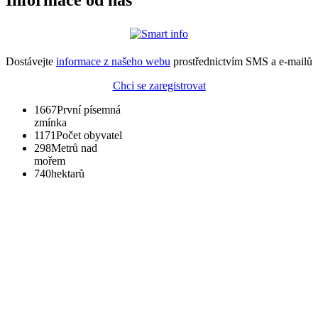
Dostávejte
informace z našeho webu
prostřednictvím SMS a e-mailů
Chci se zaregistrovat
1667
První písemná
zmínka
1171
Počet obyvatel
298
Metrů nad
mořem
740
hektarů