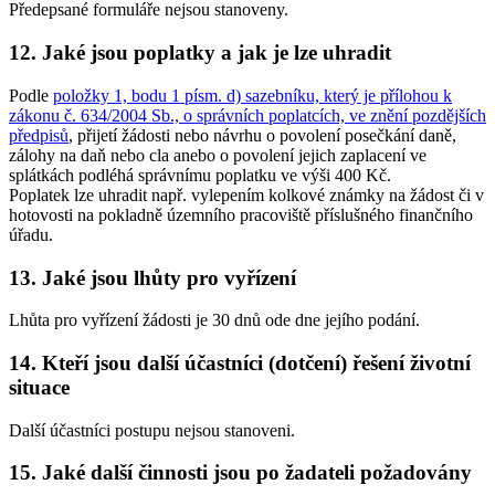
Předepsané formuláře nejsou stanoveny.
12. Jaké jsou poplatky a jak je lze uhradit
Podle
položky 1, bodu 1 písm. d) sazebníku, který je přílohou k
zákonu č. 634/2004 Sb., o správních poplatcích, ve znění pozdějších
předpisů
, přijetí žádosti nebo návrhu o povolení posečkání daně,
zálohy na daň nebo cla anebo o povolení jejich zaplacení ve
splátkách podléhá správnímu poplatku ve výši 400 Kč.
Poplatek lze uhradit např. vylepením kolkové známky na žádost či v
hotovosti na pokladně územního pracoviště příslušného finančního
úřadu.
13. Jaké jsou lhůty pro vyřízení
Lhůta pro vyřízení žádosti je 30 dnů ode dne jejího podání.
14. Kteří jsou další účastníci (dotčení) řešení životní
situace
Další účastníci postupu nejsou stanoveni.
15. Jaké další činnosti jsou po žadateli požadovány