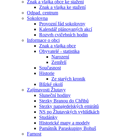
Znak a vlajka obce ke stažení
Znak a vlajka ke stažení
Odpad. centrum
Sokolovna
Provozní řád sokolovny
Kalendář plánovaných akcí
Rozvrh cvičebních hodin
Informace o obci
Znak a vlajka obce
Obyvatelé - statistika
Narození
Zemřelí
Současnost
Historie
Ze starých kronik
Blízké okolí
Zajímavosti Žlutavy
Sluneční hodiny
Stezky Branou do Chřibů
Stezky napajedelských emirátů
NS po Žlutavských vyhlídkách
Studánky
Historické mapy a modely
Památník Paraskupiny Bohuš
Farnost