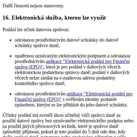
Další činnosti nejsou stanoveny.
16. Elektronická služba, kterou lze využít
Podání lze učinit datovou zprávou:
odeslanou prostřednictvím datové schránky do datové
schránky správce daně,
opatřenou uznávaným elektronickým podpisem a odeslanou
prostřednictvím
aplikace "Elektronická podání pro Finanční
správu (EPO)"
, která je pro podání v daňových věcech
elektronickou podatelnou správce daně; podání v daňových
věcech nelze zasílat na e-mailovou adresu podatelny
konkrétního správce daně,
odeslanou prostřednictvím
aplikace "Elektronická podání pro
Finanční správu (EPO)"
s ověřením identity podatele
způsobem, kterým se lze přihlásit do jeho datové schránky.
Účinky podání má rovněž úkon učiněný vůči správci daně za
použití datové zprávy bez uznávaného elektronického podpisu nebo
za použití jiných přenosových technik, které je správce daně
způsobilý přijmout, pokud je toto podání do 5 dnů ode dne, kdy