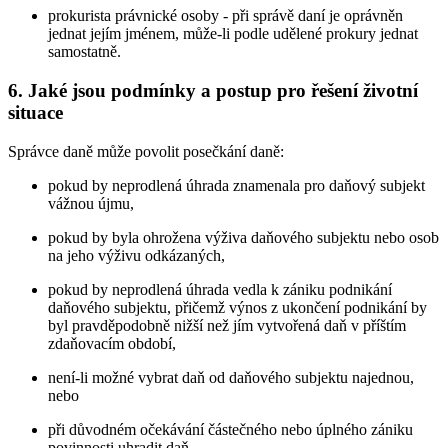
prokurista právnické osoby - při správě daní je oprávněn
jednat jejím jménem, může-li podle udělené prokury jednat
samostatně.
6. Jaké jsou podmínky a postup pro řešení životní
situace
Správce daně může povolit posečkání daně:
pokud by neprodlená úhrada znamenala pro daňový subjekt
vážnou újmu,
pokud by byla ohrožena výživa daňového subjektu nebo osob
na jeho výživu odkázaných,
pokud by neprodlená úhrada vedla k zániku podnikání
daňového subjektu, přičemž výnos z ukončení podnikání by
byl pravděpodobně nižší než jím vytvořená daň v příštím
zdaňovacím období,
není-li možné vybrat daň od daňového subjektu najednou,
nebo
při důvodném očekávání částečného nebo úplného zániku
povinnosti uhradit daň.