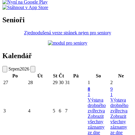
Senioři
Zjednodušená verze stránek nejen pro seniory
Kalendář
Srpen
2026
Po
Út
St
Čt
Pá
So
Ne
27
28
29
30
31
1
2
8
9
1
1
Výstava
Výstava
drobného
drobného
3
4
5
6
7
zvířectva
zvířectva
Zobrazit
Zobrazit
všechny
všechny
záznamy
záznamy
ze dne
ze dne