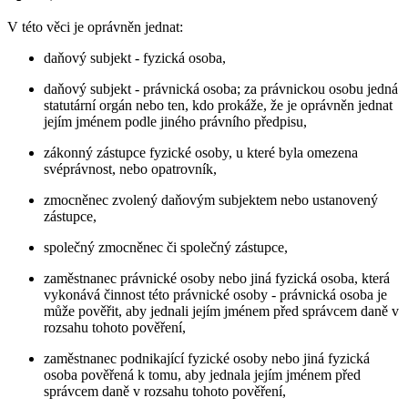
V této věci je oprávněn jednat:
daňový subjekt - fyzická osoba,
daňový subjekt - právnická osoba; za právnickou osobu jedná
statutární orgán nebo ten, kdo prokáže, že je oprávněn jednat
jejím jménem podle jiného právního předpisu,
zákonný zástupce fyzické osoby, u které byla omezena
svéprávnost, nebo opatrovník,
zmocněnec zvolený daňovým subjektem nebo ustanovený
zástupce,
společný zmocněnec či společný zástupce,
zaměstnanec právnické osoby nebo jiná fyzická osoba, která
vykonává činnost této právnické osoby - právnická osoba je
může pověřit, aby jednali jejím jménem před správcem daně v
rozsahu tohoto pověření,
zaměstnanec podnikající fyzické osoby nebo jiná fyzická
osoba pověřená k tomu, aby jednala jejím jménem před
správcem daně v rozsahu tohoto pověření,