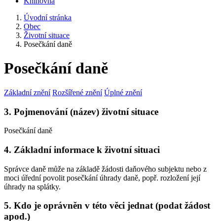
Knihovna
Úvodní stránka
Obec
Životní situace
Posečkání daně
Posečkání daně
Základní znění
Rozšířené znění
Úplné znění
3. Pojmenování (název) životní situace
Posečkání daně
4. Základní informace k životní situaci
Správce daně může na základě žádosti daňového subjektu nebo z
moci úřední povolit posečkání úhrady daně, popř. rozložení její
úhrady na splátky.
5. Kdo je oprávněn v této věci jednat (podat žádost
apod.)