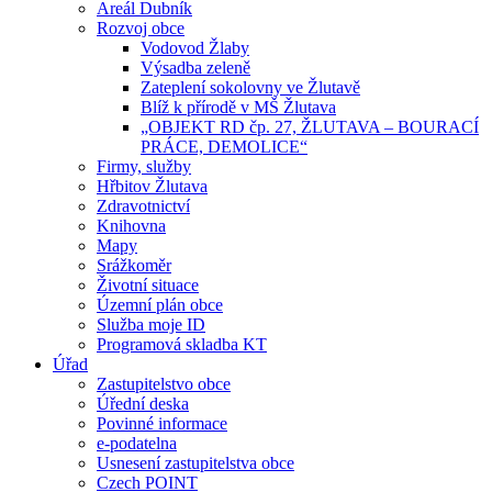
Areál Dubník
Rozvoj obce
Vodovod Žlaby
Výsadba zeleně
Zateplení sokolovny ve Žlutavě
Blíž k přírodě v MŠ Žlutava
„OBJEKT RD čp. 27, ŽLUTAVA – BOURACÍ
PRÁCE, DEMOLICE“
Firmy, služby
Hřbitov Žlutava
Zdravotnictví
Knihovna
Mapy
Srážkoměr
Životní situace
Územní plán obce
Služba moje ID
Programová skladba KT
Úřad
Zastupitelstvo obce
Úřední deska
Povinné informace
e-podatelna
Usnesení zastupitelstva obce
Czech POINT