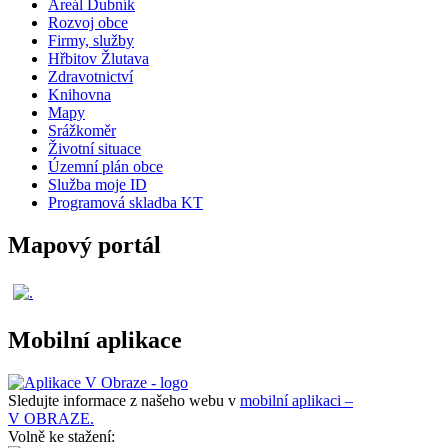
Areál Dubník
Rozvoj obce
Firmy, služby
Hřbitov Žlutava
Zdravotnictví
Knihovna
Mapy
Srážkoměr
Životní situace
Územní plán obce
Služba moje ID
Programová skladba KT
Mapový portál
Mobilní aplikace
Sledujte informace z našeho webu v
mobilní aplikaci –
V OBRAZE.
Volně ke stažení: