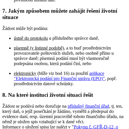
7. Jakým způsobem můžete zahájit řešení životní
situace
Žádost může být podána:
ústně do protokolu
u příslušného správce daně,
písemně (v listinné podobě)
, a to buď prostřednictvím
provozovatele poštovních služeb, nebo osobně přímo u
správce daně; písemná podání musí být vlastnoručně
podepsána osobou, která podání činí, nebo
elektronicky
(blíže viz bod 16) za použití
aplikace
"Elektronická podání pro Finanční správu (EPO)"
, popř.
prostřednictvím datové schránky.
8. Na které instituci životní situaci řešit
Žádost se podává nebo doručuje na
příslušný finanční úřad
, tj. ten,
který daň, o jejíž posečkání je žádáno, vyměřil a předepsal do
evidence daní, resp. územní pracoviště tohoto finančního úřadu, na
němž je uložen spis vztahující se k dané věci.
Informace o uložení spisu lze nalézt v "
Pokynu č. GFŘ-D-12, o