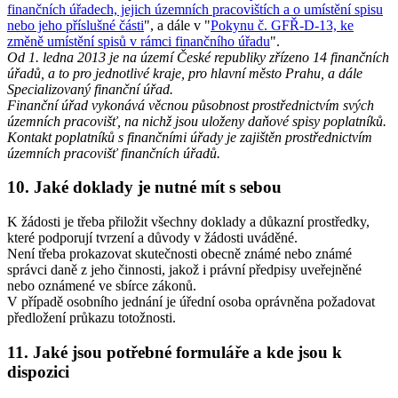
finančních úřadech, jejich územních pracovištích a o umístění spisu
nebo jeho příslušné části
", a dále v "
Pokynu č. GFŘ-D-13, ke
změně umístění spisů v rámci finančního úřadu
".
Od 1. ledna 2013 je na území České republiky zřízeno 14 finančních
úřadů, a to pro jednotlivé kraje, pro hlavní město Prahu, a dále
Specializovaný finanční úřad.
Finanční úřad vykonává věcnou působnost prostřednictvím svých
územních pracovišť, na nichž jsou uloženy daňové spisy poplatníků.
Kontakt poplatníků s finančními úřady je zajištěn prostřednictvím
územních pracovišť finančních úřadů.
10. Jaké doklady je nutné mít s sebou
K žádosti je třeba přiložit všechny doklady a důkazní prostředky,
které podporují tvrzení a důvody v žádosti uváděné.
Není třeba prokazovat skutečnosti obecně známé nebo známé
správci daně z jeho činnosti, jakož i právní předpisy uveřejněné
nebo oznámené ve sbírce zákonů.
V případě osobního jednání je úřední osoba oprávněna požadovat
předložení průkazu totožnosti.
11. Jaké jsou potřebné formuláře a kde jsou k
dispozici