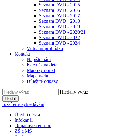
Seznam DVD - 2015
Seznam DVD - 2016
Seznam DVD - 2017
Seznam DVD - 2018
Seznam DVD - 2019
Seznam DVD - 2020⁄21
Seznam DVD - 2022
Seznam DVD - 2024
Virtuální prohlídka
Kontakt
Napište nám
Kde nás najdete
Mapový portál
Mapa webu
Důležité odkazy
Hledaný výraz
Hledat
rozšířené vyhledávání
Úřední deska
Infokanál
Odpadové centrum
ZŠ a MŠ