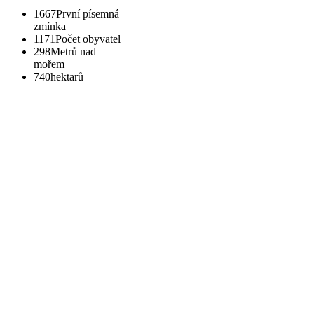
1667
První písemná
zmínka
1171
Počet obyvatel
298
Metrů nad
mořem
740
hektarů