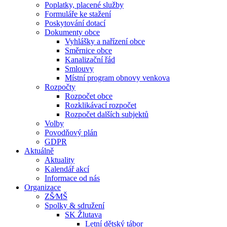
Poplatky, placené služby
Formuláře ke stažení
Poskytování dotací
Dokumenty obce
Vyhlášky a nařízení obce
Směrnice obce
Kanalizační řád
Smlouvy
Místní program obnovy venkova
Rozpočty
Rozpočet obce
Rozklikávací rozpočet
Rozpočet dalších subjektů
Volby
Povodňový plán
GDPR
Aktuálně
Aktuality
Kalendář akcí
Informace od nás
Organizace
ZŠ⁄MŠ
Spolky & sdružení
SK Žlutava
Letní dětský tábor