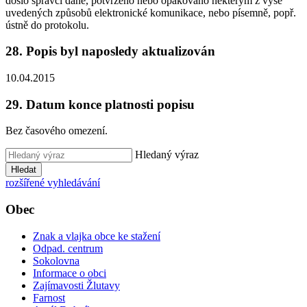
došlo správci daně, potvrzeno nebo opakováno některým z výše
uvedených způsobů elektronické komunikace, nebo písemně, popř.
ústně do protokolu.
28. Popis byl naposledy aktualizován
10.04.2015
29. Datum konce platnosti popisu
Bez časového omezení.
Hledaný výraz
Hledat
rozšířené vyhledávání
Obec
Znak a vlajka obce ke stažení
Odpad. centrum
Sokolovna
Informace o obci
Zajímavosti Žlutavy
Farnost