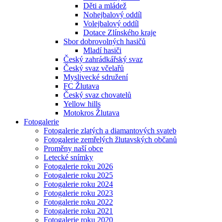
Děti a mládež
Nohejbalový oddíl
Volejbalový oddíl
Dotace Zlínského kraje
Sbor dobrovolných hasičů
Mladí hasiči
Český zahrádkářský svaz
Český svaz včelařů
Myslivecké sdružení
FC Žlutava
Český svaz chovatelů
Yellow hills
Motokros Žlutava
Fotogalerie
Fotogalerie zlatých a diamantových svateb
Fotogalerie zemřelých žlutavských občanů
Proměny naší obce
Letecké snímky
Fotogalerie roku 2026
Fotogalerie roku 2025
Fotogalerie roku 2024
Fotogalerie roku 2023
Fotogalerie roku 2022
Fotogalerie roku 2021
Fotogalerie roku 2020