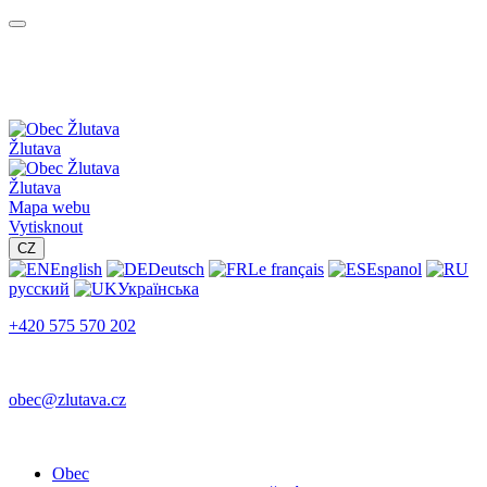
Žlutava
Žlutava
Mapa webu
Vytisknout
CZ
English
Deutsch
Le français
Espanol
русский
Українська
+420 575 570 202
obec@zlutava.cz
Obec