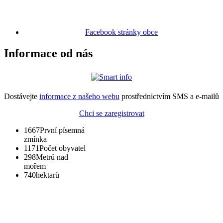
Facebook stránky obce
Informace od nás
Dostávejte
informace z našeho webu
prostřednictvím SMS a e-mailů
Chci se zaregistrovat
1667
První písemná
zmínka
1171
Počet obyvatel
298
Metrů nad
mořem
740
hektarů