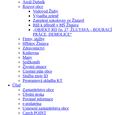
Areál Dubník
Rozvoj obce
Vodovod Žlaby
Výsadba zeleně
Zateplení sokolovny ve Žlutavě
Blíž k přírodě v MŠ Žlutava
„OBJEKT RD čp. 27, ŽLUTAVA – BOURACÍ
PRÁCE, DEMOLICE“
Firmy, služby
Hřbitov Žlutava
Zdravotnictví
Knihovna
Mapy
Srážkoměr
Životní situace
Územní plán obce
Služba moje ID
Programová skladba KT
Úřad
Zastupitelstvo obce
Úřední deska
Povinné informace
e-podatelna
Usnesení zastupitelstva obce
Czech POINT