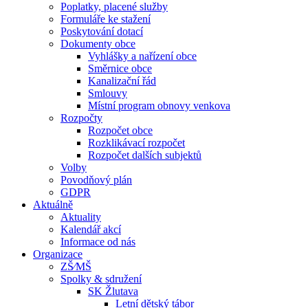
Poplatky, placené služby
Formuláře ke stažení
Poskytování dotací
Dokumenty obce
Vyhlášky a nařízení obce
Směrnice obce
Kanalizační řád
Smlouvy
Místní program obnovy venkova
Rozpočty
Rozpočet obce
Rozklikávací rozpočet
Rozpočet dalších subjektů
Volby
Povodňový plán
GDPR
Aktuálně
Aktuality
Kalendář akcí
Informace od nás
Organizace
ZŠ⁄MŠ
Spolky & sdružení
SK Žlutava
Letní dětský tábor