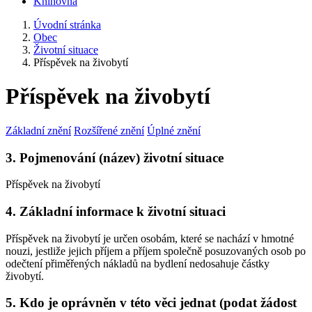
Knihovna
Úvodní stránka
Obec
Životní situace
Příspěvek na živobytí
Příspěvek na živobytí
Základní znění
Rozšířené znění
Úplné znění
3. Pojmenování (název) životní situace
Příspěvek na živobytí
4. Základní informace k životní situaci
Příspěvek na živobytí je určen osobám, které se nachází v hmotné
nouzi, jestliže jejich příjem a příjem společně posuzovaných osob po
odečtení přiměřených nákladů na bydlení nedosahuje částky
živobytí.
5. Kdo je oprávněn v této věci jednat (podat žádost