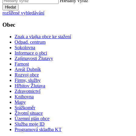
Hledaný výraz
Hledat
rozšířené vyhledávání
Obec
Znak a vlajka obce ke stažení
Odpad. centrum
Sokolovna
Informace o obci
Zajímavosti Žlutavy
Farnost
Areál Dubník
Rozvoj obce
Firmy, služby
Hřbitov Žlutava
Zdravotnictví
Knihovna
Mapy
Srážkoměr
Životní situace
Územní plán obce
Služba moje ID
Programová skladba KT