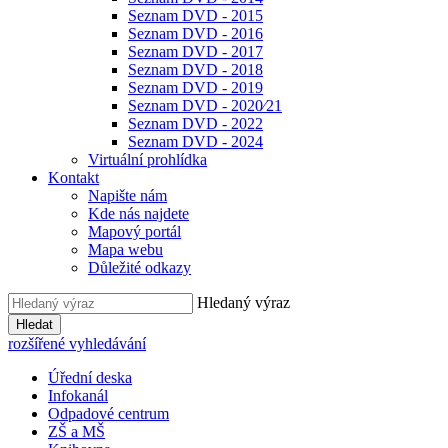
Seznam DVD - 2015
Seznam DVD - 2016
Seznam DVD - 2017
Seznam DVD - 2018
Seznam DVD - 2019
Seznam DVD - 2020⁄21
Seznam DVD - 2022
Seznam DVD - 2024
Virtuální prohlídka
Kontakt
Napište nám
Kde nás najdete
Mapový portál
Mapa webu
Důležité odkazy
Hledaný výraz
Hledat
rozšířené vyhledávání
Úřední deska
Infokanál
Odpadové centrum
ZŠ a MŠ