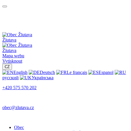
Žlutava
Žlutava
Mapa webu
Vytisknout
CZ
English
Deutsch
Le français
Espanol
русский
Українська
+420 575 570 202
obec@zlutava.cz
Obec