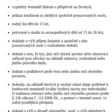
vyplněný formulář žádosti o příspěvek na živobytí,
průkaz totožnosti (u zletilých společně posuzovaných osob),
rodný list dětí do 15 let,
potvrzení o studiu (u nezaopatřených dětí od 15 do 26 let),
doklady o výši příjmu žadatele a společně s ním
posuzovaných osob v rozhodném období,
doklad o tom, že byt, jiný než obytný prostor nebo ubytovací
zařízení jsou užívány na základě smlouvy, rozhodnutí nebo
jiného právního titulu,
doklad o podlahové ploše bytu nebo jiného než obytného
prostoru,
doklady, na základě kterých je možné získat údaje potřebné k
hodnocení standardů kvality bydlení stavby pro individuální
či rodinnou rekreaci nebo jiného než obytného prostoru podle
§ 33b zákona č. 111/2006 Sb., o pomoci v hmotné nouzi, ve
znění pozdějších předpisů,
doklad o výši a úhradě nájemného, popř. o výši obdobných