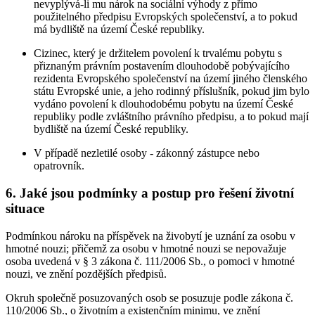
nevyplývá-li mu nárok na sociální výhody z přímo
použitelného předpisu Evropských společenství, a to pokud
má bydliště na území České republiky.
Cizinec, který je držitelem povolení k trvalému pobytu s
přiznaným právním postavením dlouhodobě pobývajícího
rezidenta Evropského společenství na území jiného členského
státu Evropské unie, a jeho rodinný příslušník, pokud jim bylo
vydáno povolení k dlouhodobému pobytu na území České
republiky podle zvláštního právního předpisu, a to pokud mají
bydliště na území České republiky.
V případě nezletilé osoby - zákonný zástupce nebo
opatrovník.
6. Jaké jsou podmínky a postup pro řešení životní
situace
Podmínkou nároku na příspěvek na živobytí je uznání za osobu v
hmotné nouzi; přičemž za osobu v hmotné nouzi se nepovažuje
osoba uvedená v § 3 zákona č. 111/2006 Sb., o pomoci v hmotné
nouzi, ve znění pozdějších předpisů.
Okruh společně posuzovaných osob se posuzuje podle zákona č.
110/2006 Sb., o životním a existenčním minimu, ve znění