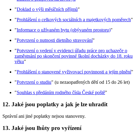
"
Doklad o výši měsíčních příjmů
"
"
Prohlášení o celkových sociálních a majetkových poměrech
"
"
Informace o užívaném bytu (obývaném prostoru)
"
"
Potvrzení o nutnosti dietního stravování
"
"
Potvrzení o vedení v evidenci úřadu práce pro uchazeče o
zaměstnání po skončení povinné školní docházky do 18. roku
věku
"
"
Prohlášení o stanovené vyživovací povinnosti a jejím plnění
"
"
Potvrzení o studiu
" (u nezaopatřených dětí od 15 do 26 let)
"
Souhlas s předáním rodného čísla České poště
"
12. Jaké jsou poplatky a jak je lze uhradit
Správní ani jiné poplatky nejsou stanoveny.
13. Jaké jsou lhůty pro vyřízení