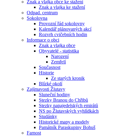
Znak a vlajka obce ke stažení
Znak a vlajka ke stažení
Odpad. centrum
Sokolovna
Provozní řád sokolovny
Kalendář plánovaných akcí
Rozvrh cvičebních hodin
Informace o obci
Znak a vlajka obce
Obyvatelé - statistika
Narození
Zemřelí
Současnost
Historie
Ze starých kronik
Blízké okolí
Zajímavosti Žlutavy
Sluneční hodiny
Stezky Branou do Chřibů
Stezky napajedelských emirátů
NS po Žlutavských vyhlídkách
Studánky
Historické mapy a modely
Památník Paraskupiny Bohuš
Farnost