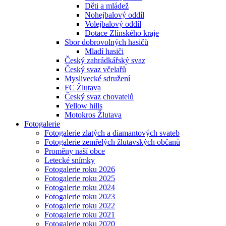
Děti a mládež
Nohejbalový oddíl
Volejbalový oddíl
Dotace Zlínského kraje
Sbor dobrovolných hasičů
Mladí hasiči
Český zahrádkářský svaz
Český svaz včelařů
Myslivecké sdružení
FC Žlutava
Český svaz chovatelů
Yellow hills
Motokros Žlutava
Fotogalerie
Fotogalerie zlatých a diamantových svateb
Fotogalerie zemřelých žlutavských občanů
Proměny naší obce
Letecké snímky
Fotogalerie roku 2026
Fotogalerie roku 2025
Fotogalerie roku 2024
Fotogalerie roku 2023
Fotogalerie roku 2022
Fotogalerie roku 2021
Fotogalerie roku 2020