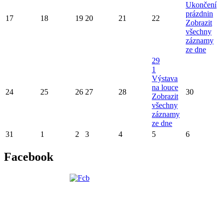
Ukončení
prázdnin
17
18
19
20
21
22
Zobrazit
všechny
záznamy
ze dne
29
1
Výstava
na louce
24
25
26
27
28
30
Zobrazit
všechny
záznamy
ze dne
31
1
2
3
4
5
6
Facebook