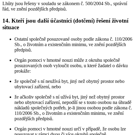
Lhůty jsou řešeny v souladu se zákonem č. 500/2004 Sb., správní
řád, ve znění pozdějších předpisů.
14. Kteří jsou další účastníci (dotčení) řešení životní
situace
Ostatní společně posuzované osoby podle zákona č. 110/2006
Sb., o životním a existenčním minimu, ve znění pozdějších
předpisů.
Orgán pomoci v hmotné nouzi může z okruhu společně
posuzovaných osob vyloučit osobu, u které žadatel o dávku
prokáže:
že společně s ní neužívá byt, jiný než obytný prostor nebo
ubytovací zařízení, nebo
že ačkoliv společně s ní užívá byt, jiný než obytný prostor
nebo ubytovací zařízení, nepodílí se s touto osobou na úhradě
nákladů společných potřeb, je-li jinou osobou podle zákona č.
110/2006 Sb., o životním a existenčním minimu, ve znění
pozdějších předpisů.
Orgán pomoci v hmotné nouzi určí v případě, že osobu lze
posuzovat v rámci dvou či více okruhů společně