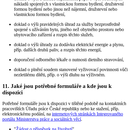
nákladů spojených s vlastnickou formou bydlení, družstevní
formou bydlení nebo jinou než nájemní, družstevní nebo
vlastnickou formou bydlení,
doklad o výši pravidelných úhrad za služby bezprostředně
spojené s užíváním bytu, jiného než obytného prostoru nebo
ubytovacího zařízení a rozpis těchto služeb,
doklad o výši úhrady za dodávku elektrické energie a plynu,
příp. dalších druhů paliv, a rozpis těchto energií,
doporučení odborného lékaře o nutnosti dietního stravování,
doklad o plnění soudem stanovené vyživovací povinnosti vůči
nezletilému dítěti, příp. o výši dluhu na výživném.
11. Jaké jsou potřebné formuláře a kde jsou k
dispozici
Potřebné formuláře jsou k dispozici v tištěné podobě na kontaktních
pracovištích Úřadu práce České republiky nebo ke stažení, příp.
elektronickému podání, na
internetových stránkách Integrovaného
portálu Ministerstva práce a sociálních věcí
.
"
Žádost o příspěvek na živobytí
"