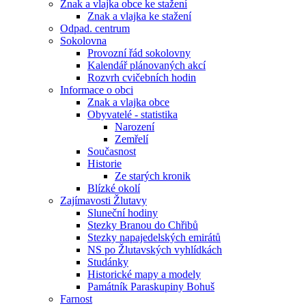
Znak a vlajka obce ke stažení
Znak a vlajka ke stažení
Odpad. centrum
Sokolovna
Provozní řád sokolovny
Kalendář plánovaných akcí
Rozvrh cvičebních hodin
Informace o obci
Znak a vlajka obce
Obyvatelé - statistika
Narození
Zemřelí
Současnost
Historie
Ze starých kronik
Blízké okolí
Zajímavosti Žlutavy
Sluneční hodiny
Stezky Branou do Chřibů
Stezky napajedelských emirátů
NS po Žlutavských vyhlídkách
Studánky
Historické mapy a modely
Památník Paraskupiny Bohuš
Farnost