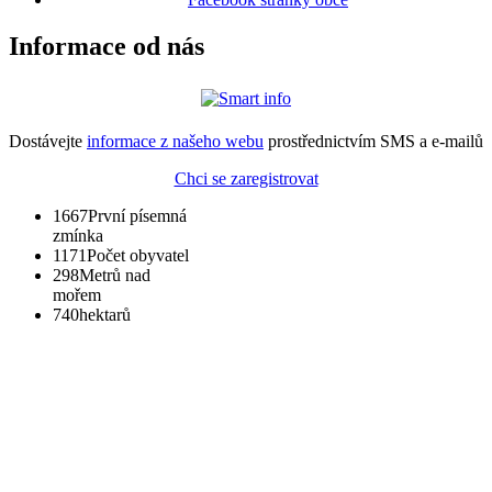
Informace od nás
Dostávejte
informace z našeho webu
prostřednictvím SMS a e-mailů
Chci se zaregistrovat
1667
První písemná
zmínka
1171
Počet obyvatel
298
Metrů nad
mořem
740
hektarů