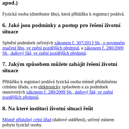
apod.)
Fyzická osoba (distributor lihu), která přihlášku k registraci podává.
6. Jaké jsou podmínky a postup pro řešení životní
situace
Splnění podmínek určených
zákonem č. 307/2013 Sb., o povinném
značení lihu, ve znění pozdějších předpisů
, a
zákonem č. 280/2009
Sb., daňový řád, ve znění pozdějších předpisů
.
7. Jakým způsobem můžete zahájit řešení životní
situace
Přihlášku k registraci podává fyzická osoba místně příslušnému
celnímu úřadu, a to
elektronicky
způsobem a za podmínek
stanovených
zákonem č. 280/2009 Sb., daňový řád, ve znění
pozdějších předpisů
.
8. Na které instituci životní situaci řešit
Místně příslušný celní úřad
(daňové oddělení), určený místem
pobytu fyzické osoby.