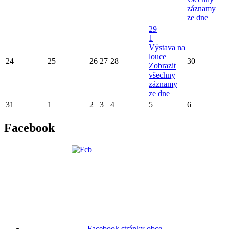
záznamy
ze dne
29
1
Výstava na
louce
24
25
26
27
28
30
Zobrazit
všechny
záznamy
ze dne
31
1
2
3
4
5
6
Facebook
Facebook stránky obce