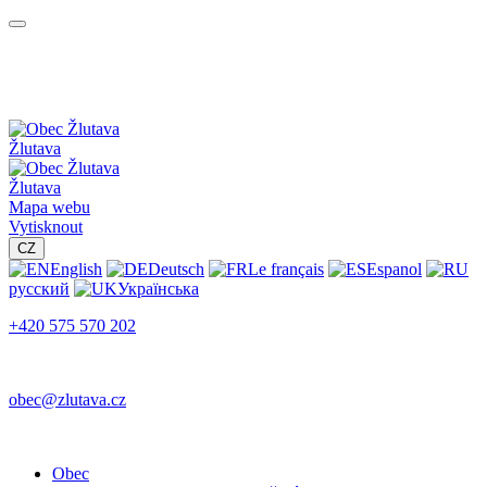
Žlutava
Žlutava
Mapa webu
Vytisknout
CZ
English
Deutsch
Le français
Espanol
русский
Українська
+420 575 570 202
obec@zlutava.cz
Obec