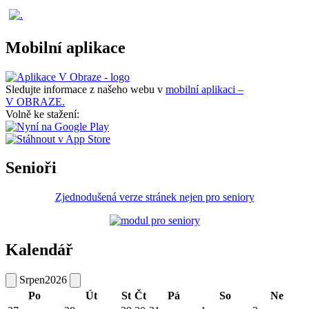
Mobilní aplikace
Sledujte informace z našeho webu v
mobilní aplikaci –
V OBRAZE.
Volně ke stažení:
Senioři
Zjednodušená verze stránek nejen pro seniory
Kalendář
Srpen
2026
Po
Út
St
Čt
Pá
So
Ne