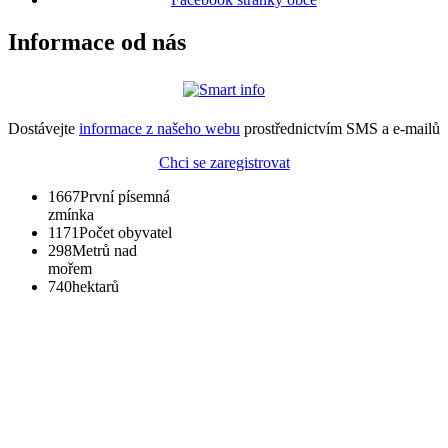
Informace od nás
Dostávejte
informace z našeho webu
prostřednictvím SMS a e-mailů
Chci se zaregistrovat
1667
První písemná
zmínka
1171
Počet obyvatel
298
Metrů nad
mořem
740
hektarů