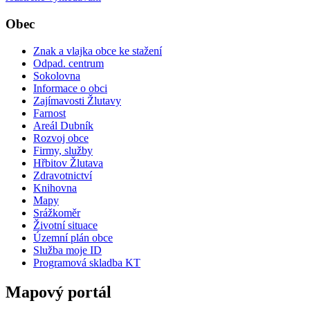
Obec
Znak a vlajka obce ke stažení
Odpad. centrum
Sokolovna
Informace o obci
Zajímavosti Žlutavy
Farnost
Areál Dubník
Rozvoj obce
Firmy, služby
Hřbitov Žlutava
Zdravotnictví
Knihovna
Mapy
Srážkoměr
Životní situace
Územní plán obce
Služba moje ID
Programová skladba KT
Mapový portál