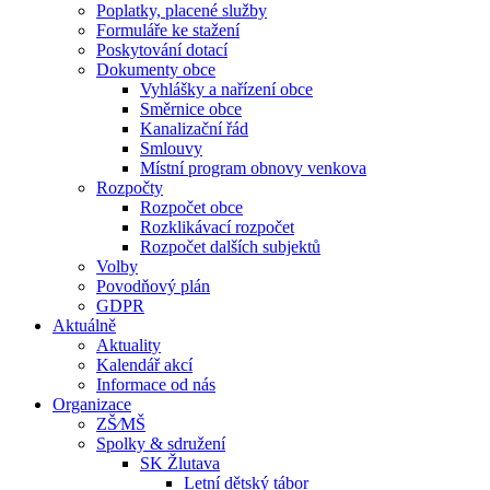
Poplatky, placené služby
Formuláře ke stažení
Poskytování dotací
Dokumenty obce
Vyhlášky a nařízení obce
Směrnice obce
Kanalizační řád
Smlouvy
Místní program obnovy venkova
Rozpočty
Rozpočet obce
Rozklikávací rozpočet
Rozpočet dalších subjektů
Volby
Povodňový plán
GDPR
Aktuálně
Aktuality
Kalendář akcí
Informace od nás
Organizace
ZŠ⁄MŠ
Spolky & sdružení
SK Žlutava
Letní dětský tábor