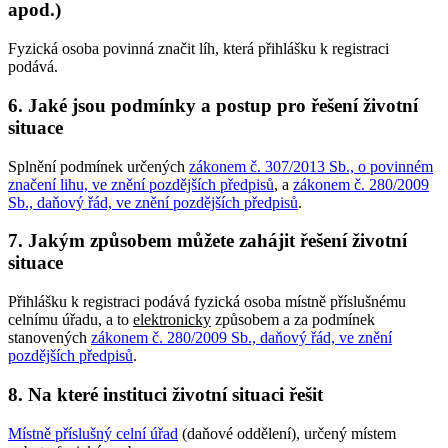
apod.)
Fyzická osoba povinná značit líh, která přihlášku k registraci
podává.
6. Jaké jsou podmínky a postup pro řešení životní
situace
Splnění podmínek určených
zákonem č. 307/2013 Sb., o povinném
značení lihu, ve znění pozdějších předpisů
, a
zákonem č. 280/2009
Sb., daňový řád, ve znění pozdějších předpisů
.
7. Jakým způsobem můžete zahájit řešení životní
situace
Přihlášku k registraci podává fyzická osoba místně příslušnému
celnímu úřadu, a to
elektronicky
způsobem a za podmínek
stanovených
zákonem č. 280/2009 Sb., daňový řád, ve znění
pozdějších předpisů
.
8. Na které instituci životní situaci řešit
Místně příslušný celní úřad
(daňové oddělení), určený místem