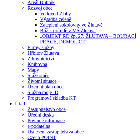
Areál Dubník
Rozvoj obce
Vodovod Žlaby
Výsadba zeleně
Zateplení sokolovny ve Žlutavě
Blíž k přírodě v MŠ Žlutava
„OBJEKT RD čp. 27, ŽLUTAVA – BOURACÍ
PRÁCE, DEMOLICE“
Firmy, služby
Hřbitov Žlutava
Zdravotnictví
Knihovna
Mapy
Srážkoměr
Životní situace
Územní plán obce
Služba moje ID
Programová skladba KT
Úřad
Zastupitelstvo obce
Úřední deska
Povinné informace
e-podatelna
Usnesení zastupitelstva obce
Czech POINT