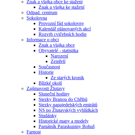
Znak a vlajka obce ke stažení
Znak a vlajka ke stažení
Odpad. centrum
Sokolovna
Provozní řád sokolovny
Kalendář plánovaných akcí
Rozvrh cvičebních hodin
Informace o obci
Znak a vlajka obce
Obyvatelé - statistika
Narození
Zemřelí
Současnost
Historie
Ze starých kronik
Blízké okolí
Zajímavosti Žlutavy
Sluneční hodiny
Stezky Branou do Chřibů
Stezky napajedelských emirátů
NS po Žlutavských vyhlídkách
Studánky
Historické mapy a modely
Památník Paraskupiny Bohuš
Farnost