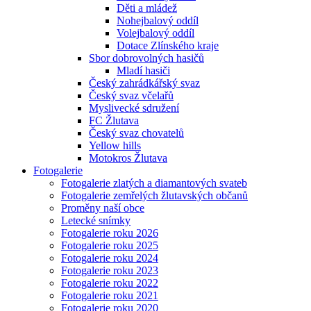
Děti a mládež
Nohejbalový oddíl
Volejbalový oddíl
Dotace Zlínského kraje
Sbor dobrovolných hasičů
Mladí hasiči
Český zahrádkářský svaz
Český svaz včelařů
Myslivecké sdružení
FC Žlutava
Český svaz chovatelů
Yellow hills
Motokros Žlutava
Fotogalerie
Fotogalerie zlatých a diamantových svateb
Fotogalerie zemřelých žlutavských občanů
Proměny naší obce
Letecké snímky
Fotogalerie roku 2026
Fotogalerie roku 2025
Fotogalerie roku 2024
Fotogalerie roku 2023
Fotogalerie roku 2022
Fotogalerie roku 2021
Fotogalerie roku 2020