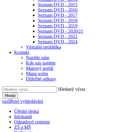
Seznam DVD - 2015
Seznam DVD - 2016
Seznam DVD - 2017
Seznam DVD - 2018
Seznam DVD - 2019
Seznam DVD - 2020⁄21
Seznam DVD - 2022
Seznam DVD - 2024
Virtuální prohlídka
Kontakt
Napište nám
Kde nás najdete
Mapový portál
Mapa webu
Důležité odkazy
Hledaný výraz
Hledat
rozšířené vyhledávání
Úřední deska
Infokanál
Odpadové centrum
ZŠ a MŠ