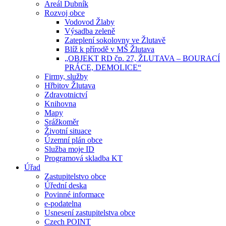
Areál Dubník
Rozvoj obce
Vodovod Žlaby
Výsadba zeleně
Zateplení sokolovny ve Žlutavě
Blíž k přírodě v MŠ Žlutava
„OBJEKT RD čp. 27, ŽLUTAVA – BOURACÍ
PRÁCE, DEMOLICE“
Firmy, služby
Hřbitov Žlutava
Zdravotnictví
Knihovna
Mapy
Srážkoměr
Životní situace
Územní plán obce
Služba moje ID
Programová skladba KT
Úřad
Zastupitelstvo obce
Úřední deska
Povinné informace
e-podatelna
Usnesení zastupitelstva obce
Czech POINT