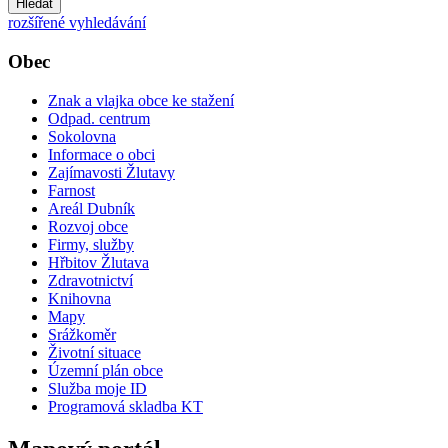
Hledat
rozšířené vyhledávání
Obec
Znak a vlajka obce ke stažení
Odpad. centrum
Sokolovna
Informace o obci
Zajímavosti Žlutavy
Farnost
Areál Dubník
Rozvoj obce
Firmy, služby
Hřbitov Žlutava
Zdravotnictví
Knihovna
Mapy
Srážkoměr
Životní situace
Územní plán obce
Služba moje ID
Programová skladba KT