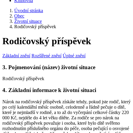
Knihovna
Úvodní stránka
Obec
Životní situace
Rodičovský příspěvek
Rodičovský příspěvek
Základní znění
Rozšířené znění
Úplné znění
3. Pojmenování (název) životní situace
Rodičovský příspěvek
4. Základní informace k životní situaci
Nárok na rodičovský příspěvek získáte tehdy, pokud jste rodič, který
po celý kalendářní měsíc osobně, celodenně a řádně pečuje o dítě,
které je nejmladší v rodině, a to až do vyčerpání celkové částky 220
000 Kč, nejdéle do 4 let věku dítěte. Za rodiče se pro nárok na
rodičovský příspěvek považuje i osoba, které bylo dítě svěřeno
rozhodnutím příslušného orgánu do péče, osoba pečující o osvojené