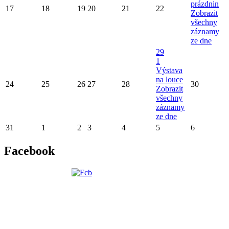
prázdnin
17
18
19
20
21
22
Zobrazit
všechny
záznamy
ze dne
29
1
Výstava
na louce
24
25
26
27
28
30
Zobrazit
všechny
záznamy
ze dne
31
1
2
3
4
5
6
Facebook