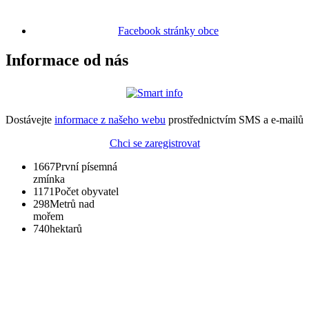
Facebook stránky obce
Informace od nás
Dostávejte
informace z našeho webu
prostřednictvím SMS a e-mailů
Chci se zaregistrovat
1667
První písemná
zmínka
1171
Počet obyvatel
298
Metrů nad
mořem
740
hektarů