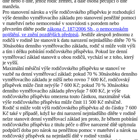
dítě nebo o dítě, jehož rodič zemřel, a dále osoba pečující o dítě
manžela.
Pro stanovení nároku a výše rodičovského příspěvku je rozhodující
výše denního vyměřovacího základu pro stanovení peněžité pomoci
v mateřství nebo nemocenské v souvislosti s porodem nebo
převzetím dítěte podle
zákona č. 187/2006 Sb., o nemocenském
pojištění, ve znění pozdějších předpisů
. Jestliže alespoň jednomu z
rodičů v rodině lze stanovit k datu narození nejmladšího dítěte 70 %
30násobku denního vyměřovacího základu, rodič si může volit výši
a tím i délku pobírání rodičovského příspěvku. Pokud lze denní
vyměřovací základ stanovit u obou rodičů, vychází se z toho, který
je vyšší.
Maximální měsíční výše rodičovského příspěvku se stanoví ve
vazbě na denní vyměřovací základ: pokud 70 % 30násobku denního
vyměřovacího základu je nižší nebo rovno 7 600 Kč, rodičovský
příspěvek může činit nejvýše 7 600 Kč; pokud 70 % 30násobku
denního vyměřovacího základu převyšuje 7 600 Kč, je výše
rodičovského příspěvku omezena touto částkou, maximálně však
výše rodičovského příspěvku může činit 11 500 Kč měsíčně.
Rodič si může volit výši rodičovského příspěvku až do částky 7 600
Kč také v případě, když ke dni narození nejmladšího dítěte v rodině
nelze stanovit denní vyměřovací základ jen proto, že během pobírání
rodičovského příspěvku z titulu péče o dříve narozené dítě uplynula
podpůrčí doba pro nárok na peněžitou pomoc v mateřství a nárok na
rodičovský příspěvek na nejmladší dítě v rodině vzniká