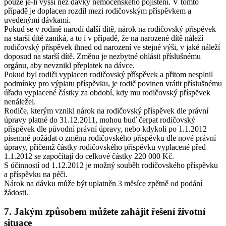
pouze je-li vyšší než dávky nemocenského pojištění. V tomto
případě je doplacen rozdíl mezi rodičovským příspěvkem a
uvedenými dávkami.
Pokud se v rodině narodí další dítě, nárok na rodičovský příspěvek
na starší dítě zaniká, a to i v případě, že na narozené dítě náleží
rodičovský příspěvek ihned od narození ve stejné výši, v jaké náleží
doposud na starší dítě. Změnu je nezbytné ohlásit příslušnému
orgánu, aby nevznikl přeplatek na dávce.
Pokud byl rodiči vyplacen rodičovský příspěvek a přitom nesplnil
podmínky pro výplatu příspěvku, je rodič povinen vrátit příslušnému
úřadu vyplacené částky za období, kdy mu rodičovský příspěvek
nenáležel.
Rodiče, kterým vznikl nárok na rodičovský příspěvek dle právní
úpravy platné do 31.12.2011, mohou buď čerpat rodičovský
příspěvek dle původní právní úpravy, nebo kdykoli po 1.1.2012
písemně požádat o změnu rodičovského příspěvku dle nové právní
úpravy, přičemž částky rodičovského příspěvku vyplacené před
1.1.2012 se započítají do celkové částky 220 000 Kč.
S účinností od 1.12.2012 je možný souběh rodičovského příspěvku
a příspěvku na péči.
Nárok na dávku může být uplatněn 3 měsíce zpětně od podání
žádosti.
7. Jakým způsobem můžete zahájit řešení životní
situace