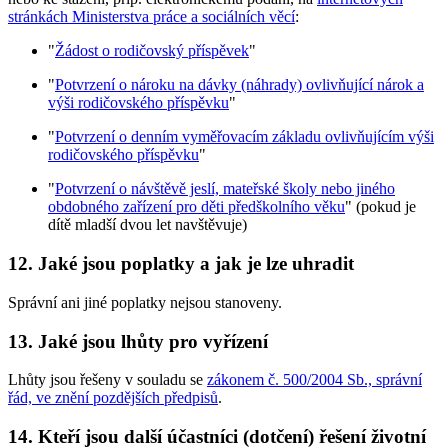
stránkách Ministerstva práce a sociálních věcí
:
"
Žádost o rodičovský příspěvek
"
"
Potvrzení o nároku na dávky (náhrady) ovlivňující nárok a
výši rodičovského příspěvku
"
"
Potvrzení o denním vyměřovacím základu ovlivňujícím výši
rodičovského příspěvku
"
"
Potvrzení o návštěvě jeslí, mateřské školy nebo jiného
obdobného zařízení pro děti předškolního věku
" (pokud je
dítě mladší dvou let navštěvuje)
12. Jaké jsou poplatky a jak je lze uhradit
Správní ani jiné poplatky nejsou stanoveny.
13. Jaké jsou lhůty pro vyřízení
Lhůty jsou řešeny v souladu se
zákonem č. 500/2004 Sb., správní
řád, ve znění pozdějších předpisů
.
14. Kteří jsou další účastníci (dotčení) řešení životní