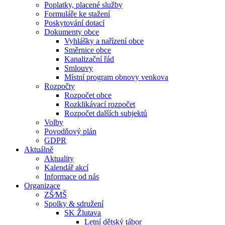
Poplatky, placené služby
Formuláře ke stažení
Poskytování dotací
Dokumenty obce
Vyhlášky a nařízení obce
Směrnice obce
Kanalizační řád
Smlouvy
Místní program obnovy venkova
Rozpočty
Rozpočet obce
Rozklikávací rozpočet
Rozpočet dalších subjektů
Volby
Povodňový plán
GDPR
Aktuálně
Aktuality
Kalendář akcí
Informace od nás
Organizace
ZŠ⁄MŠ
Spolky & sdružení
SK Žlutava
Letní dětský tábor