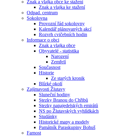
Znak a vlajka obce ke stažení
Znak a vlajka ke stažení
Odpad. centrum
Sokolovna
Provozní řád sokolovny
Kalendář plánovaných akcí
Rozvrh cvičebních hodin
Informace o obci
Znak a vlajka obce
Obyvatelé - statistika
Narození
Zemřelí
Současnost
Historie
Ze starých kronik
Blízké okolí
Zajímavosti Žlutavy
Sluneční hodiny
Stezky Branou do Chřibů
Stezky napajedelských emirátů
NS po Žlutavských vyhlídkách
Studánky
Historické mapy a modely
Památník Paraskupiny Bohuš
Farnost