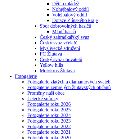
Děti a mládež
Nohejbalový oddíl
Volejbalový oddíl
Dotace Zlínského kraje
Sbor dobrovolných hasičů
Mladí hasiči
Český zahrádkářský svaz
Český svaz včelařů
Myslivecké sdružení
FC Žlutava
Český svaz chovatelů
Yellow hills
Motokros Žlutava
Fotogalerie
Fotogalerie zlatých a diamantových svateb
Fotogalerie zemřelých žlutavských občanů
Proměny naší obce
Letecké snímky
Fotogalerie roku 2026
Fotogalerie roku 2025
Fotogalerie roku 2024
Fotogalerie roku 2023
Fotogalerie roku 2022
Fotogalerie roku 2021
Fotogalerie roku 2020