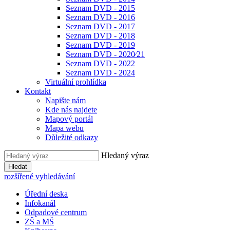
Seznam DVD - 2015
Seznam DVD - 2016
Seznam DVD - 2017
Seznam DVD - 2018
Seznam DVD - 2019
Seznam DVD - 2020⁄21
Seznam DVD - 2022
Seznam DVD - 2024
Virtuální prohlídka
Kontakt
Napište nám
Kde nás najdete
Mapový portál
Mapa webu
Důležité odkazy
Hledaný výraz
Hledat
rozšířené vyhledávání
Úřední deska
Infokanál
Odpadové centrum
ZŠ a MŠ