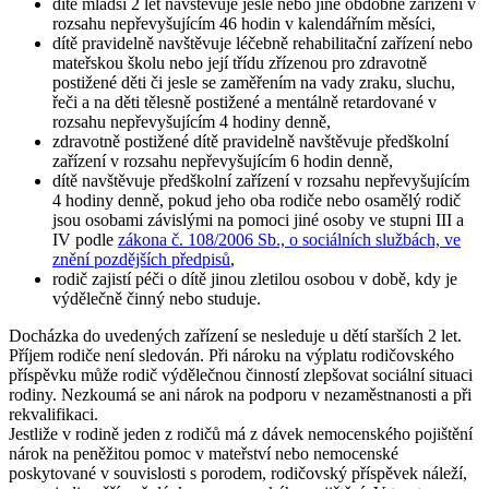
dítě mladší 2 let navštěvuje jesle nebo jiné obdobné zařízení v
rozsahu nepřevyšujícím 46 hodin v kalendářním měsíci,
dítě pravidelně navštěvuje léčebně rehabilitační zařízení nebo
mateřskou školu nebo její třídu zřízenou pro zdravotně
postižené děti či jesle se zaměřením na vady zraku, sluchu,
řeči a na děti tělesně postižené a mentálně retardované v
rozsahu nepřevyšujícím 4 hodiny denně,
zdravotně postižené dítě pravidelně navštěvuje předškolní
zařízení v rozsahu nepřevyšujícím 6 hodin denně,
dítě navštěvuje předškolní zařízení v rozsahu nepřevyšujícím
4 hodiny denně, pokud jeho oba rodiče nebo osamělý rodič
jsou osobami závislými na pomoci jiné osoby ve stupni III a
IV podle
zákona č. 108/2006 Sb., o sociálních službách, ve
znění pozdějších předpisů
,
rodič zajistí péči o dítě jinou zletilou osobou v době, kdy je
výdělečně činný nebo studuje.
Docházka do uvedených zařízení se nesleduje u dětí starších 2 let.
Příjem rodiče není sledován. Při nároku na výplatu rodičovského
příspěvku může rodič výdělečnou činností zlepšovat sociální situaci
rodiny. Nezkoumá se ani nárok na podporu v nezaměstnanosti a při
rekvalifikaci.
Jestliže v rodině jeden z rodičů má z dávek nemocenského pojištění
nárok na peněžitou pomoc v mateřství nebo nemocenské
poskytované v souvislosti s porodem, rodičovský příspěvek náleží,