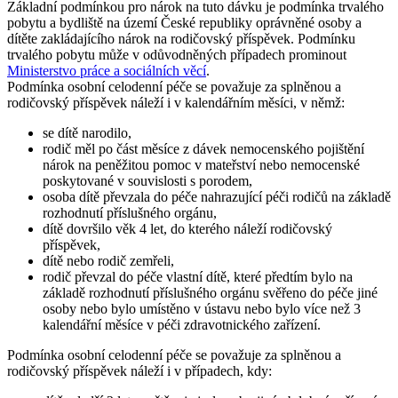
Základní podmínkou pro nárok na tuto dávku je podmínka trvalého
pobytu a bydliště na území České republiky oprávněné osoby a
dítěte zakládajícího nárok na rodičovský příspěvek. Podmínku
trvalého pobytu může v odůvodněných případech prominout
Ministerstvo práce a sociálních věcí
.
Podmínka osobní celodenní péče se považuje za splněnou a
rodičovský příspěvek náleží i v kalendářním měsíci, v němž:
se dítě narodilo,
rodič měl po část měsíce z dávek nemocenského pojištění
nárok na peněžitou pomoc v mateřství nebo nemocenské
poskytované v souvislosti s porodem,
osoba dítě převzala do péče nahrazující péči rodičů na základě
rozhodnutí příslušného orgánu,
dítě dovršilo věk 4 let, do kterého náleží rodičovský
příspěvek,
dítě nebo rodič zemřeli,
rodič převzal do péče vlastní dítě, které předtím bylo na
základě rozhodnutí příslušného orgánu svěřeno do péče jiné
osoby nebo bylo umístěno v ústavu nebo bylo více než 3
kalendářní měsíce v péči zdravotnického zařízení.
Podmínka osobní celodenní péče se považuje za splněnou a
rodičovský příspěvek náleží i v případech, kdy: