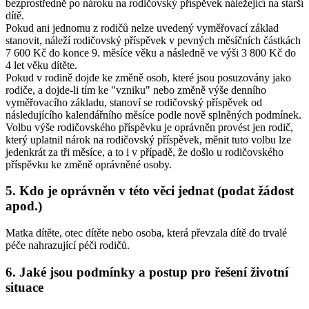
bezprostředně po nároku na rodičovský příspěvek náležející na starší
dítě.
Pokud ani jednomu z rodičů nelze uvedený vyměřovací základ
stanovit, náleží rodičovský příspěvek v pevných měsíčních částkách
7 600 Kč do konce 9. měsíce věku a následně ve výši 3 800 Kč do
4 let věku dítěte.
Pokud v rodině dojde ke změně osob, které jsou posuzovány jako
rodiče, a dojde-li tím ke "vzniku" nebo změně výše denního
vyměřovacího základu, stanoví se rodičovský příspěvek od
následujícího kalendářního měsíce podle nově splněných podmínek.
Volbu výše rodičovského příspěvku je oprávněn provést jen rodič,
který uplatnil nárok na rodičovský příspěvek, měnit tuto volbu lze
jedenkrát za tři měsíce, a to i v případě, že došlo u rodičovského
příspěvku ke změně oprávněné osoby.
5. Kdo je oprávněn v této věci jednat (podat žádost
apod.)
Matka dítěte, otec dítěte nebo osoba, která převzala dítě do trvalé
péče nahrazující péči rodičů.
6. Jaké jsou podmínky a postup pro řešení životní
situace