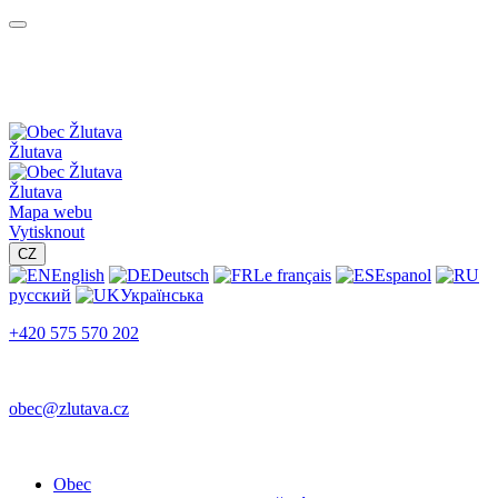
Žlutava
Žlutava
Mapa webu
Vytisknout
CZ
English
Deutsch
Le français
Espanol
русский
Українська
+420 575 570 202
obec@zlutava.cz
Obec