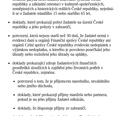
republiky a základní orientaci v kulturně-společenských,
zeměpisných a historických reáliích České republiky, nejedná-
li se o žadatele mladšího 15 nebo staršího 65 let,
doklady, které prokazují pobyt žadatele na území České
republiky a jeho pobyty v zahraničí,
potvrzení, která nejsou starší než 30 dnů, že žadatel nemá v
evidenci daní u orgánů Finanční správy České republiky ani
orgánů Celní správy České republiky evidován nedoplatek s
výjimkou nedoplatku, u kterého je povoleno posečkání jeho
úhrady nebo rozložení jeho úhrady na splátky,
doklady prokazující zdroje žadatelových finančních
prostředků sloužících k zajištění jeho životních potřeb v
České republice, zejména:
potvrzení o tom, že je příjemcem starobního, invalidního
nebo jiného důchodu,
doklady, které prokazují příjmy manžela nebo partnera,
pokud je na jeho příjmy žadatel odkázán,
doklady, že disponuje příjmy ze zahraničí,