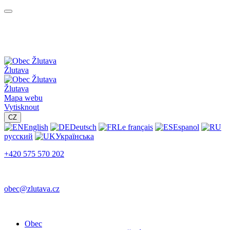
Žlutava
Žlutava
Mapa webu
Vytisknout
CZ
English
Deutsch
Le français
Espanol
русский
Українська
+420 575 570 202
obec@zlutava.cz
Obec