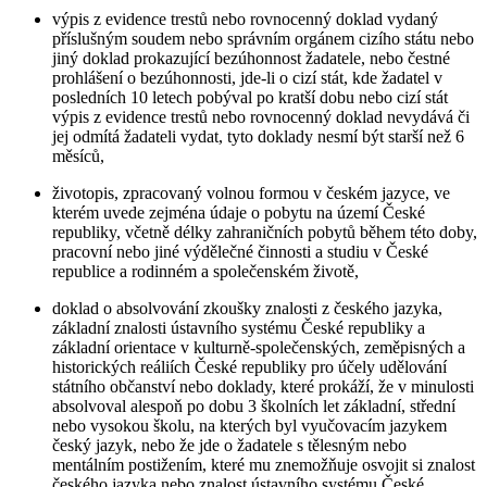
výpis z evidence trestů nebo rovnocenný doklad vydaný
příslušným soudem nebo správním orgánem cizího státu nebo
jiný doklad prokazující bezúhonnost žadatele, nebo čestné
prohlášení o bezúhonnosti, jde-li o cizí stát, kde žadatel v
posledních 10 letech pobýval po kratší dobu nebo cizí stát
výpis z evidence trestů nebo rovnocenný doklad nevydává či
jej odmítá žadateli vydat, tyto doklady nesmí být starší než 6
měsíců,
životopis, zpracovaný volnou formou v českém jazyce, ve
kterém uvede zejména údaje o pobytu na území České
republiky, včetně délky zahraničních pobytů během této doby,
pracovní nebo jiné výdělečné činnosti a studiu v České
republice a rodinném a společenském životě,
doklad o absolvování zkoušky znalosti z českého jazyka,
základní znalosti ústavního systému České republiky a
základní orientace v kulturně-společenských, zeměpisných a
historických reáliích České republiky pro účely udělování
státního občanství nebo doklady, které prokáží, že v minulosti
absolvoval alespoň po dobu 3 školních let základní, střední
nebo vysokou školu, na kterých byl vyučovacím jazykem
český jazyk, nebo že jde o žadatele s tělesným nebo
mentálním postižením, které mu znemožňuje osvojit si znalost
českého jazyka nebo znalost ústavního systému České