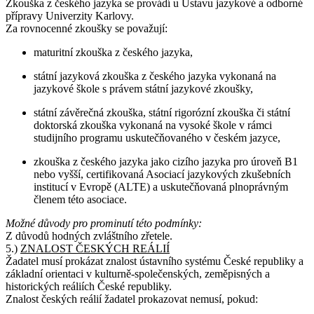
Zkouška z českého jazyka se provádí u Ústavu jazykové a odborné
přípravy Univerzity Karlovy.
Za rovnocenné zkoušky se považují:
maturitní zkouška z českého jazyka,
státní jazyková zkouška z českého jazyka vykonaná na
jazykové škole s právem státní jazykové zkoušky,
státní závěrečná zkouška, státní rigorózní zkouška či státní
doktorská zkouška vykonaná na vysoké škole v rámci
studijního programu uskutečňovaného v českém jazyce,
zkouška z českého jazyka jako cizího jazyka pro úroveň B1
nebo vyšší, certifikovaná Asociací jazykových zkušebních
institucí v Evropě (ALTE) a uskutečňovaná plnoprávným
členem této asociace.
Možné důvody pro prominutí této podmínky:
Z důvodů hodných zvláštního zřetele.
5.)
ZNALOST ČESKÝCH REÁLIÍ
Žadatel musí prokázat znalost ústavního systému České republiky a
základní orientaci v kulturně-společenských, zeměpisných a
historických reáliích České republiky.
Znalost českých reálií žadatel prokazovat nemusí, pokud: