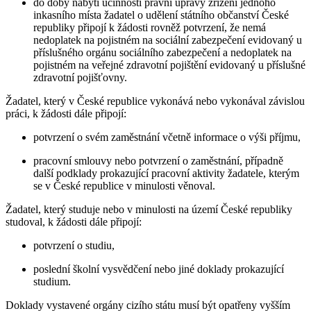
do doby nabytí účinnosti právní úpravy zřízení jednoho
inkasního místa žadatel o udělení státního občanství České
republiky připojí k žádosti rovněž potvrzení, že nemá
nedoplatek na pojistném na sociální zabezpečení evidovaný u
příslušného orgánu sociálního zabezpečení a nedoplatek na
pojistném na veřejné zdravotní pojištění evidovaný u příslušné
zdravotní pojišťovny.
Žadatel, který v České republice vykonává nebo vykonával závislou
práci, k žádosti dále připojí:
potvrzení o svém zaměstnání včetně informace o výši příjmu,
pracovní smlouvy nebo potvrzení o zaměstnání, případně
další podklady prokazující pracovní aktivity žadatele, kterým
se v České republice v minulosti věnoval.
Žadatel, který studuje nebo v minulosti na území České republiky
studoval, k žádosti dále připojí:
potvrzení o studiu,
poslední školní vysvědčení nebo jiné doklady prokazující
studium.
Doklady vystavené orgány cizího státu musí být opatřeny vyšším