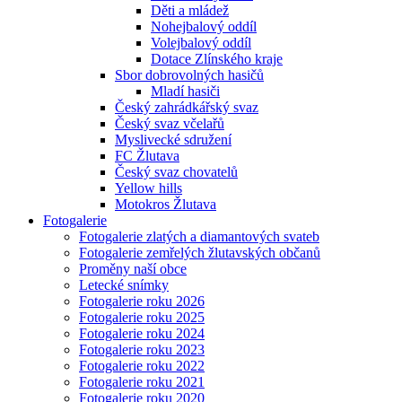
Děti a mládež
Nohejbalový oddíl
Volejbalový oddíl
Dotace Zlínského kraje
Sbor dobrovolných hasičů
Mladí hasiči
Český zahrádkářský svaz
Český svaz včelařů
Myslivecké sdružení
FC Žlutava
Český svaz chovatelů
Yellow hills
Motokros Žlutava
Fotogalerie
Fotogalerie zlatých a diamantových svateb
Fotogalerie zemřelých žlutavských občanů
Proměny naší obce
Letecké snímky
Fotogalerie roku 2026
Fotogalerie roku 2025
Fotogalerie roku 2024
Fotogalerie roku 2023
Fotogalerie roku 2022
Fotogalerie roku 2021
Fotogalerie roku 2020