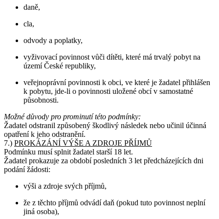
daně,
cla,
odvody a poplatky,
vyživovací povinnost vůči dítěti, které má trvalý pobyt na
území České republiky,
veřejnoprávní povinnosti k obci, ve které je žadatel přihlášen
k pobytu, jde-li o povinnosti uložené obcí v samostatné
působnosti.
Možné důvody pro prominutí této podmínky:
Žadatel odstranil způsobený škodlivý následek nebo učinil účinná
opatření k jeho odstranění.
7.)
PROKÁZÁNÍ VÝŠE A ZDROJE PŘÍJMŮ
Podmínku musí splnit žadatel starší 18 let.
Žadatel prokazuje za období posledních 3 let předcházejících dni
podání žádosti:
výši a zdroje svých příjmů,
že z těchto příjmů odvádí daň (pokud tuto povinnost neplní
jiná osoba),