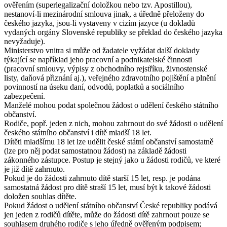
ověřením (superlegalizační doložkou nebo tzv. Apostillou),
nestanoví-li mezinárodní smlouva jinak, a úředně přeloženy do
českého jazyka, jsou-li vystaveny v cizím jazyce (u dokladů
vydaných orgány Slovenské republiky se překlad do českého jazyka
nevyžaduje).
Ministerstvo vnitra si může od žadatele vyžádat další doklady
týkající se například jeho pracovní a podnikatelské činnosti
(pracovní smlouvy, výpisy z obchodního rejstříku, živnostenské
listy, daňová přiznání aj.), veřejného zdravotního pojištění a plnění
povinností na úseku daní, odvodů, poplatků a sociálního
zabezpečení.
Manželé mohou podat společnou žádost o udělení českého státního
občanství.
Rodiče, popř. jeden z nich, mohou zahrnout do své žádosti o udělení
českého státního občanství i dítě mladší 18 let.
Dítěti mladšímu 18 let lze udělit české státní občanství samostatně
(lze pro něj podat samostatnou žádost) na základě žádosti
zákonného zástupce. Postup je stejný jako u žádosti rodičů, ve které
je již dítě zahrnuto.
Pokud je do žádosti zahrnuto dítě starší 15 let, resp. je podána
samostatná žádost pro dítě straší 15 let, musí být k takové žádosti
doložen souhlas dítěte.
Pokud žádost o udělení státního občanství České republiky podává
jen jeden z rodičů dítěte, může do žádosti dítě zahrnout pouze se
souhlasem druhého rodiče s jeho úředně ověřeným podpisem;