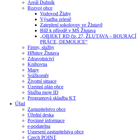
Areál Dubník
Rozvoj obce
Vodovod Žlaby
Výsadba zeleně
Zateplení sokolovny ve Žlutavě
Blíž k přírodě v MŠ Žlutava
„OBJEKT RD čp. 27, ŽLUTAVA – BOURACÍ
PRÁCE, DEMOLICE“
Firmy, služby
Hřbitov Žlutava
Zdravotnictví
Knihovna
Mapy
Srážkoměr
Životní situace
Územní plán obce
Služba moje ID
Programová skladba KT
Úřad
Zastupitelstvo obce
Úřední deska
Povinné informace
e-podatelna
Usnesení zastupitelstva obce
Czech POINT