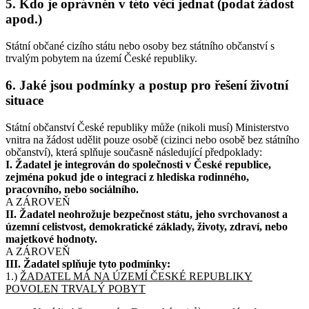
5. Kdo je oprávněn v této věci jednat (podat žádost
apod.)
Státní občané cizího státu nebo osoby bez státního občanství s
trvalým pobytem na území České republiky.
6. Jaké jsou podmínky a postup pro řešení životní
situace
Státní občanství České republiky může (nikoli musí) Ministerstvo
vnitra na žádost udělit pouze osobě (cizinci nebo osobě bez státního
občanství), která splňuje současně následující předpoklady:
I. Žadatel je integrován do společnosti v České republice,
zejména pokud jde o integraci z hlediska rodinného,
pracovního, nebo sociálního.
A ZÁROVEŇ
II. Žadatel neohrožuje bezpečnost státu, jeho svrchovanost a
územní celistvost, demokratické základy, životy, zdraví, nebo
majetkové hodnoty.
A ZÁROVEŇ
III. Žadatel splňuje tyto podmínky:
1.)
ŽADATEL MÁ NA ÚZEMÍ ČESKÉ REPUBLIKY
POVOLEN TRVALÝ POBYT