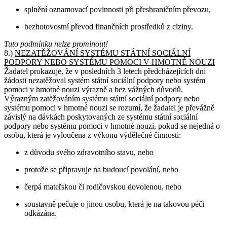
splnění oznamovací povinnosti při přeshraničním převozu,
bezhotovostní převod finančních prostředků z ciziny.
Tuto podmínku nelze prominout!
8.)
NEZATĚŽOVÁNÍ SYSTÉMU STÁTNÍ SOCIÁLNÍ
PODPORY NEBO SYSTÉMU POMOCI V HMOTNÉ NOUZI
Žadatel prokazuje, že v posledních 3 letech předcházejících dni
žádosti nezatěžoval systém státní sociální podpory nebo systém
pomoci v hmotné nouzi výrazně a bez vážných důvodů.
Výrazným zatěžováním systému státní sociální podpory nebo
systému pomoci v hmotné nouzi se rozumí, že žadatel je převážně
závislý na dávkách poskytovaných ze systému státní sociální
podpory nebo systému pomoci v hmotné nouzi, pokud se nejedná o
osobu, která je vyloučena z výkonu výdělečné činnosti:
z důvodu svého zdravotního stavu, nebo
protože se připravuje na budoucí povolání, nebo
čerpá mateřskou či rodičovskou dovolenou, nebo
soustavně pečuje o jinou osobu, která je na takovou péči
odkázána.