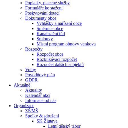
Poplatky, placené služby
Formuláře ke stažení
Poskytování dotací
Dokumenty obce
Vyhlášky a nařízení obce
Směrnice obce
Kanalizační řád
Smlouvy
Místní program obnovy venkova
Rozpočty
Rozpočet obce
Rozklikávací rozpočet
Rozpočet dalších subjektů
Volby
Povodňový plán
GDPR
Aktuálně
Aktuality
Kalendář akcí
Informace od nás
Organizace
ZŠ⁄MŠ
Spolky & sdružení
SK Žlutava
Letní dětský tábor