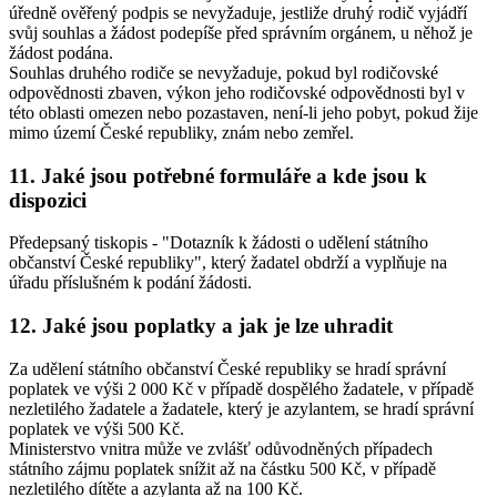
úředně ověřený podpis se nevyžaduje, jestliže druhý rodič vyjádří
svůj souhlas a žádost podepíše před správním orgánem, u něhož je
žádost podána.
Souhlas druhého rodiče se nevyžaduje, pokud byl rodičovské
odpovědnosti zbaven, výkon jeho rodičovské odpovědnosti byl v
této oblasti omezen nebo pozastaven, není-li jeho pobyt, pokud žije
mimo území České republiky, znám nebo zemřel.
11. Jaké jsou potřebné formuláře a kde jsou k
dispozici
Předepsaný tiskopis - "Dotazník k žádosti o udělení státního
občanství České republiky", který žadatel obdrží a vyplňuje na
úřadu příslušném k podání žádosti.
12. Jaké jsou poplatky a jak je lze uhradit
Za udělení státního občanství České republiky se hradí správní
poplatek ve výši 2 000 Kč v případě dospělého žadatele, v případě
nezletilého žadatele a žadatele, který je azylantem, se hradí správní
poplatek ve výši 500 Kč.
Ministerstvo vnitra může ve zvlášť odůvodněných případech
státního zájmu poplatek snížit až na částku 500 Kč, v případě
nezletilého dítěte a azylanta až na 100 Kč.