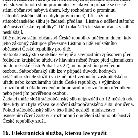
být složení tohoto slibu prominuto - v takovém případě se české
státní občanství nabývá dnem, kdy rozhodnutí o prominutí
státoobčanského slibu nabylo právní moci). Při složení
státoobčanského slibu je žadateli předána "Listina o udělení státního
občanství České republiky". Děti mladší 15 let státoobčanský slib
neskládají.
Dítě nabývá státní občanství České republiky udělením dnem, kdy
jeho zákonný zástupce převezme Listinu o udělení státního
občanství České republiky pro dítě.
Státoobčanský slib se skládá veřejně a slavnostním způsobem před
ředitelem krajského úřadu (v hlavním městě Praze před tajemníkem
úřadu městské části Praha 1 až 22), nebo před jím pověřenou
osobou. Státoobčanský slib lze v případě důvodů hodných
zvláštního zřetele složit i v cizině před vedoucím zastupitelského
úřadu nebo konzulárního úřadu České republiky, s výjimkou
konzulárního úřadu vedeného honorárním konzulárním úředníkem
nebo před jím pověřenou osobou.
Žadatel může složit státoobčanský slib nejpozději do 12 měsíců ode
dne, kdy mu byla výzva ke složení státoobčanského slibu doručena.
Pokud státoobčanský slib v této lhůtě nesloží, ministerstvo
usnesením řízení zastaví a rozhodnutí o udělení státního občanství
České republiky zruší.
16. Elektronická služba, kterou lze využít