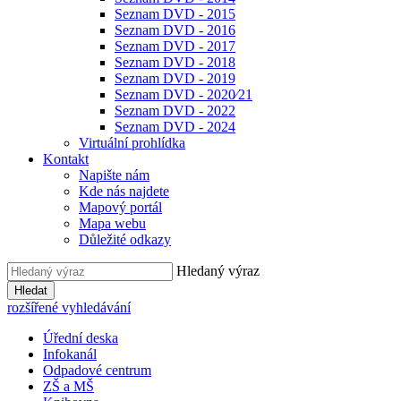
Seznam DVD - 2015
Seznam DVD - 2016
Seznam DVD - 2017
Seznam DVD - 2018
Seznam DVD - 2019
Seznam DVD - 2020⁄21
Seznam DVD - 2022
Seznam DVD - 2024
Virtuální prohlídka
Kontakt
Napište nám
Kde nás najdete
Mapový portál
Mapa webu
Důležité odkazy
Hledaný výraz
Hledat
rozšířené vyhledávání
Úřední deska
Infokanál
Odpadové centrum
ZŠ a MŠ