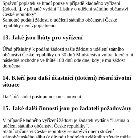
Správní poplatek se hradí pouze v případě kladného vyřízení
žádosti, tj. v případě vydání "Listiny o udělení státního občanství
České republiky".
Samotné podání žádosti o udělení státního občanství České
republiky není zpoplatněno.
13. Jaké jsou lhůty pro vyřízení
Úřad příslušný k podání žádosti zašle žádost o udělení státního
občanství České republiky do 30 dnů Ministerstvu vnitra, které o ní
následně rozhodne ve lhůtě 180 dnů ode dne, kdy je mu žádost
doručena.
14. Kteří jsou další účastníci (dotčení) řešení životní
situace
Další účastníci postupu nejsou stanoveni.
15. Jaké další činnosti jsou po žadateli požadovány
V případě kladného vyřízení žádosti je žadateli vydána "Listina o
udělení státního občanství České republiky".
Státní občanství České republiky se nabývá dnem složení
státoobčanského slibu (z důvodu hodných zvláštního zřetele může