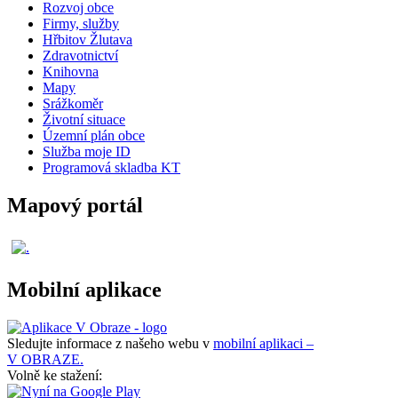
Rozvoj obce
Firmy, služby
Hřbitov Žlutava
Zdravotnictví
Knihovna
Mapy
Srážkoměr
Životní situace
Územní plán obce
Služba moje ID
Programová skladba KT
Mapový portál
Mobilní aplikace
Sledujte informace z našeho webu v
mobilní aplikaci –
V OBRAZE.
Volně ke stažení: