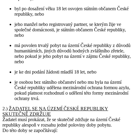
byl po dosažení věku 18 let osvojen státním občanem České
republiky, nebo
jeho manžel nebo registrovaný partner, se kterým žije ve
společné domácnosti, je státním občanem České republiky,
nebo
má povolen trvalý pobyt na území České republiky z důvodů
humanitárních, jiných důvodů hodných zvláštního zřetele,
nebo pokud je jeho pobyt na území v zájmu České republiky,
nebo
je ke dni podání žádosti mladší 18 let, nebo
je osobou bez státního občanství nebo mu byla na území
České republiky udělena mezinárodní ochrana formou azylu,
pokud platnost rozhodnutí o udělení této formy mezinárodní
ochrany trvá.
2.)
ŽADATEL SE NA ÚZEMÍ ČESKÉ REPUBLIKY
SKUTEČNĚ ZDRŽUJE
Žadatel musí prokázat, že se skutečně zdržuje na území České
republiky alespoň v rozsahu jedné poloviny doby pobytu.
Do této doby se započítávají: