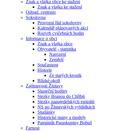
Znak a vlajka obce ke stažení
Znak a vlajka ke stažení
Odpad. centrum
Sokolovna
Provozní řád sokolovny
Kalendář plánovaných akcí
Rozvrh cvičebních hodin
Informace o obci
Znak a vlajka obce
Obyvatelé - statistika
Narození
Zemřelí
Současnost
Historie
Ze starých kronik
Blízké okolí
Zajímavosti Žlutavy
Sluneční hodiny
Stezky Branou do Chřibů
Stezky napajedelských emirátů
NS po Žlutavských vyhlídkách
Studánky
Historické mapy a modely
Památník Paraskupiny Bohuš
Farnost