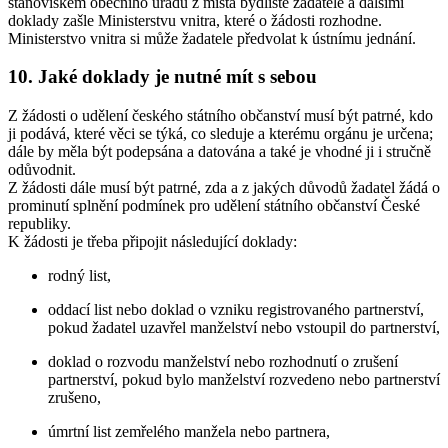
stanoviskem obecního úřadu z místa bydliště žadatele a dalšími
doklady zašle Ministerstvu vnitra, které o žádosti rozhodne.
Ministerstvo vnitra si může žadatele předvolat k ústnímu jednání.
10. Jaké doklady je nutné mít s sebou
Z žádosti o udělení českého státního občanství musí být patrné, kdo
ji podává, které věci se týká, co sleduje a kterému orgánu je určena;
dále by měla být podepsána a datována a také je vhodné ji i stručně
odůvodnit.
Z žádosti dále musí být patrné, zda a z jakých důvodů žadatel žádá o
prominutí splnění podmínek pro udělení státního občanství České
republiky.
K žádosti je třeba připojit následující doklady:
rodný list,
oddací list nebo doklad o vzniku registrovaného partnerství,
pokud žadatel uzavřel manželství nebo vstoupil do partnerství,
doklad o rozvodu manželství nebo rozhodnutí o zrušení
partnerství, pokud bylo manželství rozvedeno nebo partnerství
zrušeno,
úmrtní list zemřelého manžela nebo partnera,