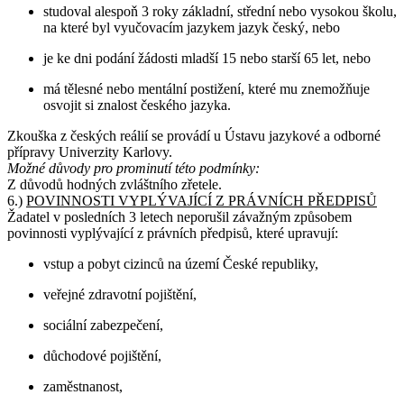
studoval alespoň 3 roky základní, střední nebo vysokou školu,
na které byl vyučovacím jazykem jazyk český, nebo
je ke dni podání žádosti mladší 15 nebo starší 65 let, nebo
má tělesné nebo mentální postižení, které mu znemožňuje
osvojit si znalost českého jazyka.
Zkouška z českých reálií se provádí u Ústavu jazykové a odborné
přípravy Univerzity Karlovy.
Možné důvody pro prominutí této podmínky:
Z důvodů hodných zvláštního zřetele.
6.)
POVINNOSTI VYPLÝVAJÍCÍ Z PRÁVNÍCH PŘEDPISŮ
Žadatel v posledních 3 letech neporušil závažným způsobem
povinnosti vyplývající z právních předpisů, které upravují:
vstup a pobyt cizinců na území České republiky,
veřejné zdravotní pojištění,
sociální zabezpečení,
důchodové pojištění,
zaměstnanost,