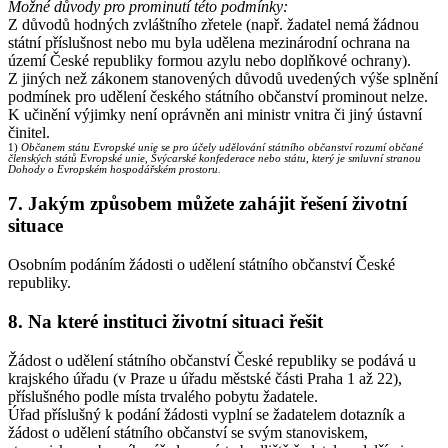
Možné důvody pro prominutí této podmínky:
Z důvodů hodných zvláštního zřetele (např. žadatel nemá žádnou
státní příslušnost nebo mu byla udělena mezinárodní ochrana na
území České republiky formou azylu nebo doplňkové ochrany).
Z jiných než zákonem stanovených důvodů uvedených výše splnění
podmínek pro udělení českého státního občanství prominout nelze.
K učinění výjimky není oprávněn ani ministr vnitra či jiný ústavní
činitel.
1)
Občanem státu Evropské unie se pro účely udělování státního občanství rozumí občané
členských států Evropské unie, Švýcarské konfederace nebo státu, který je smluvní stranou
Dohody o Evropském hospodářském prostoru.
7. Jakým způsobem můžete zahájit řešení životní
situace
Osobním podáním žádosti o udělení státního občanství České
republiky.
8. Na které instituci životní situaci řešit
Žádost o udělení státního občanství České republiky se podává u
krajského úřadu (v Praze u úřadu městské části Praha 1 až 22),
příslušného podle místa trvalého pobytu žadatele.
Úřad příslušný k podání žádosti vyplní se žadatelem dotazník a
žádost o udělení státního občanství se svým stanoviskem,