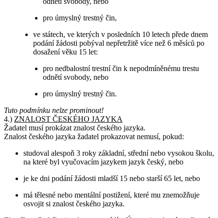
odnětí svobody, nebo
pro úmyslný trestný čin,
ve státech, ve kterých v posledních 10 letech přede dnem
podání žádosti pobýval nepřetržitě více než 6 měsíců po
dosažení věku 15 let:
pro nedbalostní trestní čin k nepodmíněnému trestu
odnětí svobody, nebo
pro úmyslný trestný čin.
Tuto podmínku nelze prominout!
4.)
ZNALOST ČESKÉHO JAZYKA
Žadatel musí prokázat znalost českého jazyka.
Znalost českého jazyka žadatel prokazovat nemusí, pokud:
studoval alespoň 3 roky základní, střední nebo vysokou školu,
na které byl vyučovacím jazykem jazyk český, nebo
je ke dni podání žádosti mladší 15 nebo starší 65 let, nebo
má tělesné nebo mentální postižení, které mu znemožňuje
osvojit si znalost českého jazyka.