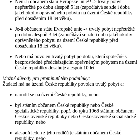
Není-li občanem státu Evropské unie
1)
-> trvalý pobyt
nepřetržitě po dobu alespoň 5 let (započítává se zde i doba
jakéhokoliv oprávněného pobytu na území České republiky
před dosažením 18 let věku).
Je-li občanem státu Evropské unie -> trvalý pobyt nepřetržitě
po dobu alespoň 3 let (započítává se zde i doba jakéhokoliv
oprávněného pobytu na území České republiky před
dosažením 18 let věku).
Nebo má povolen trvalý pobyt po dobu, která společně s
bezprostředně předcházejícím oprávněným pobytem na území
České republiky dosahuje alespoň 10 let.
Možné důvody pro prominutí této podmínky:
Žadatel má na území České republiky povolen trvalý pobyt a:
narodil se na území České republiky, nebo
byl státním občanem České republiky nebo České
socialistické republiky, popř. do roku 1968 státním občanem
Československé republiky nebo Československé socialistické
republiky, nebo
alespoň jeden z jeho rodičů je státním občanem České
republiky, nebo