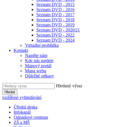
Seznam DVD - 2015
Seznam DVD - 2016
Seznam DVD - 2017
Seznam DVD - 2018
Seznam DVD - 2019
Seznam DVD - 2020⁄21
Seznam DVD - 2022
Seznam DVD - 2024
Virtuální prohlídka
Kontakt
Napište nám
Kde nás najdete
Mapový portál
Mapa webu
Důležité odkazy
Hledaný výraz
Hledat
rozšířené vyhledávání
Úřední deska
Infokanál
Odpadové centrum
ZŠ a MŠ