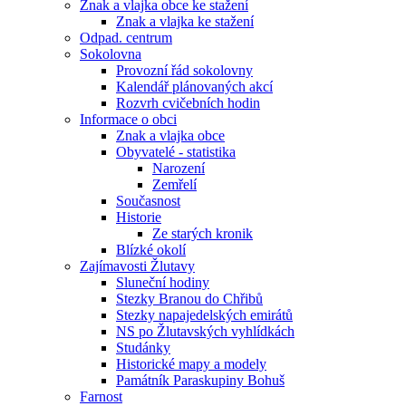
Znak a vlajka obce ke stažení
Znak a vlajka ke stažení
Odpad. centrum
Sokolovna
Provozní řád sokolovny
Kalendář plánovaných akcí
Rozvrh cvičebních hodin
Informace o obci
Znak a vlajka obce
Obyvatelé - statistika
Narození
Zemřelí
Současnost
Historie
Ze starých kronik
Blízké okolí
Zajímavosti Žlutavy
Sluneční hodiny
Stezky Branou do Chřibů
Stezky napajedelských emirátů
NS po Žlutavských vyhlídkách
Studánky
Historické mapy a modely
Památník Paraskupiny Bohuš
Farnost