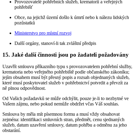
Provozovatelé pohřebních služeb, krematorií a veřejných
pohřebišť
Obce, na jejichž území došlo k úmrtí nebo k nálezu lidských
pozůstatků
Ministerstvo pro místní rozvoj
Další orgány, stanoví-li tak zvláštní předpis
15. Jaké další činnosti jsou po žadateli požadovány
Uzavřít smlouvu příkazního typu s provozovatelem pohřební služby,
krematoria nebo veřejného pohřebiště podle občanského zákoníku;
jejím obsahem musí být přesný popis a rozsah objednaných služeb,
které musí poskytovatel služeb v pohřebnictví potvrdit a převzít za
ně plnou odpovědnost.
Od Vašich požadavků se může odchýlit, pouze je-li to nezbytné ve
Vašem zájmu, nebo pokud nemůže obdržet včas Váš souhlas.
Smlouva by měla mít písemnou formu a musí vždy obsahovat
zejména: identifikaci smluvních stran, předmět, cenu sjednaných
služeb, datum uzavření smlouvy, datum pohřbu a odměnu za jeho
obstarání.