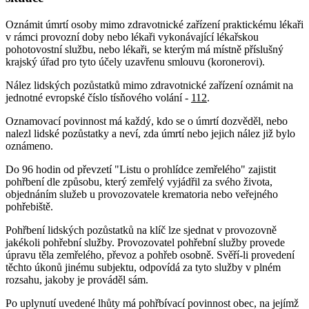
Oznámit úmrtí osoby mimo zdravotnické zařízení praktickému lékaři
v rámci provozní doby nebo lékaři vykonávající lékařskou
pohotovostní službu, nebo lékaři, se kterým má místně příslušný
krajský úřad pro tyto účely uzavřenu smlouvu (koronerovi).
Nález lidských pozůstatků mimo zdravotnické zařízení oznámit na
jednotné evropské číslo tísňového volání -
112
.
Oznamovací povinnost má každý, kdo se o úmrtí dozvěděl, nebo
nalezl lidské pozůstatky a neví, zda úmrtí nebo jejich nález již bylo
oznámeno.
Do 96 hodin od převzetí "Listu o prohlídce zemřelého" zajistit
pohřbení dle způsobu, který zemřelý vyjádřil za svého života,
objednáním služeb u provozovatele krematoria nebo veřejného
pohřebiště.
Pohřbení lidských pozůstatků na klíč lze sjednat v provozovně
jakékoli pohřební služby. Provozovatel pohřební služby provede
úpravu těla zemřelého, převoz a pohřeb osobně. Svěří-li provedení
těchto úkonů jinému subjektu, odpovídá za tyto služby v plném
rozsahu, jakoby je prováděl sám.
Po uplynutí uvedené lhůty má pohřbívací povinnost obec, na jejímž