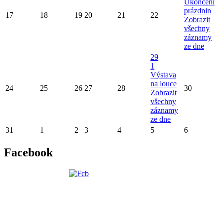
Ukončení
prázdnin
17
18
19
20
21
22
Zobrazit
všechny
záznamy
ze dne
29
1
Výstava
na louce
24
25
26
27
28
30
Zobrazit
všechny
záznamy
ze dne
31
1
2
3
4
5
6
Facebook