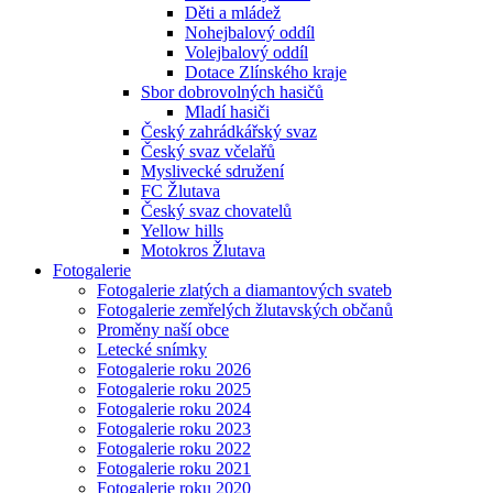
Děti a mládež
Nohejbalový oddíl
Volejbalový oddíl
Dotace Zlínského kraje
Sbor dobrovolných hasičů
Mladí hasiči
Český zahrádkářský svaz
Český svaz včelařů
Myslivecké sdružení
FC Žlutava
Český svaz chovatelů
Yellow hills
Motokros Žlutava
Fotogalerie
Fotogalerie zlatých a diamantových svateb
Fotogalerie zemřelých žlutavských občanů
Proměny naší obce
Letecké snímky
Fotogalerie roku 2026
Fotogalerie roku 2025
Fotogalerie roku 2024
Fotogalerie roku 2023
Fotogalerie roku 2022
Fotogalerie roku 2021
Fotogalerie roku 2020