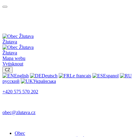
Žlutava
Žlutava
Mapa webu
Vytisknout
CZ
English
Deutsch
Le français
Espanol
русский
Українська
+420 575 570 202
obec@zlutava.cz
Obec