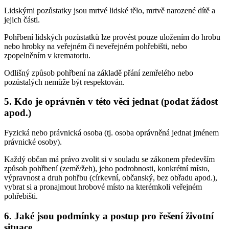
Lidskými pozůstatky jsou mrtvé lidské tělo, mrtvě narozené dítě a
jejich části.
Pohřbení lidských pozůstatků lze provést pouze uložením do hrobu
nebo hrobky na veřejném či neveřejném pohřebišti, nebo
zpopelněním v krematoriu.
Odlišný způsob pohřbení na základě přání zemřelého nebo
pozůstalých nemůže být respektován.
5. Kdo je oprávněn v této věci jednat (podat žádost
apod.)
Fyzická nebo právnická osoba (tj. osoba oprávněná jednat jménem
právnické osoby).
Každý občan má právo zvolit si v souladu se zákonem především
způsob pohřbení (země/žeh), jeho podrobnosti, konkrétní místo,
výpravnost a druh pohřbu (církevní, občanský, bez obřadu apod.),
vybrat si a pronajmout hrobové místo na kterémkoli veřejném
pohřebišti.
6. Jaké jsou podmínky a postup pro řešení životní
situace