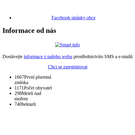
Facebook stránky obce
Informace od nás
Dostávejte
informace z našeho webu
prostřednictvím SMS a e-mailů
Chci se zaregistrovat
1667
První písemná
zmínka
1171
Počet obyvatel
298
Metrů nad
mořem
740
hektarů