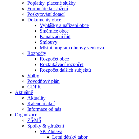
Poplatky, placené služby
Formuláře ke stažení
Poskytování dotací
Dokumenty obce
Vyhlášky a nařízení obce
Směrnice obce
Kanalizační řád
Smlouvy
Místní program obnovy venkova
Rozpočty
Rozpočet obce
Rozklikávací rozpočet
Rozpočet dalších subjektů
Volby
Povodňový plán
GDPR
Aktuálně
Aktuality
Kalendář akcí
Informace od nás
Organizace
ZŠ⁄MŠ
Spolky & sdružení
SK Žlutava
Letní dětský tábor