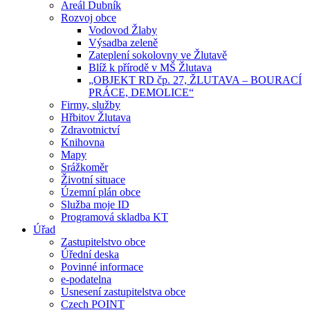
Areál Dubník
Rozvoj obce
Vodovod Žlaby
Výsadba zeleně
Zateplení sokolovny ve Žlutavě
Blíž k přírodě v MŠ Žlutava
„OBJEKT RD čp. 27, ŽLUTAVA – BOURACÍ
PRÁCE, DEMOLICE“
Firmy, služby
Hřbitov Žlutava
Zdravotnictví
Knihovna
Mapy
Srážkoměr
Životní situace
Územní plán obce
Služba moje ID
Programová skladba KT
Úřad
Zastupitelstvo obce
Úřední deska
Povinné informace
e-podatelna
Usnesení zastupitelstva obce
Czech POINT