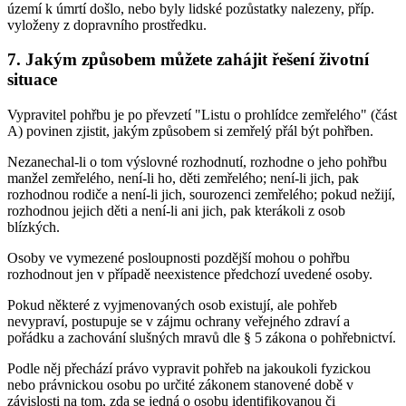
území k úmrtí došlo, nebo byly lidské pozůstatky nalezeny, příp.
vyloženy z dopravního prostředku.
7. Jakým způsobem můžete zahájit řešení životní
situace
Vypravitel pohřbu je po převzetí "Listu o prohlídce zemřelého" (část
A) povinen zjistit, jakým způsobem si zemřelý přál být pohřben.
Nezanechal-li o tom výslovné rozhodnutí, rozhodne o jeho pohřbu
manžel zemřelého, není-li ho, děti zemřelého; není-li jich, pak
rozhodnou rodiče a není-li jich, sourozenci zemřelého; pokud nežijí,
rozhodnou jejich děti a není-li ani jich, pak kterákoli z osob
blízkých.
Osoby ve vymezené posloupnosti pozdější mohou o pohřbu
rozhodnout jen v případě neexistence předchozí uvedené osoby.
Pokud některé z vyjmenovaných osob existují, ale pohřeb
nevypraví, postupuje se v zájmu ochrany veřejného zdraví a
pořádku a zachování slušných mravů dle § 5 zákona o pohřebnictví.
Podle něj přechází právo vypravit pohřeb na jakoukoli fyzickou
nebo právnickou osobu po určité zákonem stanovené době v
závislosti na tom, zda se jedná o osobu identifikovanou či