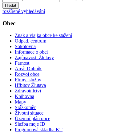
Hledat
rozšířené vyhledávání
Obec
Znak a vlajka obce ke stažení
Odpad. centrum
Sokolovna
Informace o obci
Zajímavosti Žlutavy
Farnost
Areál Dubník
Rozvoj obce
Firmy, služby
Hřbitov Žlutava
Zdravotnictví
Knihovna
Mapy
Srážkoměr
Životní situace
Územní plán obce
Služba moje ID
Programová skladba KT