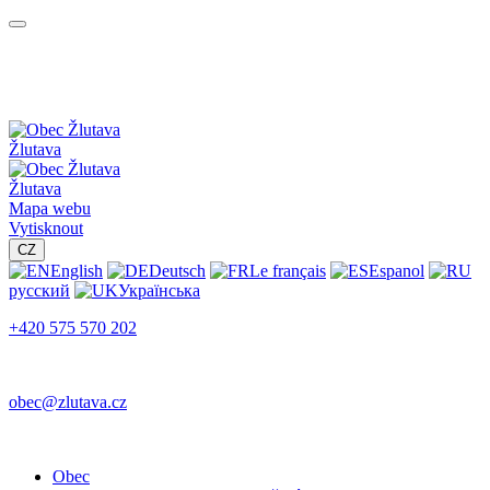
Žlutava
Žlutava
Mapa webu
Vytisknout
CZ
English
Deutsch
Le français
Espanol
русский
Українська
+420 575 570 202
obec@zlutava.cz
Obec