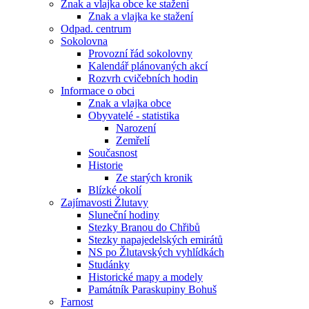
Znak a vlajka obce ke stažení
Znak a vlajka ke stažení
Odpad. centrum
Sokolovna
Provozní řád sokolovny
Kalendář plánovaných akcí
Rozvrh cvičebních hodin
Informace o obci
Znak a vlajka obce
Obyvatelé - statistika
Narození
Zemřelí
Současnost
Historie
Ze starých kronik
Blízké okolí
Zajímavosti Žlutavy
Sluneční hodiny
Stezky Branou do Chřibů
Stezky napajedelských emirátů
NS po Žlutavských vyhlídkách
Studánky
Historické mapy a modely
Památník Paraskupiny Bohuš
Farnost