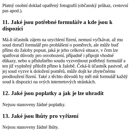
Platný osobní doklad opatřený fotografií (občanský průkaz, cestovní
pas apod.).
11. Jaké jsou potřebné formuláře a kde jsou k
dispozici
Má-li účastník zájem na urychlení řízení, nemusí vyčkávat, až mu
soud doručí formulář pro prohlášení o poměrech, ale může buď
přímo do žaloby popsat, jaká je jeho celková situace, v čem lze
spatřovat důvody pro osvobození, případně i připojit vhodné
důkazy, nebo u příslušného soudu vyzvednout potřebný formulář a
ten již vyplněný přiložit přímo k žalobě. Čeká-li účastník pasivně, až
jej soud vyzve k doložení poměrů, může dojít ke zbytečnému
prodloužení řízení. Také z těchto důvodů by měl mít formulář každý
soud k dispozici na svých internetových stránkách.
12. Jaké jsou poplatky a jak je lze uhradit
Nejsou stanoveny žádné poplatky.
13. Jaké jsou lhůty pro vyřízení
Nejsou stanoveny žádné lhůty.