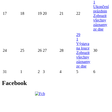
1
Ukončení
prázdnin
17
18
19
20
21
22
Zobrazit
všechny
záznamy
ze dne
29
1
Výstava
na louce
24
25
26
27
28
30
Zobrazit
všechny
záznamy
ze dne
31
1
2
3
4
5
6
Facebook