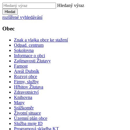
Hledaný výraz
Hledat
rozšířené vyhledávání
Obec
Znak a vlajka obce ke stažení
Odpad. centrum
Sokolovna
Informace o obci
Zajímavosti Žlutavy
Farnost
Areál Dubník
Rozvoj obce
Firmy, služby
Hřbitov Žlutava
Zdravotnictví
Knihovna
Mapy
Srážkoměr
Životní situace
Územní plán obce
Služba moje ID
Programová skladba KT