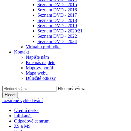
Seznam DVD - 2015
Seznam DVD - 2016
Seznam DVD - 2017
Seznam DVD - 2018
Seznam DVD - 2019
Seznam DVD - 2020⁄21
Seznam DVD - 2022
Seznam DVD - 2024
Virtuální prohlídka
Kontakt
Napište nám
Kde nás najdete
Mapový portál
Mapa webu
Důležité odkazy
Hledaný výraz
Hledat
rozšířené vyhledávání
Úřední deska
Infokanál
Odpadové centrum
ZŠ a MŠ