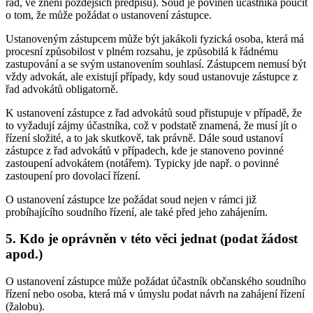
řád, ve znění pozdějších předpisů). Soud je povinen účastníka poučit
o tom, že může požádat o ustanovení zástupce.
Ustanoveným zástupcem může být jakákoli fyzická osoba, která má
procesní způsobilost v plném rozsahu, je způsobilá k řádnému
zastupování a se svým ustanovením souhlasí. Zástupcem nemusí být
vždy advokát, ale existují případy, kdy soud ustanovuje zástupce z
řad advokátů obligatorně.
K ustanovení zástupce z řad advokátů soud přistupuje v případě, že
to vyžadují zájmy účastníka, což v podstatě znamená, že musí jít o
řízení složité, a to jak skutkově, tak právně. Dále soud ustanoví
zástupce z řad advokátů v případech, kde je stanoveno povinné
zastoupení advokátem (notářem). Typicky jde např. o povinné
zastoupení pro dovolací řízení.
O ustanovení zástupce lze požádat soud nejen v rámci již
probíhajícího soudního řízení, ale také před jeho zahájením.
5. Kdo je oprávněn v této věci jednat (podat žádost
apod.)
O ustanovení zástupce může požádat účastník občanského soudního
řízení nebo osoba, která má v úmyslu podat návrh na zahájení řízení
(žalobu).