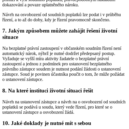
dokazování a povaze uplatněného nároku.
Návrh na osvobození od soudních poplatků lze podat i v průběhu
řízení, a to až do doby, kdy je řízení pravomocně skončeno.
7. Jakým způsobem můžete zahájit řešení životní
situace
Na bezplatné právní zastoupení v občanském soudním řízení není
automatický nárok, nýbrž je nutné dodržet předepsaný postup.
Vyžaduje se vyšší míra aktivity žadatele o bezplatné právní
zastoupení a jednou z podmínek pro ustanovení bezplatného
právního zástupce soudem je nutnost podání žádosti o ustanovení
zástupce. Soud je povinen účastníka poučit o tom, že může požádat
o ustanovení zástupce.
8. Na které instituci životní situaci řešit
Návrh na ustanovení zástupce a návrh na o osvobození od soudních
poplatků se podává u soudu, který vede řízení, pro které se o
ustanovení zástupce a osvobození žádá.
10. Jaké doklady je nutné mít s sebou