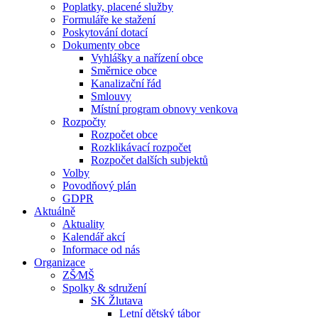
Poplatky, placené služby
Formuláře ke stažení
Poskytování dotací
Dokumenty obce
Vyhlášky a nařízení obce
Směrnice obce
Kanalizační řád
Smlouvy
Místní program obnovy venkova
Rozpočty
Rozpočet obce
Rozklikávací rozpočet
Rozpočet dalších subjektů
Volby
Povodňový plán
GDPR
Aktuálně
Aktuality
Kalendář akcí
Informace od nás
Organizace
ZŠ⁄MŠ
Spolky & sdružení
SK Žlutava
Letní dětský tábor