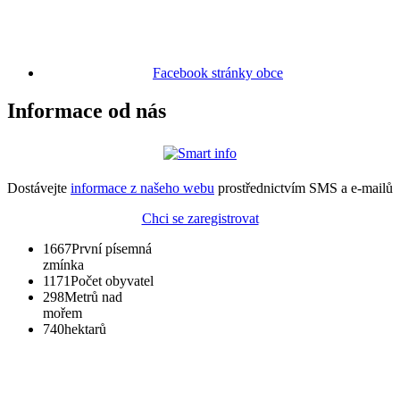
Facebook stránky obce
Informace od nás
Dostávejte
informace z našeho webu
prostřednictvím SMS a e-mailů
Chci se zaregistrovat
1667
První písemná
zmínka
1171
Počet obyvatel
298
Metrů nad
mořem
740
hektarů