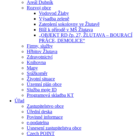
Areál Dubník
Rozvoj obce
Vodovod Žlaby
Výsadba zeleně
Zateplení sokolovny ve Žlutavě
Blíž k přírodě v MŠ Žlutava
„OBJEKT RD čp. 27, ŽLUTAVA – BOURACÍ
PRÁCE, DEMOLICE“
Firmy, služby
Hřbitov Žlutava
Zdravotnictví
Knihovna
Mapy
Srážkoměr
Životní situace
Územní plán obce
Služba moje ID
Programová skladba KT
Úřad
Zastupitelstvo obce
Úřední deska
Povinné informace
e-podatelna
Usnesení zastupitelstva obce
Czech POINT