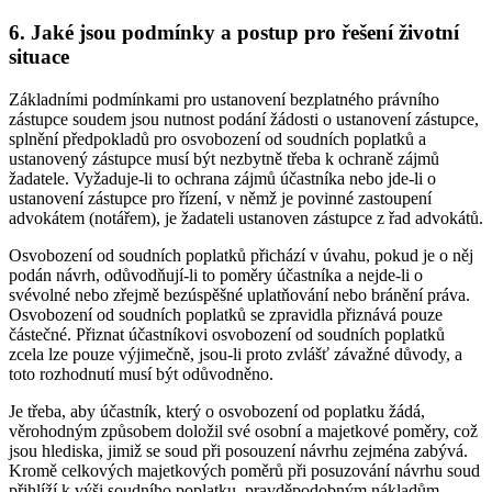
6. Jaké jsou podmínky a postup pro řešení životní
situace
Základními podmínkami pro ustanovení bezplatného právního
zástupce soudem jsou nutnost podání žádosti o ustanovení zástupce,
splnění předpokladů pro osvobození od soudních poplatků a
ustanovený zástupce musí být nezbytně třeba k ochraně zájmů
žadatele. Vyžaduje-li to ochrana zájmů účastníka nebo jde-li o
ustanovení zástupce pro řízení, v němž je povinné zastoupení
advokátem (notářem), je žadateli ustanoven zástupce z řad advokátů.
Osvobození od soudních poplatků přichází v úvahu, pokud je o něj
podán návrh, odůvodňují-li to poměry účastníka a nejde-li o
svévolné nebo zřejmě bezúspěšné uplatňování nebo bránění práva.
Osvobození od soudních poplatků se zpravidla přiznává pouze
částečné. Přiznat účastníkovi osvobození od soudních poplatků
zcela lze pouze výjimečně, jsou-li proto zvlášť závažné důvody, a
toto rozhodnutí musí být odůvodněno.
Je třeba, aby účastník, který o osvobození od poplatku žádá,
věrohodným způsobem doložil své osobní a majetkové poměry, což
jsou hlediska, jimiž se soud při posouzení návrhu zejména zabývá.
Kromě celkových majetkových poměrů při posuzování návrhu soud
přihlíží k výši soudního poplatku, pravděpodobným nákladům