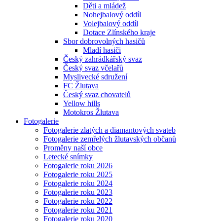
Děti a mládež
Nohejbalový oddíl
Volejbalový oddíl
Dotace Zlínského kraje
Sbor dobrovolných hasičů
Mladí hasiči
Český zahrádkářský svaz
Český svaz včelařů
Myslivecké sdružení
FC Žlutava
Český svaz chovatelů
Yellow hills
Motokros Žlutava
Fotogalerie
Fotogalerie zlatých a diamantových svateb
Fotogalerie zemřelých žlutavských občanů
Proměny naší obce
Letecké snímky
Fotogalerie roku 2026
Fotogalerie roku 2025
Fotogalerie roku 2024
Fotogalerie roku 2023
Fotogalerie roku 2022
Fotogalerie roku 2021
Fotogalerie roku 2020