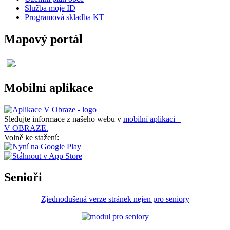
Služba moje ID
Programová skladba KT
Mapový portál
Mobilní aplikace
Sledujte informace z našeho webu v
mobilní aplikaci –
V OBRAZE.
Volně ke stažení:
Senioři
Zjednodušená verze stránek nejen pro seniory