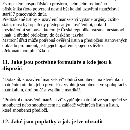
Evropském hospodářském prostoru, nebo jeho rodinného
příslušníka (toto potvrzení nesmí být ke dni uzavření manželství
starší 7 pracovních dnů).
Předkládané listiny k uzavření manželství vydané orgány cizího
státu, musí být opatřeny předepsanými ověřeními, pokud
mezinárodní smlouva, kterou je Česká republika vázána, nestanoví
jinak, a úředně přeloženy do českého jazyka.
Matriční úřad může potřebná ověření listin a předložení stanovených
dokladů prominout, je-li jejich opatření spojeno s těžko
překonatelnou překážkou.
11. Jaké jsou potřebné formuláře a kde jsou k
dispozici
"Dotazník k uzavření manželství" obdrží snoubenci na kterémkoli
matričním úřadu - jeho první část vyplňují snoubenci ve spolupráci s
matrikářem, druhou část vyplňuje matrikář.
"Protokol o uzavření manželství" vyplňuje matrikář ve spolupráci se
snoubenci nebo snoubencem na základě veřejných listin a listin,
které snoubenci předloží.
12. Jaké jsou poplatky a jak je lze uhradit