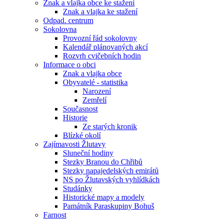
Znak a vlajka obce ke stažení
Znak a vlajka ke stažení
Odpad. centrum
Sokolovna
Provozní řád sokolovny
Kalendář plánovaných akcí
Rozvrh cvičebních hodin
Informace o obci
Znak a vlajka obce
Obyvatelé - statistika
Narození
Zemřelí
Současnost
Historie
Ze starých kronik
Blízké okolí
Zajímavosti Žlutavy
Sluneční hodiny
Stezky Branou do Chřibů
Stezky napajedelských emirátů
NS po Žlutavských vyhlídkách
Studánky
Historické mapy a modely
Památník Paraskupiny Bohuš
Farnost