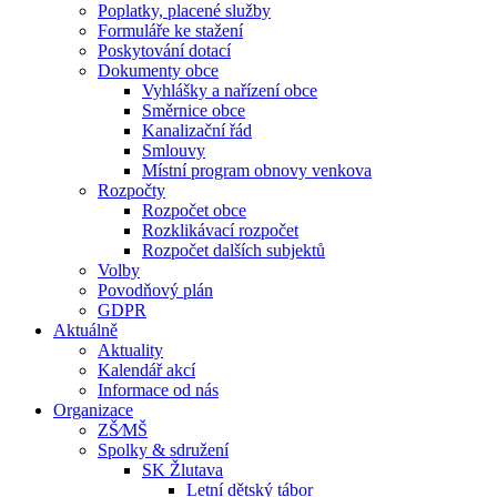
Poplatky, placené služby
Formuláře ke stažení
Poskytování dotací
Dokumenty obce
Vyhlášky a nařízení obce
Směrnice obce
Kanalizační řád
Smlouvy
Místní program obnovy venkova
Rozpočty
Rozpočet obce
Rozklikávací rozpočet
Rozpočet dalších subjektů
Volby
Povodňový plán
GDPR
Aktuálně
Aktuality
Kalendář akcí
Informace od nás
Organizace
ZŠ⁄MŠ
Spolky & sdružení
SK Žlutava
Letní dětský tábor