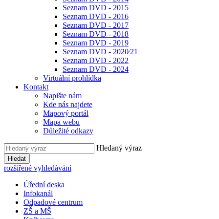
Seznam DVD - 2015
Seznam DVD - 2016
Seznam DVD - 2017
Seznam DVD - 2018
Seznam DVD - 2019
Seznam DVD - 2020⁄21
Seznam DVD - 2022
Seznam DVD - 2024
Virtuální prohlídka
Kontakt
Napište nám
Kde nás najdete
Mapový portál
Mapa webu
Důležité odkazy
Hledaný výraz
Hledat
rozšířené vyhledávání
Úřední deska
Infokanál
Odpadové centrum
ZŠ a MŠ