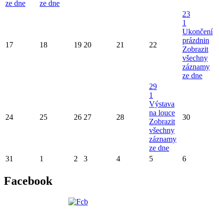
ze dne
ze dne
23
1
Ukončení
prázdnin
17
18
19
20
21
22
Zobrazit
všechny
záznamy
ze dne
29
1
Výstava
na louce
24
25
26
27
28
30
Zobrazit
všechny
záznamy
ze dne
31
1
2
3
4
5
6
Facebook