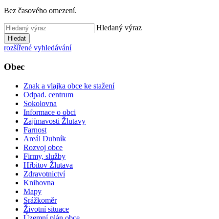
Bez časového omezení.
Hledaný výraz
Hledat
rozšířené vyhledávání
Obec
Znak a vlajka obce ke stažení
Odpad. centrum
Sokolovna
Informace o obci
Zajímavosti Žlutavy
Farnost
Areál Dubník
Rozvoj obce
Firmy, služby
Hřbitov Žlutava
Zdravotnictví
Knihovna
Mapy
Srážkoměr
Životní situace
Územní plán obce