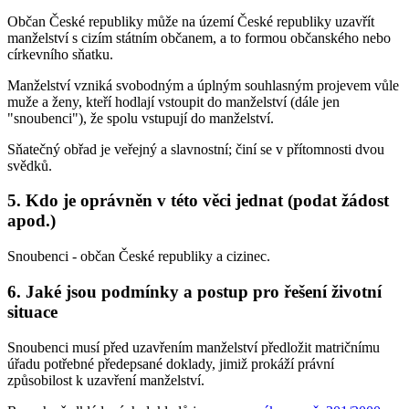
Občan České republiky může na území České republiky uzavřít
manželství s cizím státním občanem, a to formou občanského nebo
církevního sňatku.
Manželství vzniká svobodným a úplným souhlasným projevem vůle
muže a ženy, kteří hodlají vstoupit do manželství (dále jen
"snoubenci"), že spolu vstupují do manželství.
Sňatečný obřad je veřejný a slavnostní; činí se v přítomnosti dvou
svědků.
5. Kdo je oprávněn v této věci jednat (podat žádost
apod.)
Snoubenci - občan České republiky a cizinec.
6. Jaké jsou podmínky a postup pro řešení životní
situace
Snoubenci musí před uzavřením manželství předložit matričnímu
úřadu potřebné předepsané doklady, jimiž prokáží právní
způsobilost k uzavření manželství.