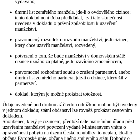
vydáváno,
úmrtní list zemřelého manžela, jde-li o ovdovělého cizince;
tento doklad není třeba předkládat, je-li tato skutečnost
uvedena v dokladu o právní způsobilosti k uzavření
manželství,
pravomocný rozsudek o rozvodu manželství, je-li cizinec,
který chce uzavřít manželství, rozvedený,
potvrzení o tom, že bude manželství v domovském státě
cizince uznáno za platné, je-li uzavíráno zmocněncem,
pravomocné rozhodnutí soudu o zrušení partnerství, anebo
úmrtní list zemřelého partnera, jde-li o cizince, který žil v
partnerství,
doklad, kterým je možné prokázat totožnost.
Údaje uvedené pod druhou až čtvrtou odrážkou mohou být uvedeny
v jednom dokladu; státní občanství lze rovněž prokázat cestovním
dokladem.
Snoubenec, který je cizincem
, předloží dále matričnímu úřadu před
uzavřením manželství potvrzení vydané Ministerstvem vnitra o
oprávněnosti pobytu na území České republiky; to neplatí, jde-li o
občana Evropské unie, občana jiného smluvního státu Dohody o