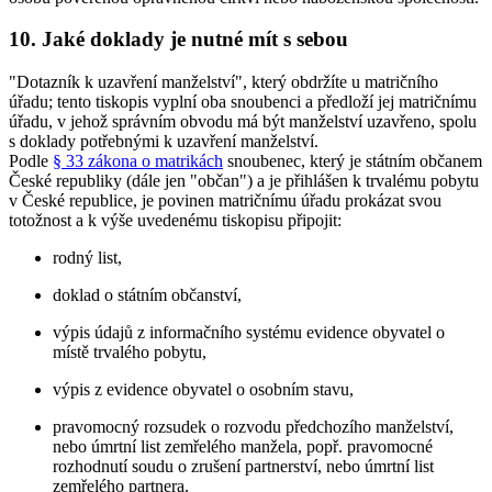
10. Jaké doklady je nutné mít s sebou
"Dotazník k uzavření manželství", který obdržíte u matričního
úřadu; tento tiskopis vyplní oba snoubenci a předloží jej matričnímu
úřadu, v jehož správním obvodu má být manželství uzavřeno, spolu
s doklady potřebnými k uzavření manželství.
Podle
§ 33 zákona o matrikách
snoubenec, který je státním občanem
České republiky (dále jen "občan") a je přihlášen k trvalému pobytu
v České republice, je povinen matričnímu úřadu prokázat svou
totožnost a k výše uvedenému tiskopisu připojit:
rodný list,
doklad o státním občanství,
výpis údajů z informačního systému evidence obyvatel o
místě trvalého pobytu,
výpis z evidence obyvatel o osobním stavu,
pravomocný rozsudek o rozvodu předchozího manželství,
nebo úmrtní list zemřelého manžela, popř. pravomocné
rozhodnutí soudu o zrušení partnerství, nebo úmrtní list
zemřelého partnera.