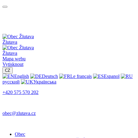
Žlutava
Žlutava
Mapa webu
Vytisknout
CZ
English
Deutsch
Le français
Espanol
русский
Українська
+420 575 570 202
obec@zlutava.cz
Obec