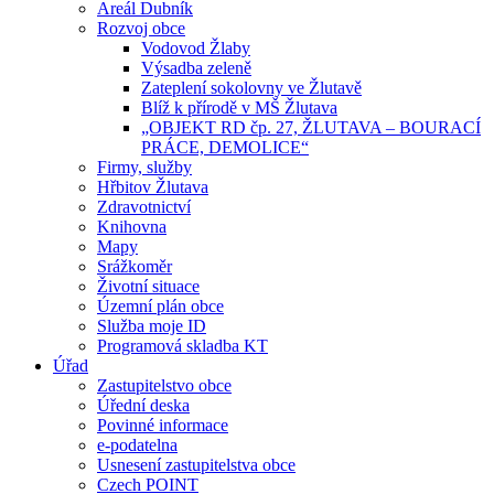
Areál Dubník
Rozvoj obce
Vodovod Žlaby
Výsadba zeleně
Zateplení sokolovny ve Žlutavě
Blíž k přírodě v MŠ Žlutava
„OBJEKT RD čp. 27, ŽLUTAVA – BOURACÍ
PRÁCE, DEMOLICE“
Firmy, služby
Hřbitov Žlutava
Zdravotnictví
Knihovna
Mapy
Srážkoměr
Životní situace
Územní plán obce
Služba moje ID
Programová skladba KT
Úřad
Zastupitelstvo obce
Úřední deska
Povinné informace
e-podatelna
Usnesení zastupitelstva obce
Czech POINT