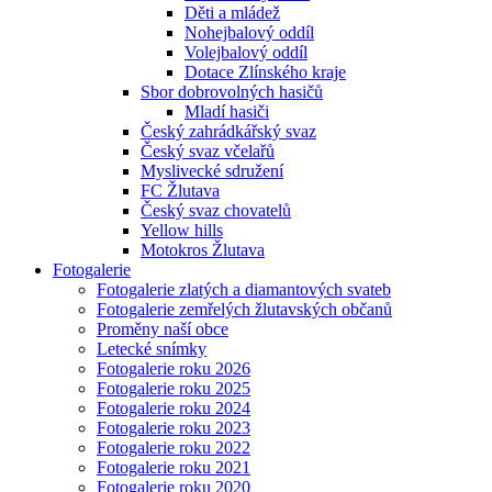
Děti a mládež
Nohejbalový oddíl
Volejbalový oddíl
Dotace Zlínského kraje
Sbor dobrovolných hasičů
Mladí hasiči
Český zahrádkářský svaz
Český svaz včelařů
Myslivecké sdružení
FC Žlutava
Český svaz chovatelů
Yellow hills
Motokros Žlutava
Fotogalerie
Fotogalerie zlatých a diamantových svateb
Fotogalerie zemřelých žlutavských občanů
Proměny naší obce
Letecké snímky
Fotogalerie roku 2026
Fotogalerie roku 2025
Fotogalerie roku 2024
Fotogalerie roku 2023
Fotogalerie roku 2022
Fotogalerie roku 2021
Fotogalerie roku 2020