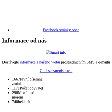
Facebook stránky obce
Informace od nás
Dostávejte
informace z našeho webu
prostřednictvím SMS a e-mailů
Chci se zaregistrovat
1667
První písemná
zmínka
1171
Počet obyvatel
298
Metrů nad
mořem
740
hektarů