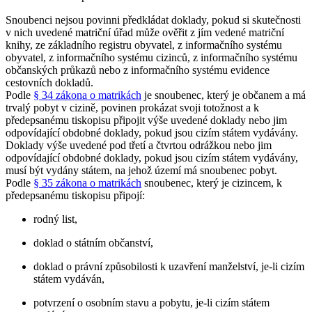
Snoubenci nejsou povinni předkládat doklady, pokud si skutečnosti
v nich uvedené matriční úřad může ověřit z jím vedené matriční
knihy, ze základního registru obyvatel, z informačního systému
obyvatel, z informačního systému cizinců, z informačního systému
občanských průkazů nebo z informačního systému evidence
cestovních dokladů.
Podle
§ 34 zákona o matrikách
je snoubenec, který je občanem a má
trvalý pobyt v cizině, povinen prokázat svoji totožnost a k
předepsanému tiskopisu připojit výše uvedené doklady nebo jim
odpovídající obdobné doklady, pokud jsou cizím státem vydávány.
Doklady výše uvedené pod třetí a čtvrtou odrážkou nebo jim
odpovídající obdobné doklady, pokud jsou cizím státem vydávány,
musí být vydány státem, na jehož území má snoubenec pobyt.
Podle
§ 35 zákona o matrikách
snoubenec, který je cizincem, k
předepsanému tiskopisu připojí:
rodný list,
doklad o státním občanství,
doklad o právní způsobilosti k uzavření manželství, je-li cizím
státem vydáván,
potvrzení o osobním stavu a pobytu, je-li cizím státem