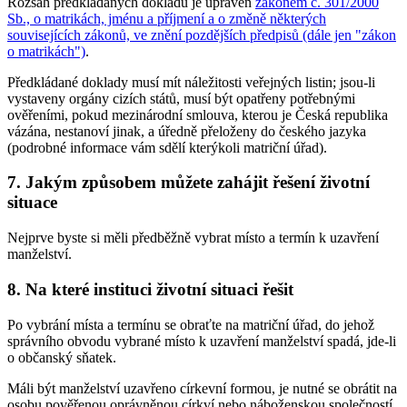
Rozsah předkládaných dokladů je upraven
zákonem č. 301/2000
Sb., o matrikách, jménu a příjmení a o změně některých
souvisejících zákonů, ve znění pozdějších předpisů (dále jen "zákon
o matrikách")
.
Předkládané doklady musí mít náležitosti veřejných listin; jsou-li
vystaveny orgány cizích států, musí být opatřeny potřebnými
ověřeními, pokud mezinárodní smlouva, kterou je Česká republika
vázána, nestanoví jinak, a úředně přeloženy do českého jazyka
(podrobné informace vám sdělí kterýkoli matriční úřad).
7. Jakým způsobem můžete zahájit řešení životní
situace
Nejprve byste si měli předběžně vybrat místo a termín k uzavření
manželství.
8. Na které instituci životní situaci řešit
Po vybrání místa a termínu se obraťte na matriční úřad, do jehož
správního obvodu vybrané místo k uzavření manželství spadá, jde-li
o občanský sňatek.
Máli být manželství uzavřeno církevní formou, je nutné se obrátit na
osobu pověřenou oprávněnou církví nebo náboženskou společností.