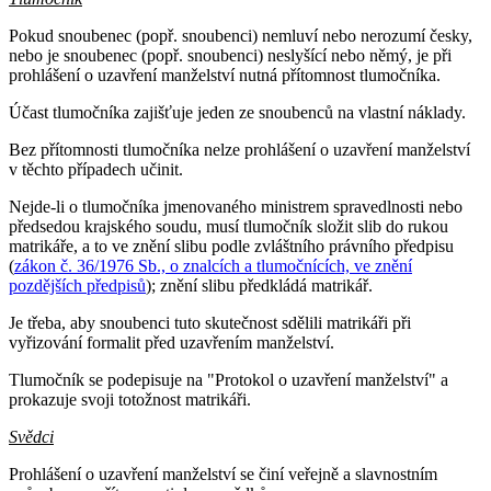
Pokud snoubenec (popř. snoubenci) nemluví nebo nerozumí česky,
nebo je snoubenec (popř. snoubenci) neslyšící nebo němý, je při
prohlášení o uzavření manželství nutná přítomnost tlumočníka.
Účast tlumočníka zajišťuje jeden ze snoubenců na vlastní náklady.
Bez přítomnosti tlumočníka nelze prohlášení o uzavření manželství
v těchto případech učinit.
Nejde-li o tlumočníka jmenovaného ministrem spravedlnosti nebo
předsedou krajského soudu, musí tlumočník složit slib do rukou
matrikáře, a to ve znění slibu podle zvláštního právního předpisu
(
zákon č. 36/1976 Sb., o znalcích a tlumočnících, ve znění
pozdějších předpisů
); znění slibu předkládá matrikář.
Je třeba, aby snoubenci tuto skutečnost sdělili matrikáři při
vyřizování formalit před uzavřením manželství.
Tlumočník se podepisuje na "Protokol o uzavření manželství" a
prokazuje svoji totožnost matrikáři.
Svědci
Prohlášení o uzavření manželství se činí veřejně a slavnostním