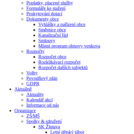
Poplatky, placené služby
Formuláře ke stažení
Poskytování dotací
Dokumenty obce
Vyhlášky a nařízení obce
Směrnice obce
Kanalizační řád
Smlouvy
Místní program obnovy venkova
Rozpočty
Rozpočet obce
Rozklikávací rozpočet
Rozpočet dalších subjektů
Volby
Povodňový plán
GDPR
Aktuálně
Aktuality
Kalendář akcí
Informace od nás
Organizace
ZŠ⁄MŠ
Spolky & sdružení
SK Žlutava
Letní dětský tábor