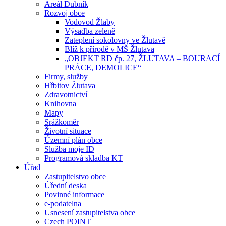
Areál Dubník
Rozvoj obce
Vodovod Žlaby
Výsadba zeleně
Zateplení sokolovny ve Žlutavě
Blíž k přírodě v MŠ Žlutava
„OBJEKT RD čp. 27, ŽLUTAVA – BOURACÍ
PRÁCE, DEMOLICE“
Firmy, služby
Hřbitov Žlutava
Zdravotnictví
Knihovna
Mapy
Srážkoměr
Životní situace
Územní plán obce
Služba moje ID
Programová skladba KT
Úřad
Zastupitelstvo obce
Úřední deska
Povinné informace
e-podatelna
Usnesení zastupitelstva obce
Czech POINT