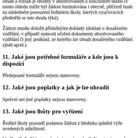
obsah a rozsah je shodný v absolvovaném a současném studiu (v
tomto ohledu může být žádost formulována i obecně, přičemž bude
na následném posouzení ředitelem školy, kterých vyučovacích
předmětů se tato shoda týká).
Žádost musíte doložit příslušnými doklady (doklad o dosaženém
vzdělání, v případě nutnosti učební dokumenty absolvovaného
vzdělání či jiný podklad, ze kterého lze obsah dosaženého vzdělání
zjistit apod.).
11. Jaké jsou potřebné formuláře a kde jsou k
dispozici
Předepsané formuláře nejsou stanoveny.
12. Jaké jsou poplatky a jak je lze uhradit
Správní ani jiné poplatky nejsou stanoveny.
13. Jaké jsou lhůty pro vyřízení
Ředitel školy posoudí podanou žádost z hlediska splnění výše
uvedených náležitostí.