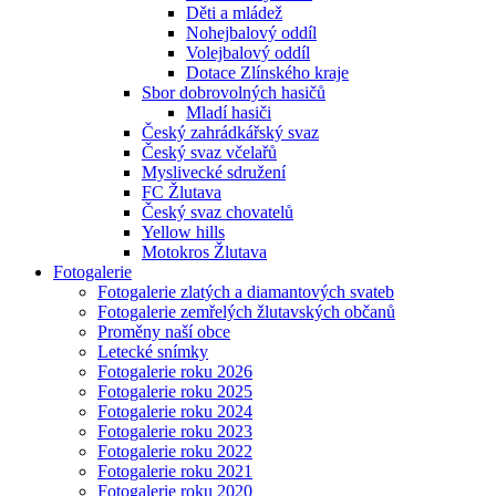
Děti a mládež
Nohejbalový oddíl
Volejbalový oddíl
Dotace Zlínského kraje
Sbor dobrovolných hasičů
Mladí hasiči
Český zahrádkářský svaz
Český svaz včelařů
Myslivecké sdružení
FC Žlutava
Český svaz chovatelů
Yellow hills
Motokros Žlutava
Fotogalerie
Fotogalerie zlatých a diamantových svateb
Fotogalerie zemřelých žlutavských občanů
Proměny naší obce
Letecké snímky
Fotogalerie roku 2026
Fotogalerie roku 2025
Fotogalerie roku 2024
Fotogalerie roku 2023
Fotogalerie roku 2022
Fotogalerie roku 2021
Fotogalerie roku 2020