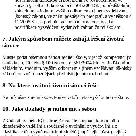
smyslu § 108 a 108a zákona č. 561/2004 Sb., o předškolním,
základním, středním, vyšším odborném a jiném vzdělávání
(školský zákon), ve znění pozdějších předpisů, a vyhláškou č.
12/2005 Sb., o podmínkách uznání rovnocennosti a
nostrifikace vysvědčení vydaných zahraničními školami.
7. Jakým způsobem můžete zahájit řešení životní
situace
Musíte podat písemnou žádost řediteli školy, v jehož kompetenci [v
souladu s § 70 nebo § 100 zákona č. 561/2004 Sb., o předškolním,
základním, středním, vyšším odborném a jiném vzdělávání (školský
zákon), ve znění pozdějších předpisů] je toto rozhodnutí.
8. Na které instituci životní situaci řešit
Na příslušné střední škole, konzervatoři nebo vyšší odborné škole.
10. Jaké doklady je nutné mít s sebou
Z žádosti by mělo být patrné, že žádáte o uznání konkrétního
dosaženého vzdělání a současně o uvolnění z vyučování a z
klasifikace těch vyučovacích předmětů (popř. jejich částí), jejichž