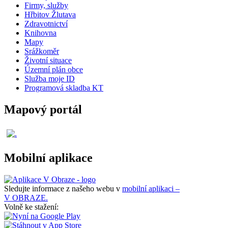
Firmy, služby
Hřbitov Žlutava
Zdravotnictví
Knihovna
Mapy
Srážkoměr
Životní situace
Územní plán obce
Služba moje ID
Programová skladba KT
Mapový portál
Mobilní aplikace
Sledujte informace z našeho webu v
mobilní aplikaci –
V OBRAZE.
Volně ke stažení: