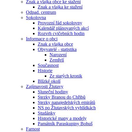
Znak a vlajka obce ke stažení
Znak a vlajka ke stažení
Odpad. centrum
Sokolovna
Provozní řád sokolovny
Kalendář plánovaných akcí
Rozvrh cvičebních hodin
Informace o obci
Znak a vlajka obce
Obyvatelé - statistika
Narození
Zemřelí
Současnost
Historie
Ze starých kronik
Blízké okolí
Zajímavosti Žlutavy
Sluneční hodiny
Stezky Branou do Chřibů
Stezky napajedelských emirátů
NS po Žlutavských vyhlídkách
Studánky
Historické mapy a modely
Památník Paraskupiny Bohuš
Farnost