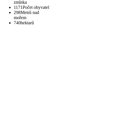
zmínka
1171
Počet obyvatel
298
Metrů nad
mořem
740
hektarů