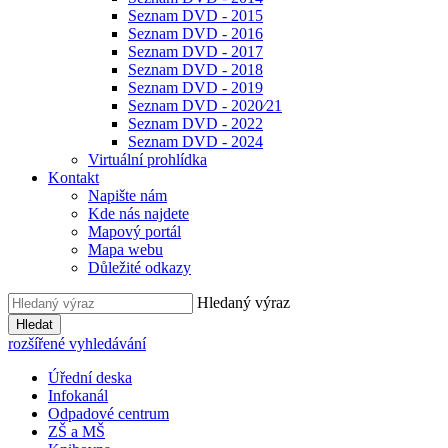
Seznam DVD - 2015
Seznam DVD - 2016
Seznam DVD - 2017
Seznam DVD - 2018
Seznam DVD - 2019
Seznam DVD - 2020⁄21
Seznam DVD - 2022
Seznam DVD - 2024
Virtuální prohlídka
Kontakt
Napište nám
Kde nás najdete
Mapový portál
Mapa webu
Důležité odkazy
Hledaný výraz
Hledat
rozšířené vyhledávání
Úřední deska
Infokanál
Odpadové centrum
ZŠ a MŠ