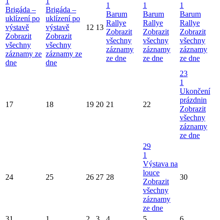
1
1
1
1
1
Brigáda –
Brigáda –
Barum
Barum
Barum
uklízení po
uklízení po
Rallye
Rallye
Rallye
výstavě
výstavě
12
13
Zobrazit
Zobrazit
Zobrazit
Zobrazit
Zobrazit
všechny
všechny
všechny
všechny
všechny
záznamy
záznamy
záznamy
záznamy ze
záznamy ze
ze dne
ze dne
ze dne
dne
dne
23
1
Ukončení
prázdnin
17
18
19
20
21
22
Zobrazit
všechny
záznamy
ze dne
29
1
Výstava na
louce
24
25
26
27
28
30
Zobrazit
všechny
záznamy
ze dne
31
1
2
3
4
5
6