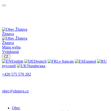
Žlutava
Žlutava
Mapa webu
Vytisknout
CZ
English
Deutsch
Le français
Espanol
русский
Українська
+420 575 570 202
obec@zlutava.cz
Obec