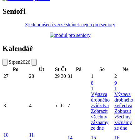
Senioři
Zjednodušená verze stránek nejen pro seniory
Kalendář
Srpen
2026
Po
Út
St
Čt
Pá
So
Ne
27
28
29
30
31
1
2
8
9
1
1
Výstava
Výstava
drobného
drobného
3
4
5
6
7
zvířectva
zvířectva
Zobrazit
Zobrazit
všechny
všechny
záznamy
záznamy
ze dne
ze dne
10
11
14
15
16