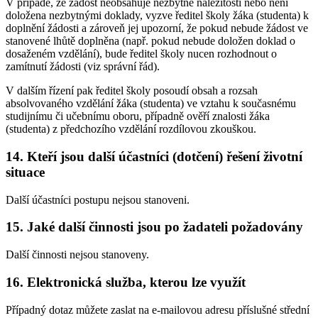
V případě, že žádost neobsahuje nezbytné náležitosti nebo není
doložena nezbytnými doklady, vyzve ředitel školy žáka (studenta) k
doplnění žádosti a zároveň jej upozorní, že pokud nebude žádost ve
stanovené lhůtě doplněna (např. pokud nebude doložen doklad o
dosaženém vzdělání), bude ředitel školy nucen rozhodnout o
zamítnutí žádosti (viz správní řád).
V dalším řízení pak ředitel školy posoudí obsah a rozsah
absolvovaného vzdělání žáka (studenta) ve vztahu k současnému
studijnímu či učebnímu oboru, případně ověří znalosti žáka
(studenta) z předchozího vzdělání rozdílovou zkouškou.
14. Kteří jsou další účastníci (dotčení) řešení životní
situace
Další účastníci postupu nejsou stanoveni.
15. Jaké další činnosti jsou po žadateli požadovány
Další činnosti nejsou stanoveny.
16. Elektronická služba, kterou lze využít
Případný dotaz můžete zaslat na e-mailovou adresu příslušné střední