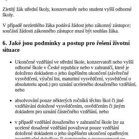
Zletilý žák střední školy, konzervatoře nebo student vyšší odborné
školy.
V případě nezletilého žáka podává žádost jeho zákonný zástupce;
součástí žádosti zákonného zástupce musí být souhlas žáka.
6. Jaké jsou podmínky a postup pro řešení životní
situace
Ukončené vzdělání ve střední škole, konzervatoři nebo vyšší
odborné škole v České republice nebo v zahraničí, které je
doloženo dokladem o jeho úspěšném ukončení (závěrečné
vysvědčení, výuční list, maturitní vysvědčení, vysvědčení o
absolutoriu apod.) pro uznání uceleného dosaženého vzdělání,
nebo
absolvování pouze některých ročníků těchto škol či jiné
vzdělávání doložené vysvědčením, osvědčením či jiným
dokladem pro uznání částečného vzdělání, nebo
v případě vzdělání dosaženého v zahraniční škole lze za
ucelené dosažené vzdělání považovat pouze vzdělání
doložené dokladem o jeho úspěšném ukončení opatřeným
nostrifikační doložkou či potvrzením o rovnocennosti ve