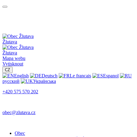
Žlutava
Žlutava
Mapa webu
Vytisknout
CZ
English
Deutsch
Le français
Espanol
русский
Українська
+420 575 570 202
obec@zlutava.cz
Obec