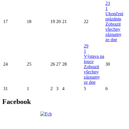
23
1
Ukončení
prázdnin
17
18
19
20
21
22
Zobrazit
všechny
záznamy
ze dne
29
1
Výstava na
louce
24
25
26
27
28
30
Zobrazit
všechny
záznamy
ze dne
31
1
2
3
4
5
6
Facebook