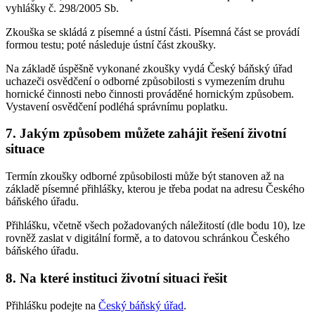
vyhlášky č. 298/2005 Sb.
Zkouška se skládá z písemné a ústní části. Písemná část se provádí
formou testu; poté následuje ústní část zkoušky.
Na základě úspěšně vykonané zkoušky vydá Český báňský úřad
uchazeči osvědčení o odborné způsobilosti s vymezením druhu
hornické činnosti nebo činnosti prováděné hornickým způsobem.
Vystavení osvědčení podléhá správnímu poplatku.
7. Jakým způsobem můžete zahájit řešení životní
situace
Termín zkoušky odborné způsobilosti může být stanoven až na
základě písemné přihlášky, kterou je třeba podat na adresu Českého
báňského úřadu.
Přihlášku, včetně všech požadovaných náležitostí (dle bodu 10), lze
rovněž zaslat v digitální formě, a to datovou schránkou Českého
báňského úřadu.
8. Na které instituci životní situaci řešit
Přihlášku podejte na
Český báňský úřad
.