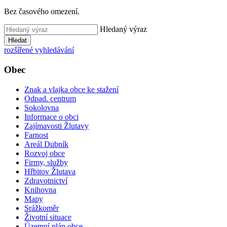
Bez časového omezení.
Hledaný výraz
Hledat
rozšířené vyhledávání
Obec
Znak a vlajka obce ke stažení
Odpad. centrum
Sokolovna
Informace o obci
Zajímavosti Žlutavy
Farnost
Areál Dubník
Rozvoj obce
Firmy, služby
Hřbitov Žlutava
Zdravotnictví
Knihovna
Mapy
Srážkoměr
Životní situace
Územní plán obce