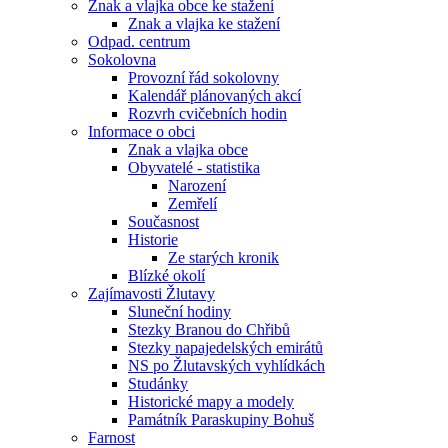
Znak a vlajka obce ke stažení
Znak a vlajka ke stažení
Odpad. centrum
Sokolovna
Provozní řád sokolovny
Kalendář plánovaných akcí
Rozvrh cvičebních hodin
Informace o obci
Znak a vlajka obce
Obyvatelé - statistika
Narození
Zemřelí
Současnost
Historie
Ze starých kronik
Blízké okolí
Zajímavosti Žlutavy
Sluneční hodiny
Stezky Branou do Chřibů
Stezky napajedelských emirátů
NS po Žlutavských vyhlídkách
Studánky
Historické mapy a modely
Památník Paraskupiny Bohuš
Farnost