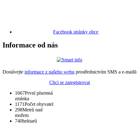
Facebook stránky obce
Informace od nás
Dostávejte
informace z našeho webu
prostřednictvím SMS a e-mailů
Chci se zaregistrovat
1667
První písemná
zmínka
1171
Počet obyvatel
298
Metrů nad
mořem
740
hektarů