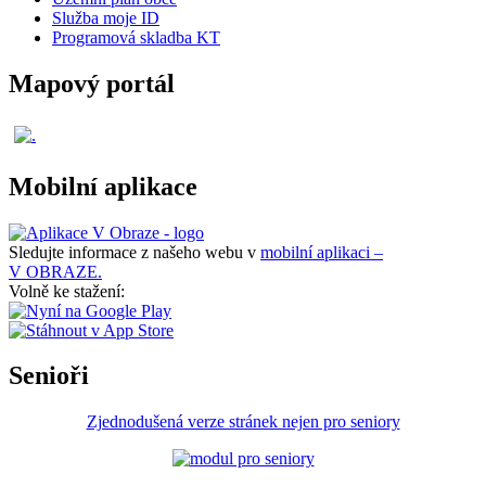
Služba moje ID
Programová skladba KT
Mapový portál
Mobilní aplikace
Sledujte informace z našeho webu v
mobilní aplikaci –
V OBRAZE.
Volně ke stažení:
Senioři
Zjednodušená verze stránek nejen pro seniory