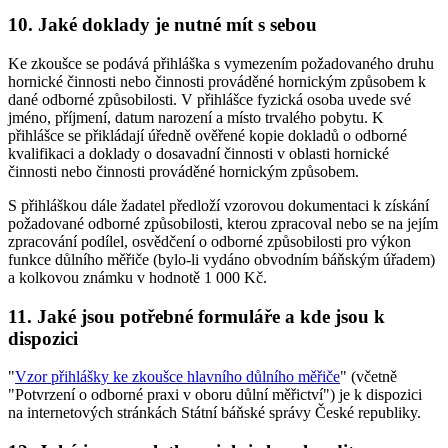
10. Jaké doklady je nutné mít s sebou
Ke zkoušce se podává přihláška s vymezením požadovaného druhu
hornické činnosti nebo činnosti prováděné hornickým způsobem k
dané odborné způsobilosti. V přihlášce fyzická osoba uvede své
jméno, příjmení, datum narození a místo trvalého pobytu. K
přihlášce se přikládají úředně ověřené kopie dokladů o odborné
kvalifikaci a doklady o dosavadní činnosti v oblasti hornické
činnosti nebo činnosti prováděné hornickým způsobem.
S přihláškou dále žadatel předloží vzorovou dokumentaci k získání
požadované odborné způsobilosti, kterou zpracoval nebo se na jejím
zpracování podílel, osvědčení o odborné způsobilosti pro výkon
funkce důlního měřiče (bylo-li vydáno obvodním báňským úřadem)
a kolkovou známku v hodnotě 1 000 Kč.
11. Jaké jsou potřebné formuláře a kde jsou k
dispozici
"
Vzor přihlášky ke zkoušce hlavního důlního měřiče
" (včetně
"Potvrzení o odborné praxi v oboru důlní měřictví") je k dispozici
na internetových stránkách Státní báňské správy České republiky.