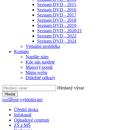
Seznam DVD - 2015
Seznam DVD - 2016
Seznam DVD - 2017
Seznam DVD - 2018
Seznam DVD - 2019
Seznam DVD - 2020⁄21
Seznam DVD - 2022
Seznam DVD - 2024
Virtuální prohlídka
Kontakt
Napište nám
Kde nás najdete
Mapový portál
Mapa webu
Důležité odkazy
Hledaný výraz
Hledat
rozšířené vyhledávání
Úřední deska
Infokanál
Odpadové centrum
ZŠ a MŠ