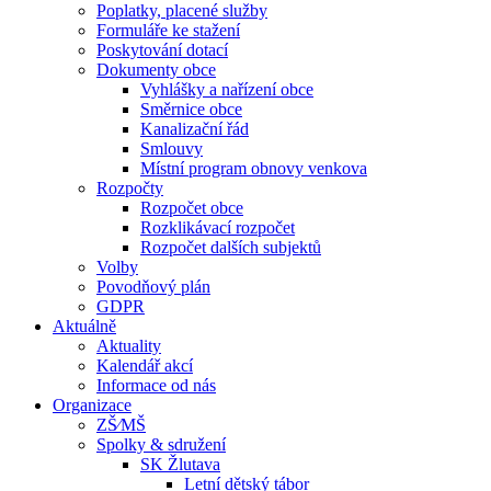
Poplatky, placené služby
Formuláře ke stažení
Poskytování dotací
Dokumenty obce
Vyhlášky a nařízení obce
Směrnice obce
Kanalizační řád
Smlouvy
Místní program obnovy venkova
Rozpočty
Rozpočet obce
Rozklikávací rozpočet
Rozpočet dalších subjektů
Volby
Povodňový plán
GDPR
Aktuálně
Aktuality
Kalendář akcí
Informace od nás
Organizace
ZŠ⁄MŠ
Spolky & sdružení
SK Žlutava
Letní dětský tábor