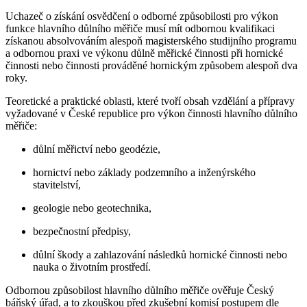
Uchazeč o získání osvědčení o odborné způsobilosti pro výkon
funkce hlavního důlního měřiče musí mít odbornou kvalifikaci
získanou absolvováním alespoň magisterského studijního programu
a odbornou praxi ve výkonu důlně měřické činnosti při hornické
činnosti nebo činnosti prováděné hornickým způsobem alespoň dva
roky.
Teoretické a praktické oblasti, které tvoří obsah vzdělání a přípravy
vyžadované v České republice pro výkon činnosti hlavního důlního
měřiče:
důlní měřictví nebo geodézie,
hornictví nebo základy podzemního a inženýrského
stavitelství,
geologie nebo geotechnika,
bezpečnostní předpisy,
důlní škody a zahlazování následků hornické činnosti nebo
nauka o životním prostředí.
Odbornou způsobilost hlavního důlního měřiče ověřuje Český
báňský úřad, a to zkouškou před zkušební komisí postupem dle