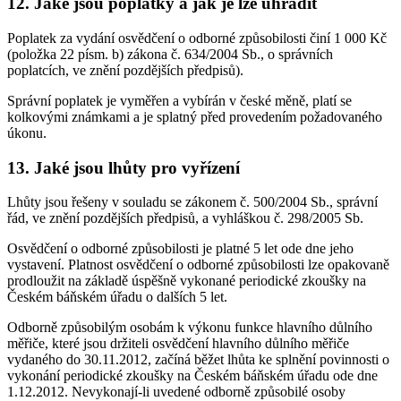
12. Jaké jsou poplatky a jak je lze uhradit
Poplatek za vydání osvědčení o odborné způsobilosti činí 1 000 Kč
(položka 22 písm. b) zákona č. 634/2004 Sb., o správních
poplatcích, ve znění pozdějších předpisů).
Správní poplatek je vyměřen a vybírán v české měně, platí se
kolkovými známkami a je splatný před provedením požadovaného
úkonu.
13. Jaké jsou lhůty pro vyřízení
Lhůty jsou řešeny v souladu se zákonem č. 500/2004 Sb., správní
řád, ve znění pozdějších předpisů, a vyhláškou č. 298/2005 Sb.
Osvědčení o odborné způsobilosti je platné 5 let ode dne jeho
vystavení. Platnost osvědčení o odborné způsobilosti lze opakovaně
prodloužit na základě úspěšně vykonané periodické zkoušky na
Českém báňském úřadu o dalších 5 let.
Odborně způsobilým osobám k výkonu funkce hlavního důlního
měřiče, které jsou držiteli osvědčení hlavního důlního měřiče
vydaného do 30.11.2012, začíná běžet lhůta ke splnění povinnosti o
vykonání periodické zkoušky na Českém báňském úřadu ode dne
1.12.2012. Nevykonají-li uvedené odborně způsobilé osoby