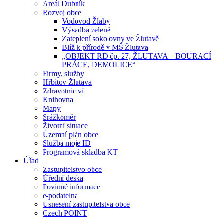
Areál Dubník
Rozvoj obce
Vodovod Žlaby
Výsadba zeleně
Zateplení sokolovny ve Žlutavě
Blíž k přírodě v MŠ Žlutava
„OBJEKT RD čp. 27, ŽLUTAVA – BOURACÍ
PRÁCE, DEMOLICE“
Firmy, služby
Hřbitov Žlutava
Zdravotnictví
Knihovna
Mapy
Srážkoměr
Životní situace
Územní plán obce
Služba moje ID
Programová skladba KT
Úřad
Zastupitelstvo obce
Úřední deska
Povinné informace
e-podatelna
Usnesení zastupitelstva obce
Czech POINT