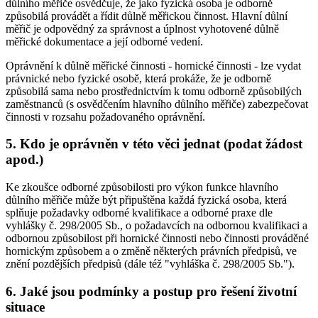
důlního měřiče osvědčuje, že jako fyzická osoba je odborně
způsobilá provádět a řídit důlně měřickou činnost. Hlavní důlní
měřič je odpovědný za správnost a úplnost vyhotovené důlně
měřické dokumentace a její odborné vedení.
Oprávnění k důlně měřické činnosti - hornické činnosti - lze vydat
právnické nebo fyzické osobě, která prokáže, že je odborně
způsobilá sama nebo prostřednictvím k tomu odborně způsobilých
zaměstnanců (s osvědčením hlavního důlního měřiče) zabezpečovat
činnosti v rozsahu požadovaného oprávnění.
5. Kdo je oprávněn v této věci jednat (podat žádost
apod.)
Ke zkoušce odborné způsobilosti pro výkon funkce hlavního
důlního měřiče může být připuštěna každá fyzická osoba, která
splňuje požadavky odborné kvalifikace a odborné praxe dle
vyhlášky č. 298/2005 Sb., o požadavcích na odbornou kvalifikaci a
odbornou způsobilost při hornické činnosti nebo činnosti prováděné
hornickým způsobem a o změně některých právních předpisů, ve
znění pozdějších předpisů (dále též "vyhláška č. 298/2005 Sb.").
6. Jaké jsou podmínky a postup pro řešení životní
situace