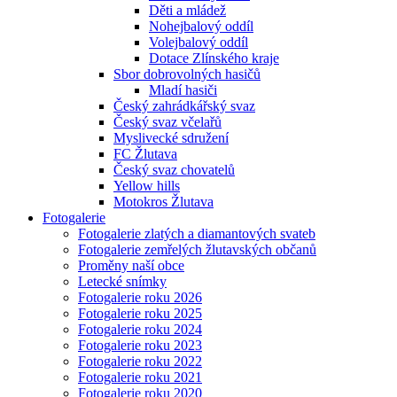
Děti a mládež
Nohejbalový oddíl
Volejbalový oddíl
Dotace Zlínského kraje
Sbor dobrovolných hasičů
Mladí hasiči
Český zahrádkářský svaz
Český svaz včelařů
Myslivecké sdružení
FC Žlutava
Český svaz chovatelů
Yellow hills
Motokros Žlutava
Fotogalerie
Fotogalerie zlatých a diamantových svateb
Fotogalerie zemřelých žlutavských občanů
Proměny naší obce
Letecké snímky
Fotogalerie roku 2026
Fotogalerie roku 2025
Fotogalerie roku 2024
Fotogalerie roku 2023
Fotogalerie roku 2022
Fotogalerie roku 2021
Fotogalerie roku 2020